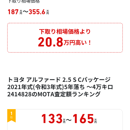
下取り相場価格
～
187
355.6
万
万
円
円
下取り相場価格より
20.8
万円高い！
トヨタ アルファード 2.5 S Cパッケージ
2021年式(令和3年式)5年落ち ～4万キロ
2414828のMOTA査定額ランキング
1
133
165
～
位
万
万
円
円