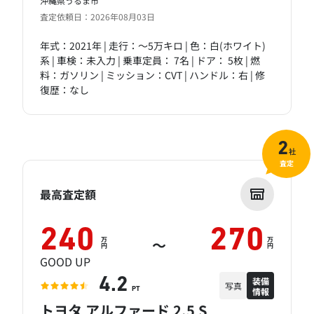
沖縄県うるま市
査定依頼日：2026年08月03日
年式：2021年 | 走行：～5万キロ | 色：白(ホワイト)
系 | 車検：未入力 | 乗車定員： 7名 | ドア： 5枚 | 燃
料：ガソリン | ミッション：CVT | ハンドル：右 | 修
復歴：なし
2
社
査定
最高査定額
240
270
万
万
～
円
円
GOOD UP
装備
4.2
写真
情報
PT
トヨタ アルファード 2.5 S