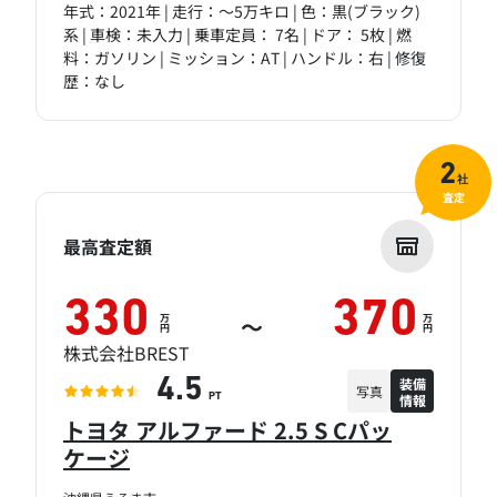
年式：2021年 | 走行：～5万キロ | 色：黒(ブラック)
系 | 車検：未入力 | 乗車定員： 7名 | ドア： 5枚 | 燃
料：ガソリン | ミッション：AT | ハンドル：右 | 修復
歴：なし
2
社
査定
最高査定額
330
370
万
万
～
円
円
株式会社BREST
装備
4.5
写真
情報
PT
トヨタ アルファード 2.5 S Cパッ
ケージ