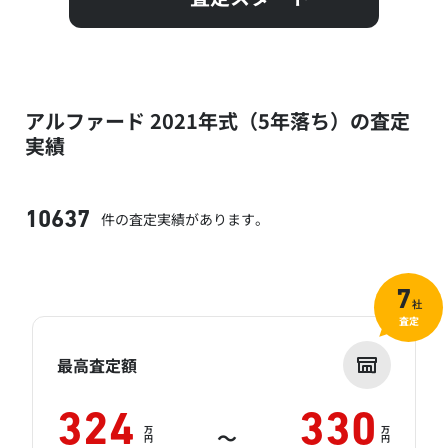
アルファード 2021年式（5年落ち）の査定
実績
件の査定実績があります。
10637
7
社
査定
最高査定額
324
330
万
万
～
円
円