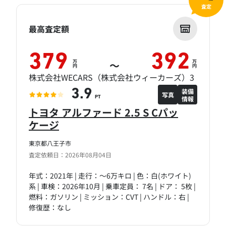
査定
最高査定額
379
392
万
万
～
円
円
株式会社WECARS（株式会社ウィーカーズ）3
装備
3.9
写真
情報
PT
トヨタ アルファード 2.5 S Cパッ
ケージ
東京都八王子市
査定依頼日：2026年08月04日
年式：2021年 | 走行：～6万キロ | 色：白(ホワイト)
系 | 車検：2026年10月 | 乗車定員： 7名 | ドア： 5枚 |
燃料：ガソリン | ミッション：CVT | ハンドル：右 |
修復歴：なし