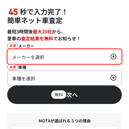
秒で入力完了！
45
簡単ネット車査定
最短3時間後
最大20社
から、
愛車の
査定結果を無料
でお知らせ！
メーカー
必須
メーカーを選択
車種
必須
車種を選択
次へ
無料
MOTAが選ばれる３つの理由