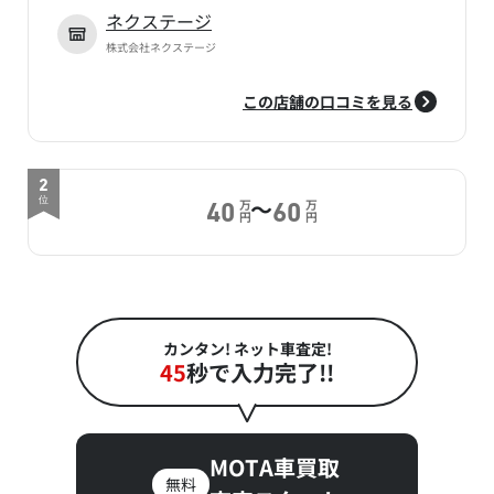
ネクステージ
株式会社ネクステージ
この店舗の口コミを見る
2
～
位
万
万
40
60
円
円
カンタン! ネット車査定!
45
秒で入力完了!!
MOTA車買取
無料