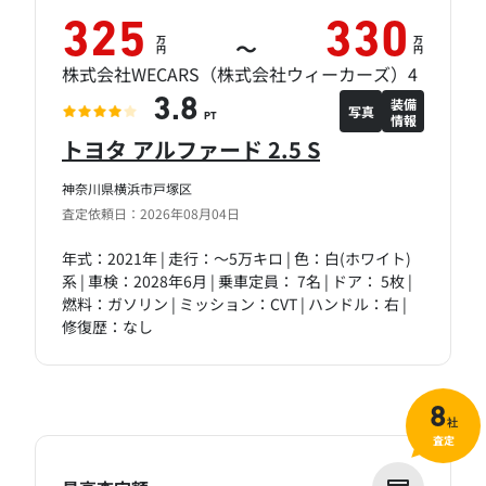
325
330
万
万
～
円
円
株式会社WECARS（株式会社ウィーカーズ）4
装備
3.8
写真
情報
PT
トヨタ アルファード 2.5 S
神奈川県横浜市戸塚区
査定依頼日：2026年08月04日
年式：2021年 | 走行：～5万キロ | 色：白(ホワイト)
系 | 車検：2028年6月 | 乗車定員： 7名 | ドア： 5枚 |
燃料：ガソリン | ミッション：CVT | ハンドル：右 |
修復歴：なし
8
社
査定