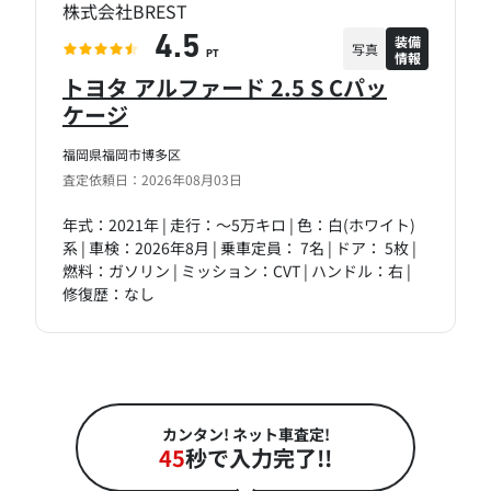
株式会社BREST
装備
4.5
写真
情報
PT
トヨタ アルファード 2.5 S Cパッ
ケージ
福岡県福岡市博多区
査定依頼日：2026年08月03日
年式：2021年 | 走行：～5万キロ | 色：白(ホワイト)
系 | 車検：2026年8月 | 乗車定員： 7名 | ドア： 5枚 |
燃料：ガソリン | ミッション：CVT | ハンドル：右 |
修復歴：なし
カンタン! ネット車査定!
45
秒で入力完了!!