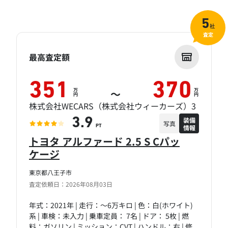
5
社
査定
最高査定額
351
370
万
万
～
円
円
株式会社WECARS（株式会社ウィーカーズ）3
装備
3.9
写真
情報
PT
トヨタ アルファード 2.5 S Cパッ
ケージ
東京都八王子市
査定依頼日：2026年08月03日
年式：2021年 | 走行：～6万キロ | 色：白(ホワイト)
系 | 車検：未入力 | 乗車定員： 7名 | ドア： 5枚 | 燃
料：ガソリン | ミッション：CVT | ハンドル：右 | 修