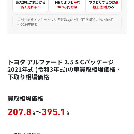
最大20社が競うから
下取りよりも
平均
やりとりするのは
高
高く売れる！
30.3万円お得
額上位3社
のみ
※当社実施アンケートより 回答数3,645件（回答期間：2023年6月
～2024年5月）
トヨタ アルファード 2.5 S Cパッケージ
2021年式 (令和3年式)の車買取相場価格・
下取り相場価格
買取相場価格
～
207.8
395.1
万
万
円
円