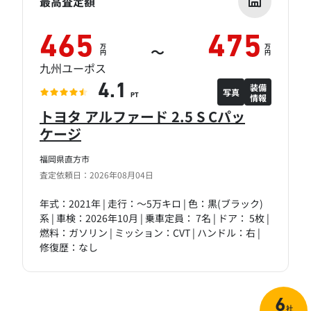
最高査定額
465
475
万
万
～
円
円
九州ユーポス
装備
4.1
写真
情報
PT
トヨタ アルファード 2.5 S Cパッ
ケージ
福岡県直方市
査定依頼日：2026年08月04日
年式：2021年 | 走行：～5万キロ | 色：黒(ブラック)
系 | 車検：2026年10月 | 乗車定員： 7名 | ドア： 5枚 |
燃料：ガソリン | ミッション：CVT | ハンドル：右 |
修復歴：なし
6
社