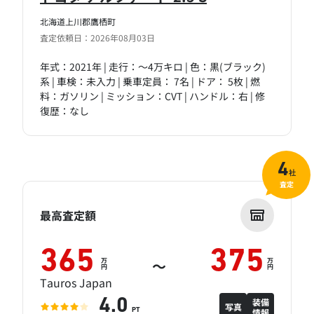
北海道上川郡鷹栖町
査定依頼日：2026年08月03日
年式：2021年 | 走行：～4万キロ | 色：黒(ブラック)
系 | 車検：未入力 | 乗車定員： 7名 | ドア： 5枚 | 燃
料：ガソリン | ミッション：CVT | ハンドル：右 | 修
復歴：なし
4
社
査定
最高査定額
365
375
万
万
～
円
円
Tauros Japan
装備
4.0
写真
情報
PT