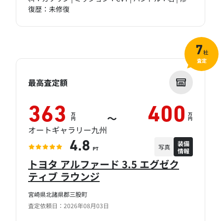
復歴：未修復
7
社
査定
最高査定額
363
400
万
万
～
円
円
オートギャラリー九州
装備
4.8
写真
情報
PT
トヨタ アルファード 3.5 エグゼク
ティブ ラウンジ
宮崎県北諸県郡三股町
査定依頼日：2026年08月03日