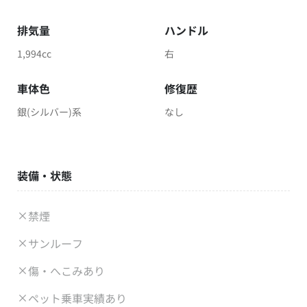
排気量
ハンドル
1,994cc
右
車体色
修復歴
銀(シルバー)系
なし
装備・状態
禁煙
サンルーフ
傷・へこみあり
ペット乗車実績あり