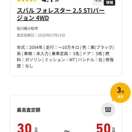
情報
PT
スバル フォレスター 2.5 STIバー
ジョン 4WD
石川県小松市
査定依頼日：2026年07月19日
年式：2004年 | 走行：～10万キロ | 色：黒(ブラック)
系 | 車検：未入力 | 乗車定員： 5名 | ドア： 5枚 | 燃
料：ガソリン | ミッション：MT | ハンドル：右 | 修復
歴：なし
3
社
査定
最高査定額
30
50
万
万
～
円
円