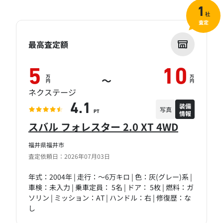
1
社
査定
最高査定額
5
10
万
万
～
円
円
ネクステージ
装備
4.1
写真
情報
PT
スバル フォレスター 2.0 XT 4WD
福井県福井市
査定依頼日：2026年07月03日
年式：2004年 | 走行：～6万キロ | 色：灰(グレー)系 |
車検：未入力 | 乗車定員： 5名 | ドア： 5枚 | 燃料：ガ
ソリン | ミッション：AT | ハンドル：右 | 修復歴：な
し