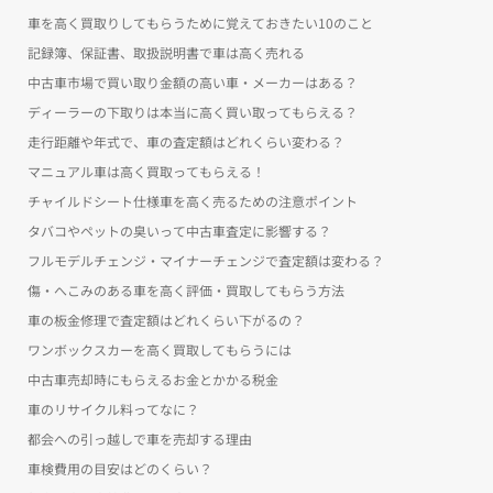
車を高く買取りしてもらうために覚えておきたい10のこと
記録簿、保証書、取扱説明書で車は高く売れる
中古車市場で買い取り金額の高い車・メーカーはある？
ディーラーの下取りは本当に高く買い取ってもらえる？
走行距離や年式で、車の査定額はどれくらい変わる？
マニュアル車は高く買取ってもらえる！
チャイルドシート仕様車を高く売るための注意ポイント
タバコやペットの臭いって中古車査定に影響する？
フルモデルチェンジ・マイナーチェンジで査定額は変わる？
傷・へこみのある車を高く評価・買取してもらう方法
車の板金修理で査定額はどれくらい下がるの？
ワンボックスカーを高く買取してもらうには
中古車売却時にもらえるお金とかかる税金
車のリサイクル料ってなに？
都会への引っ越しで車を売却する理由
車検費用の目安はどのくらい？