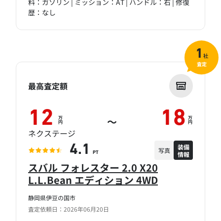
料：ガソリン | ミッション：AT | ハンドル：右 | 修復
歴：なし
1
社
査定
最高査定額
12
18
万
万
～
円
円
ネクステージ
装備
4.1
写真
情報
PT
スバル フォレスター 2.0 X20
L.L.Bean エディション 4WD
静岡県伊豆の国市
査定依頼日：2026年06月20日