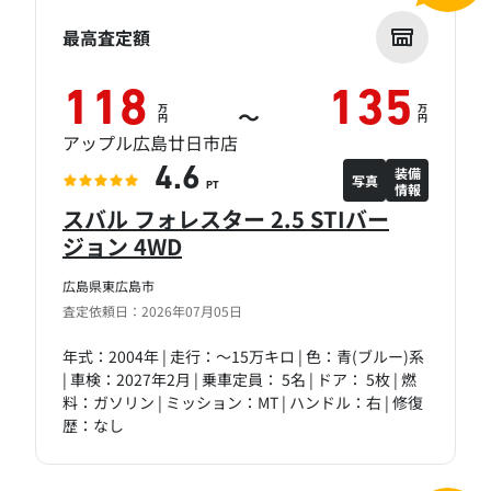
最高査定額
118
135
万
万
～
円
円
アップル広島廿日市店
装備
4.6
写真
情報
PT
スバル フォレスター 2.5 STIバー
ジョン 4WD
広島県東広島市
査定依頼日：2026年07月05日
年式：2004年 | 走行：～15万キロ | 色：青(ブルー)系
| 車検：2027年2月 | 乗車定員： 5名 | ドア： 5枚 | 燃
料：ガソリン | ミッション：MT | ハンドル：右 | 修復
歴：なし