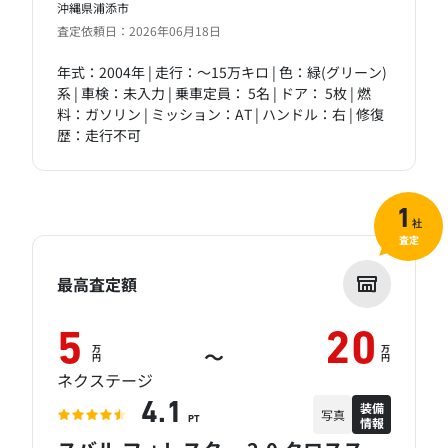
沖縄県浦添市
査定依頼日：2026年06月18日
年式：2004年 | 走行：～15万キロ | 色：緑(グリーン)
系 | 車検：未入力 | 乗車定員： 5名 | ドア： 5枚 | 燃
料：ガソリン | ミッション：AT | ハンドル：右 | 修復
歴：走行不可
1
社
査定
最高査定額
5
20
万
万
～
円
円
ネクステージ
装備
4.1
写真
情報
PT