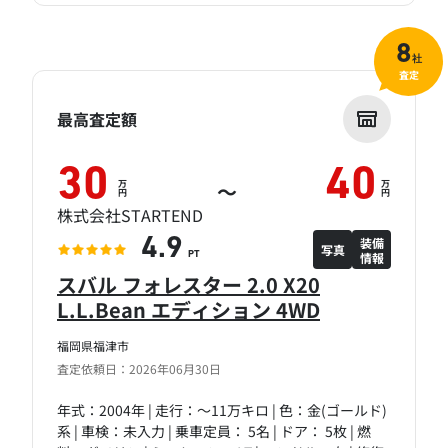
8
社
査定
最高査定額
30
40
万
万
～
円
円
株式会社STARTEND
装備
4.9
写真
情報
PT
スバル フォレスター 2.0 X20
L.L.Bean エディション 4WD
福岡県福津市
査定依頼日：2026年06月30日
年式：2004年 | 走行：～11万キロ | 色：金(ゴールド)
系 | 車検：未入力 | 乗車定員： 5名 | ドア： 5枚 | 燃