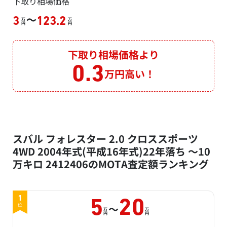
下取り相場価格
～
3
123.2
万
万
円
円
下取り相場価格より
0.3
万円高い！
スバル フォレスター 2.0 クロススポーツ
4WD 2004年式(平成16年式)22年落ち ～10
万キロ 2412406のMOTA査定額ランキング
1
5
20
～
位
万
万
円
円