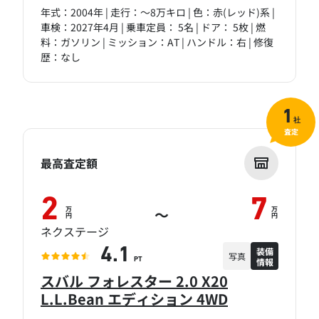
年式：2004年 | 走行：～8万キロ | 色：赤(レッド)系 |
車検：2027年4月 | 乗車定員： 5名 | ドア： 5枚 | 燃
料：ガソリン | ミッション：AT | ハンドル：右 | 修復
歴：なし
1
社
査定
最高査定額
2
7
万
万
～
円
円
ネクステージ
装備
4.1
写真
情報
PT
スバル フォレスター 2.0 X20
L.L.Bean エディション 4WD