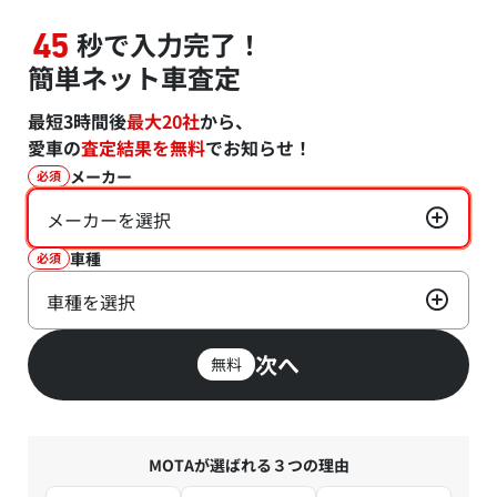
秒で入力完了！
45
簡単ネット車査定
最短3時間後
最大20社
から、
愛車の
査定結果を無料
でお知らせ！
メーカー
必須
メーカーを選択
車種
必須
車種を選択
次へ
無料
MOTAが選ばれる３つの理由