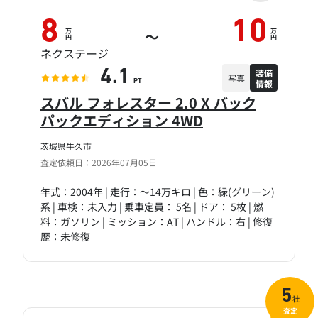
8
10
万
万
～
円
円
ネクステージ
装備
4.1
写真
情報
PT
スバル フォレスター 2.0 X バック
パックエディション 4WD
茨城県牛久市
査定依頼日：2026年07月05日
年式：2004年 | 走行：～14万キロ | 色：緑(グリーン)
系 | 車検：未入力 | 乗車定員： 5名 | ドア： 5枚 | 燃
料：ガソリン | ミッション：AT | ハンドル：右 | 修復
歴：未修復
5
社
査定