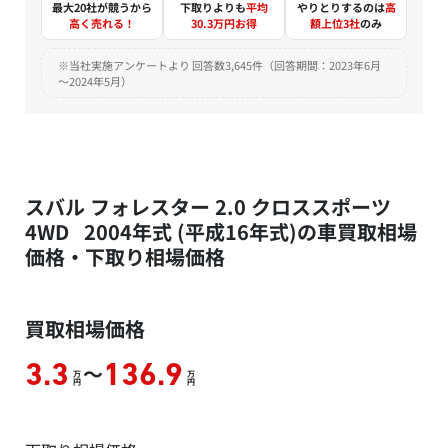
最大20社が競うから
下取りよりも
平均
やりとりするのは
高
高く売れる！
30.3万円お得
額上位3社
のみ
※当社実施アンケートより 回答数3,645件（回答期間：2023年6月
～2024年5月）
スバル フォレスター 2.0 クロススポーツ
4WD 2004年式 (平成16年式)の車買取相場
価格・下取り相場価格
買取相場価格
～
3.3
136.9
万
万
円
円