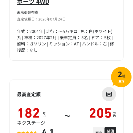
ポーツ 4WD
東京都調布市
査定依頼日：2026年07月24日
年式：2004年 | 走行：～5万キロ | 色：白(ホワイト)
系 | 車検：2027年2月 | 乗車定員： 5名 | ドア： 5枚 |
燃料：ガソリン | ミッション：AT | ハンドル：右 | 修
復歴：なし
2
社
査定
最高査定額
182
205
万
万
～
円
円
ネクステージ
装備
4.1
写真