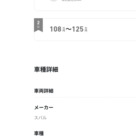
2
～
位
108
125
万
万
円
円
車種詳細
車両詳細
メーカー
スバル
車種