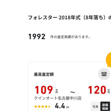
フォレスター 2018年式（8年落ち
1992
件の査定実績があります。
最高査定額
109
120
万
万
～
円
円
クインオート名古屋中川店
装備
4.4
写真
情報
PT