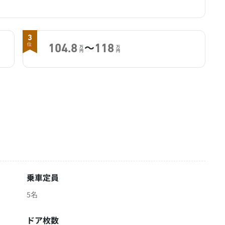
3
～
位
104.8
118
万
万
円
円
乗車定員
5名
ドア枚数