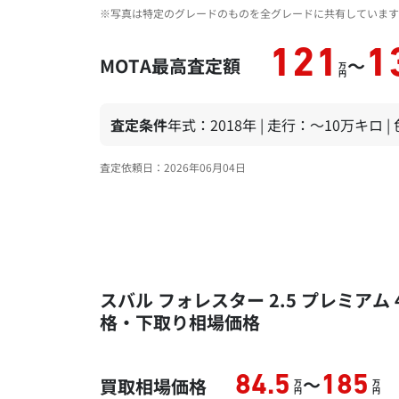
※写真は特定のグレードのものを全グレードに共有しています
121
1
MOTA最高査定額
～
万
円
査定条件
年式：2018年 | 走行：～10万キロ 
査定依頼日：2026年06月04日
スバル フォレスター 2.5 プレミアム 
格・下取り相場価格
～
84.5
185
買取相場価格
万
万
円
円