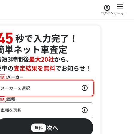
ログイン
メニュー
45
秒で入力完了！
簡単ネット車査定
最短3時間後
最大20社
から、
愛車の
査定結果を無料
でお知らせ！
メーカー
必須
メーカーを選択
車種
必須
車種を選択
次へ
無料