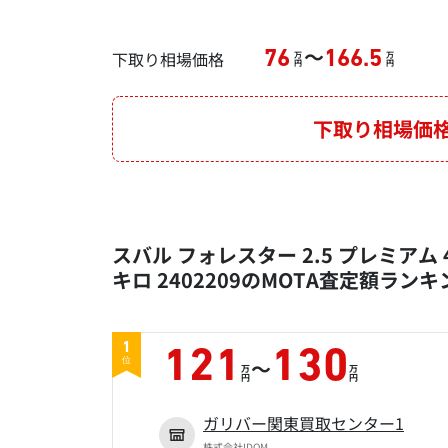
～
下取り相場価格
76
166.5
万
万
円
円
下取り相場価
スバル フォレスター 2.5 プレミアム 4
キロ 2402209のMOTA査定額ランキ
1
121
130
～
位
万
万
円
円
ガリバー関東買取センター1
株式会社IDOM