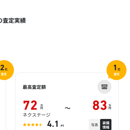
）の査定実績
2
1
社
社
査定
査定
最高査定額
72
83
万
万
～
円
円
ネクステージ
装備
4.1
写真
情報
PT