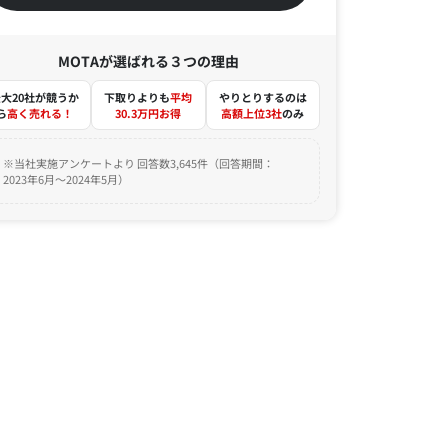
MOTAが選ばれる３つの理由
大20社が競うか
下取りよりも
平均
やりとりするのは
ら
高く売れる！
30.3万円お得
高額上位3社
のみ
※当社実施アンケートより 回答数3,645件（回答期間：
2023年6月～2024年5月）