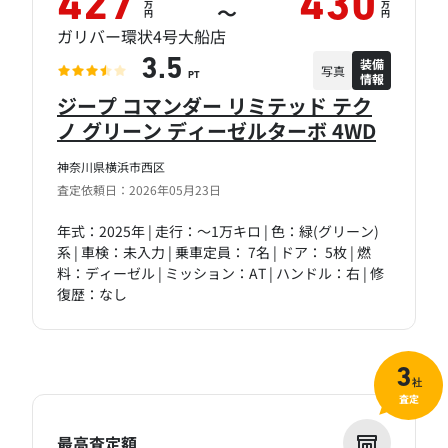
427
430
万
万
～
円
円
ガリバー環状4号大船店
装備
3.5
写真
情報
PT
ジープ コマンダー リミテッド テク
ノ グリーン ディーゼルターボ 4WD
神奈川県横浜市西区
査定依頼日：2026年05月23日
年式：2025年 | 走行：～1万キロ | 色：緑(グリーン)
系 | 車検：未入力 | 乗車定員： 7名 | ドア： 5枚 | 燃
料：ディーゼル | ミッション：AT | ハンドル：右 | 修
復歴：なし
3
社
査定
最高査定額