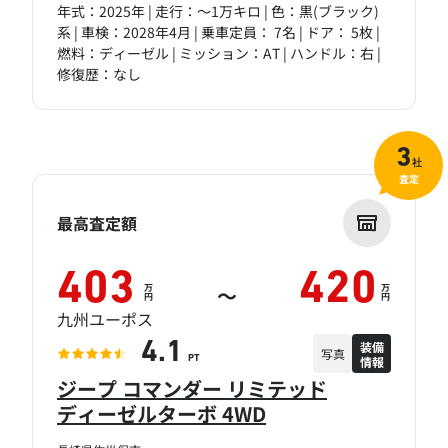
年式：2025年 | 走行：～1万キロ | 色：黒(ブラック)
系 | 車検：2028年4月 | 乗車定員： 7名 | ドア： 5枚 |
燃料：ディーゼル | ミッション：AT | ハンドル：右 |
修復歴：なし
3
社
査定
最高査定額
403
420
万
万
～
円
円
九州ユーポス
装備
4.1
写真
情報
PT
ジープ コマンダー リミテッド
ディーゼルターボ 4WD