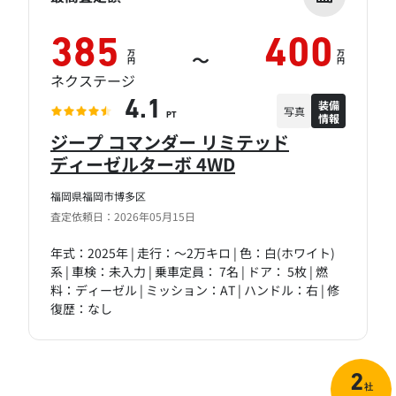
385
400
万
万
～
円
円
ネクステージ
装備
4.1
写真
情報
PT
ジープ コマンダー リミテッド
ディーゼルターボ 4WD
福岡県福岡市博多区
査定依頼日：2026年05月15日
年式：2025年 | 走行：～2万キロ | 色：白(ホワイト)
系 | 車検：未入力 | 乗車定員： 7名 | ドア： 5枚 | 燃
料：ディーゼル | ミッション：AT | ハンドル：右 | 修
復歴：なし
2
社