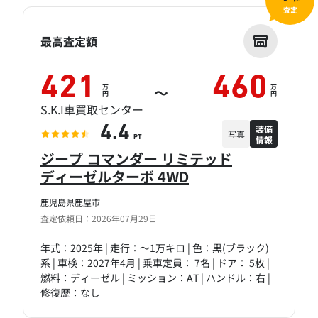
査定
最高査定額
421
460
万
万
～
円
円
S.K.I車買取センター
装備
4.4
写真
情報
PT
ジープ コマンダー リミテッド
ディーゼルターボ 4WD
鹿児島県鹿屋市
査定依頼日：2026年07月29日
年式：2025年 | 走行：～1万キロ | 色：黒(ブラック)
系 | 車検：2027年4月 | 乗車定員： 7名 | ドア： 5枚 |
燃料：ディーゼル | ミッション：AT | ハンドル：右 |
修復歴：なし