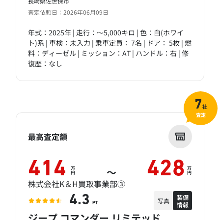
長崎県佐世保市
査定依頼日：2026年06月09日
年式：2025年 | 走行：～5,000キロ | 色：白(ホワイ
ト)系 | 車検：未入力 | 乗車定員： 7名 | ドア： 5枚 | 燃
料：ディーゼル | ミッション：AT | ハンドル：右 | 修
復歴：なし
7
社
査定
最高査定額
414
428
万
万
～
円
円
株式会社K＆H買取事業部③
装備
4.3
写真
情報
PT
ジープ コマンダー リミテッド