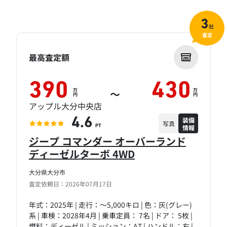
3
社
査定
最高査定額
390
430
万
万
～
円
円
アップル大分中央店
装備
4.6
写真
情報
PT
ジープ コマンダー オーバーランド
ディーゼルターボ 4WD
大分県大分市
査定依頼日：2026年07月17日
年式：2025年 | 走行：～5,000キロ | 色：灰(グレー)
系 | 車検：2028年4月 | 乗車定員： 7名 | ドア： 5枚 |
燃料：ディーゼル | ミッション：AT | ハンドル：右 |