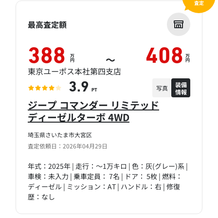
査定
最高査定額
388
408
万
万
～
円
円
東京ユーポス本社第四支店
装備
3.9
写真
情報
PT
ジープ コマンダー リミテッド
ディーゼルターボ 4WD
埼玉県さいたま市大宮区
査定依頼日：2026年04月29日
年式：2025年 | 走行：～1万キロ | 色：灰(グレー)系 |
車検：未入力 | 乗車定員： 7名 | ドア： 5枚 | 燃料：
ディーゼル | ミッション：AT | ハンドル：右 | 修復
歴：なし