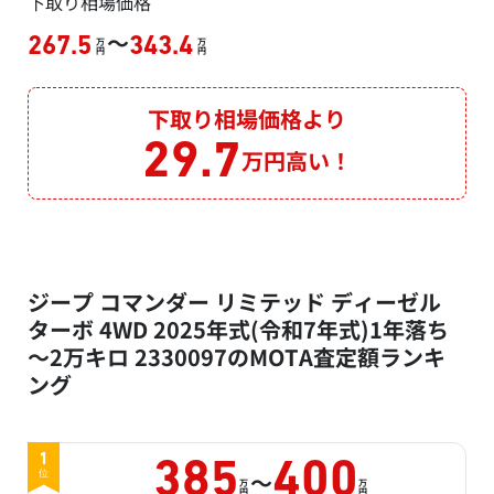
下取り相場価格
～
267.5
343.4
万
万
円
円
下取り相場価格より
29.7
万円高い！
ジープ コマンダー リミテッド ディーゼル
ターボ 4WD 2025年式(令和7年式)1年落ち
～2万キロ 2330097のMOTA査定額ランキ
ング
1
385
400
～
位
万
万
円
円