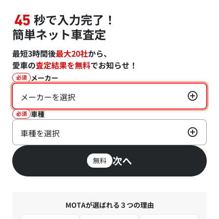
秒で入力完了！
45
簡単ネット車査定
最短3時間後
最大20社
から、
愛車の
査定結果を無料
でお知らせ！
メーカー
必須
メーカーを選択
車種
必須
車種を選択
次へ
無料
MOTAが選ばれる３つの理由