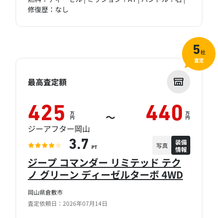
修復歴：なし
5
社
査定
最高査定額
425
440
万
万
～
円
円
ジーアフター岡山
装備
3.7
写真
情報
PT
ジープ コマンダー リミテッド テク
ノ グリーン ディーゼルターボ 4WD
岡山県倉敷市
査定依頼日：2026年07月14日