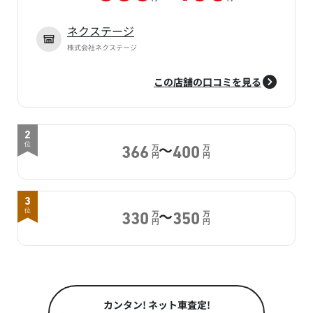
ネクステージ
株式会社ネクステージ
この店舗の口コミを見る
2
～
位
万
万
366
400
円
円
3
～
位
万
万
330
350
円
円
カンタン! ネット車査定!