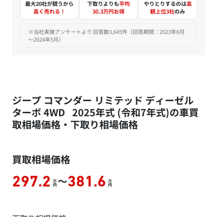
最大20社が競うから
下取りよりも
平均
やりとりするのは
高
高く売れる！
30.3万円お得
額上位3社
のみ
※当社実施アンケートより 回答数3,645件（回答期間：2023年6月
～2024年5月）
ジープ コマンダー リミテッド ディーゼル
ターボ 4WD 2025年式 (令和7年式)の車買
取相場価格・下取り相場価格
買取相場価格
～
297.2
381.6
万
万
円
円