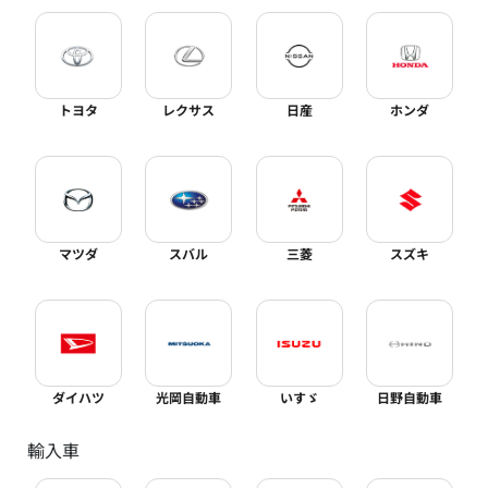
トヨタ
レクサス
日産
ホンダ
マツダ
スバル
三菱
スズキ
ダイハツ
光岡自動車
いすゞ
日野自動車
輸入車