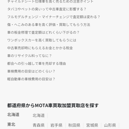
チャイルドシート仕様車を高く売るための注意ポイント
タバコやペットの臭いって中古車査定に影響する？
フルモデルチェンジ・マイナーチェンジで査定額は変わる？
傷・へこみのある車を高く評価・買取してもらう方法
車の板金修理で査定額はどれくらい下がるの？
ワンボックスカーを高く買取してもらうには
中古車売却時にもらえるお金とかかる税金
車のリサイクル料ってなに？
都会への引っ越しで車を売却する理由
車検費用の目安はどのくらい？
軽自動車の車検費用の目安は？
都道府県からMOTA車買取加盟買取店を探す
北海道
北海道
東北
青森県
岩手県
秋田県
宮城県
山形県