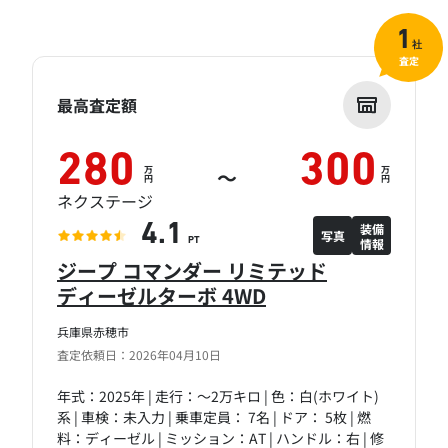
1
社
査定
最高査定額
280
300
万
万
～
円
円
ネクステージ
装備
4.1
写真
情報
PT
ジープ コマンダー リミテッド
ディーゼルターボ 4WD
兵庫県赤穂市
査定依頼日：2026年04月10日
年式：2025年 | 走行：～2万キロ | 色：白(ホワイト)
系 | 車検：未入力 | 乗車定員： 7名 | ドア： 5枚 | 燃
料：ディーゼル | ミッション：AT | ハンドル：右 | 修