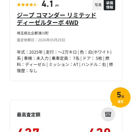
装備
4.1
写真
情報
PT
ジープ コマンダー リミテッド
ディーゼルターボ 4WD
埼玉県比企郡滑川町
査定依頼日：2026年05月29日
年式：2025年 | 走行：～2万キロ | 色：白(ホワイト)
系 | 車検：未入力 | 乗車定員： 7名 | ドア： 5枚 | 燃
料：ディーゼル | ミッション：AT | ハンドル：右 | 修
復歴：なし
5
社
査定
最高査定額