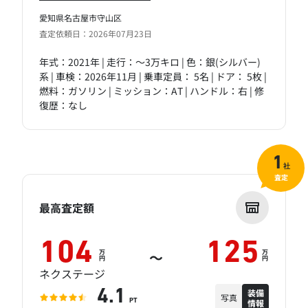
愛知県名古屋市守山区
査定依頼日：2026年07月23日
年式：2021年 | 走行：～3万キロ | 色：銀(シルバー)
系 | 車検：2026年11月 | 乗車定員： 5名 | ドア： 5枚 |
燃料：ガソリン | ミッション：AT | ハンドル：右 | 修
復歴：なし
1
社
査定
最高査定額
104
125
万
万
～
円
円
ネクステージ
装備
4.1
写真
情報
PT