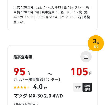
年式：2021年 | 走行：～6万キロ | 色：灰(グレー)系 |
車検：2028年2月 | 乗車定員： 5名 | ドア： 2枚 | 燃
料：ガソリン | ミッション：AT | ハンドル：右 | 修復
歴：なし
3
社
査定
最高査定額
95
105
万
万
～
円
円
ガリバー関東買取センター1
装備
4.0
写真
情報
PT
マツダ MX-30 2.0 4WD
大阪府大阪市此花区