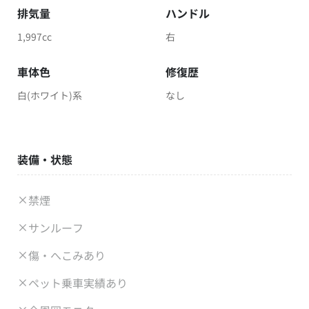
排気量
ハンドル
1,997cc
右
車体色
修復歴
白(ホワイト)系
なし
装備・状態
禁煙
サンルーフ
傷・へこみあり
ペット乗車実績あり