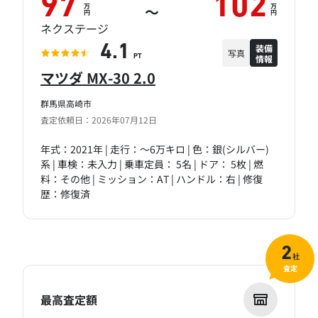
97
102
万
万
～
円
円
ネクステージ
装備
4.1
写真
情報
PT
マツダ MX-30 2.0
群馬県高崎市
査定依頼日：2026年07月12日
年式：2021年 | 走行：～6万キロ | 色：銀(シルバー)
系 | 車検：未入力 | 乗車定員： 5名 | ドア： 5枚 | 燃
料：その他 | ミッション：AT | ハンドル：右 | 修復
歴：修復済
2
社
査定
最高査定額