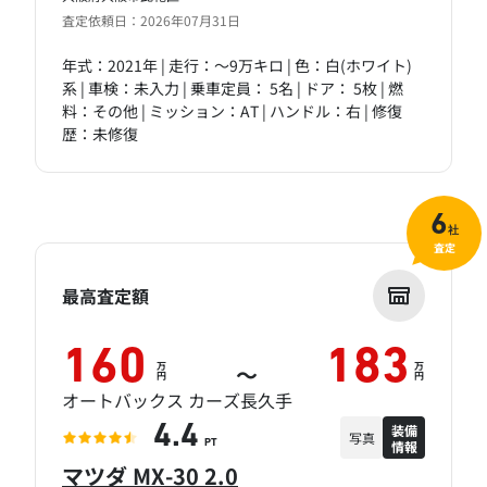
査定依頼日：2026年07月31日
年式：2021年 | 走行：～9万キロ | 色：白(ホワイト)
系 | 車検：未入力 | 乗車定員： 5名 | ドア： 5枚 | 燃
料：その他 | ミッション：AT | ハンドル：右 | 修復
歴：未修復
6
社
査定
最高査定額
160
183
万
万
～
円
円
オートバックス カーズ長久手
装備
4.4
写真
情報
PT
マツダ MX-30 2.0