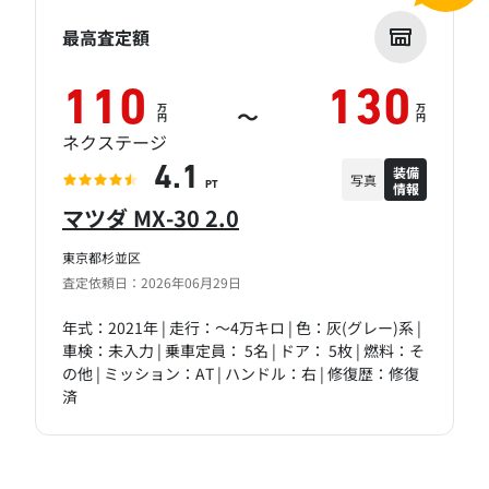
最高査定額
110
130
万
万
～
円
円
ネクステージ
装備
4.1
写真
情報
PT
マツダ MX-30 2.0
東京都杉並区
査定依頼日：2026年06月29日
年式：2021年 | 走行：～4万キロ | 色：灰(グレー)系 |
車検：未入力 | 乗車定員： 5名 | ドア： 5枚 | 燃料：そ
の他 | ミッション：AT | ハンドル：右 | 修復歴：修復
済