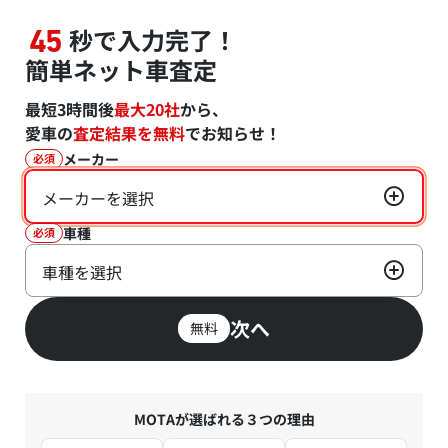
秒で入力完了！
45
簡単ネット車査定
最短3時間後
最大20社
から、
愛車の
査定結果を無料
でお知らせ！
メーカー
必須
メーカーを選択
車種
必須
車種を選択
次へ
無料
MOTAが選ばれる３つの理由