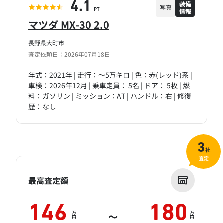
装備
4.1
写真
情報
PT
マツダ MX-30 2.0
長野県大町市
査定依頼日：2026年07月18日
年式：2021年 | 走行：～5万キロ | 色：赤(レッド)系 |
車検：2026年12月 | 乗車定員： 5名 | ドア： 5枚 | 燃
料：ガソリン | ミッション：AT | ハンドル：右 | 修復
歴：なし
3
社
査定
最高査定額
146
180
万
万
～
円
円