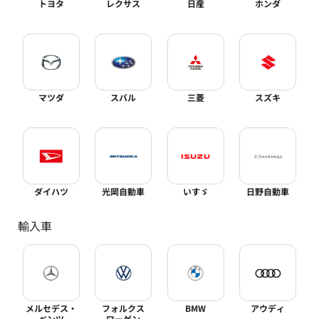
トヨタ
レクサス
日産
ホンダ
マツダ
スバル
三菱
スズキ
ダイハツ
光岡自動車
いすゞ
日野自動車
輸入車
メルセデス・
フォルクス
BMW
アウディ
ベンツ
ワーゲン