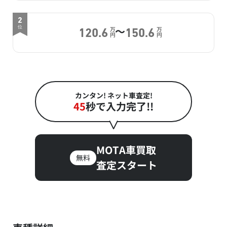
2
～
位
万
万
120.6
150.6
円
円
カンタン! ネット車査定!
45
秒で入力完了!!
MOTA車買取
無料
査定スタート