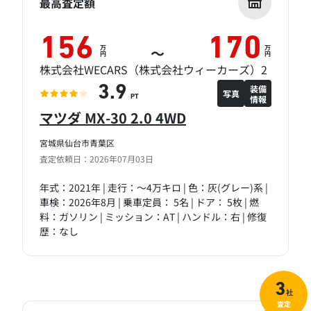
最高査定額
156
170
万
万
～
円
円
株式会社WECARS（株式会社ウィーカーズ）2
装備
3.9
写真
情報
PT
マツダ MX-30 2.0 4WD
宮城県仙台市青葉区
査定依頼日：2026年07月03日
年式：2021年 | 走行：～4万キロ | 色：灰(グレー)系 |
車検：2026年8月 | 乗車定員： 5名 | ドア： 5枚 | 燃
料：ガソリン | ミッション：AT | ハンドル：右 | 修復
歴：なし
3
社
査定