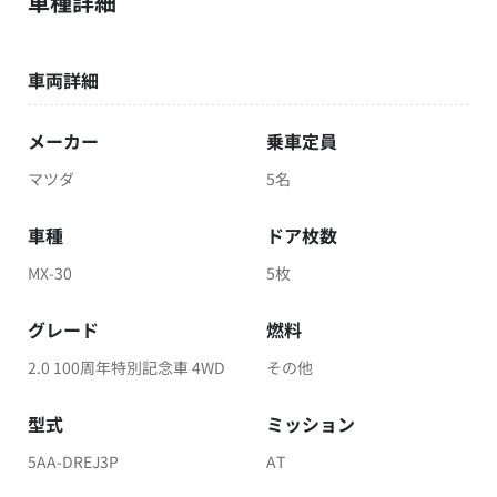
車種詳細
車両詳細
メーカー
乗車定員
マツダ
5名
車種
ドア枚数
MX-30
5枚
グレード
燃料
2.0 100周年特別記念車 4WD
その他
型式
ミッション
5AA-DREJ3P
AT