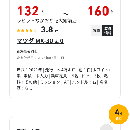
132
160
万
万
～
円
円
ラビットながおか花火館前店
装備
3.8
写真
情報
PT
マツダ MX-30 2.0
新潟県長岡市
査定依頼日：2026年07月09日
年式：2021年 | 走行：～4万キロ | 色：白(ホワイト)
系 | 車検：未入力 | 乗車定員： 5名 | ドア： 5枚 | 燃
料：その他 | ミッション：AT | ハンドル：右 | 修復
歴：なし
4
社
査定