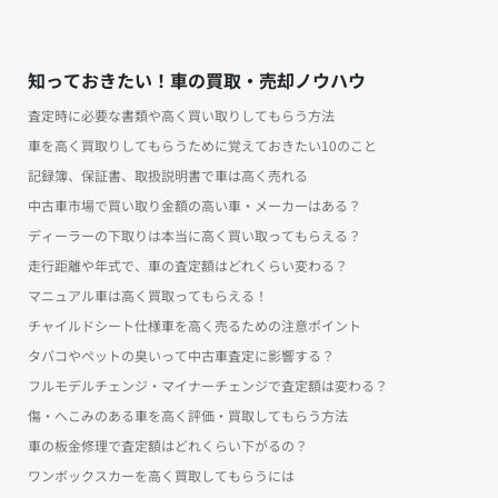
知っておきたい！車の買取・売却ノウハウ
査定時に必要な書類や高く買い取りしてもらう方法
車を高く買取りしてもらうために覚えておきたい10のこと
記録簿、保証書、取扱説明書で車は高く売れる
中古車市場で買い取り金額の高い車・メーカーはある？
ディーラーの下取りは本当に高く買い取ってもらえる？
走行距離や年式で、車の査定額はどれくらい変わる？
マニュアル車は高く買取ってもらえる！
チャイルドシート仕様車を高く売るための注意ポイント
タバコやペットの臭いって中古車査定に影響する？
フルモデルチェンジ・マイナーチェンジで査定額は変わる？
傷・へこみのある車を高く評価・買取してもらう方法
車の板金修理で査定額はどれくらい下がるの？
ワンボックスカーを高く買取してもらうには