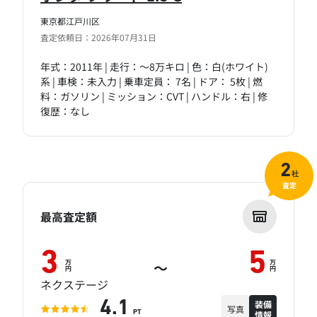
東京都江戸川区
査定依頼日：2026年07月31日
年式：2011年 | 走行：～8万キロ | 色：白(ホワイト)
系 | 車検：未入力 | 乗車定員： 7名 | ドア： 5枚 | 燃
料：ガソリン | ミッション：CVT | ハンドル：右 | 修
復歴：なし
2
社
査定
最高査定額
3
5
万
万
～
円
円
ネクステージ
装備
4.1
写真
情報
PT