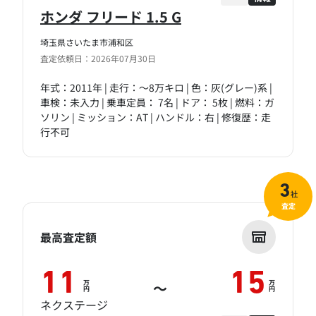
ホンダ フリード 1.5 G
埼玉県さいたま市浦和区
査定依頼日：2026年07月30日
年式：2011年 | 走行：～8万キロ | 色：灰(グレー)系 |
車検：未入力 | 乗車定員： 7名 | ドア： 5枚 | 燃料：ガ
ソリン | ミッション：AT | ハンドル：右 | 修復歴：走
行不可
3
社
査定
最高査定額
11
15
万
万
～
円
円
ネクステージ