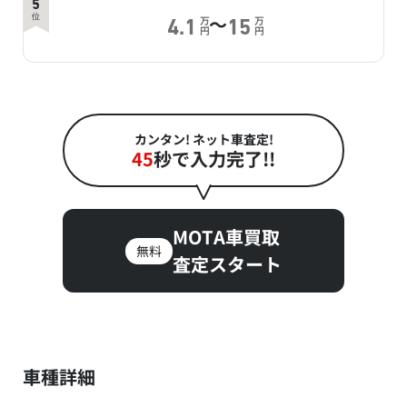
5
～
位
万
万
4.1
15
円
円
カンタン! ネット車査定!
45
秒で入力完了!!
MOTA車買取
無料
査定スタート
車種詳細