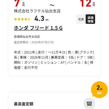
7
12
万
万
～
円
円
株式会社ラフテル仙台支店
装備
4.3
写真
情報
PT
ホンダ フリード 1.5 G
宮城県仙台市太白区
査定依頼日：2026年07月27日
年式：2011年 | 走行：～11万キロ | 色：黒(ブラック)
系 | 車検：2026年11月 | 乗車定員： 5名 | ドア： 5枚 |
燃料：ガソリン | ミッション：AT | ハンドル：右 | 修
復歴：走行不可
2
社
査定
最高査定額