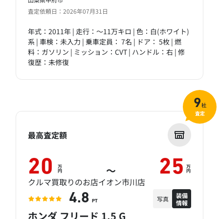
査定依頼日：2026年07月31日
年式：2011年 | 走行：～11万キロ | 色：白(ホワイト)
系 | 車検：未入力 | 乗車定員： 7名 | ドア： 5枚 | 燃
料：ガソリン | ミッション：CVT | ハンドル：右 | 修
復歴：未修復
9
社
査定
最高査定額
20
25
万
万
～
円
円
クルマ買取りのお店イオン市川店
装備
4.8
写真
情報
PT
ホンダ フリード 1.5 G