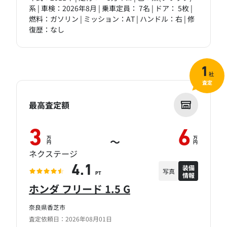
系 | 車検：2026年8月 | 乗車定員： 7名 | ドア： 5枚 |
燃料：ガソリン | ミッション：AT | ハンドル：右 | 修
復歴：なし
1
社
査定
最高査定額
3
6
万
万
～
円
円
ネクステージ
装備
4.1
写真
情報
PT
ホンダ フリード 1.5 G
奈良県香芝市
査定依頼日：2026年08月01日