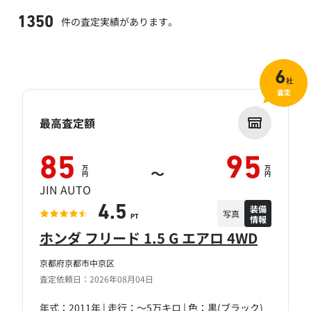
件の査定実績があります。
1350
6
社
査定
最高査定額
85
95
万
万
～
円
円
JIN AUTO
装備
4.5
写真
情報
PT
ホンダ フリード 1.5 G エアロ 4WD
京都府京都市中京区
査定依頼日：2026年08月04日
年式：2011年 | 走行：～5万キロ | 色：黒(ブラック)