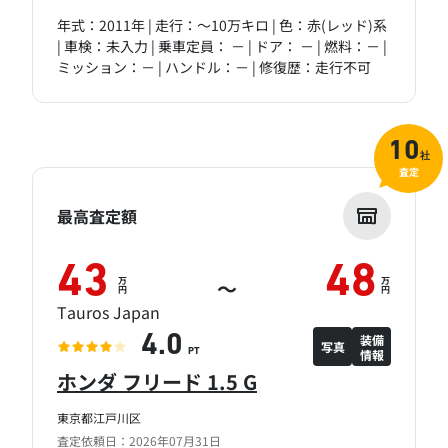
年式：2011年 | 走行：～10万キロ | 色：赤(レッド)系
| 車検：未入力 | 乗車定員： － | ドア： － | 燃料：－ |
ミッション：－ | ハンドル：－ | 修復歴：走行不可
10
社
査定
最高査定額
43
48
万
万
～
円
円
Tauros Japan
装備
4.0
写真
情報
PT
ホンダ フリード 1.5 G
東京都江戸川区
査定依頼日：2026年07月31日