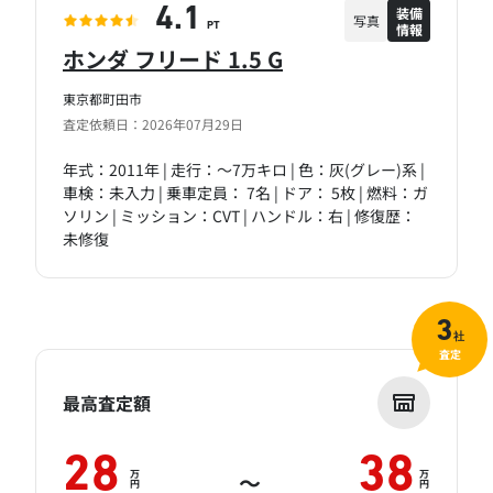
装備
4.1
写真
情報
PT
ホンダ フリード 1.5 G
東京都町田市
査定依頼日：2026年07月29日
年式：2011年 | 走行：～7万キロ | 色：灰(グレー)系 |
車検：未入力 | 乗車定員： 7名 | ドア： 5枚 | 燃料：ガ
ソリン | ミッション：CVT | ハンドル：右 | 修復歴：
未修復
3
社
査定
最高査定額
28
38
万
万
～
円
円