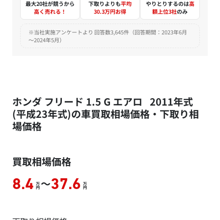
最大20社が競うから
下取りよりも
平均
やりとりするのは
高
高く売れる！
30.3万円お得
額上位3社
のみ
※当社実施アンケートより 回答数3,645件（回答期間：2023年6月
～2024年5月）
ホンダ フリード 1.5 G エアロ 2011年式
(平成23年式)の車買取相場価格・下取り相
場価格
買取相場価格
～
8.4
37.6
万
万
円
円