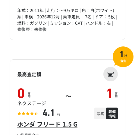
年式：2011年 | 走行：～9万キロ | 色：白(ホワイト)
系 | 車検：2026年12月 | 乗車定員： 7名 | ドア： 5枚 |
燃料：ガソリン | ミッション：CVT | ハンドル：右 |
修復歴：未修復
1
社
査定
最高査定額
0
1
万
万
～
円
円
ネクステージ
装備
4.1
写真
情報
PT
ホンダ フリード 1.5 G
山梨県甲府市