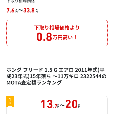
下取り相場価格
～
7.6
33.8
万
万
円
円
下取り相場価格より
0.8
万円高い！
ホンダ フリード 1.5 G エアロ 2011年式(平
成23年式)15年落ち ～11万キロ 2322544の
MOTA査定額ランキング
1
13
20
～
位
万
万
.7
円
円