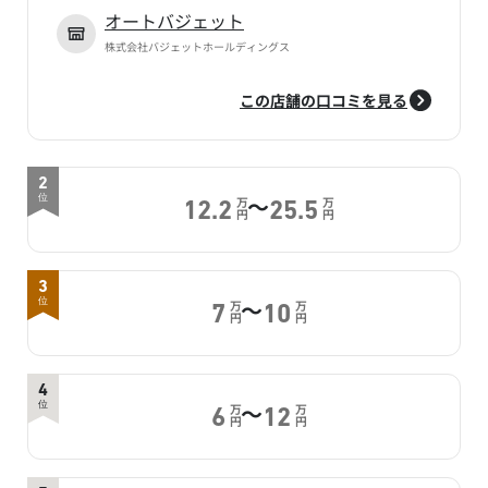
オートバジェット
株式会社バジェットホールディングス
この店舗の口コミを見る
2
～
位
万
万
12.2
25.5
円
円
3
～
位
万
万
7
10
円
円
4
～
位
万
万
6
12
円
円