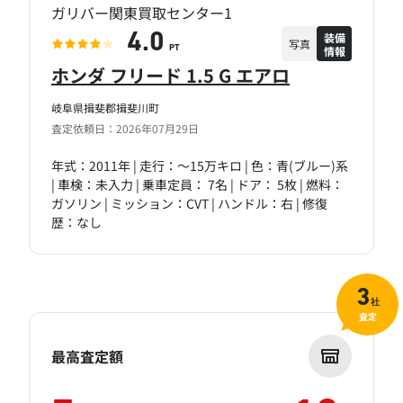
ガリバー関東買取センター1
装備
4.0
写真
情報
PT
ホンダ フリード 1.5 G エアロ
岐阜県揖斐郡揖斐川町
査定依頼日：2026年07月29日
年式：2011年 | 走行：～15万キロ | 色：青(ブルー)系
| 車検：未入力 | 乗車定員： 7名 | ドア： 5枚 | 燃料：
ガソリン | ミッション：CVT | ハンドル：右 | 修復
歴：なし
3
社
査定
最高査定額