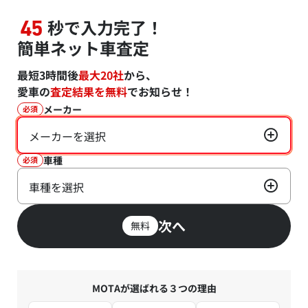
秒で入力完了！
45
簡単ネット車査定
最短3時間後
最大20社
から、
愛車の
査定結果を無料
でお知らせ！
メーカー
必須
メーカーを選択
車種
必須
車種を選択
次へ
無料
MOTAが選ばれる３つの理由