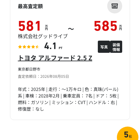
最高査定額
581
585
万
万
～
円
円
株式会社グッドライブ
装備
4.1
写真
情報
PT
トヨタ アルファード 2.5 Z
東京都日野市
査定依頼日：2026年08月05日
年式：2025年 | 走行：～1万キロ | 色：真珠(パール)
系 | 車検：2028年2月 | 乗車定員： 7名 | ドア： 5枚 |
燃料：ガソリン | ミッション：CVT | ハンドル：右 |
修復歴：なし
5
社