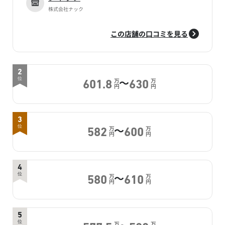
株式会社ナック
この店舗の口コミを見る
2
～
位
万
万
601.8
630
円
円
3
～
位
万
万
582
600
円
円
4
～
位
万
万
580
610
円
円
5
位
万
万