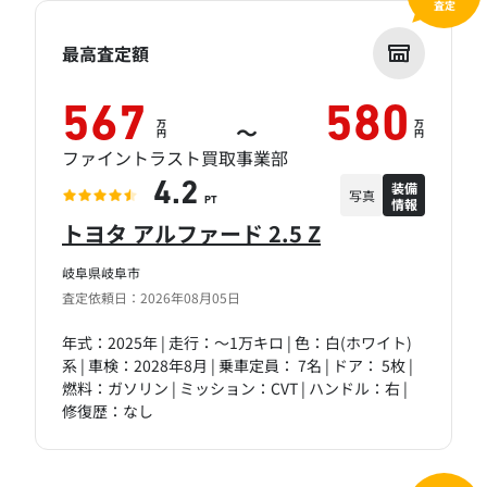
査定
最高査定額
567
580
万
万
～
円
円
ファイントラスト買取事業部
装備
4.2
写真
情報
PT
トヨタ アルファード 2.5 Z
岐阜県岐阜市
査定依頼日：2026年08月05日
年式：2025年 | 走行：～1万キロ | 色：白(ホワイト)
系 | 車検：2028年8月 | 乗車定員： 7名 | ドア： 5枚 |
燃料：ガソリン | ミッション：CVT | ハンドル：右 |
修復歴：なし