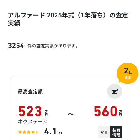
アルファード 2025年式（1年落ち）の査定
実績
件の査定実績があります。
3254
2
社
査定
最高査定額
523
560
万
万
～
円
円
ネクステージ
装備
4.1
写真
情報
PT