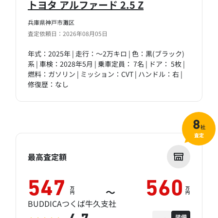
トヨタ アルファード 2.5 Z
兵庫県神戸市灘区
査定依頼日：2026年08月05日
年式：2025年 | 走行：～2万キロ | 色：黒(ブラック)
系 | 車検：2028年5月 | 乗車定員： 7名 | ドア： 5枚 |
燃料：ガソリン | ミッション：CVT | ハンドル：右 |
修復歴：なし
8
社
査定
最高査定額
547
560
万
万
～
円
円
BUDDICAつくば牛久支社
装備