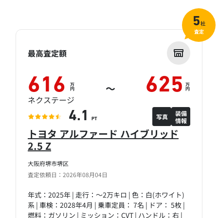
5
社
査定
最高査定額
616
625
万
万
～
円
円
ネクステージ
装備
4.1
写真
情報
PT
トヨタ アルファード ハイブリッド
2.5 Z
大阪府堺市堺区
査定依頼日：2026年08月04日
年式：2025年 | 走行：～2万キロ | 色：白(ホワイト)
系 | 車検：2028年4月 | 乗車定員： 7名 | ドア： 5枚 |
燃料：ガソリン | ミッション：CVT | ハンドル：右 |