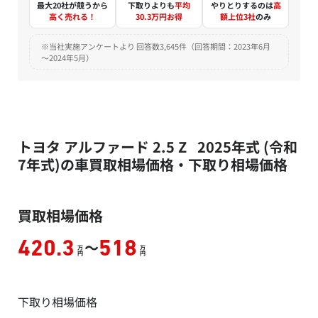
最大20社が競うから
下取りよりも
平均
やりとりするのは
高
高く売れる！
30.3万円お得
額上位3社
のみ
※当社実施アンケートより 回答数3,645件（回答期間：2023年6月
～2024年5月）
トヨタ アルファード 2.5 Z 2025年式 (令和
7年式)の車買取相場価格・下取り相場価格
買取相場価格
～
420.3
518
万
万
円
円
下取り相場価格