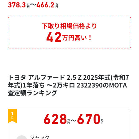
～
378.3
466.2
万
万
円
円
下取り相場価格より
42
万円高い！
トヨタ アルファード 2.5 Z 2025年式(令和7
年式)1年落ち ～2万キロ 2322390のMOTA
査定額ランキング
1
628
670
～
位
万
万
円
円
ジャック