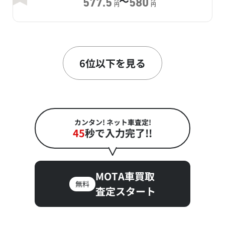
～
577.5
580
円
円
6
～
位
万
万
562.2
575
円
円
6位以下を見る
7
～
位
万
万
560.5
580
円
円
カンタン! ネット車査定!
45
秒で入力完了!!
MOTA車買取
無料
査定スタート