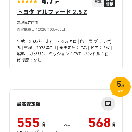
4.7
写真
情報
PT
トヨタ アルファード 2.5 Z
茨城県筑西市
査定依頼日：2026年08月05日
年式：2025年 | 走行：～2万キロ | 色：黒(ブラック)
系 | 車検：2028年7月 | 乗車定員： 7名 | ドア： 5枚 |
燃料：ガソリン | ミッション：CVT | ハンドル：右 |
修復歴：なし
5
社
査定
最高査定額
555
568
万
万
～
円
円