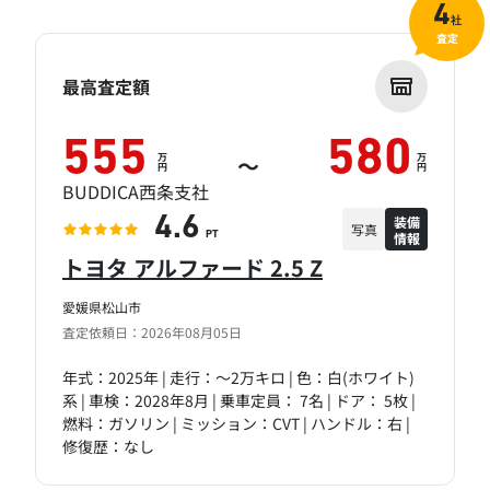
4
社
査定
最高査定額
555
580
万
万
～
円
円
BUDDICA西条支社
装備
4.6
写真
情報
PT
トヨタ アルファード 2.5 Z
愛媛県松山市
査定依頼日：2026年08月05日
年式：2025年 | 走行：～2万キロ | 色：白(ホワイト)
系 | 車検：2028年8月 | 乗車定員： 7名 | ドア： 5枚 |
燃料：ガソリン | ミッション：CVT | ハンドル：右 |
修復歴：なし