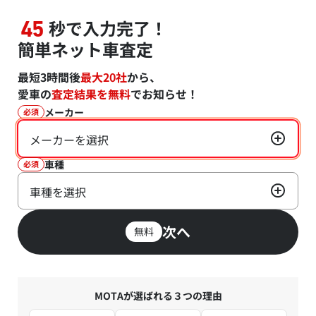
秒で入力完了！
45
簡単ネット車査定
最短3時間後
最大20社
から、
愛車の
査定結果を無料
でお知らせ！
メーカー
必須
メーカーを選択
車種
必須
車種を選択
次へ
無料
MOTAが選ばれる３つの理由