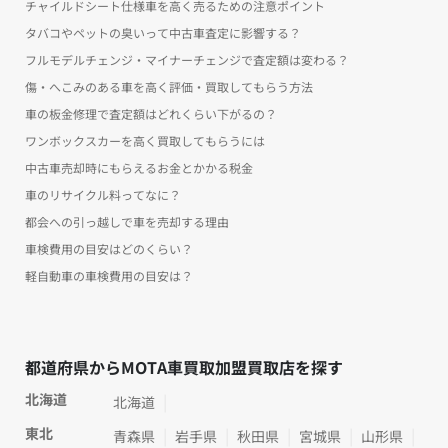
チャイルドシート仕様車を高く売るための注意ポイント
タバコやペットの臭いって中古車査定に影響する？
フルモデルチェンジ・マイナーチェンジで査定額は変わる？
傷・へこみのある車を高く評価・買取してもらう方法
車の板金修理で査定額はどれくらい下がるの？
ワンボックスカーを高く買取してもらうには
中古車売却時にもらえるお金とかかる税金
車のリサイクル料ってなに？
都会への引っ越しで車を売却する理由
車検費用の目安はどのくらい？
軽自動車の車検費用の目安は？
都道府県からMOTA車買取加盟買取店を探す
北海道
北海道
東北
青森県
岩手県
秋田県
宮城県
山形県