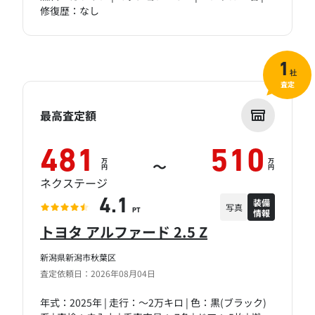
修復歴：なし
1
社
査定
最高査定額
481
510
万
万
～
円
円
ネクステージ
装備
4.1
写真
情報
PT
トヨタ アルファード 2.5 Z
新潟県新潟市秋葉区
査定依頼日：2026年08月04日
年式：2025年 | 走行：～2万キロ | 色：黒(ブラック)