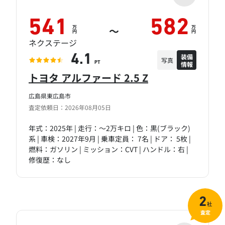
541
582
万
万
～
円
円
ネクステージ
装備
4.1
写真
情報
PT
トヨタ アルファード 2.5 Z
広島県東広島市
査定依頼日：2026年08月05日
年式：2025年 | 走行：～2万キロ | 色：黒(ブラック)
系 | 車検：2027年9月 | 乗車定員： 7名 | ドア： 5枚 |
燃料：ガソリン | ミッション：CVT | ハンドル：右 |
修復歴：なし
2
社
査定