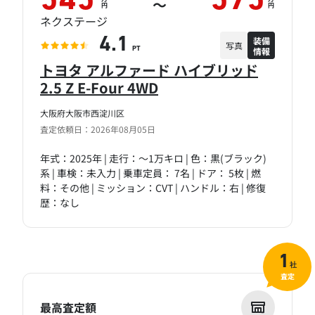
545
575
～
円
円
ネクステージ
装備
4.1
写真
情報
PT
トヨタ アルファード ハイブリッド
2.5 Z E-Four 4WD
大阪府大阪市西淀川区
査定依頼日：2026年08月05日
年式：2025年 | 走行：～1万キロ | 色：黒(ブラック)
系 | 車検：未入力 | 乗車定員： 7名 | ドア： 5枚 | 燃
料：その他 | ミッション：CVT | ハンドル：右 | 修復
歴：なし
1
社
査定
最高査定額