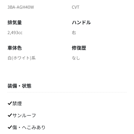
3BA-AGH40W
CVT
排気量
ハンドル
2,493cc
右
車体色
修復歴
白(ホワイト)系
なし
装備・状態
禁煙
サンルーフ
傷・へこみあり