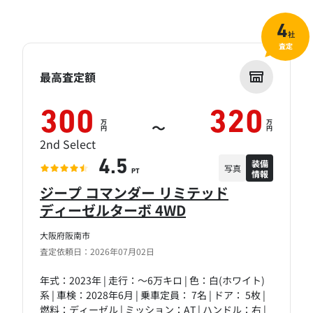
4
社
査定
最高査定額
300
320
万
万
～
円
円
2nd Select
装備
4.5
写真
情報
PT
ジープ コマンダー リミテッド
ディーゼルターボ 4WD
大阪府阪南市
査定依頼日：2026年07月02日
年式：2023年 | 走行：～6万キロ | 色：白(ホワイト)
系 | 車検：2028年6月 | 乗車定員： 7名 | ドア： 5枚 |
燃料：ディーゼル | ミッション：AT | ハンドル：右 |