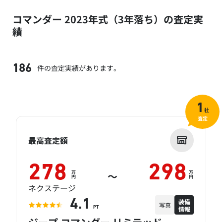
コマンダー 2023年式（3年落ち）の査定実
績
件の査定実績があります。
186
1
社
査定
最高査定額
278
298
万
万
～
円
円
ネクステージ
装備
4.1
写真
情報
PT