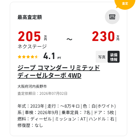
査定
最高査定額
205
230
万
万
～
円
円
ネクステージ
装備
4.1
写真
情報
PT
ジープ コマンダー リミテッド
ディーゼルターボ 4WD
大阪府河内長野市
査定依頼日：2026年07月02日
年式：2023年 | 走行：～8万キロ | 色：白(ホワイト)
系 | 車検：2026年9月 | 乗車定員： 7名 | ドア： 5枚 |
燃料：ディーゼル | ミッション：AT | ハンドル：右 |
修復歴：なし