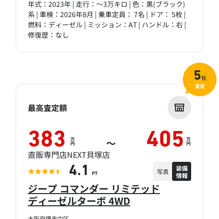
年式：2023年 | 走行：～3万キロ | 色：黒(ブラック)
系 | 車検：2026年8月 | 乗車定員： 7名 | ドア： 5枚 |
燃料：ディーゼル | ミッション：AT | ハンドル：右 |
修復歴：なし
5
社
査定
最高査定額
383
405
万
万
～
円
円
直販専門店NEXT貝塚店
装備
4.1
写真
情報
PT
ジープ コマンダー リミテッド
ディーゼルターボ 4WD
大阪府堺市中区