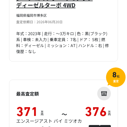
ディーゼルターボ 4WD
福岡県福岡市博多区
査定依頼日：2026年06月20日
年式：2023年 | 走行：～3万キロ | 色：黒(ブラック)
系 | 車検：未入力 | 乗車定員： 7名 | ドア： 5枚 | 燃
料：ディーゼル | ミッション：AT | ハンドル：右 | 修
復歴：なし
8
社
査定
最高査定額
371
376
万
万
～
円
円
エンスージアスト バイ ミツオカ