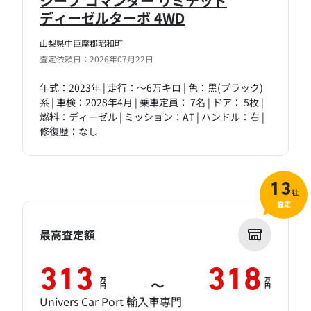
ジープ コマンダー リミテッド
ディーゼルターボ 4WD
山梨県中巨摩郡昭和町
査定依頼日：2026年07月22日
年式：2023年 | 走行：～6万キロ | 色：黒(ブラック)
系 | 車検：2028年4月 | 乗車定員： 7名 | ドア： 5枚 |
燃料：ディーゼル | ミッション：AT | ハンドル：右 |
修復歴：なし
13
社
査定
最高査定額
313
318
万
万
～
円
円
Univers Car Port 輸入車専門