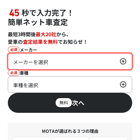
秒で入力完了！
45
簡単ネット車査定
最短3時間後
最大20社
から、
愛車の
査定結果を無料
でお知らせ！
メーカー
必須
メーカーを選択
車種
必須
車種を選択
次へ
無料
MOTAが選ばれる３つの理由