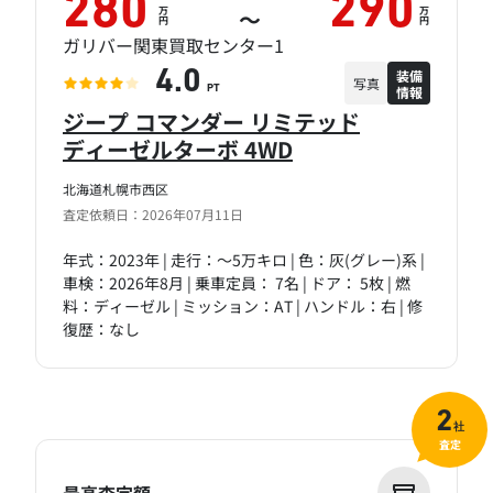
280
290
万
万
～
円
円
ガリバー関東買取センター1
装備
4.0
写真
情報
PT
ジープ コマンダー リミテッド
ディーゼルターボ 4WD
北海道札幌市西区
査定依頼日：2026年07月11日
年式：2023年 | 走行：～5万キロ | 色：灰(グレー)系 |
車検：2026年8月 | 乗車定員： 7名 | ドア： 5枚 | 燃
料：ディーゼル | ミッション：AT | ハンドル：右 | 修
復歴：なし
2
社
査定