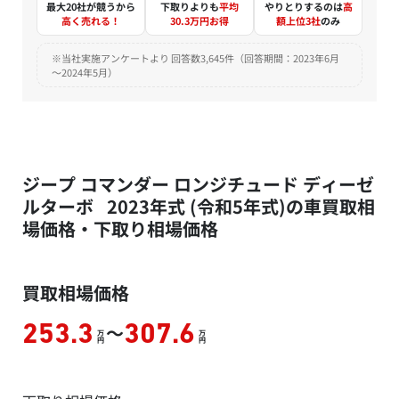
最大20社が競うから
下取りよりも
平均
やりとりするのは
高
高く売れる！
30.3万円お得
額上位3社
のみ
※当社実施アンケートより 回答数3,645件（回答期間：2023年6月
～2024年5月）
ジープ コマンダー ロンジチュード ディーゼ
ルターボ 2023年式 (令和5年式)の車買取相
場価格・下取り相場価格
買取相場価格
～
253.3
307.6
万
万
円
円