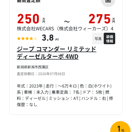
最高査定額
250
275
万
万
～
円
円
株式会社WECARS（株式会社ウィーカーズ）4
装備
3.8
写真
情報
PT
ジープ コマンダー リミテッド
ディーゼルターボ 4WD
新潟県新潟市西蒲区
査定依頼日：2026年07月08日
年式：2023年 | 走行：～6万キロ | 色：白(ホワイト)
系 | 車検：未入力 | 乗車定員： 7名 | ドア： 5枚 | 燃
料：ディーゼル | ミッション：AT | ハンドル：右 | 修
復歴：なし
1
社