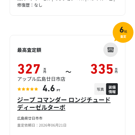
修復歴：なし
6
社
査定
最高査定額
327
335
万
万
～
円
円
アップル広島廿日市店
装備
4.6
写真
情報
PT
ジープ コマンダー ロンジチュード
ディーゼルターボ
広島県廿日市市
査定依頼日：2026年06月21日