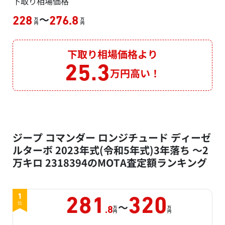
下取り相場価格
～
228
276.8
万
万
円
円
下取り相場価格より
25.3
万円高い！
ジープ コマンダー ロンジチュード ディーゼ
ルターボ 2023年式(令和5年式)3年落ち ～2
万キロ 2318394のMOTA査定額ランキング
1
281
320
～
位
万
万
.8
円
円