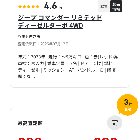
装備
4.6
写真
情報
PT
ジープ コマンダー リミテッド
ディーゼルターボ 4WD
兵庫県西宮市
査定依頼日：2026年07月12日
年式：2023年 | 走行：～5万キロ | 色：赤(レッド)系 |
車検：未入力 | 乗車定員： 7名 | ドア： 5枚 | 燃料：
ディーゼル | ミッション：AT | ハンドル：右 | 修復
歴：なし
3
社
査定
最高査定額