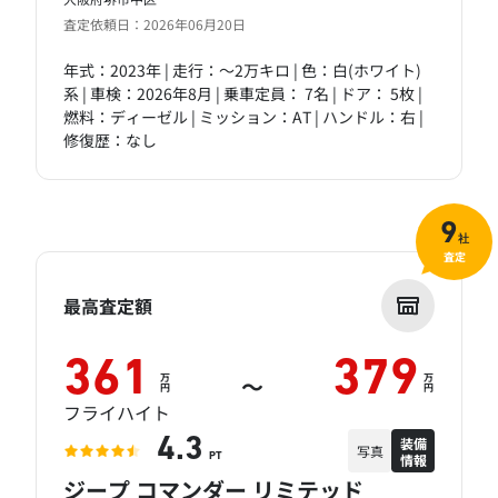
査定依頼日：2026年06月20日
年式：2023年 | 走行：～2万キロ | 色：白(ホワイト)
系 | 車検：2026年8月 | 乗車定員： 7名 | ドア： 5枚 |
燃料：ディーゼル | ミッション：AT | ハンドル：右 |
修復歴：なし
9
社
査定
最高査定額
361
379
万
万
～
円
円
フライハイト
装備
4.3
写真
情報
PT
ジープ コマンダー リミテッド