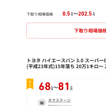
～
下取り相場価格
0.5
202.5
万
万
円
円
下取り相場価
トヨタ ハイエースバン 3.0 スーパーG
(平成23年式)15年落ち 20万1キロ～
1
68
81
～
位
万
万
円
円
ネクステージ
株式会社ネクステージ