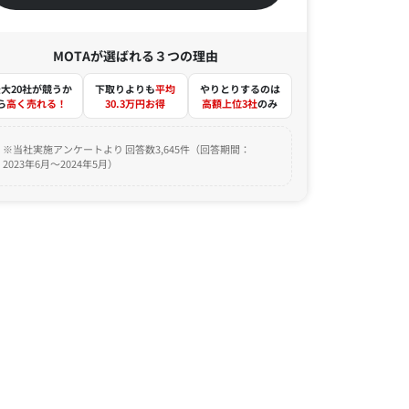
MOTAが選ばれる３つの理由
大20社が競うか
下取りよりも
平均
やりとりするのは
ら
高く売れる！
30.3万円お得
高額上位3社
のみ
※当社実施アンケートより 回答数3,645件（回答期間：
2023年6月～2024年5月）