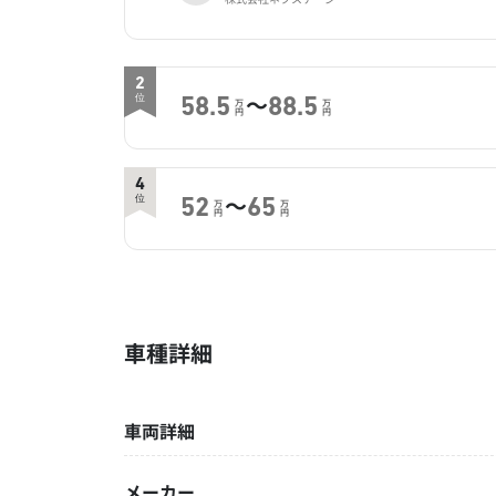
2
～
位
58.5
88.5
万
万
円
円
4
～
位
52
65
万
万
円
円
車種詳細
車両詳細
メーカー