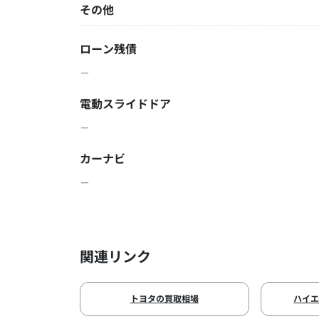
その他
ローン残債
－
電動スライドドア
－
カーナビ
－
関連リンク
トヨタの買取相場
ハイ