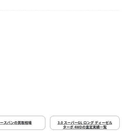
エースバンの買取相場
3.0 スーパーGL ロング ディーゼル
ターボ 4WDの査定実績一覧