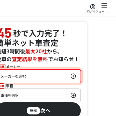
ログイン
メニュー
45
秒で入力完了！
簡単ネット車査定
最短3時間後
最大20社
から、
愛車の
査定結果を無料
でお知らせ！
メーカー
必須
メーカーを選択
車種
必須
車種を選択
次へ
無料