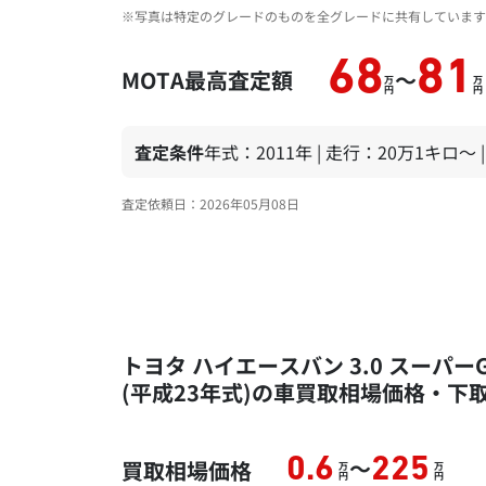
※写真は特定のグレードのものを全グレードに共有しています
68
81
MOTA最高査定額
～
万
万
円
円
査定条件
年式：2011年 | 走行：20万1キロ～
査定依頼日：2026年05月08日
トヨタ ハイエースバン 3.0 スーパーG
(平成23年式)の車買取相場価格・下
～
0.6
225
買取相場価格
万
万
円
円