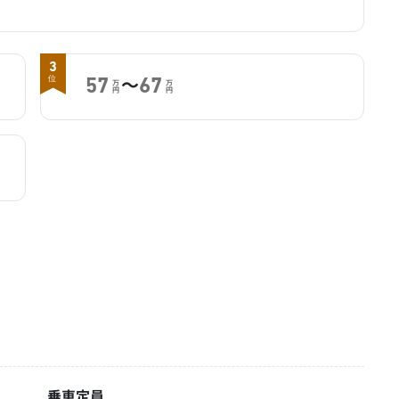
3
～
位
57
67
万
万
円
円
乗車定員