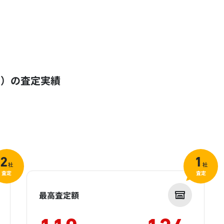
ち）の査定実績
2
1
社
社
査定
査定
最高査定額