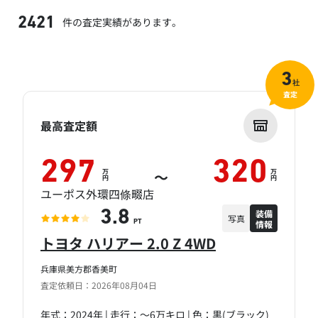
件の査定実績があります。
2421
3
社
査定
最高査定額
297
320
万
万
～
円
円
ユーポス外環四條畷店
装備
3.8
写真
情報
PT
トヨタ ハリアー 2.0 Z 4WD
兵庫県美方郡香美町
査定依頼日：2026年08月04日
年式：2024年 | 走行：～6万キロ | 色：黒(ブラック)