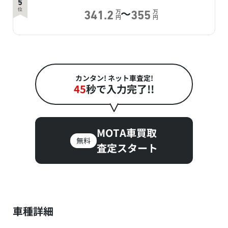
5
～
位
万
万
341.2
355
円
円
カンタン! ネット車査定!
45
秒で入力完了!!
MOTA車買取
無料
査定スタート
車種詳細