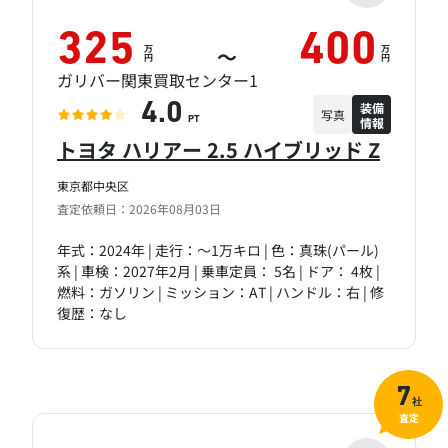
325
400
万
万
～
円
円
ガリバー関東買取センター1
装備
4.0
写真
情報
PT
トヨタ ハリアー 2.5 ハイブリッド Z
東京都中央区
査定依頼日：2026年08月03日
年式：2024年 | 走行：～1万キロ | 色：真珠(パール)
系 | 車検：2027年2月 | 乗車定員： 5名 | ドア： 4枚 |
燃料：ガソリン | ミッション：AT | ハンドル：右 | 修
復歴：なし
7
社
査定