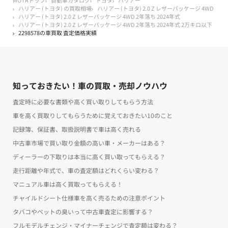
ハリアー (トヨタ) の買取相場
ハリアー (トヨタ) 2.0 Z レザーパッケージ 4WD
ハリアー (トヨタ) 2.0 Z レザーパッケージ 4WD 2年落ち 2024年式
ハリアー (トヨタ) 2.0 Z レザーパッケージ 4WD 2年落ち 2024年式 2万キロ以下
2298578の車買取 査定価格実績
知っておきたい！車の買取・売却ノウハウ
査定時に必要な書類や高く買い取りしてもらう方法
車を高く買取りしてもらうために覚えておきたい10のこと
記録簿、保証書、取扱説明書で車は高く売れる
中古車市場で買い取り金額の高い車・メーカーはある？
ディーラーの下取りは本当に高く買い取ってもらえる？
走行距離や年式で、車の査定額はどれくらい変わる？
マニュアル車は高く買取ってもらえる！
チャイルドシート仕様車を高く売るための注意ポイント
タバコやペットの臭いって中古車査定に影響する？
フルモデルチェンジ・マイナーチェンジで査定額は変わる？