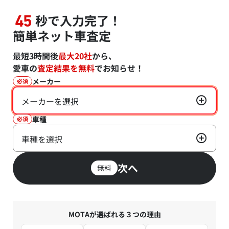
秒で入力完了！
45
簡単ネット車査定
最短3時間後
最大20社
から、
愛車の
査定結果を無料
でお知らせ！
メーカー
必須
メーカーを選択
車種
必須
車種を選択
次へ
無料
MOTAが選ばれる３つの理由