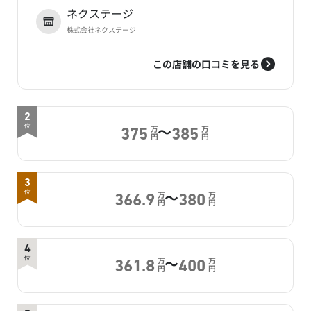
ネクステージ
株式会社ネクステージ
この店舗の口コミを見る
2
～
位
万
万
375
385
円
円
3
～
位
万
万
366.9
380
円
円
4
～
位
万
万
361.8
400
円
円