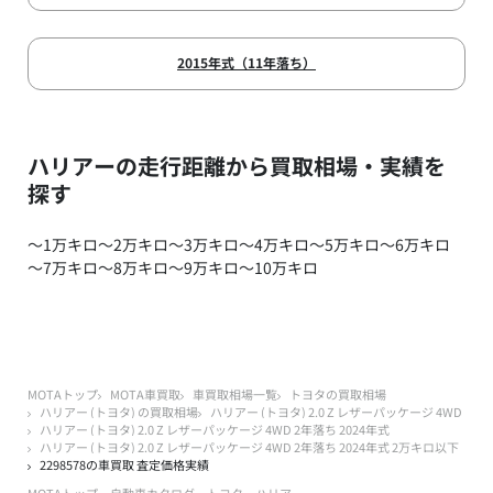
2015年式（11年落ち）
ハリアーの走行距離から買取相場・実績を
探す
～1万キロ
～2万キロ
～3万キロ
～4万キロ
～5万キロ
～6万キロ
～7万キロ
～8万キロ
～9万キロ
～10万キロ
MOTAトップ
MOTA車買取
車買取相場一覧
トヨタの買取相場
ハリアー (トヨタ) の買取相場
ハリアー (トヨタ) 2.0 Z レザーパッケージ 4WD
ハリアー (トヨタ) 2.0 Z レザーパッケージ 4WD 2年落ち 2024年式
ハリアー (トヨタ) 2.0 Z レザーパッケージ 4WD 2年落ち 2024年式 2万キロ以下
2298578の車買取 査定価格実績
MOTAトップ
自動車カタログ
トヨタ
ハリアー