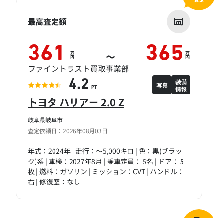
最高査定額
361
365
万
万
～
円
円
ファイントラスト買取事業部
装備
4.2
写真
情報
PT
トヨタ ハリアー 2.0 Z
岐阜県岐阜市
査定依頼日：2026年08月03日
年式：2024年 | 走行：～5,000キロ | 色：黒(ブラッ
ク)系 | 車検：2027年8月 | 乗車定員： 5名 | ドア： 5
枚 | 燃料：ガソリン | ミッション：CVT | ハンドル：
右 | 修復歴：なし