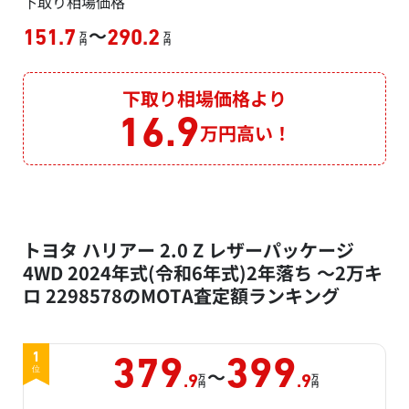
下取り相場価格
～
151.7
290.2
万
万
円
円
下取り相場価格より
16.9
万円高い！
トヨタ ハリアー 2.0 Z レザーパッケージ
4WD 2024年式(令和6年式)2年落ち ～2万キ
ロ 2298578のMOTA査定額ランキング
1
379
399
～
位
万
万
.9
.9
円
円