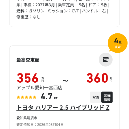
系 | 車検：2027年3月 | 乗車定員： 5名 | ドア： 5枚 |
燃料：ガソリン | ミッション：CVT | ハンドル：右 |
修復歴：なし
4
社
査定
最高査定額
356
360
万
万
～
円
円
アップル愛知一宮西店
装備
4.7
写真
情報
PT
トヨタ ハリアー 2.5 ハイブリッド Z
愛知県清須市
査定依頼日：2026年08月04日