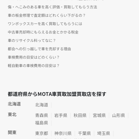
傷・へこみのある車を高く評価・買取してもらう方法
車の板金修理で査定額はどれくらい下がるの？
ワンボックスカーを高く買取してもらうには
中古車売却時にもらえるお金とかかる税金
車のリサイクル料ってなに？
都会への引っ越しで車を売却する理由
車検費用の目安はどのくらい？
軽自動車の車検費用の目安は？
都道府県からMOTA車買取加盟買取店を探す
北海道
北海道
東北
青森県
岩手県
秋田県
宮城県
山形県
福島県
関東
東京都
神奈川県
千葉県
埼玉県