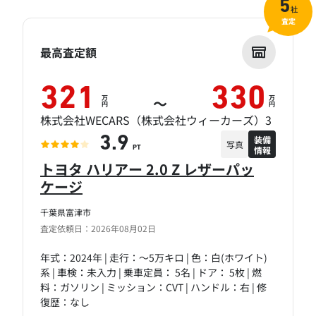
5
社
査定
最高査定額
321
330
万
万
～
円
円
株式会社WECARS（株式会社ウィーカーズ）3
装備
3.9
写真
情報
PT
トヨタ ハリアー 2.0 Z レザーパッ
ケージ
千葉県富津市
査定依頼日：2026年08月02日
年式：2024年 | 走行：～5万キロ | 色：白(ホワイト)
系 | 車検：未入力 | 乗車定員： 5名 | ドア： 5枚 | 燃
料：ガソリン | ミッション：CVT | ハンドル：右 | 修
復歴：なし