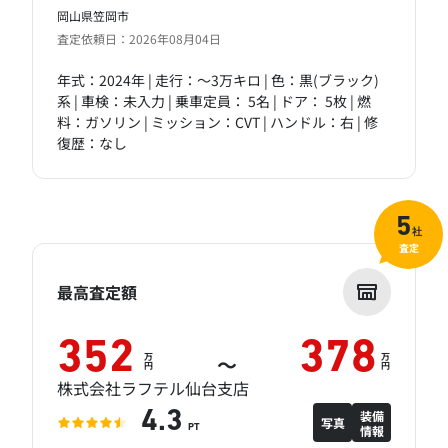
岡山県笠岡市
査定依頼日：2026年08月04日
年式：2024年 | 走行：～3万キロ | 色：黒(ブラック)
系 | 車検：未入力 | 乗車定員： 5名 | ドア： 5枚 | 燃
料：ガソリン | ミッション：CVT | ハンドル：右 | 修
復歴：なし
5
社
査定
最高査定額
352
378
万
万
～
円
円
株式会社ラフテル仙台支店
装備
4.3
写真
情報
PT