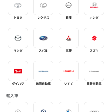
トヨタ
レクサス
日産
ホンダ
マツダ
スバル
三菱
スズキ
ダイハツ
光岡自動車
いすゞ
日野自動車
輸入車