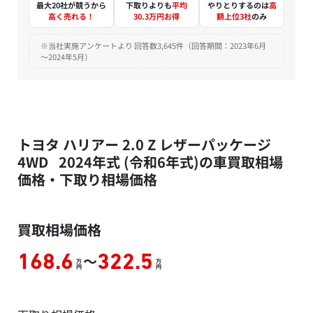
最大20社が競うから
下取りよりも
平均
やりとりするのは
高
高く売れる！
30.3万円お得
額上位3社
のみ
※当社実施アンケートより 回答数3,645件（回答期間：2023年6月
～2024年5月）
トヨタ ハリアー 2.0 Z レザーパッケージ
4WD 2024年式 (令和6年式)の車買取相場
価格・下取り相場価格
買取相場価格
～
168.6
322.5
万
万
円
円