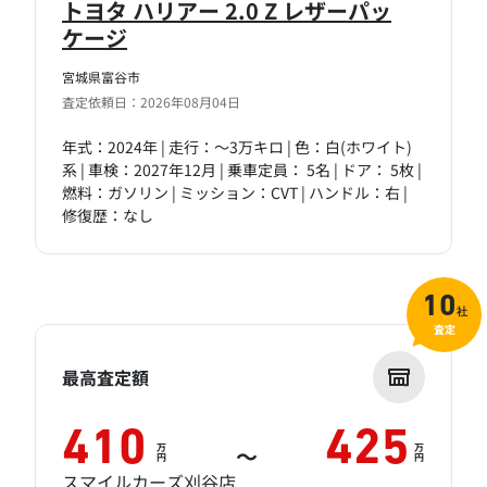
トヨタ ハリアー 2.0 Z レザーパッ
ケージ
宮城県富谷市
査定依頼日：2026年08月04日
年式：2024年 | 走行：～3万キロ | 色：白(ホワイト)
系 | 車検：2027年12月 | 乗車定員： 5名 | ドア： 5枚 |
燃料：ガソリン | ミッション：CVT | ハンドル：右 |
修復歴：なし
10
社
査定
最高査定額
410
425
万
万
～
円
円
スマイルカーズ刈谷店