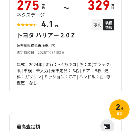
275
329
万
万
～
円
円
ネクステージ
装備
4.1
写真
情報
PT
トヨタ ハリアー 2.0 Z
神奈川県横浜市神奈川区
査定依頼日：2026年08月03日
年式：2024年 | 走行：～1万キロ | 色：黒(ブラック)
系 | 車検：未入力 | 乗車定員： 5名 | ドア： 5枚 | 燃
料：ガソリン | ミッション：CVT | ハンドル：右 | 修
復歴：なし
2
社
査定
最高査定額