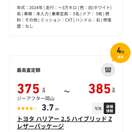
年式：2024年 | 走行：～3万キロ | 色：白(ホワイト)
系 | 車検：未入力 | 乗車定員： 5名 | ドア： 5枚 | 燃
料：その他 | ミッション：CVT | ハンドル：右 | 修復
歴：なし
4
社
査定
最高査定額
375
385
万
万
～
円
円
ジーアフター岡山
装備
3.7
写真
情報
PT
トヨタ ハリアー 2.5 ハイブリッド Z
レザーパッケージ