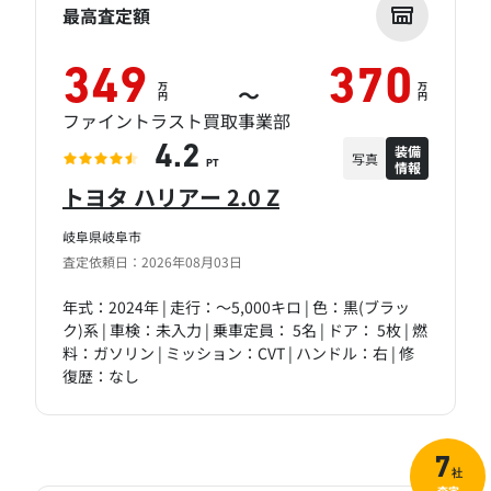
最高査定額
349
370
万
万
～
円
円
ファイントラスト買取事業部
装備
4.2
写真
情報
PT
トヨタ ハリアー 2.0 Z
岐阜県岐阜市
査定依頼日：2026年08月03日
年式：2024年 | 走行：～5,000キロ | 色：黒(ブラッ
ク)系 | 車検：未入力 | 乗車定員： 5名 | ドア： 5枚 | 燃
料：ガソリン | ミッション：CVT | ハンドル：右 | 修
復歴：なし
7
社
査定