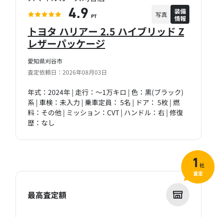
装備
4.9
写真
情報
PT
トヨタ ハリアー 2.5 ハイブリッド Z
レザーパッケージ
愛知県刈谷市
査定依頼日：2026年08月03日
年式：2024年 | 走行：～1万キロ | 色：黒(ブラック)
系 | 車検：未入力 | 乗車定員： 5名 | ドア： 5枚 | 燃
料：その他 | ミッション：CVT | ハンドル：右 | 修復
歴：なし
1
社
査定
最高査定額