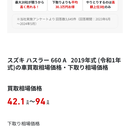
最大20社が競うから
下取りよりも
平均
やりとりするのは
高
高く売れる！
30.3万円お得
額上位3社
のみ
※当社実施アンケートより 回答数3,645件（回答期間：2023年6月
～2024年5月）
スズキ ハスラー 660 A 2019年式 (令和1年
式)の車買取相場価格・下取り相場価格
買取相場価格
～
42.1
94
万
万
円
円
下取り相場価格