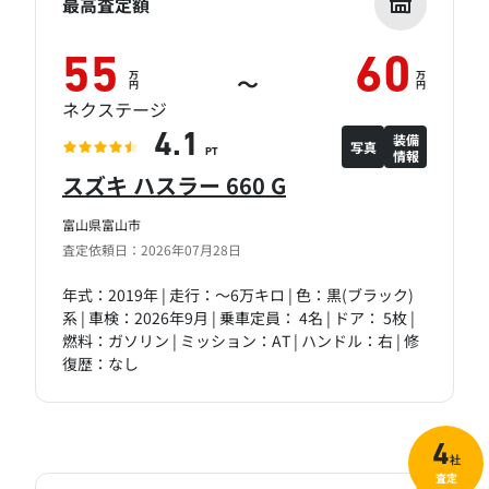
最高査定額
55
60
万
万
～
円
円
ネクステージ
装備
4.1
写真
情報
PT
スズキ ハスラー 660 G
富山県富山市
査定依頼日：2026年07月28日
年式：2019年 | 走行：～6万キロ | 色：黒(ブラック)
系 | 車検：2026年9月 | 乗車定員： 4名 | ドア： 5枚 |
燃料：ガソリン | ミッション：AT | ハンドル：右 | 修
復歴：なし
4
社
査定