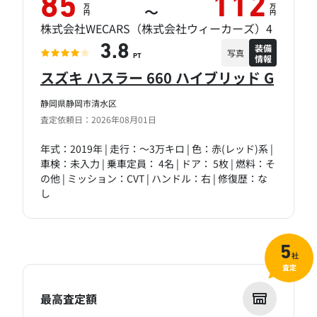
85
112
万
万
～
円
円
株式会社WECARS（株式会社ウィーカーズ）4
装備
3.8
写真
情報
PT
スズキ ハスラー 660 ハイブリッド G
静岡県静岡市清水区
査定依頼日：2026年08月01日
年式：2019年 | 走行：～3万キロ | 色：赤(レッド)系 |
車検：未入力 | 乗車定員： 4名 | ドア： 5枚 | 燃料：そ
の他 | ミッション：CVT | ハンドル：右 | 修復歴：な
し
5
社
査定
最高査定額