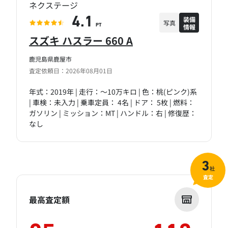
ネクステージ
装備
4.1
写真
情報
PT
スズキ ハスラー 660 A
鹿児島県鹿屋市
査定依頼日：2026年08月01日
年式：2019年 | 走行：～10万キロ | 色：桃(ピンク)系
| 車検：未入力 | 乗車定員： 4名 | ドア： 5枚 | 燃料：
ガソリン | ミッション：MT | ハンドル：右 | 修復歴：
なし
3
社
査定
最高査定額