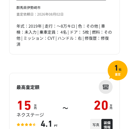
群馬県伊勢崎市
査定依頼日：2026年08月02日
年式：2019年 | 走行：～8万キロ | 色：その他 | 車
検：未入力 | 乗車定員： 4名 | ドア： 5枚 | 燃料：その
他 | ミッション：CVT | ハンドル：右 | 修復歴：修復
済
1
社
査定
最高査定額
15
20
万
万
～
円
円
ネクステージ
装備
4.1
写真
情報
PT