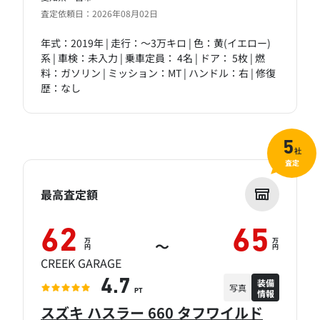
査定依頼日：2026年08月02日
年式：2019年 | 走行：～3万キロ | 色：黄(イエロー)
系 | 車検：未入力 | 乗車定員： 4名 | ドア： 5枚 | 燃
料：ガソリン | ミッション：MT | ハンドル：右 | 修復
歴：なし
5
社
査定
最高査定額
62
65
万
万
～
円
円
CREEK GARAGE
装備
4.7
写真
情報
PT
スズキ ハスラー 660 タフワイルド