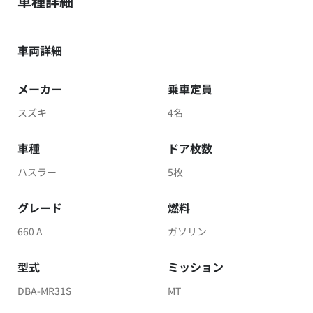
車種詳細
車両詳細
メーカー
乗車定員
スズキ
4名
車種
ドア枚数
ハスラー
5枚
グレード
燃料
660 A
ガソリン
型式
ミッション
DBA-MR31S
MT