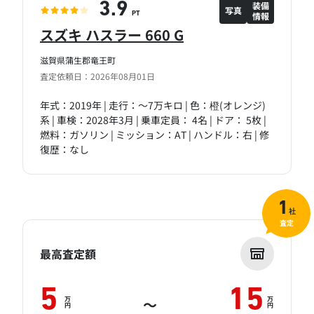
装備
3.9
写真
情報
PT
スズキ ハスラー 660 G
滋賀県蒲生郡竜王町
査定依頼日：2026年08月01日
年式：2019年 | 走行：～7万キロ | 色：橙(オレンジ)
系 | 車検：2028年3月 | 乗車定員： 4名 | ドア： 5枚 |
燃料：ガソリン | ミッション：AT | ハンドル：右 | 修
復歴：なし
1
社
査定
最高査定額
5
15
万
万
～
円
円