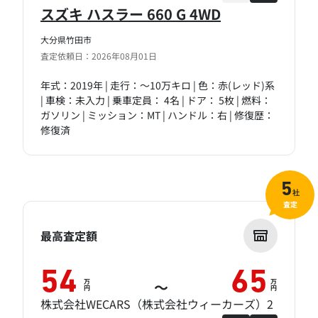
スズキ ハスラー 660 G 4WD
大分県竹田市
査定依頼日：2026年08月01日
年式：2019年 | 走行：～10万キロ | 色：赤(レッド)系
| 車検：未入力 | 乗車定員： 4名 | ドア： 5枚 | 燃料：
ガソリン | ミッション：MT | ハンドル：右 | 修復歴：
修復済
5
社
査定
最高査定額
54
65
万
万
～
円
円
株式会社WECARS（株式会社ウィーカーズ）2