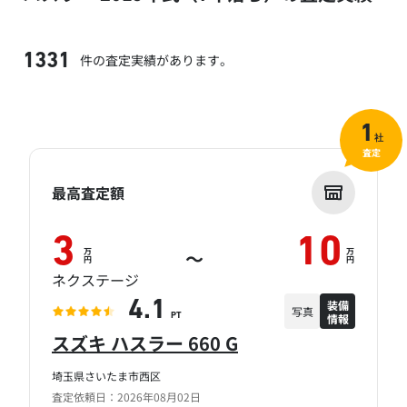
件の査定実績があります。
1331
1
社
査定
最高査定額
3
10
万
万
～
円
円
ネクステージ
装備
4.1
写真
情報
PT
スズキ ハスラー 660 G
埼玉県さいたま市西区
査定依頼日：2026年08月02日