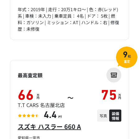
年式：2019年 | 走行：20万1キロ～ | 色：赤(レッド)
系 | 車検：未入力 | 乗車定員： 4名 | ドア： 5枚 | 燃
料：ガソリン | ミッション：AT | ハンドル：右 | 修復
歴：未修復
9
社
査定
最高査定額
66
75
万
万
～
円
円
T.T CARS 名古屋北店
装備
4.4
写真
情報
PT
スズキ ハスラー 660 A
愛知県一宮市