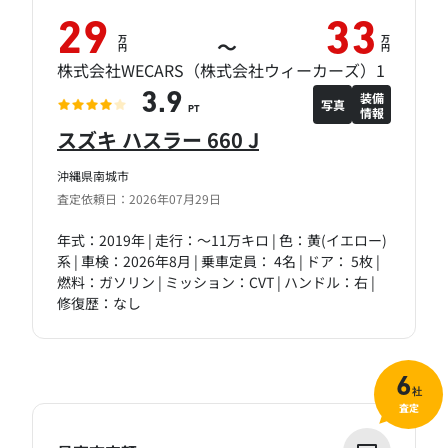
29
33
万
万
～
円
円
株式会社WECARS（株式会社ウィーカーズ）1
装備
3.9
写真
情報
PT
スズキ ハスラー 660 J
沖縄県南城市
査定依頼日：2026年07月29日
年式：2019年 | 走行：～11万キロ | 色：黄(イエロー)
系 | 車検：2026年8月 | 乗車定員： 4名 | ドア： 5枚 |
燃料：ガソリン | ミッション：CVT | ハンドル：右 |
修復歴：なし
6
社
査定