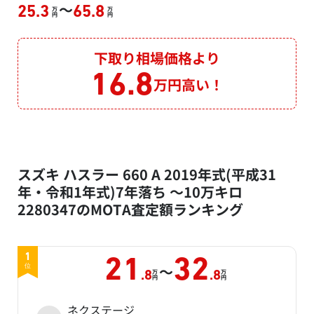
～
25.3
65.8
万
万
円
円
下取り相場価格より
16.8
万円高い！
スズキ ハスラー 660 A 2019年式(平成31
年・令和1年式)7年落ち ～10万キロ
2280347のMOTA査定額ランキング
1
21
32
～
位
万
万
.8
.8
円
円
ネクステージ