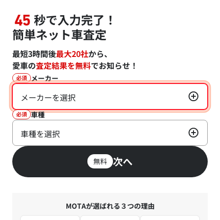
秒で入力完了！
45
簡単ネット車査定
最短3時間後
最大20社
から、
愛車の
査定結果を無料
でお知らせ！
メーカー
必須
メーカーを選択
車種
必須
車種を選択
次へ
無料
MOTAが選ばれる３つの理由