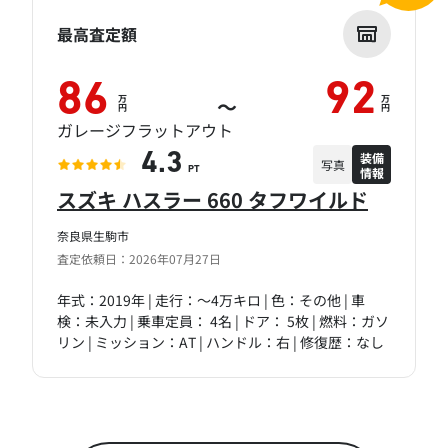
最高査定額
86
92
万
万
～
円
円
ガレージフラットアウト
装備
4.3
写真
情報
PT
スズキ ハスラー 660 タフワイルド
奈良県生駒市
査定依頼日：2026年07月27日
年式：2019年 | 走行：～4万キロ | 色：その他 | 車
検：未入力 | 乗車定員： 4名 | ドア： 5枚 | 燃料：ガソ
リン | ミッション：AT | ハンドル：右 | 修復歴：なし