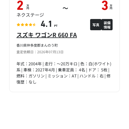
2
3
万
万
～
円
円
ネクステージ
装備
4.1
写真
情報
PT
スズキ ワゴンR 660 FA
香川県仲多度郡まんのう町
査定依頼日：2026年07月13日
年式：2004年 | 走行：～20万キロ | 色：白(ホワイト)
系 | 車検：2027年4月 | 乗車定員： 4名 | ドア： 5枚 |
燃料：ガソリン | ミッション：AT | ハンドル：右 | 修
復歴：なし