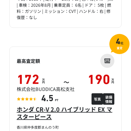
| 車検：2026年8月 | 乗車定員： 6名 | ドア： 5枚 | 燃
料：ガソリン | ミッション：CVT | ハンドル：右 | 修
復歴：なし
4
社
査定
最高査定額
172
190
万
万
～
円
円
株式会社BUDDICA高松支社
装備
4.5
写真
情報
PT
ホンダ CR-V 2.0 ハイブリッド EX マ
スターピース
香川県仲多度郡まんのう町