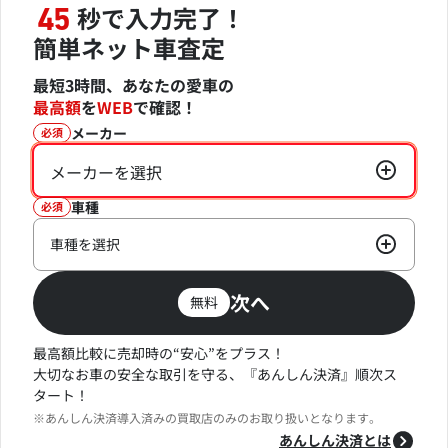
秒で入力完了！
45
簡単ネット車査定
最短3時間、あなたの愛車の
最高額
を
WEB
で確認！
メーカー
必須
メーカーを選択
車種
必須
車種を選択
次へ
無料
最高額比較に売却時の“安心”をプラス！
大切なお車の安全な取引を守る、『あんしん決済』順次ス
タート！
※あんしん決済導入済みの買取店のみのお取り扱いとなります。
あんしん決済とは