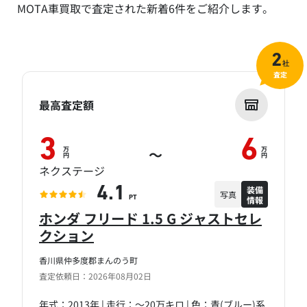
MOTA車買取で査定された新着6件をご紹介します。
2
社
査定
最高査定額
3
6
万
万
～
円
円
ネクステージ
装備
4.1
写真
情報
PT
ホンダ フリード 1.5 G ジャストセレ
クション
香川県仲多度郡まんのう町
査定依頼日：2026年08月02日
年式：2013年 | 走行：～20万キロ | 色：青(ブルー)系