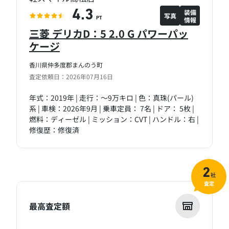
装備
4.3
写真
情報
PT
三菱 デリカD：5 2.0 G パワーパッ
ケージ
香川県仲多度郡まんのう町
査定依頼日：2026年07月16日
年式：2019年 | 走行：～9万キロ | 色：真珠(パール)
系 | 車検：2026年9月 | 乗車定員： 7名 | ドア： 5枚 |
燃料：ディーゼル | ミッション：CVT | ハンドル：右 |
修復歴：修復済
2
社
査定
最高査定額