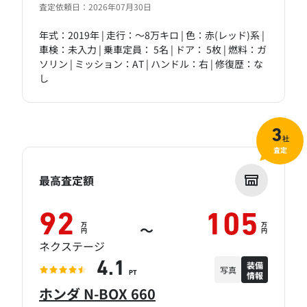
査定依頼日：2026年07月30日
年式：2019年 | 走行：～8万キロ | 色：赤(レッド)系 |
車検：未入力 | 乗車定員： 5名 | ドア： 5枚 | 燃料：ガ
ソリン | ミッション：AT | ハンドル：右 | 修復歴：な
し
3
社
査定
最高査定額
92
105
万
万
～
円
円
ネクステージ
装備
4.1
写真
情報
PT
ホンダ N-BOX 660