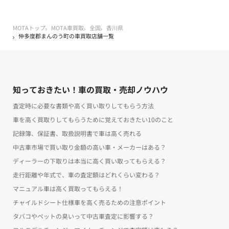
MOTAトップ
MOTA車買取
全国
香川県
仲多度郡まんのう町の車買取店舗一覧
知っておきたい！車の買取・売却ノウハウ
査定時に必要な書類や高く買い取りしてもらう方法
車を高く買取りしてもらうために覚えておきたい10のこと
記録簿、保証書、取扱説明書で車は高く売れる
中古車市場で買い取り金額の高い車・メーカーはある？
ディーラーの下取りは本当に高く買い取ってもらえる？
走行距離や年式で、車の査定額はどれくらい変わる？
マニュアル車は高く買取ってもらえる！
チャイルドシート仕様車を高く売るための注意ポイント
タバコやペットの臭いって中古車査定に影響する？