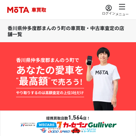
ログイン
メニュー
香川県仲多度郡まんのう町の車買取・中古車査定の店
舗一覧
香川県仲多度郡まんのう町で
あなたの愛車を
最高額
“
”
で売ろう!
やり取りするのは高額査定の上位3社だけ
1,564
提携買取店数
店！