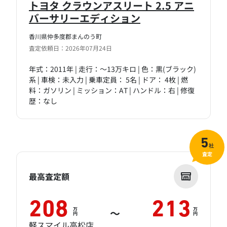
トヨタ クラウンアスリート 2.5 アニ
バーサリーエディション
香川県仲多度郡まんのう町
査定依頼日：2026年07月24日
年式：2011年 | 走行：～13万キロ | 色：黒(ブラック)
系 | 車検：未入力 | 乗車定員： 5名 | ドア： 4枚 | 燃
料：ガソリン | ミッション：AT | ハンドル：右 | 修復
歴：なし
5
社
査定
最高査定額
208
213
万
万
～
円
円
軽スマイル高松店