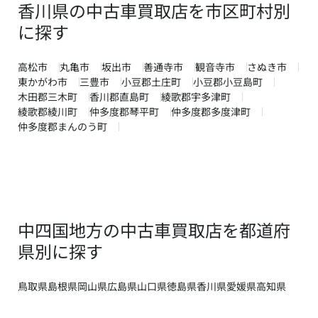
香川県の中古車買取店を市区町村別
に探す
高松市
丸亀市
坂出市
善通寺市
観音寺市
さぬき市
東かがわ市
三豊市
小豆郡土庄町
小豆郡小豆島町
木田郡三木町
香川郡直島町
綾歌郡宇多津町
綾歌郡綾川町
仲多度郡琴平町
仲多度郡多度津町
仲多度郡まんのう町
中四国地方の中古車買取店を都道府
県別に探す
鳥取県
島根県
岡山県
広島県
山口県
徳島県
香川県
愛媛県
高知県