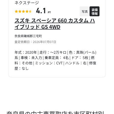
ネクステージ
装備
4.1
写真
情報
PT
スズキ スペーシア 660 カスタム ハ
イブリッド GS 4WD
奈良県磯城郡三宅町
査定依頼日：2026年07月07日
年式：2020年 | 走行：～2万キロ | 色：真珠(パール)
系 | 車検：未入力 | 乗車定員： 4名 | ドア： 5枚 | 燃
料：その他 | ミッション：CVT | ハンドル：右 | 修復
歴：なし
奈良県の中古車買取店を市区町村別