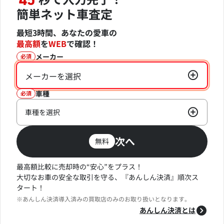
45
簡単ネット車査定
最短3時間、あなたの愛車の
最高額
を
WEB
で確認！
メーカー
必須
メーカーを選択
車種
必須
車種を選択
次へ
無料
最高額比較に売却時の“安心”をプラス！
大切なお車の安全な取引を守る、『あんしん決済』順次ス
タート！
※あんしん決済導入済みの買取店のみのお取り扱いとなります。
あんしん決済とは