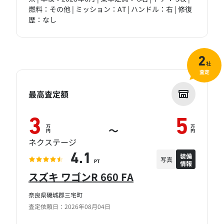
燃料：その他 | ミッション：AT | ハンドル：右 | 修復
歴：なし
2
社
査定
最高査定額
3
5
万
万
～
円
円
ネクステージ
装備
4.1
写真
情報
PT
スズキ ワゴンR 660 FA
奈良県磯城郡三宅町
査定依頼日：2026年08月04日