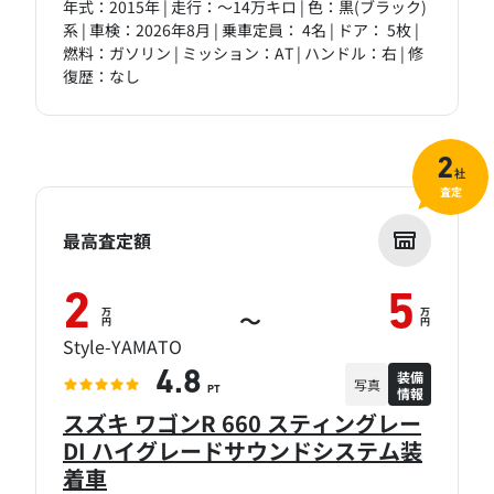
年式：2015年 | 走行：～14万キロ | 色：黒(ブラック)
系 | 車検：2026年8月 | 乗車定員： 4名 | ドア： 5枚 |
燃料：ガソリン | ミッション：AT | ハンドル：右 | 修
復歴：なし
2
社
査定
最高査定額
2
5
万
万
～
円
円
Style-YAMATO
装備
4.8
写真
情報
PT
スズキ ワゴンR 660 スティングレー
DI ハイグレードサウンドシステム装
着車