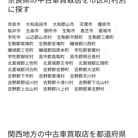
に探す
奈良市
大和高田市
大和郡山市
天理市
橿原市
桜井市
五條市
御所市
生駒市
香芝市
葛城市
宇陀市
山辺郡山添村
生駒郡平群町
生駒郡三郷町
生駒郡斑鳩町
生駒郡安堵町
磯城郡川西町
磯城郡三宅町
磯城郡田原本町
宇陀郡曽爾村
宇陀郡御杖村
高市郡高取町
高市郡明日香村
北葛城郡上牧町
北葛城郡王寺町
北葛城郡広陵町
北葛城郡河合町
吉野郡吉野町
吉野郡大淀町
吉野郡下市町
吉野郡黒滝村
吉野郡天川村
吉野郡野迫川村
吉野郡十津川村
吉野郡下北山村
吉野郡上北山村
吉野郡川上村
吉野郡東吉野村
関西地方の中古車買取店を都道府県