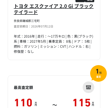
トヨタ エスクァイア 2.0 Gi ブラック
テイラード
奈良県磯城郡三宅町
査定依頼日：2026年07月12日
年式：2016年 | 走行：～17万キロ | 色：黒(ブラック)
系 | 車検：2027年5月 | 乗車定員： 8名 | ドア： 5枚 |
燃料：ガソリン | ミッション：CVT | ハンドル：右 |
修復歴：なし
1
社
査定
最高査定額
110
115
万
万
～
円
円