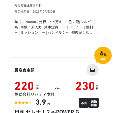
奈良県磯城郡三宅町
査定依頼日：2026年07月30日
年式：2008年 | 走行：～9万キロ | 色：銀(シルバー)
系 | 車検：未入力 | 乗車定員： － | ドア： － | 燃料：
－ | ミッション：－ | ハンドル：－ | 修復歴：なし
6
社
査定
最高査定額
220
230
万
万
～
円
円
株式会社リバティ本社
装備
3.9
写真
情報
PT
日産 セレナ 1.2 e-POWER G