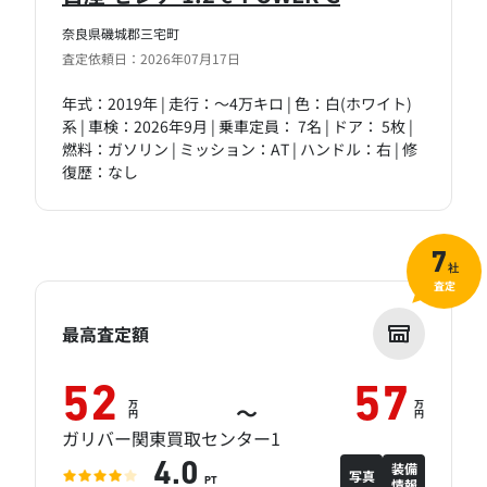
奈良県磯城郡三宅町
査定依頼日：2026年07月17日
年式：2019年 | 走行：～4万キロ | 色：白(ホワイト)
系 | 車検：2026年9月 | 乗車定員： 7名 | ドア： 5枚 |
燃料：ガソリン | ミッション：AT | ハンドル：右 | 修
復歴：なし
7
社
査定
最高査定額
52
57
万
万
～
円
円
ガリバー関東買取センター1
装備
4.0
写真
情報
PT