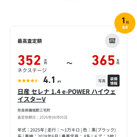
1
社
査定
最高査定額
352
365
万
万
～
円
円
ネクステージ
装備
4.1
写真
情報
PT
日産 セレナ 1.4 e-POWER ハイウェ
イスターV
奈良県磯城郡三宅町
査定依頼日：2026年08月05日
年式：2025年 | 走行：～1万キロ | 色：黒(ブラック)
系 | 車検：2028年6月 | 乗車定員： 8名 | ドア： 5枚 |