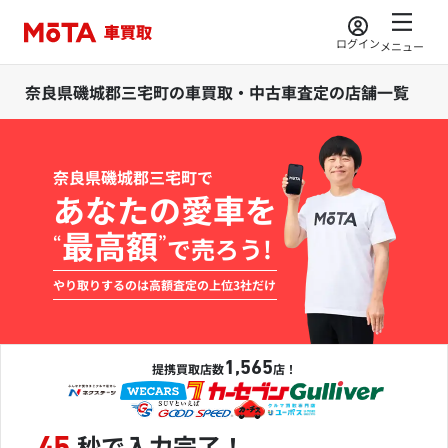
ログイン
メニュー
奈良県磯城郡三宅町の車買取・中古車査定の店舗一覧
奈良県磯城郡三宅町で
あなたの愛車を
最高額
“
”
で売ろう!
やり取りするのは高額査定の上位3社だけ
1,565
提携買取店数
店！
秒で入力完了！