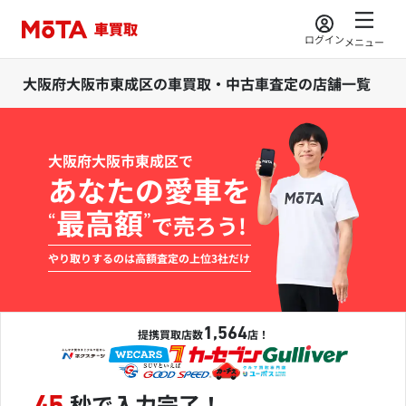
ログイン
メニュー
大阪府大阪市東成区の車買取・中古車査定の店舗一覧
大阪府大阪市東成区で
あなたの愛車を
最高額
“
”
で売ろう!
やり取りするのは高額査定の上位3社だけ
1,564
提携買取店数
店！
秒で入力完了！