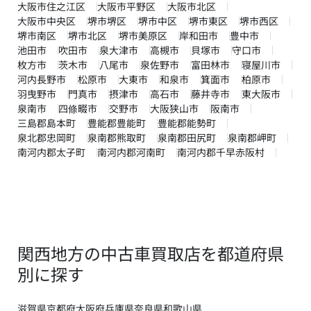
大阪市住之江区
大阪市平野区
大阪市北区
大阪市中央区
堺市堺区
堺市中区
堺市東区
堺市西区
堺市南区
堺市北区
堺市美原区
岸和田市
豊中市
池田市
吹田市
泉大津市
高槻市
貝塚市
守口市
枚方市
茨木市
八尾市
泉佐野市
富田林市
寝屋川市
河内長野市
松原市
大東市
和泉市
箕面市
柏原市
羽曳野市
門真市
摂津市
高石市
藤井寺市
東大阪市
泉南市
四條畷市
交野市
大阪狭山市
阪南市
三島郡島本町
豊能郡豊能町
豊能郡能勢町
泉北郡忠岡町
泉南郡熊取町
泉南郡田尻町
泉南郡岬町
南河内郡太子町
南河内郡河南町
南河内郡千早赤阪村
関西地方の中古車買取店を都道府県
別に探す
滋賀県
京都府
大阪府
兵庫県
奈良県
和歌山県