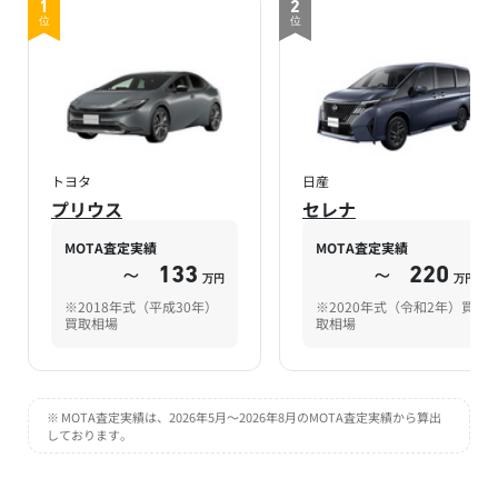
1
2
位
位
トヨタ
日産
プリウス
セレナ
MOTA査定実績
MOTA査定実績
～
133
～
220
万円
万円
※2018年式（平成30年）
※2020年式（令和2年）買
買取相場
取相場
※ MOTA査定実績は、2026年5月～2026年8月のMOTA査定実績から算出
しております。