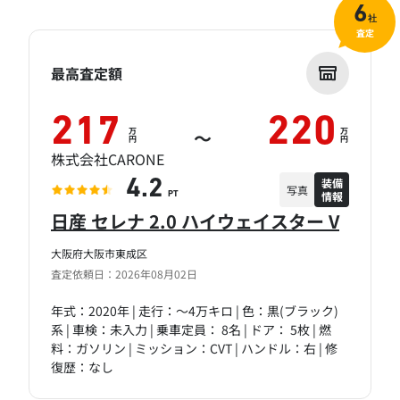
6
社
査定
最高査定額
217
220
万
万
～
円
円
株式会社CARONE
装備
4.2
写真
情報
PT
日産 セレナ 2.0 ハイウェイスター V
大阪府大阪市東成区
査定依頼日：2026年08月02日
年式：2020年 | 走行：～4万キロ | 色：黒(ブラック)
系 | 車検：未入力 | 乗車定員： 8名 | ドア： 5枚 | 燃
料：ガソリン | ミッション：CVT | ハンドル：右 | 修
復歴：なし