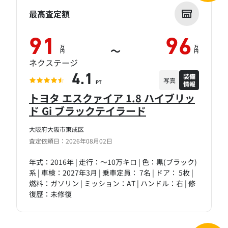
最高査定額
91
96
万
万
～
円
円
ネクステージ
装備
4.1
写真
情報
PT
トヨタ エスクァイア 1.8 ハイブリッ
ド Gi ブラックテイラード
大阪府大阪市東成区
査定依頼日：2026年08月02日
年式：2016年 | 走行：～10万キロ | 色：黒(ブラック)
系 | 車検：2027年3月 | 乗車定員： 7名 | ドア： 5枚 |
燃料：ガソリン | ミッション：AT | ハンドル：右 | 修
復歴：未修復