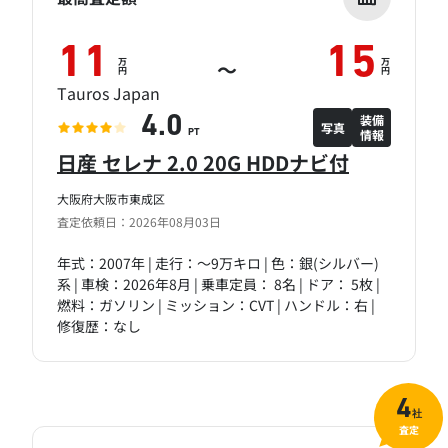
11
15
万
万
～
円
円
Tauros Japan
装備
4.0
写真
情報
PT
日産 セレナ 2.0 20G HDDナビ付
大阪府大阪市東成区
査定依頼日：2026年08月03日
年式：2007年 | 走行：～9万キロ | 色：銀(シルバー)
系 | 車検：2026年8月 | 乗車定員： 8名 | ドア： 5枚 |
燃料：ガソリン | ミッション：CVT | ハンドル：右 |
修復歴：なし
4
社
査定