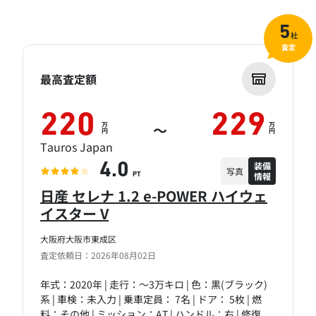
5
社
査定
最高査定額
220
229
万
万
～
円
円
Tauros Japan
装備
4.0
写真
情報
PT
日産 セレナ 1.2 e-POWER ハイウェ
イスター V
大阪府大阪市東成区
査定依頼日：2026年08月02日
年式：2020年 | 走行：～3万キロ | 色：黒(ブラック)
系 | 車検：未入力 | 乗車定員： 7名 | ドア： 5枚 | 燃
料：その他 | ミッション：AT | ハンドル：右 | 修復