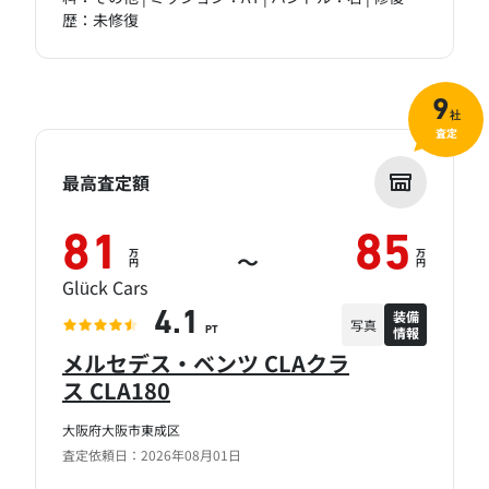
歴：未修復
9
社
査定
最高査定額
81
85
万
万
～
円
円
Glück Cars
装備
4.1
写真
情報
PT
メルセデス・ベンツ CLAクラ
ス CLA180
大阪府大阪市東成区
査定依頼日：2026年08月01日