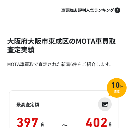
車買取店 評判人気ランキング
大阪府大阪市東成区のMOTA車買取
査定実績
MOTA車買取で査定された新着6件をご紹介します。
10
社
査定
最高査定額
397
402
万
万
～
円
円