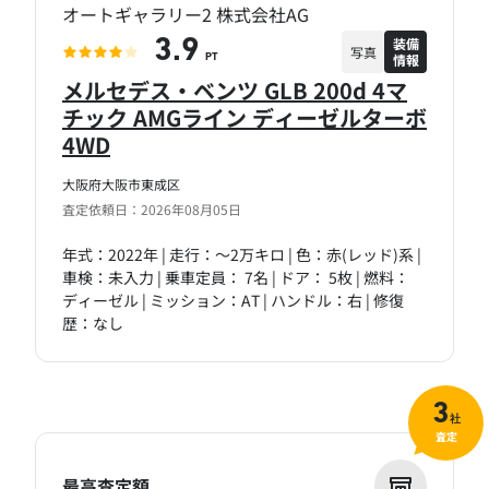
オートギャラリー2 株式会社AG
装備
3.9
写真
情報
PT
メルセデス・ベンツ GLB 200d 4マ
チック AMGライン ディーゼルターボ
4WD
大阪府大阪市東成区
査定依頼日：2026年08月05日
年式：2022年 | 走行：～2万キロ | 色：赤(レッド)系 |
車検：未入力 | 乗車定員： 7名 | ドア： 5枚 | 燃料：
ディーゼル | ミッション：AT | ハンドル：右 | 修復
歴：なし
3
社
査定
最高査定額