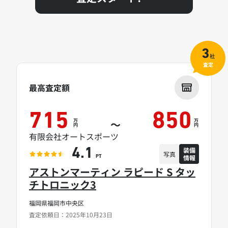
3
社
査定
最高査定額
715
850
万
万
～
円
円
有限会社オートスポーツ
装備
4.1
写真
情報
PT
アストンマーティン ラピード S タッ
チトロニック3
福岡県福岡市中央区
査定依頼日：2025年10月23日