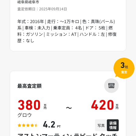
岐阜県岐阜市
査定依頼日：2025年09月14日
年式：2016年 | 走行：～1万キロ | 色：真珠(パール)
系 | 車検：未入力 | 乗車定員： 4名 | ドア： 5枚 | 燃
料：ガソリン | ミッション：AT | ハンドル：左 | 修復
歴：なし
3
社
査定
最高査定額
380
420
万
万
～
円
円
グロウ
装備
4.2
写真
情報
PT
アストンマーティン ラピード タッチ