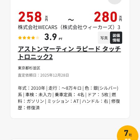
258
280
万
万
～
円
円
株式会社WECARS（株式会社ウィーカーズ）3
装備
3.9
写真
情報
PT
アストンマーティン ラピード タッチ
トロニック2
東京都杉並区
査定依頼日：2025年12月28日
年式：2010年 | 走行：～8万キロ | 色：銀(シルバー)
系 | 車検：未入力 | 乗車定員： 4名 | ドア： 5枚 | 燃
料：ガソリン | ミッション：AT | ハンドル：右 | 修復
歴：修復済
7
社
査定