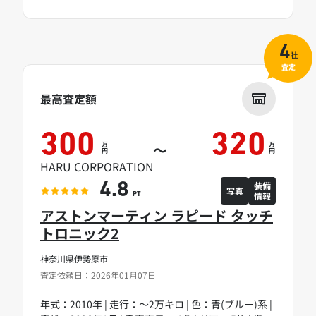
4
社
査定
最高査定額
300
320
万
万
～
円
円
HARU CORPORATION
装備
4.8
写真
情報
PT
アストンマーティン ラピード タッチ
トロニック2
神奈川県伊勢原市
査定依頼日：2026年01月07日
年式：2010年 | 走行：～2万キロ | 色：青(ブルー)系 |