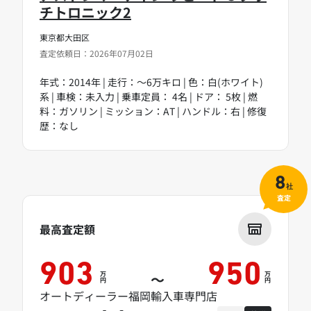
チトロニック2
東京都大田区
査定依頼日：2026年07月02日
年式：2014年 | 走行：～6万キロ | 色：白(ホワイト)
系 | 車検：未入力 | 乗車定員： 4名 | ドア： 5枚 | 燃
料：ガソリン | ミッション：AT | ハンドル：右 | 修復
歴：なし
8
社
査定
最高査定額
903
950
万
万
～
円
円
オートディーラー福岡輸入車専門店