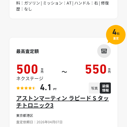
料：ガソリン | ミッション：AT | ハンドル：右 | 修復
歴：なし
4
社
査定
最高査定額
500
550
万
万
～
円
円
ネクステージ
装備
4.1
写真
情報
PT
アストンマーティン ラピード S タッ
チトロニック3
東京都港区
査定依頼日：2026年04月07日