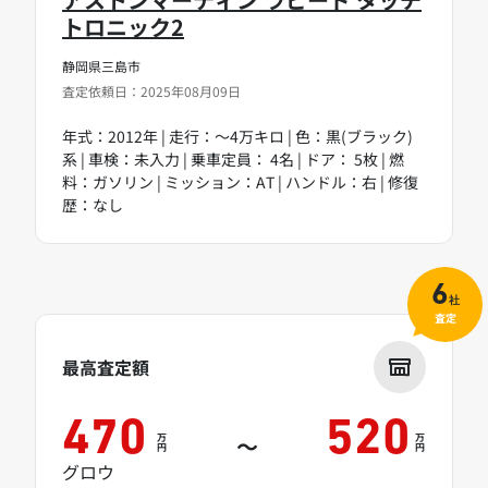
トロニック2
静岡県三島市
査定依頼日：2025年08月09日
年式：2012年 | 走行：～4万キロ | 色：黒(ブラック)
系 | 車検：未入力 | 乗車定員： 4名 | ドア： 5枚 | 燃
料：ガソリン | ミッション：AT | ハンドル：右 | 修復
歴：なし
6
社
査定
最高査定額
470
520
万
万
～
円
円
グロウ