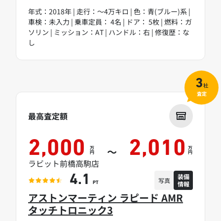
年式：2018年 | 走行：～4万キロ | 色：青(ブルー)系 |
車検：未入力 | 乗車定員： 4名 | ドア： 5枚 | 燃料：ガ
ソリン | ミッション：AT | ハンドル：右 | 修復歴：な
し
3
社
査定
最高査定額
2,000
2,010
万
万
～
円
円
ラビット前橋高駒店
装備
4.1
写真
情報
PT
アストンマーティン ラピード AMR
タッチトロニック3