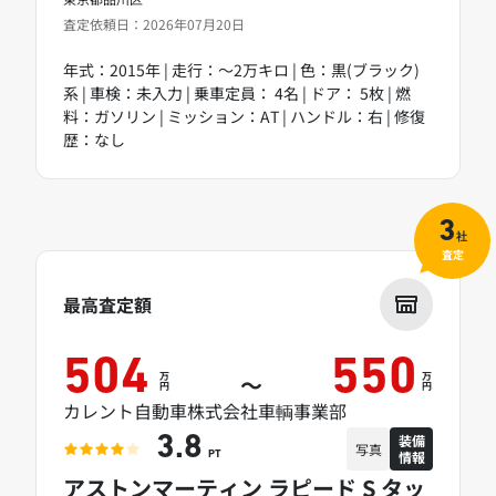
査定依頼日：2026年07月20日
年式：2015年 | 走行：～2万キロ | 色：黒(ブラック)
系 | 車検：未入力 | 乗車定員： 4名 | ドア： 5枚 | 燃
料：ガソリン | ミッション：AT | ハンドル：右 | 修復
歴：なし
3
社
査定
最高査定額
504
550
万
万
～
円
円
カレント自動車株式会社車輌事業部
装備
3.8
写真
情報
PT
アストンマーティン ラピード S タッ