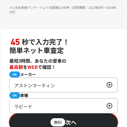
※1 当社実施アンケートより 回答数3,645件（回答期間：2023年6月～2024年
5月）
秒で入力完了！
45
簡単ネット車査定
最短3時間、あなたの愛車の
最高額
を
WEB
で確認！
メーカー
必須
OK
アストンマーティン
車種
必須
OK
ラピード
次へ
無料