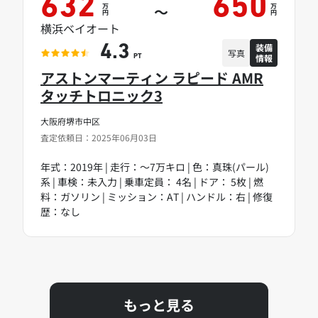
632
650
万
万
～
円
円
横浜ベイオート
装備
4.3
写真
情報
PT
アストンマーティン ラピード AMR
タッチトロニック3
大阪府堺市中区
査定依頼日：2025年06月03日
年式：2019年 | 走行：～7万キロ | 色：真珠(パール)
系 | 車検：未入力 | 乗車定員： 4名 | ドア： 5枚 | 燃
料：ガソリン | ミッション：AT | ハンドル：右 | 修復
歴：なし
もっと見る