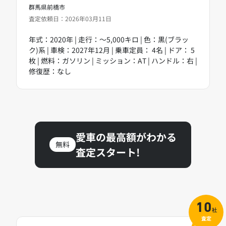
群馬県前橋市
査定依頼日：2026年03月11日
年式：2020年 | 走行：～5,000キロ | 色：黒(ブラッ
ク)系 | 車検：2027年12月 | 乗車定員： 4名 | ドア： 5
枚 | 燃料：ガソリン | ミッション：AT | ハンドル：右 |
修復歴：なし
愛車の最高額がわかる
無料
査定スタート!
10
社
査定