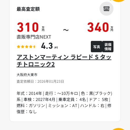
最高査定額
310
340
万
万
～
円
円
直販専門店NEXT
装備
4.3
写真
情報
PT
アストンマーティン ラピード S タッ
チトロニック2
大阪府大東市
査定依頼日：2026年01月23日
年式：2014年 | 走行：～10万キロ | 色：黒(ブラック)
系 | 車検：2027年4月 | 乗車定員： 4名 | ドア： 5枚 |
燃料：ガソリン | ミッション：AT | ハンドル：右 | 修
復歴：なし