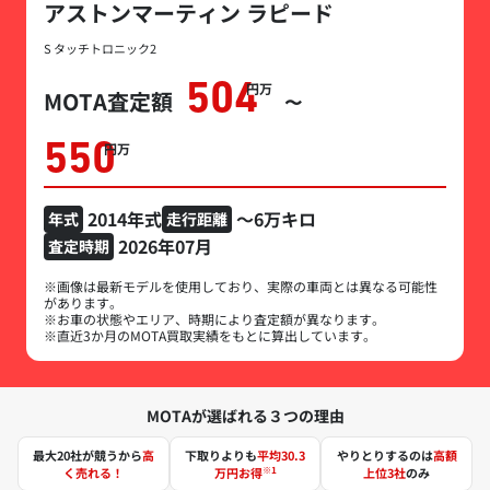
アストンマーティン ラピード
S タッチトロニック2
504
万円
MOTA査定額
〜
550
万円
2014年式
～6万キロ
年式
走行距離
2026年07月
査定時期
※画像は最新モデルを使用しており、実際の車両とは異なる可能性
があります。
※お車の状態やエリア、時期により査定額が異なります。
※直近3か月のMOTA買取実績をもとに算出しています。
MOTAが選ばれる３つの理由
最大20社が競うから
高
下取りよりも
平均30.3
やりとりするのは
高額
※1
く売れる！
万円お得
上位3社
のみ