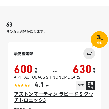
63
件の査定実績があります。
3
社
査定
最高査定額
600
630
万
万
～
円
円
A PIT AUTOBACS SHINONOME CARS
装備
4.1
写真
情報
PT
アストンマーティン ラピード S タッ
チトロニック3
東京都品川区