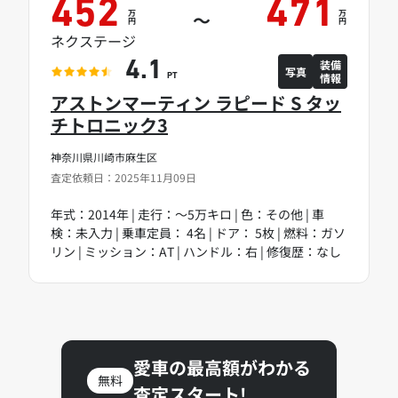
452
471
万
万
～
円
円
ネクステージ
装備
4.1
写真
情報
PT
アストンマーティン ラピード S タッ
チトロニック3
神奈川県川崎市麻生区
査定依頼日：2025年11月09日
年式：2014年 | 走行：～5万キロ | 色：その他 | 車
検：未入力 | 乗車定員： 4名 | ドア： 5枚 | 燃料：ガソ
リン | ミッション：AT | ハンドル：右 | 修復歴：なし
愛車の最高額がわかる
無料
査定スタート!