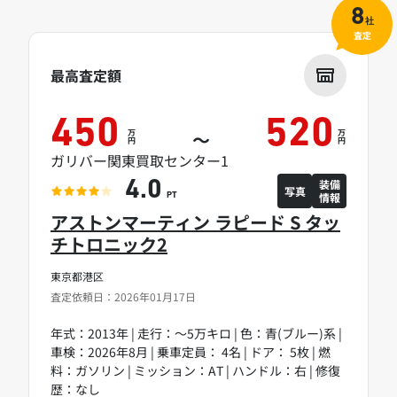
8
社
査定
最高査定額
450
520
万
万
～
円
円
ガリバー関東買取センター1
装備
4.0
写真
情報
PT
アストンマーティン ラピード S タッ
チトロニック2
東京都港区
査定依頼日：2026年01月17日
年式：2013年 | 走行：～5万キロ | 色：青(ブルー)系 |
車検：2026年8月 | 乗車定員： 4名 | ドア： 5枚 | 燃
料：ガソリン | ミッション：AT | ハンドル：右 | 修復
歴：なし