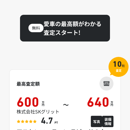
愛車の最高額がわかる
無料
査定スタート!
10
社
査定
最高査定額
600
640
万
万
～
円
円
株式会社SKグリット
装備
4.7
写真
情報
PT