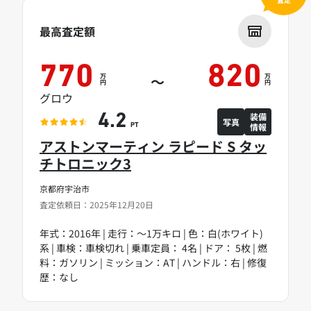
最高査定額
770
820
万
万
～
円
円
グロウ
装備
4.2
写真
情報
PT
アストンマーティン ラピード S タッ
チトロニック3
京都府宇治市
査定依頼日：2025年12月20日
年式：2016年 | 走行：～1万キロ | 色：白(ホワイト)
系 | 車検：車検切れ | 乗車定員： 4名 | ドア： 5枚 | 燃
料：ガソリン | ミッション：AT | ハンドル：右 | 修復
歴：なし