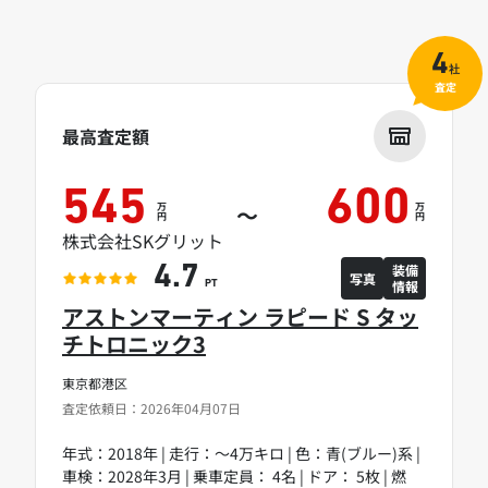
4
社
査定
最高査定額
545
600
万
万
～
円
円
株式会社SKグリット
装備
4.7
写真
情報
PT
アストンマーティン ラピード S タッ
チトロニック3
東京都港区
査定依頼日：2026年04月07日
年式：2018年 | 走行：～4万キロ | 色：青(ブルー)系 |
車検：2028年3月 | 乗車定員： 4名 | ドア： 5枚 | 燃