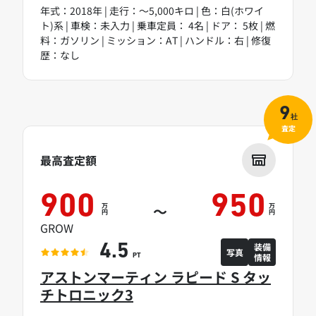
年式：2018年 | 走行：～5,000キロ | 色：白(ホワイ
ト)系 | 車検：未入力 | 乗車定員： 4名 | ドア： 5枚 | 燃
料：ガソリン | ミッション：AT | ハンドル：右 | 修復
歴：なし
9
社
査定
最高査定額
900
950
万
万
～
円
円
GROW
装備
4.5
写真
情報
PT
アストンマーティン ラピード S タッ
チトロニック3