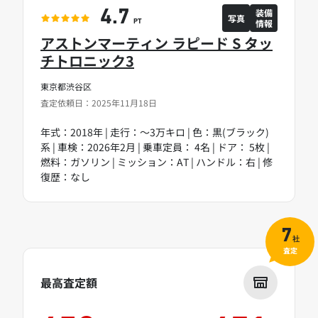
装備
4.7
写真
情報
PT
アストンマーティン ラピード S タッ
チトロニック3
東京都渋谷区
査定依頼日：2025年11月18日
年式：2018年 | 走行：～3万キロ | 色：黒(ブラック)
系 | 車検：2026年2月 | 乗車定員： 4名 | ドア： 5枚 |
燃料：ガソリン | ミッション：AT | ハンドル：右 | 修
復歴：なし
7
社
査定
最高査定額