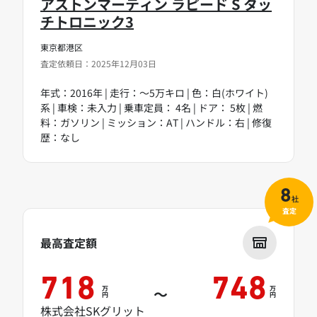
アストンマーティン ラピード S タッ
チトロニック3
東京都港区
査定依頼日：2025年12月03日
年式：2016年 | 走行：～5万キロ | 色：白(ホワイト)
系 | 車検：未入力 | 乗車定員： 4名 | ドア： 5枚 | 燃
料：ガソリン | ミッション：AT | ハンドル：右 | 修復
歴：なし
8
社
査定
最高査定額
718
748
万
万
～
円
円
株式会社SKグリット