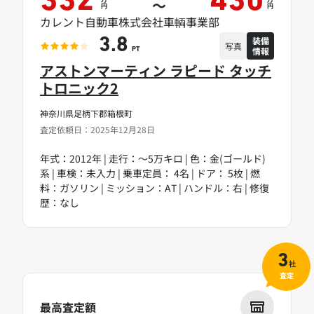
332
430
～
円
円
カレント自動車株式会社車輌事業部
装備
3.8
写真
情報
PT
アストンマーティン ラピード タッチ
トロニック2
神奈川県足柄下郡箱根町
査定依頼日：2025年12月28日
年式：2012年 | 走行：～5万キロ | 色：金(ゴールド)
系 | 車検：未入力 | 乗車定員： 4名 | ドア： 5枚 | 燃
料：ガソリン | ミッション：AT | ハンドル：右 | 修復
歴：なし
3
社
査定
最高査定額