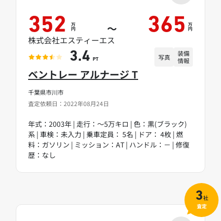
352
365
万
万
～
円
円
株式会社エスティーエス
装備
3.4
写真
情報
PT
ベントレー アルナージ T
千葉県市川市
査定依頼日：2022年08月24日
年式：2003年 | 走行：～5万キロ | 色：黒(ブラック)
系 | 車検：未入力 | 乗車定員： 5名 | ドア： 4枚 | 燃
料：ガソリン | ミッション：AT | ハンドル：－ | 修復
歴：なし
3
社
査定