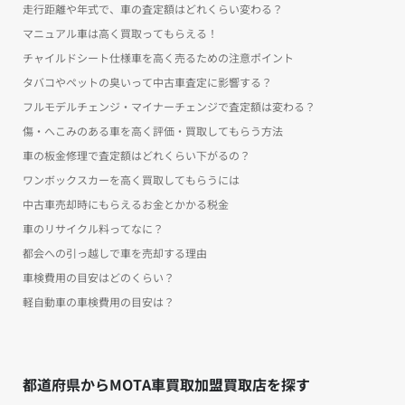
走行距離や年式で、車の査定額はどれくらい変わる？
マニュアル車は高く買取ってもらえる！
チャイルドシート仕様車を高く売るための注意ポイント
タバコやペットの臭いって中古車査定に影響する？
フルモデルチェンジ・マイナーチェンジで査定額は変わる？
傷・へこみのある車を高く評価・買取してもらう方法
車の板金修理で査定額はどれくらい下がるの？
ワンボックスカーを高く買取してもらうには
中古車売却時にもらえるお金とかかる税金
車のリサイクル料ってなに？
都会への引っ越しで車を売却する理由
車検費用の目安はどのくらい？
軽自動車の車検費用の目安は？
都道府県からMOTA車買取加盟買取店を探す