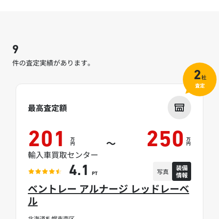
9
件の査定実績があります。
2
社
査定
最高査定額
201
250
万
万
～
円
円
輸入車買取センター
装備
4.1
写真
情報
PT
ベントレー アルナージ レッドレーベ
ル
北海道札幌市南区