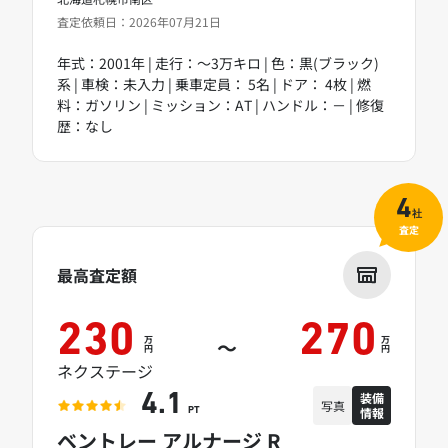
査定依頼日：2026年07月21日
年式：2001年 | 走行：～3万キロ | 色：黒(ブラック)
系 | 車検：未入力 | 乗車定員： 5名 | ドア： 4枚 | 燃
料：ガソリン | ミッション：AT | ハンドル：－ | 修復
歴：なし
4
社
査定
最高査定額
230
270
万
万
～
円
円
ネクステージ
装備
4.1
写真
情報
PT
ベントレー アルナージ R