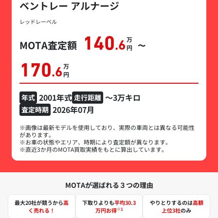
ベントレー アルナージ
レッドレーベル
140
万円
MOTA査定額
.6
〜
170
万円
.6
2001年式
～3万キロ
年式
走行距離
2026年07月
査定時期
※画像は最新モデルを使用しており、実際の車両とは異なる可能性
があります。
※お車の状態やエリア、時期により査定額が異なります。
※直近3か月のMOTA買取実績をもとに算出しています。
MOTAが選ばれる３つの理由
最大20社が競うから
高
下取りよりも
平均30.3
やりとりするのは
高額
※1
く売れる！
万円お得
上位3社
のみ