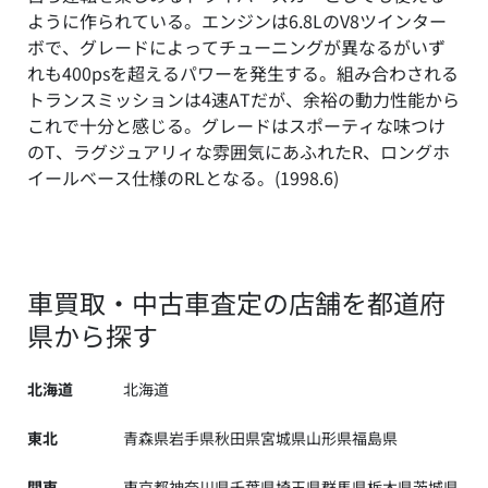
ように作られている。エンジンは6.8LのV8ツインター
ボで、グレードによってチューニングが異なるがいず
れも400psを超えるパワーを発生する。組み合わされる
トランスミッションは4速ATだが、余裕の動力性能から
これで十分と感じる。グレードはスポーティな味つけ
のT、ラグジュアリィな雰囲気にあふれたR、ロングホ
イールベース仕様のRLとなる。(1998.6)
車買取・中古車査定の店舗を都道府
県から探す
北海道
北海道
東北
青森県
岩手県
秋田県
宮城県
山形県
福島県
関東
東京都
神奈川県
千葉県
埼玉県
群馬県
栃木県
茨城県