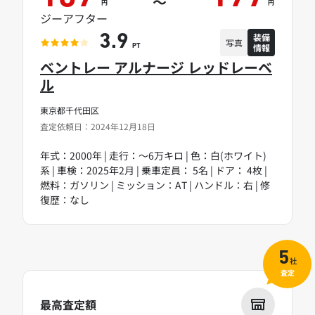
～
円
円
ジーアフター
装備
3.9
写真
情報
PT
ベントレー アルナージ レッドレーベ
ル
東京都千代田区
査定依頼日：2024年12月18日
年式：2000年 | 走行：～6万キロ | 色：白(ホワイト)
系 | 車検：2025年2月 | 乗車定員： 5名 | ドア： 4枚 |
燃料：ガソリン | ミッション：AT | ハンドル：右 | 修
復歴：なし
5
社
査定
最高査定額