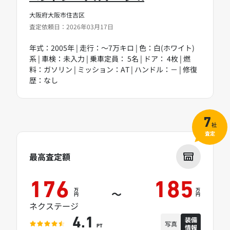
大阪府大阪市住吉区
査定依頼日：2026年03月17日
年式：2005年 | 走行：～7万キロ | 色：白(ホワイト)
系 | 車検：未入力 | 乗車定員： 5名 | ドア： 4枚 | 燃
料：ガソリン | ミッション：AT | ハンドル：－ | 修復
歴：なし
7
社
査定
最高査定額
176
185
万
万
～
円
円
ネクステージ
装備
4.1
写真
情報
PT