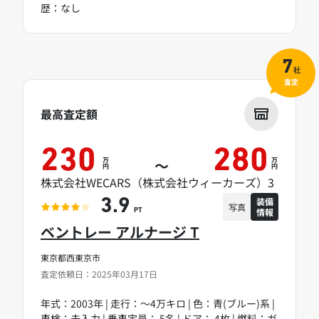
歴：なし
7
社
査定
最高査定額
230
280
万
万
～
円
円
株式会社WECARS（株式会社ウィーカーズ）3
装備
3.9
写真
情報
PT
ベントレー アルナージ T
東京都西東京市
査定依頼日：2025年03月17日
年式：2003年 | 走行：～4万キロ | 色：青(ブルー)系 |
車検：未入力 | 乗車定員： 5名 | ドア： 4枚 | 燃料：ガ