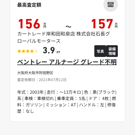
最高査定額
156
157
万
万
～
円
円
カートレード岸和田和泉店 株式会社石長グ
ローバルモータース
装備
3.9
写真
情報
PT
ベントレー アルナージ グレード不明
大阪府大阪市阿倍野区
査定依頼日：2021年07月12日
年式：2003年 | 走行：～13万キロ | 色：黒(ブラック)
系 | 車検：車検切れ | 乗車定員： 5名 | ドア： 4枚 | 燃
料：ガソリン | ミッション：AT | ハンドル：左 | 修復
歴：なし