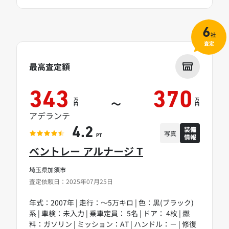
6
社
査定
最高査定額
343
370
万
万
～
円
円
アデランテ
装備
4.2
写真
情報
PT
ベントレー アルナージ T
埼玉県加須市
査定依頼日：2025年07月25日
年式：2007年 | 走行：～5万キロ | 色：黒(ブラック)
系 | 車検：未入力 | 乗車定員： 5名 | ドア： 4枚 | 燃
料：ガソリン | ミッション：AT | ハンドル：－ | 修復