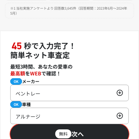
※1 当社実施アンケートより 回答数3,645件（回答期間：2023年6月～2024年
5月）
秒で入力完了！
45
簡単ネット車査定
最短3時間、あなたの愛車の
最高額
を
WEB
で確認！
メーカー
必須
OK
ベントレー
車種
必須
OK
アルナージ
次へ
無料