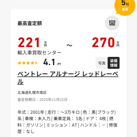
5
社
査定
最高査定額
221
270
万
万
～
円
円
輸入車買取センター
装備
4.1
写真
情報
PT
ベントレー アルナージ レッドレーベ
ル
北海道札幌市南区
査定依頼日：2025年11月22日
年式：2001年 | 走行：～3万キロ | 色：黒(ブラック)
系 | 車検：未入力 | 乗車定員： 5名 | ドア： 4枚 | 燃
料：ガソリン | ミッション：AT | ハンドル：－ | 修復
歴：なし