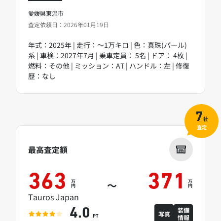
愛媛県東温市
査定依頼日：2026年01月19日
年式：2025年 | 走行：～1万キロ | 色：真珠(パール)
系 | 車検：2027年7月 | 乗車定員： 5名 | ドア： 4枚 |
燃料：その他 | ミッション：AT | ハンドル：左 | 修復
歴：なし
7
社
査定
最高査定額
363
371
万
万
～
円
円
Tauros Japan
装備
4.0
写真
情報
PT