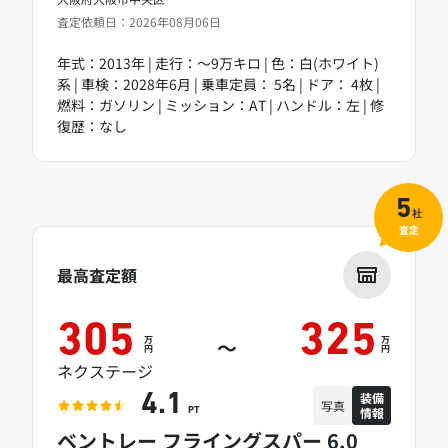
査定依頼日：2026年08月06日
年式：2013年 | 走行：～9万キロ | 色：白(ホワイト)
系 | 車検：2028年6月 | 乗車定員： 5名 | ドア： 4枚 |
燃料：ガソリン | ミッション：AT | ハンドル：左 | 修
復歴：なし
5
社
査定
最高査定額
305
325
万
万
～
円
円
ネクステージ
装備
4.1
写真
情報
PT
ベントレー フライングスパー 6.0