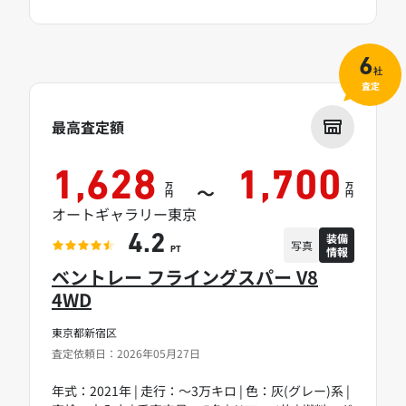
6
社
査定
最高査定額
1,628
1,700
万
万
～
円
円
オートギャラリー東京
装備
4.2
写真
情報
PT
ベントレー フライングスパー V8
4WD
東京都新宿区
査定依頼日：2026年05月27日
年式：2021年 | 走行：～3万キロ | 色：灰(グレー)系 |