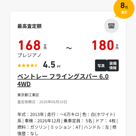
8
社
査定
最高査定額
168
180
万
万
～
円
円
プレジアノ
装備
4.5
写真
情報
PT
ベントレー フライングスパー 6.0
4WD
東京都江東区
査定依頼日：2026年06月10日
年式：2013年 | 走行：～6万キロ | 色：白(ホワイト)
系 | 車検：2026年12月 | 乗車定員： 5名 | ドア： 4枚 |
燃料：ガソリン | ミッション：AT | ハンドル：左 | 修
復歴：なし