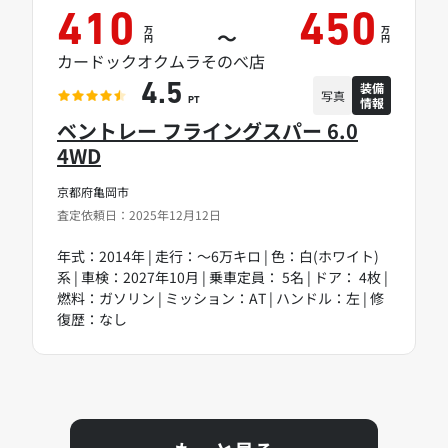
410
450
万
万
～
円
円
カードックオクムラそのべ店
装備
4.5
写真
情報
PT
ベントレー フライングスパー 6.0
4WD
京都府亀岡市
査定依頼日：2025年12月12日
年式：2014年 | 走行：～6万キロ | 色：白(ホワイト)
系 | 車検：2027年10月 | 乗車定員： 5名 | ドア： 4枚 |
燃料：ガソリン | ミッション：AT | ハンドル：左 | 修
復歴：なし