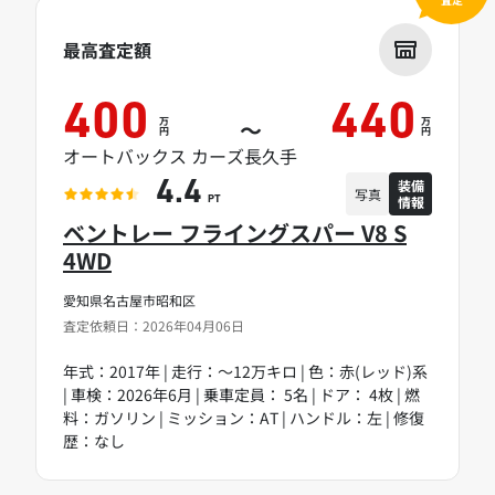
最高査定額
400
440
万
万
～
円
円
オートバックス カーズ長久手
装備
4.4
写真
情報
PT
ベントレー フライングスパー V8 S
4WD
愛知県名古屋市昭和区
査定依頼日：2026年04月06日
年式：2017年 | 走行：～12万キロ | 色：赤(レッド)系
| 車検：2026年6月 | 乗車定員： 5名 | ドア： 4枚 | 燃
料：ガソリン | ミッション：AT | ハンドル：左 | 修復
歴：なし