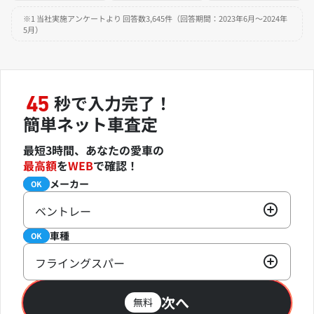
※1 当社実施アンケートより 回答数3,645件（回答期間：2023年6月～2024年
5月）
秒で入力完了！
45
簡単ネット車査定
最短3時間、あなたの愛車の
最高額
を
WEB
で確認！
メーカー
必須
OK
ベントレー
車種
必須
OK
フライングスパー
次へ
無料