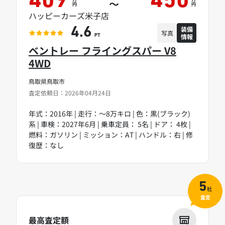
409
450
～
円
円
ハッピーカーズ米子店
装備
4.6
写真
情報
PT
ベントレー フライングスパー V8
4WD
鳥取県鳥取市
査定依頼日：2026年04月24日
年式：2016年 | 走行：～8万キロ | 色：黒(ブラック)
系 | 車検：2027年6月 | 乗車定員： 5名 | ドア： 4枚 |
燃料：ガソリン | ミッション：AT | ハンドル：右 | 修
復歴：なし
5
社
査定
最高査定額