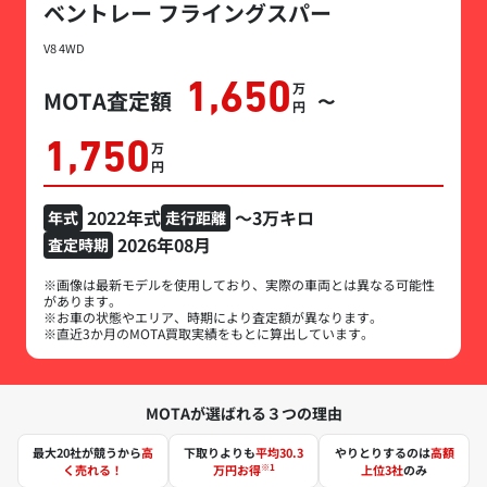
ベントレー フライングスパー
V8 4WD
1,650
万円
MOTA査定額
〜
1,750
万円
2022年式
～3万キロ
年式
走行距離
2026年08月
査定時期
※画像は最新モデルを使用しており、実際の車両とは異なる可能性
があります。
※お車の状態やエリア、時期により査定額が異なります。
※直近3か月のMOTA買取実績をもとに算出しています。
MOTAが選ばれる３つの理由
最大20社が競うから
高
下取りよりも
平均30.3
やりとりするのは
高額
※1
く売れる！
万円お得
上位3社
のみ