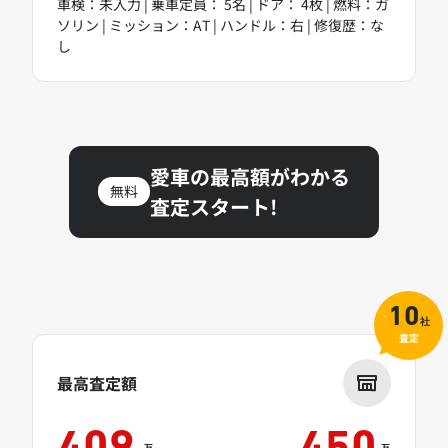
車検：未入力 | 乗車定員： 5名 | ドア： 4枚 | 燃料：ガ
ソリン | ミッション：AT | ハンドル：右 | 修復歴：な
し
愛車の最高額がわかる
無料
査定スタート!
10
社
査定
最高査定額
万
万