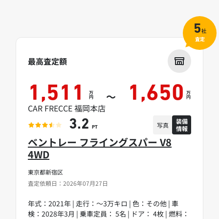
5
社
査定
最高査定額
1,511
1,650
万
万
～
円
円
CAR FRECCE 福岡本店
装備
3.2
写真
情報
PT
ベントレー フライングスパー V8
4WD
東京都新宿区
査定依頼日：2026年07月27日
年式：2021年 | 走行：～3万キロ | 色：その他 | 車
検：2028年3月 | 乗車定員： 5名 | ドア： 4枚 | 燃料：