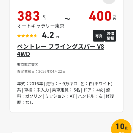
383
400
万
万
～
円
円
オートギャラリー東京
装備
4.2
写真
情報
PT
ベントレー フライングスパー V8
4WD
東京都江東区
査定依頼日：2026年04月22日
年式：2016年 | 走行：～9万キロ | 色：白(ホワイト)
系 | 車検：未入力 | 乗車定員： 5名 | ドア： 4枚 | 燃
料：ガソリン | ミッション：AT | ハンドル：右 | 修復
歴：なし
10
社
査定