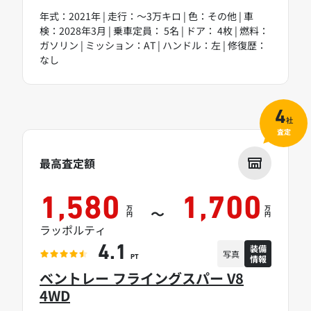
年式：2021年 | 走行：～3万キロ | 色：その他 | 車
検：2028年3月 | 乗車定員： 5名 | ドア： 4枚 | 燃料：
ガソリン | ミッション：AT | ハンドル：左 | 修復歴：
なし
4
社
査定
最高査定額
1,580
1,700
万
万
～
円
円
ラッポルティ
装備
4.1
写真
情報
PT
ベントレー フライングスパー V8
4WD