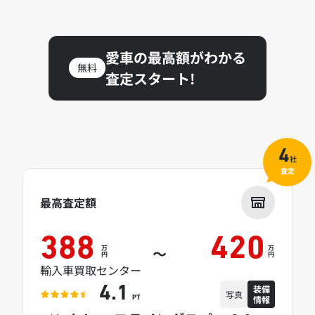
愛車の最高額がわかる
無料
査定スタート!
4
社
査定
最高査定額
388
420
万
万
～
円
円
輸入車買取センター
装備
4.1
写真
情報
PT