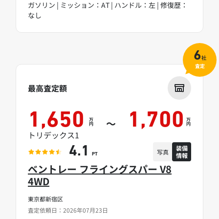
ガソリン | ミッション：AT | ハンドル：左 | 修復歴：
なし
6
社
査定
最高査定額
1,650
1,700
万
万
～
円
円
トリデックス1
装備
4.1
写真
情報
PT
ベントレー フライングスパー V8
4WD
東京都新宿区
査定依頼日：2026年07月23日