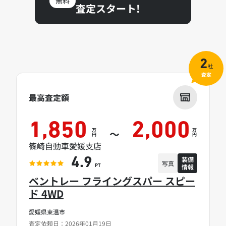
無料
査定スタート!
2
社
査定
最高査定額
1,850
2,000
万
万
～
円
円
篠崎自動車愛媛支店
装備
4.9
写真
情報
PT
ベントレー フライングスパー スピー
ド 4WD
愛媛県東温市
査定依頼日：2026年01月19日