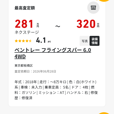
最高査定額
281
320
万
万
～
円
円
ネクステージ
装備
4.1
写真
情報
PT
ベントレー フライングスパー 6.0
4WD
東京都板橋区
査定依頼日：2026年06月28日
年式：2018年 | 走行：～8万キロ | 色：白(ホワイト)
系 | 車検：未入力 | 乗車定員： 5名 | ドア： 4枚 | 燃
料：ガソリン | ミッション：AT | ハンドル：右 | 修復
歴：修復済