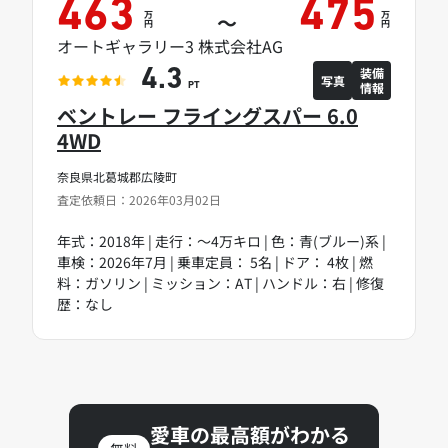
463
475
万
万
～
円
円
オートギャラリー3 株式会社AG
装備
4.3
写真
情報
PT
ベントレー フライングスパー 6.0
4WD
奈良県北葛城郡広陵町
査定依頼日：2026年03月02日
年式：2018年 | 走行：～4万キロ | 色：青(ブルー)系 |
車検：2026年7月 | 乗車定員： 5名 | ドア： 4枚 | 燃
料：ガソリン | ミッション：AT | ハンドル：右 | 修復
歴：なし
愛車の最高額がわかる