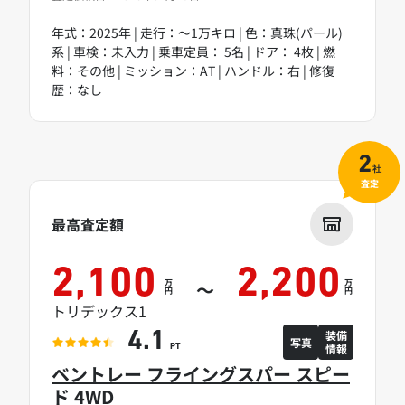
年式：2025年 | 走行：～1万キロ | 色：真珠(パール)
系 | 車検：未入力 | 乗車定員： 5名 | ドア： 4枚 | 燃
料：その他 | ミッション：AT | ハンドル：右 | 修復
歴：なし
2
社
査定
最高査定額
2,100
2,200
万
万
～
円
円
トリデックス1
装備
4.1
写真
情報
PT
ベントレー フライングスパー スピー
ド 4WD