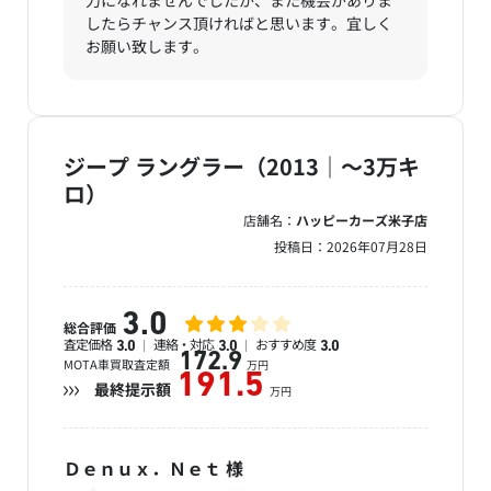
力になれませんでしたが、また機会がありま
したらチャンス頂ければと思います。宜しく
お願い致します。
ジープ ラングラー（2013｜～3万キ
ロ）
店舗名：
ハッピーカーズ米子店
投稿日：
2026年07月28日
3.0
総合評価
査定価格
連絡・対応
おすすめ度
3.0
3.0
3.0
172.9
MOTA車買取査定額
万円
191.5
最終提示額
万円
Ｄｅｎｕｘ．Ｎｅｔ
様