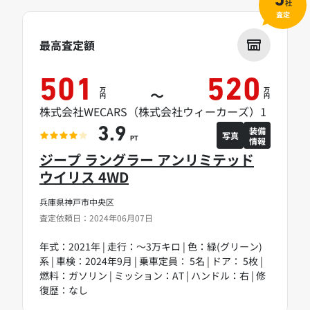
5
社
査定
最高査定額
501
520
万
万
～
円
円
株式会社WECARS（株式会社ウィーカーズ）1
装備
3.9
写真
情報
PT
ジープ ラングラー アンリミテッド
ウイリス 4WD
兵庫県神戸市中央区
査定依頼日：2024年06月07日
年式：2021年 | 走行：～3万キロ | 色：緑(グリーン)
系 | 車検：2024年9月 | 乗車定員： 5名 | ドア： 5枚 |
燃料：ガソリン | ミッション：AT | ハンドル：右 | 修
復歴：なし