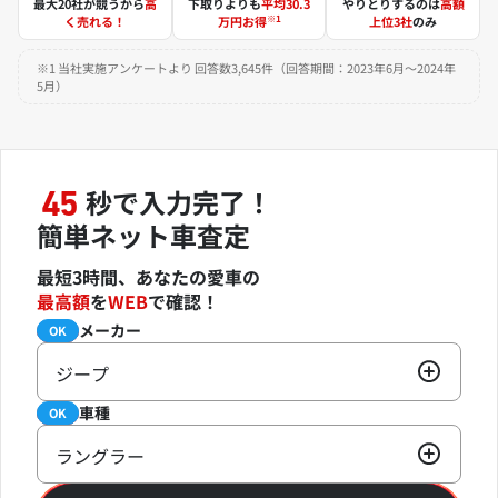
最大20社が競うから
高
下取りよりも
平均30.3
やりとりするのは
高額
※1
く売れる！
万円お得
上位3社
のみ
※1 当社実施アンケートより 回答数3,645件（回答期間：2023年6月～2024年
5月）
秒で入力完了！
45
簡単ネット車査定
最短3時間、あなたの愛車の
最高額
を
WEB
で確認！
メーカー
必須
OK
ジープ
車種
必須
OK
ラングラー