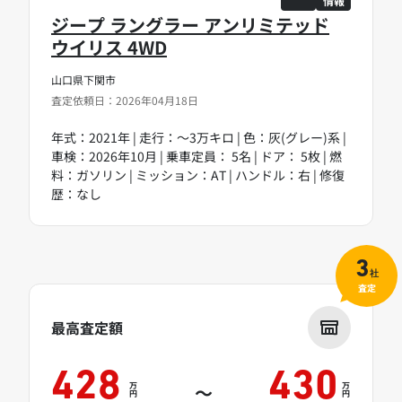
情報
ジープ ラングラー アンリミテッド
ウイリス 4WD
山口県下関市
査定依頼日：2026年04月18日
年式：2021年 | 走行：～3万キロ | 色：灰(グレー)系 |
車検：2026年10月 | 乗車定員： 5名 | ドア： 5枚 | 燃
料：ガソリン | ミッション：AT | ハンドル：右 | 修復
歴：なし
3
社
査定
最高査定額
428
430
万
万
～
円
円