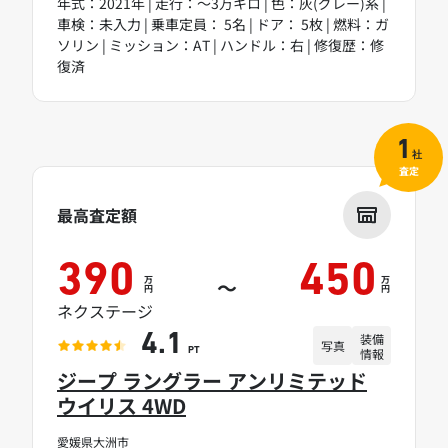
年式：2021年 | 走行：～3万キロ | 色：灰(グレー)系 |
車検：未入力 | 乗車定員： 5名 | ドア： 5枚 | 燃料：ガ
ソリン | ミッション：AT | ハンドル：右 | 修復歴：修
復済
1
社
査定
最高査定額
390
450
万
万
～
円
円
ネクステージ
装備
4.1
写真
情報
PT
ジープ ラングラー アンリミテッド
ウイリス 4WD
愛媛県大洲市