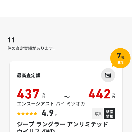
11
件の査定実績があります。
7
社
査定
最高査定額
437
442
万
万
～
円
円
エンスージアスト バイ ミツオカ
装備
4.9
写真
情報
PT
ジープ ラングラー アンリミテッド
ウイリス 4WD