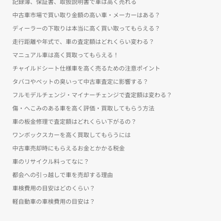
記録簿、保証書、取扱説明書で車は高く売れる
中古車市場で買い取り金額の高い車・メーカーはある？
ディーラーの下取りは本当に高く買い取ってもらえる？
走行距離や年式で、車の査定額はどれくらい変わる？
マニュアル車は高く買取ってもらえる！
チャイルドシート仕様車を高く売るための注意ポイント
タバコやペットの臭いって中古車査定に影響する？
フルモデルチェンジ・マイナーチェンジで査定額は変わる？
傷・へこみのある車を高く評価・買取してもらう方法
車の板金修理で査定額はどれくらい下がるの？
ワンボックスカーを高く買取してもらうには
中古車売却時にもらえるお金とかかる税金
車のリサイクル料ってなに？
都会への引っ越しで車を売却する理由
車検費用の目安はどのくらい？
軽自動車の車検費用の目安は？