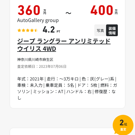
360
400
万
万
～
円
円
AutoGallery group
装備
4.2
写真
情報
PT
ジープ ラングラー アンリミテッド
ウイリス 4WD
神奈川県川崎市麻生区
査定依頼日：2023年07月06日
年式：2021年 | 走行：～3万キロ | 色：灰(グレー)系 |
車検：未入力 | 乗車定員： 5名 | ドア： 5枚 | 燃料：ガ
ソリン | ミッション：AT | ハンドル：右 | 修復歴：な
し
2
社
査定