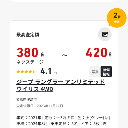
2
社
査定
最高査定額
380
420
万
万
～
円
円
ネクステージ
装備
4.1
写真
情報
PT
ジープ ラングラー アンリミテッド
ウイリス 4WD
愛知県津島市
査定依頼日：2023年11月17日
年式：2021年 | 走行：～3万キロ | 色：灰(グレー)系 |
車検：2024年8月 | 乗車定員： 5名 | ドア： 5枚 | 燃