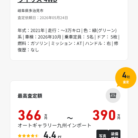
岐阜県多治見市
査定依頼日：2026年05月24日
年式：2021年 | 走行：～3万キロ | 色：緑(グリーン)
系 | 車検：2026年10月 | 乗車定員： 5名 | ドア： 5枚 |
燃料：ガソリン | ミッション：AT | ハンドル：右 | 修
復歴：なし
4
社
査定
最高査定額
366
390
万
万
～
円
円
オートギャラリー九州インポート
装備
4.4
写真
PT