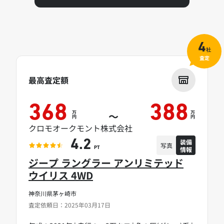
4
社
査定
最高査定額
368
388
万
万
～
円
円
クロモオークモント株式会社
装備
4.2
写真
情報
PT
ジープ ラングラー アンリミテッド
ウイリス 4WD
神奈川県茅ヶ崎市
査定依頼日：2025年03月17日