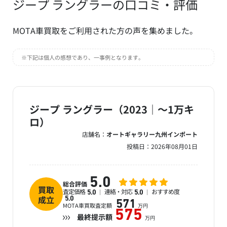
ジープ ラングラーの口コミ・評価
MOTA車買取をご利用された方の声を集めました。
※下記は個人の感想であり、一事例となります。
ジープ ラングラー（2023｜～1万キ
ロ）
店舗名：
オートギャラリー九州インポート
投稿日：
2026年08月01日
5.0
総合評価
買取
査定価格
連絡・対応
おすすめ度
5.0
5.0
成立
5.0
571
MOTA車買取査定額
万円
575
最終提示額
万円