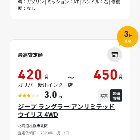
料：ガソリン | ミッション：AT | ハンドル：右 | 修復
歴：なし
3
社
査定
最高査定額
420
450
万
万
～
円
円
ガリバー新川インター店
装備
3.0
写真
情報
PT
ジープ ラングラー アンリミテッド
ウイリス 4WD
北海道札幌市北区
査定依頼日：2023年11月12日