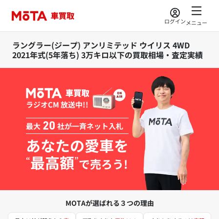
ログイン
メニュー
ラングラー(ジープ) アンリミテッド ウイリス 4WD
2021年式(5年落ち) 3万キロ以下の買取相場・査定実績
ラジオCM 放送中!!
最大
20
社が一斉ネット入札
あなたの愛車を
最高額
“
”
で売ろう!
MOTAが選ばれる３つの理由