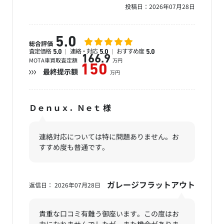
投稿日：
2026年07月28日
5.0
総合評価
査定価格
連絡・対応
おすすめ度
5.0
5.0
5.0
166.9
MOTA車買取査定額
万円
150
最終提示額
万円
Ｄｅｎｕｘ．Ｎｅｔ
様
連絡対応については特に問題ありません。お
すすめ度も普通です。
ガレージフラットアウト
返信日： 2026年07月28日
貴重な口コミ有難う御座います。この度はお