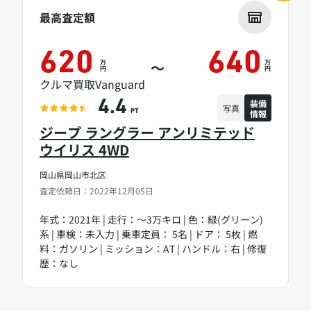
最高査定額
620
640
万
万
～
円
円
クルマ買取Vanguard
装備
4.4
写真
情報
PT
ジープ ラングラー アンリミテッド
ウイリス 4WD
岡山県岡山市北区
査定依頼日：2022年12月05日
年式：2021年 | 走行：～3万キロ | 色：緑(グリーン)
系 | 車検：未入力 | 乗車定員： 5名 | ドア： 5枚 | 燃
料：ガソリン | ミッション：AT | ハンドル：右 | 修復
歴：なし