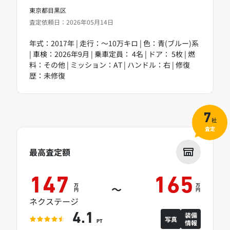
東京都目黒区
査定依頼日：2026年05月14日
年式：2017年 | 走行：～10万キロ | 色：青(ブルー)系
| 車検：2026年9月 | 乗車定員： 4名 | ドア： 5枚 | 燃
料：その他 | ミッション：AT | ハンドル：右 | 修復
歴：未修復
7
社
査定
最高査定額
147
165
万
万
～
円
円
ネクステージ
装備
4.1
写真
情報
PT