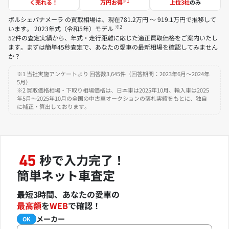
※1
く売れる！
万円お得
上位3社
のみ
ポルシェパナメーラ の買取相場は、現在781.2万円 ～ 919.1万円で推移して
※2
います。 2023年式（令和5年）モデル
52件の査定実績から、年式・走行距離に応じた適正買取価格をご案内いたし
ます。まずは簡単45秒査定で、あなたの愛車の最新相場を確認してみません
か？
※1 当社実施アンケートより 回答数3,645件（回答期間：2023年6月～2024年
5月）
※2 買取価格相場・下取り相場価格は、日本車は2025年10月、輸入車は2025
年5月～2025年10月の全国の中古車オークションの落札実績をもとに、独自
に補正・算出しております。
秒で入力完了！
45
簡単ネット車査定
最短3時間、あなたの愛車の
最高額
を
WEB
で確認！
メーカー
必須
OK