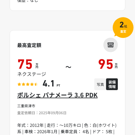
2
社
査定
最高査定額
75
95
万
万
～
円
円
ネクステージ
装備
4.1
写真
情報
PT
ポルシェ パナメーラ 3.6 PDK
三重県津市
査定依頼日：2025年09月06日
年式：2012年 | 走行：～10万キロ | 色：白(ホワイト)
系 | 車検：2026年1月 | 乗車定員： 4名 | ドア： 5枚 |