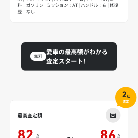
料：ガソリン | ミッション：AT | ハンドル：右 | 修復
歴：なし
愛車の最高額がわかる
無料
査定スタート!
2
社
査定
最高査定額
82
86
万
万
～
円
円