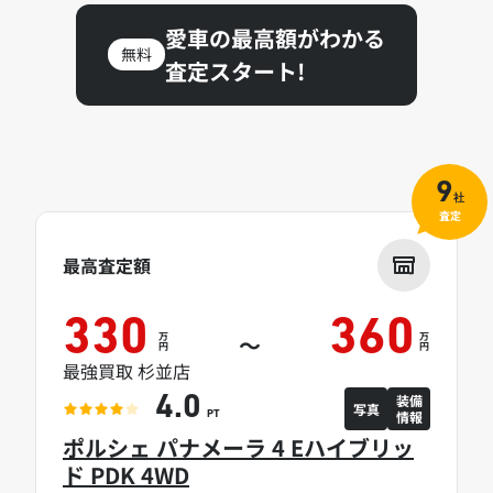
愛車の最高額がわかる
無料
査定スタート!
9
社
査定
最高査定額
330
360
万
万
～
円
円
最強買取 杉並店
装備
4.0
写真
情報
PT
ポルシェ パナメーラ 4 Eハイブリッ
ド PDK 4WD