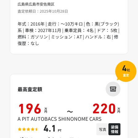
広島県広島市安佐南区
査定依頼日：2025年10月28日
年式：2016年 | 走行：～10万キロ | 色：黒(ブラック)
系 | 車検：2027年11月 | 乗車定員： 4名 | ドア： 5枚 |
燃料：ガソリン | ミッション：AT | ハンドル：右 | 修
復歴：なし
4
社
査定
最高査定額
196
220
万
万
～
円
円
A PIT AUTOBACS SHINONOME CARS
装備
4.1
写真
情報
PT