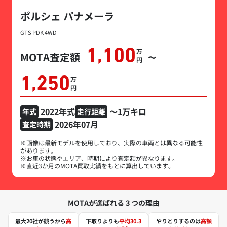
ポルシェ パナメーラ
GTS PDK 4WD
1,100
万円
MOTA査定額
〜
1,250
万円
2022年式
～1万キロ
年式
走行距離
2026年07月
査定時期
※画像は最新モデルを使用しており、実際の車両とは異なる可能性
があります。
※お車の状態やエリア、時期により査定額が異なります。
※直近3か月のMOTA買取実績をもとに算出しています。
MOTAが選ばれる３つの理由
最大20社が競うから
高
下取りよりも
平均30.3
やりとりするのは
高額