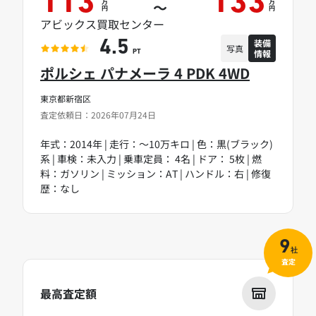
113
133
万
万
～
円
円
アビックス買取センター
装備
4.5
写真
情報
PT
ポルシェ パナメーラ 4 PDK 4WD
東京都新宿区
査定依頼日：2026年07月24日
年式：2014年 | 走行：～10万キロ | 色：黒(ブラック)
系 | 車検：未入力 | 乗車定員： 4名 | ドア： 5枚 | 燃
料：ガソリン | ミッション：AT | ハンドル：右 | 修復
歴：なし
9
社
査定
最高査定額