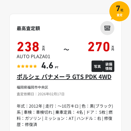
7
社
査定
最高査定額
238
270
万
万
～
円
円
AUTO PLAZA01
装備
4.6
写真
情報
PT
ポルシェ パナメーラ GTS PDK 4WD
福岡県福岡市中央区
査定依頼日：2026年02月17日
年式：2012年 | 走行：～10万キロ | 色：黒(ブラック)
系 | 車検：車検切れ | 乗車定員： 4名 | ドア： 5枚 | 燃
料：ガソリン | ミッション：AT | ハンドル：右 | 修復
歴：修復済