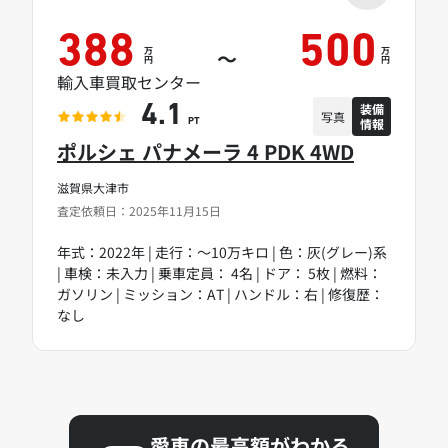
388
500
万
万
～
円
円
輸入車買取センター
装備
4.1
写真
情報
PT
ポルシェ パナメーラ 4 PDK 4WD
滋賀県大津市
査定依頼日：2025年11月15日
年式：2022年 | 走行：～10万キロ | 色：灰(グレー)系
| 車検：未入力 | 乗車定員： 4名 | ドア： 5枚 | 燃料：
ガソリン | ミッション：AT | ハンドル：右 | 修復歴：
なし
愛車の最高額がわかる