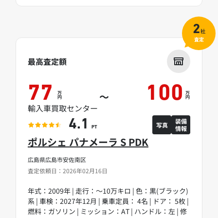
2
社
査定
最高査定額
77
100
万
万
～
円
円
輸入車買取センター
装備
4.1
写真
情報
PT
ポルシェ パナメーラ S PDK
広島県広島市安佐南区
査定依頼日：2026年02月16日
年式：2009年 | 走行：～10万キロ | 色：黒(ブラック)
系 | 車検：2027年12月 | 乗車定員： 4名 | ドア： 5枚 |
燃料：ガソリン | ミッション：AT | ハンドル：左 | 修