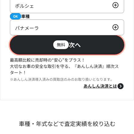
ポルシェ
車種
必須
OK
パナメーラ
次へ
無料
最高額比較に売却時の“安心”をプラス！
大切なお車の安全な取引を守る、『あんしん決済』順次ス
タート！
※あんしん決済導入済みの買取店のみのお取り扱いとなります。
あんしん決済とは
車種・年式などで査定実績を絞り込む