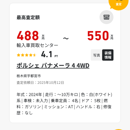
査定
最高査定額
488
550
万
万
～
円
円
輸入車買取センター
装備
4.1
写真
情報
PT
ポルシェ パナメーラ 4 4WD
栃木県宇都宮市
査定依頼日：2025年10月12日
年式：2024年 | 走行：～10万キロ | 色：白(ホワイト)
系 | 車検：未入力 | 乗車定員： 4名 | ドア： 5枚 | 燃
料：ガソリン | ミッション：AT | ハンドル：右 | 修復
歴：なし