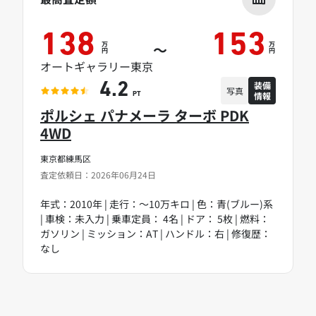
138
153
万
万
～
円
円
オートギャラリー東京
装備
4.2
写真
情報
PT
ポルシェ パナメーラ ターボ PDK
4WD
東京都練馬区
査定依頼日：2026年06月24日
年式：2010年 | 走行：～10万キロ | 色：青(ブルー)系
| 車検：未入力 | 乗車定員： 4名 | ドア： 5枚 | 燃料：
ガソリン | ミッション：AT | ハンドル：右 | 修復歴：
なし