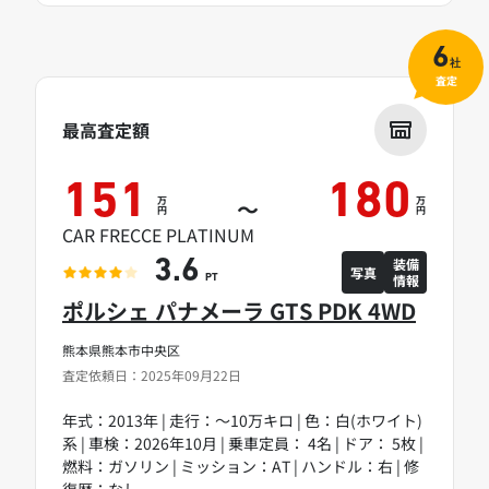
6
社
査定
最高査定額
151
180
万
万
～
円
円
CAR FRECCE PLATINUM
装備
3.6
写真
情報
PT
ポルシェ パナメーラ GTS PDK 4WD
熊本県熊本市中央区
査定依頼日：2025年09月22日
年式：2013年 | 走行：～10万キロ | 色：白(ホワイト)
系 | 車検：2026年10月 | 乗車定員： 4名 | ドア： 5枚 |
燃料：ガソリン | ミッション：AT | ハンドル：右 | 修
復歴：なし