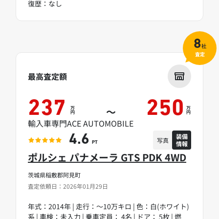
復歴：なし
8
社
査定
最高査定額
237
250
万
万
～
円
円
輸入車専門ACE AUTOMOBILE
装備
4.6
写真
情報
PT
ポルシェ パナメーラ GTS PDK 4WD
茨城県稲敷郡阿見町
査定依頼日：2026年01月29日
年式：2014年 | 走行：～10万キロ | 色：白(ホワイト)
系 | 車検：未入力 | 乗車定員： 4名 | ドア： 5枚 | 燃