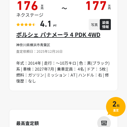
176
177
万
万
～
円
円
ネクステージ
装備
4.1
写真
情報
PT
ポルシェ パナメーラ 4 PDK 4WD
神奈川県横浜市青葉区
査定依頼日：2025年12月16日
年式：2014年 | 走行：～10万キロ | 色：黒(ブラック)
系 | 車検：2027年7月 | 乗車定員： 4名 | ドア： 5枚 |
燃料：ガソリン | ミッション：AT | ハンドル：右 | 修
復歴：なし
2
社
査定
最高査定額