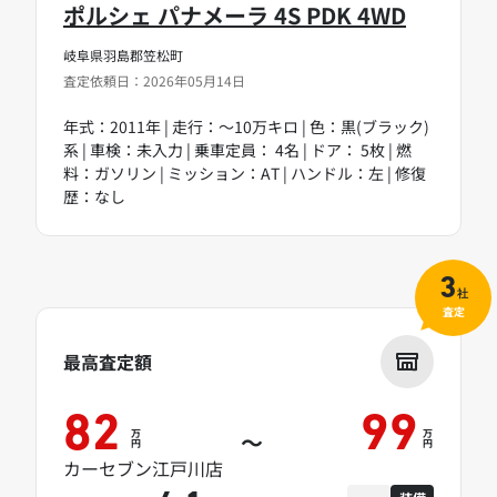
ポルシェ パナメーラ 4S PDK 4WD
岐阜県羽島郡笠松町
査定依頼日：2026年05月14日
年式：2011年 | 走行：～10万キロ | 色：黒(ブラック)
系 | 車検：未入力 | 乗車定員： 4名 | ドア： 5枚 | 燃
料：ガソリン | ミッション：AT | ハンドル：左 | 修復
歴：なし
3
社
査定
最高査定額
82
99
万
万
～
円
円
カーセブン江戸川店