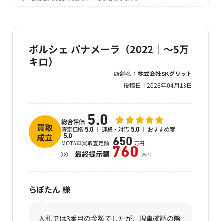
ポルシェ パナメーラ（2022｜～5万
キロ）
店舗名：
株式会社SKグリット
投稿日：
2026年04月13日
5.0
総合評価
買取
査定価格
連絡・対応
おすすめ度
5.0
5.0
成立
5.0
650
MOTA車買取査定額
万円
760
最終提示額
万円
らぼたん
様
入札では3番目の金額でしたが、現車確認の際