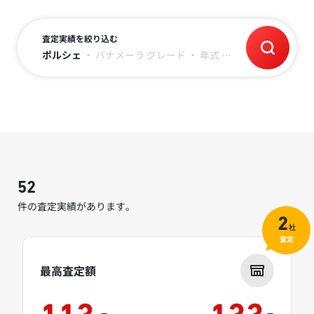
査定実績を絞り込む
ポルシェ
・
パナメーラ
グレード
・
年式
・
～10万キロ
52
件の査定実績があります。
2
社
査定
最高査定額