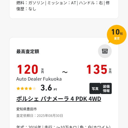
燃料：ガソリン | ミッション：AT | ハンドル：右 | 修
復歴：なし
10
社
査定
最高査定額
120
135
万
万
～
円
円
Auto Dealer Fukuoka
装備
3.6
写真
情報
PT
ポルシェ パナメーラ 4 PDK 4WD
愛知県豊田市
査定依頼日：2025年08月30日
年式：2016年 | 走行：～10万キロ | 色：白(ホワイト)