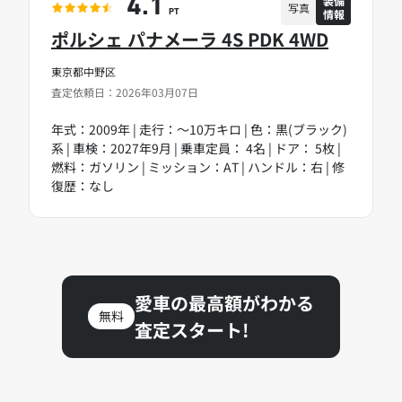
装備
4.1
写真
情報
PT
ポルシェ パナメーラ 4S PDK 4WD
東京都中野区
査定依頼日：2026年03月07日
年式：2009年 | 走行：～10万キロ | 色：黒(ブラック)
系 | 車検：2027年9月 | 乗車定員： 4名 | ドア： 5枚 |
燃料：ガソリン | ミッション：AT | ハンドル：右 | 修
復歴：なし
愛車の最高額がわかる
無料
査定スタート!