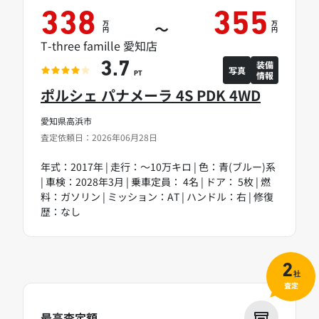
338
355
万
万
～
円
円
T-three famille 愛知店
装備
3.7
写真
情報
PT
ポルシェ パナメーラ 4S PDK 4WD
愛知県高浜市
査定依頼日：2026年06月28日
年式：2017年 | 走行：～10万キロ | 色：青(ブルー)系
| 車検：2028年3月 | 乗車定員： 4名 | ドア： 5枚 | 燃
料：ガソリン | ミッション：AT | ハンドル：右 | 修復
歴：なし
2
社
査定
最高査定額