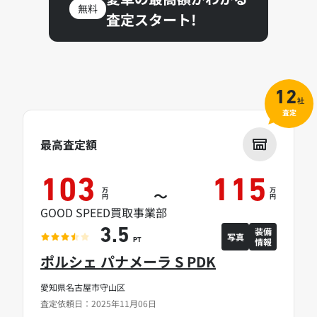
無料
査定スタート!
12
社
査定
最高査定額
103
115
万
万
～
円
円
GOOD SPEED買取事業部
装備
3.5
写真
情報
PT
ポルシェ パナメーラ S PDK
愛知県名古屋市守山区
査定依頼日：2025年11月06日