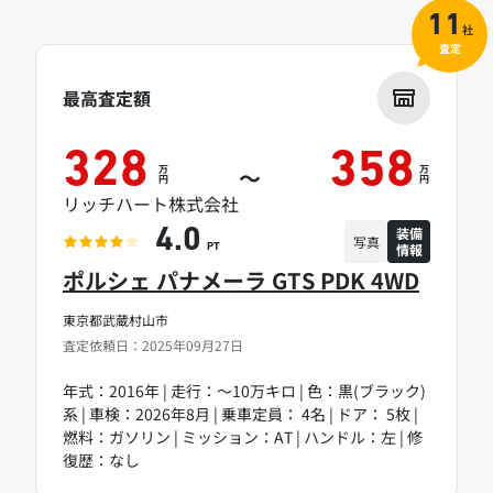
11
社
査定
最高査定額
328
358
万
万
～
円
円
リッチハート株式会社
装備
4.0
写真
情報
PT
ポルシェ パナメーラ GTS PDK 4WD
東京都武蔵村山市
査定依頼日：2025年09月27日
年式：2016年 | 走行：～10万キロ | 色：黒(ブラック)
系 | 車検：2026年8月 | 乗車定員： 4名 | ドア： 5枚 |
燃料：ガソリン | ミッション：AT | ハンドル：左 | 修
復歴：なし