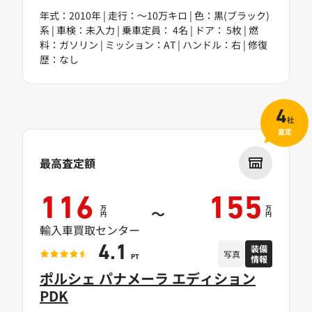
年式：2010年 | 走行：～10万キロ | 色：黒(ブラック)
系 | 車検：未入力 | 乗車定員： 4名 | ドア： 5枚 | 燃
料：ガソリン | ミッション：AT | ハンドル：右 | 修復
歴：なし
4
社
査定
最高査定額
116
155
万
万
～
円
円
輸入車買取センター
装備
4.1
写真
情報
PT
ポルシェ パナメーラ エディション
PDK