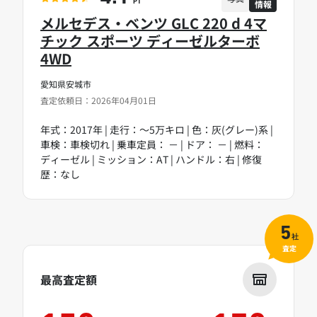
情報
PT
メルセデス・ベンツ GLC 220 d 4マ
チック スポーツ ディーゼルターボ
4WD
愛知県安城市
査定依頼日：2026年04月01日
年式：2017年 | 走行：～5万キロ | 色：灰(グレー)系 |
車検：車検切れ | 乗車定員： － | ドア： － | 燃料：
ディーゼル | ミッション：AT | ハンドル：右 | 修復
歴：なし
5
社
査定
最高査定額