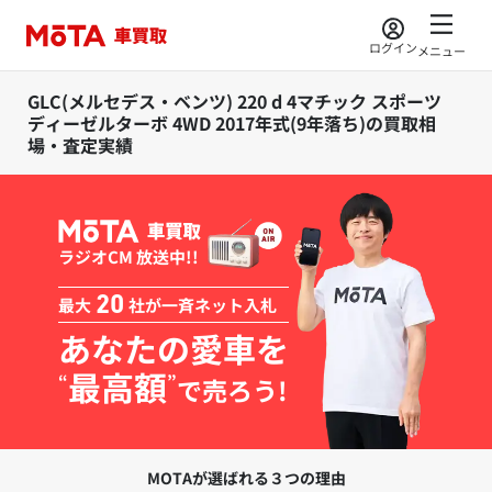
ログイン
メニュー
GLC(メルセデス・ベンツ) 220 d 4マチック スポーツ
ディーゼルターボ 4WD 2017年式(9年落ち)の買取相
場・査定実績
ラジオCM 放送中!!
最大
20
社が一斉ネット入札
あなたの愛車を
最高額
“
”
で売ろう!
MOTAが選ばれる３つの理由