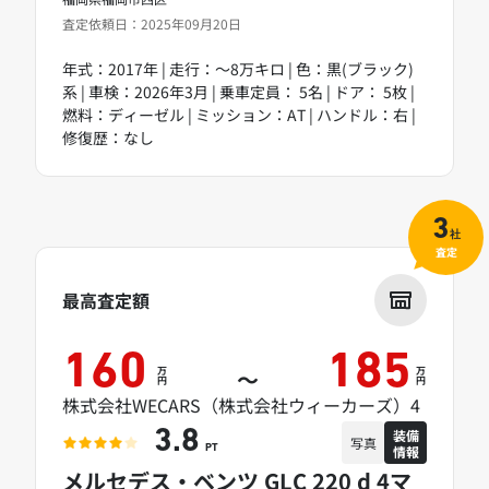
査定依頼日：2025年09月20日
年式：2017年 | 走行：～8万キロ | 色：黒(ブラック)
系 | 車検：2026年3月 | 乗車定員： 5名 | ドア： 5枚 |
燃料：ディーゼル | ミッション：AT | ハンドル：右 |
修復歴：なし
3
社
査定
最高査定額
160
185
万
万
～
円
円
株式会社WECARS（株式会社ウィーカーズ）4
装備
3.8
写真
情報
PT
メルセデス・ベンツ GLC 220 d 4マ