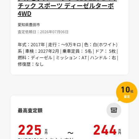
チック スポーツ ディーゼルターボ
4WD
愛知県豊田市
査定依頼日：2026年07月06日
年式：2017年 | 走行：～9万キロ | 色：白(ホワイト)
系 | 車検：2027年2月 | 乗車定員： 5名 | ドア： 5枚 |
燃料：ディーゼル | ミッション：AT | ハンドル：右 |
修復歴：なし
10
社
査定
最高査定額
225
244
万
万
～
円
円