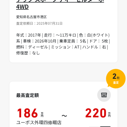
4WD
愛知県名古屋市港区
査定依頼日：2025年07月31日
年式：2017年 | 走行：～11万キロ | 色：白(ホワイト)
系 | 車検：2026年10月 | 乗車定員： 5名 | ドア： 5枚 |
燃料：ディーゼル | ミッション：AT | ハンドル：右 |
修復歴：なし
2
社
査定
最高査定額
186
220
万
万
～
円
円
ユーポス外環四條畷店