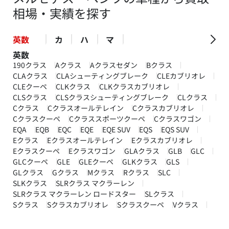
相場・実績を探す
英数
カ
ハ
マ
英数
190クラス
Aクラス
Aクラスセダン
Bクラス
CLAクラス
CLAシューティングブレーク
CLEカブリオレ
CLEクーペ
CLKクラス
CLKクラスカブリオレ
CLSクラス
CLSクラスシューティングブレーク
CLクラス
Cクラス
Cクラスオールテレイン
Cクラスカブリオレ
Cクラスクーペ
Cクラススポーツクーペ
Cクラスワゴン
EQA
EQB
EQC
EQE
EQE SUV
EQS
EQS SUV
Eクラス
Eクラスオールテレイン
Eクラスカブリオレ
Eクラスクーペ
Eクラスワゴン
GLAクラス
GLB
GLC
GLCクーペ
GLE
GLEクーペ
GLKクラス
GLS
GLクラス
Gクラス
Mクラス
Rクラス
SLC
SLKクラス
SLRクラス マクラーレン
SLRクラス マクラーレン ロードスター
SLクラス
Sクラス
Sクラスカブリオレ
Sクラスクーペ
Vクラス