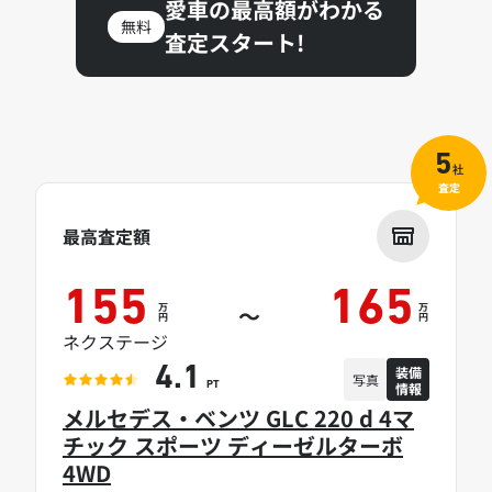
愛車の最高額がわかる
無料
査定スタート!
5
社
査定
最高査定額
155
165
万
万
～
円
円
ネクステージ
装備
4.1
写真
情報
PT
メルセデス・ベンツ GLC 220 d 4マ
チック スポーツ ディーゼルターボ
4WD