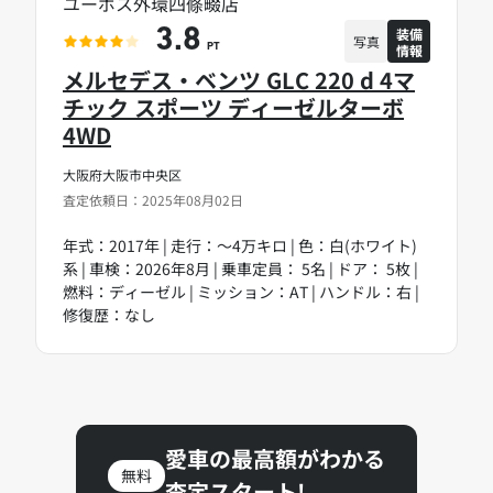
ユーポス外環四條畷店
装備
3.8
写真
情報
PT
メルセデス・ベンツ GLC 220 d 4マ
チック スポーツ ディーゼルターボ
4WD
大阪府大阪市中央区
査定依頼日：2025年08月02日
年式：2017年 | 走行：～4万キロ | 色：白(ホワイト)
系 | 車検：2026年8月 | 乗車定員： 5名 | ドア： 5枚 |
燃料：ディーゼル | ミッション：AT | ハンドル：右 |
修復歴：なし
愛車の最高額がわかる
無料
査定スタート!