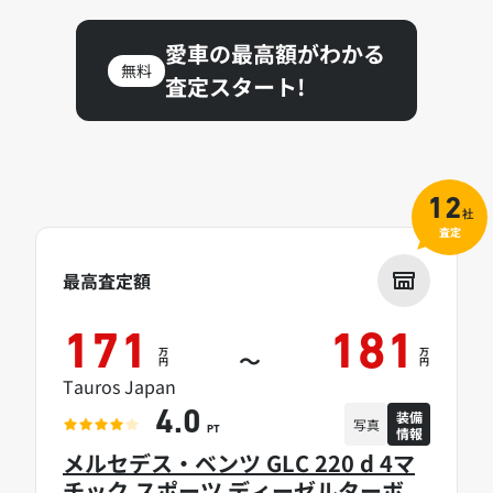
愛車の最高額がわかる
無料
査定スタート!
12
社
査定
最高査定額
171
181
万
万
～
円
円
Tauros Japan
装備
4.0
写真
情報
PT
メルセデス・ベンツ GLC 220 d 4マ
チック スポーツ ディーゼルターボ