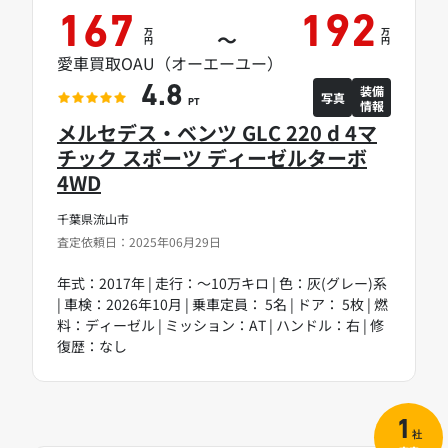
167
192
万
万
～
円
円
愛車買取OAU（オーエーユー）
装備
4.8
写真
情報
PT
メルセデス・ベンツ GLC 220 d 4マ
チック スポーツ ディーゼルターボ
4WD
千葉県流山市
査定依頼日：2025年06月29日
年式：2017年 | 走行：～10万キロ | 色：灰(グレー)系
| 車検：2026年10月 | 乗車定員： 5名 | ドア： 5枚 | 燃
料：ディーゼル | ミッション：AT | ハンドル：右 | 修
復歴：なし
1
社