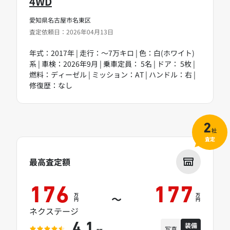
4WD
愛知県名古屋市名東区
査定依頼日：2026年04月13日
年式：2017年 | 走行：～7万キロ | 色：白(ホワイト)
系 | 車検：2026年9月 | 乗車定員： 5名 | ドア： 5枚 |
燃料：ディーゼル | ミッション：AT | ハンドル：右 |
修復歴：なし
2
社
査定
最高査定額
176
177
万
万
～
円
円
ネクステージ
装備
4.1
写真