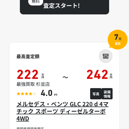
無料
査定スタート!
7
社
査定
最高査定額
222
242
万
万
～
円
円
最強買取 杉並店
装備
4.0
写真
情報
PT
メルセデス・ベンツ GLC 220 d 4マ
チック スポーツ ディーゼルターボ
4WD
福岡県福岡市西区