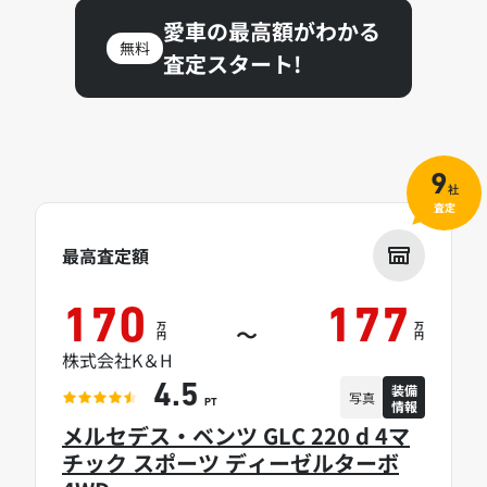
愛車の最高額がわかる
無料
査定スタート!
9
社
査定
最高査定額
170
177
万
万
～
円
円
株式会社K＆H
装備
4.5
写真
情報
PT
メルセデス・ベンツ GLC 220 d 4マ
チック スポーツ ディーゼルターボ