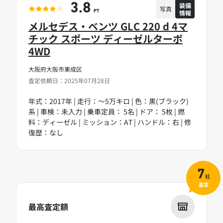
装備
3.8
写真
情報
PT
メルセデス・ベンツ GLC 220 d 4マ
チック スポーツ ディーゼルターボ
4WD
大阪府大阪市東成区
査定依頼日：2025年07月28日
年式：2017年 | 走行：～5万キロ | 色：黒(ブラック)
系 | 車検：未入力 | 乗車定員： 5名 | ドア： 5枚 | 燃
料：ディーゼル | ミッション：AT | ハンドル：右 | 修
復歴：なし
7
社
査定
最高査定額