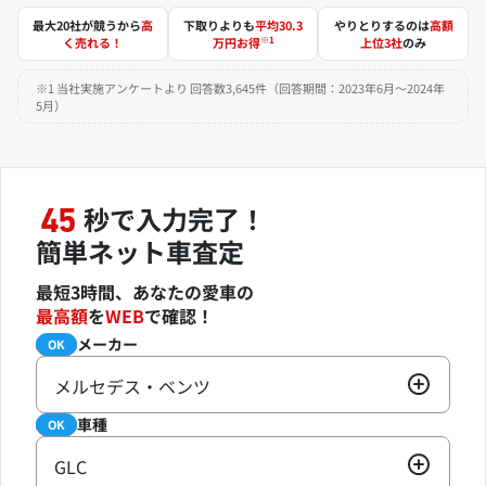
最大20社が競うから
高
下取りよりも
平均30.3
やりとりするのは
高額
※1
く売れる！
万円お得
上位3社
のみ
※1 当社実施アンケートより 回答数3,645件（回答期間：2023年6月～2024年
5月）
秒で入力完了！
45
簡単ネット車査定
最短3時間、あなたの愛車の
最高額
を
WEB
で確認！
メーカー
必須
OK
メルセデス・ベンツ
車種
必須
OK
GLC