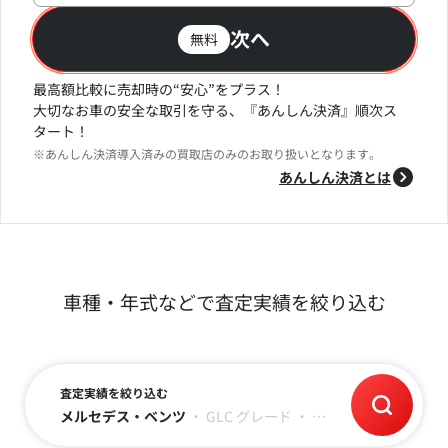
次へ
無料
最高額比較に売却時の“安心”をプラス！
大切なお車の安全な取引を守る、『あんしん決済』順次ス
タート！
※あんしん決済導入済みの買取店のみのお取り扱いとなります。
あんしん決済とは
車種・年式などで査定実績を絞り込む
査定実績を絞り込む
メルセデス・ベンツ
・
GLC
グレード
・
平成29年(2017)
・
走