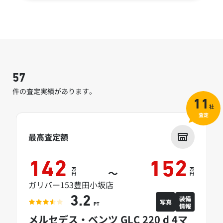
57
件の査定実績があります。
11
社
査定
最高査定額
142
152
万
万
～
円
円
ガリバー153豊田小坂店
装備
3.2
写真
情報
PT
メルセデス・ベンツ GLC 220 d 4マ