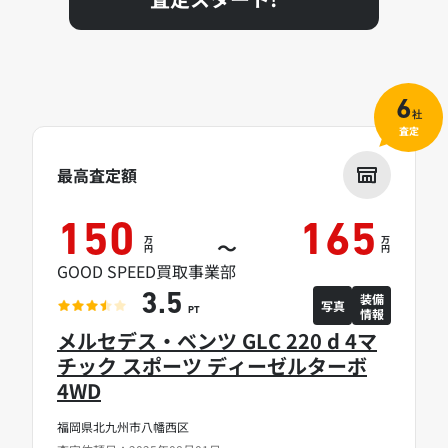
6
社
査定
最高査定額
150
165
万
万
～
円
円
GOOD SPEED買取事業部
装備
3.5
写真
情報
PT
メルセデス・ベンツ GLC 220 d 4マ
チック スポーツ ディーゼルターボ
4WD
福岡県北九州市八幡西区