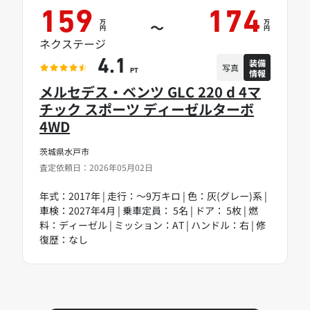
159
174
万
万
～
円
円
ネクステージ
装備
4.1
写真
情報
PT
メルセデス・ベンツ GLC 220 d 4マ
チック スポーツ ディーゼルターボ
4WD
茨城県水戸市
査定依頼日：2026年05月02日
年式：2017年 | 走行：～9万キロ | 色：灰(グレー)系 |
車検：2027年4月 | 乗車定員： 5名 | ドア： 5枚 | 燃
料：ディーゼル | ミッション：AT | ハンドル：右 | 修
復歴：なし