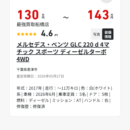
130
143
万
万
～
円
円
最強買取船橋店
装備
4.6
写真
情報
PT
メルセデス・ベンツ GLC 220 d 4マ
チック スポーツ ディーゼルターボ
4WD
千葉県君津市
査定依頼日：2026年05月27日
年式：2017年 | 走行：～11万キロ | 色：白(ホワイト)
系 | 車検：2026年6月 | 乗車定員： 5名 | ドア： 5枚 |
燃料：ディーゼル | ミッション：AT | ハンドル：右 |
修復歴：修復済