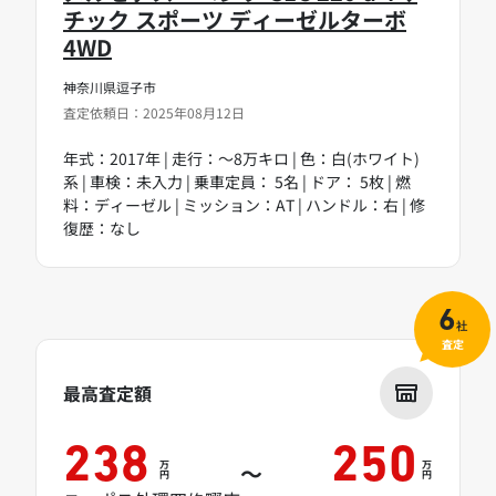
チック スポーツ ディーゼルターボ
4WD
神奈川県逗子市
査定依頼日：2025年08月12日
年式：2017年 | 走行：～8万キロ | 色：白(ホワイト)
系 | 車検：未入力 | 乗車定員： 5名 | ドア： 5枚 | 燃
料：ディーゼル | ミッション：AT | ハンドル：右 | 修
復歴：なし
6
社
査定
最高査定額
238
250
万
万
～
円
円