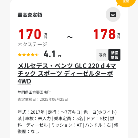
査定
最高査定額
170
178
万
万
～
円
円
ネクステージ
装備
4.1
写真
情報
PT
メルセデス・ベンツ GLC 220 d 4マ
チック スポーツ ディーゼルターボ
4WD
静岡県田方郡函南町
査定依頼日：2025年06月25日
年式：2017年 | 走行：～7万キロ | 色：白(ホワイト)
系 | 車検：未入力 | 乗車定員： 5名 | ドア： 5枚 | 燃
料：ディーゼル | ミッション：AT | ハンドル：右 | 修
復歴：なし