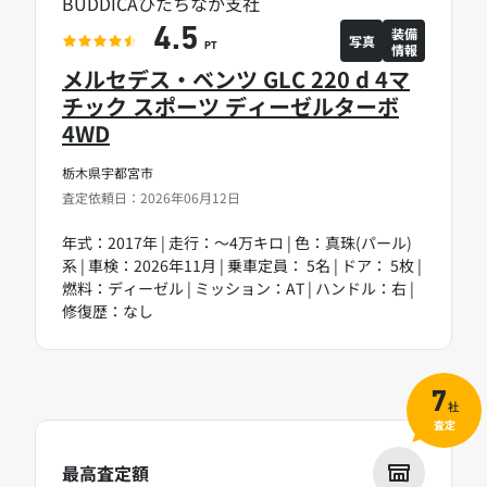
BUDDICAひたちなか支社
装備
4.5
写真
情報
PT
メルセデス・ベンツ GLC 220 d 4マ
チック スポーツ ディーゼルターボ
4WD
栃木県宇都宮市
査定依頼日：2026年06月12日
年式：2017年 | 走行：～4万キロ | 色：真珠(パール)
系 | 車検：2026年11月 | 乗車定員： 5名 | ドア： 5枚 |
燃料：ディーゼル | ミッション：AT | ハンドル：右 |
修復歴：なし
7
社
査定
最高査定額