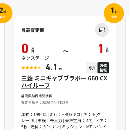
2
1
社
社
査定
査定
最高査定額
0
1
万
万
～
円
円
ネクステージ
装備
4.1
写真
情報
PT
三菱 ミニキャブブラボー 660 CX
ハイルーフ
静岡県静岡市清水区
査定依頼日：2026年04月03日
年式：1990年 | 走行：～8万キロ | 色：灰(グ
レー)系 | 車検：未入力 | 乗車定員： 4名 | ドア：
5枚 | 燃料：ガソリン | ミッション：MT | ハンド