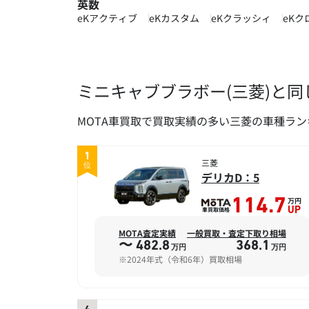
英数
eKアクティブ
eKカスタム
eKクラッシィ
eKク
ミニキャブブラボー(三菱)と
MOTA車買取で買取実績の多い三菱の車種ラ
1
三菱
位
デリカD：5
万円
114.7
車買取価格
UP
MOTA査定実績
一般買取・査定下取り相場
〜 482.8
368.1
万円
万円
※2024年式（令和6年）買取相場