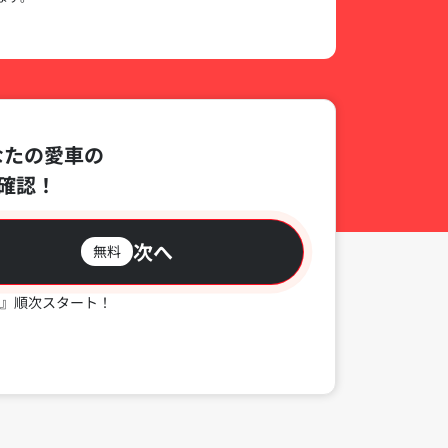
なたの愛車の
確認！
次へ
無料
』順次スタート！