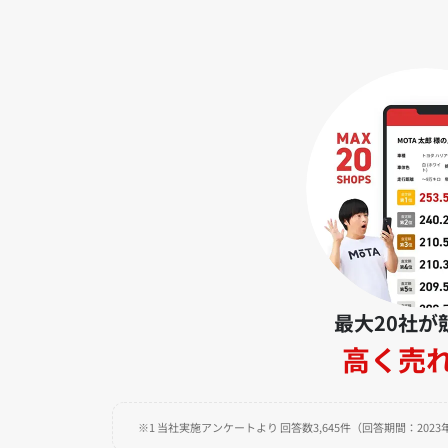
最大20社が
高く売
※1 当社実施アンケートより 回答数3,645件（回答期間：2023年