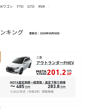
eKワゴン
FTO
GTO
RVR
ランキング
更新日：2026年08月08日
三菱
アウトランダーPHEV
万円
201.2
車買取価格
UP
MOTA査定実績
一般買取・査定下取り相場
〜 485
283.8
万円
万円
※2021年式（令和3年）買取相場