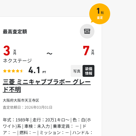
1
社
査定
最高査定額
3
7
万
万
～
円
円
ネクステージ
装備
4.1
写真
情報
PT
三菱 ミニキャブブラボー グレー
ド不明
大阪府大阪市天王寺区
査定依頼日：2026年03月01日
年式：1989年 | 走行：20万1キロ～ | 色：白(ホ
ワイト)系 | 車検：未入力 | 乗車定員： － | ド
ア： － | 燃料：－ | ミッション：－ | ハンドル：