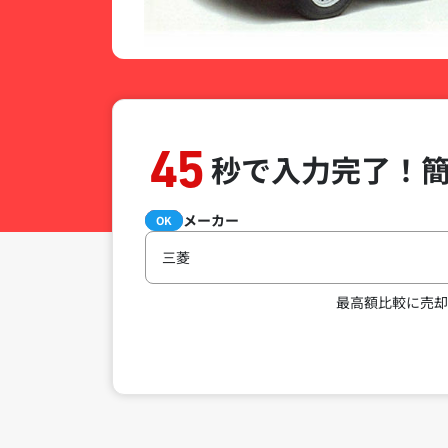
45
秒で入力完了！
メーカー
必須
OK
三菱
最高額比較に売却