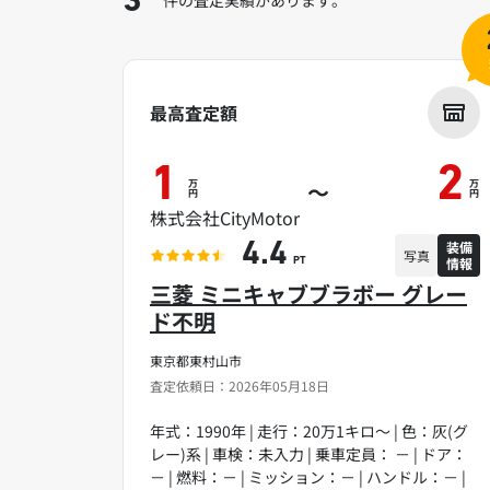
3
最高査定額
1
2
万
万
～
円
円
株式会社CityMotor
装備
4.4
写真
情報
PT
三菱 ミニキャブブラボー グレー
ド不明
東京都東村山市
査定依頼日：2026年05月18日
年式：1990年 | 走行：20万1キロ～ | 色：灰(グ
レー)系 | 車検：未入力 | 乗車定員： － | ドア：
－ | 燃料：－ | ミッション：－ | ハンドル：－ |