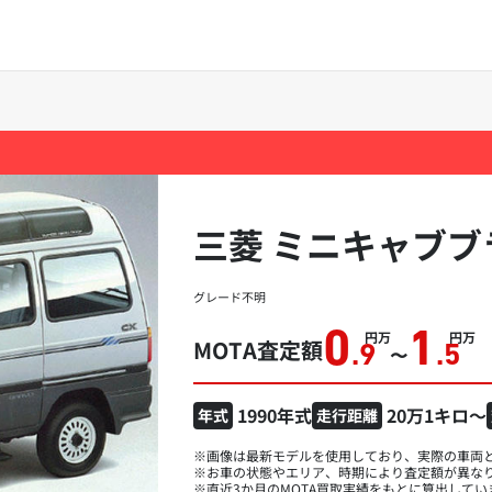
三菱 ミニキャブブ
グレード不明
0
1
万円
万円
MOTA査定額
.9
〜
.5
1990年式
20万1キロ～
年式
走行距離
※画像は最新モデルを使用しており、実際の車両
※お車の状態やエリア、時期により査定額が異な
※直近3か月のMOTA買取実績をもとに算出してい