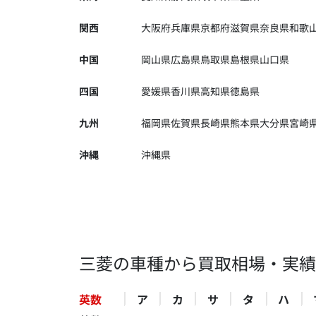
関西
大阪府
兵庫県
京都府
滋賀県
奈良県
和歌
中国
岡山県
広島県
鳥取県
島根県
山口県
四国
愛媛県
香川県
高知県
徳島県
九州
福岡県
佐賀県
長崎県
熊本県
大分県
宮崎
沖縄
沖縄県
三菱の車種から買取相場・実績
英数
ア
カ
サ
タ
ハ