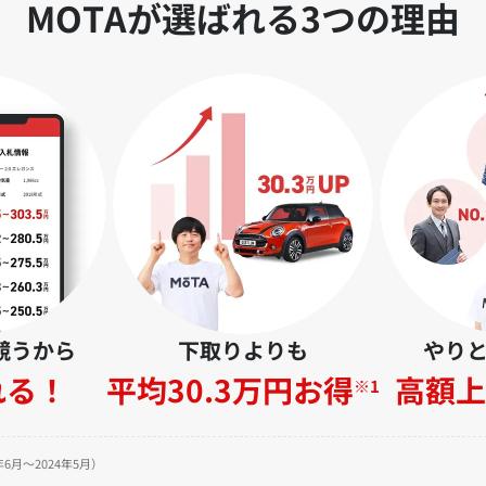
MOTAが選ばれる3つの理由
競うから
下取りよりも
やり
れる！
平均30.3万円お得
高額上
※1
6月～2024年5月）