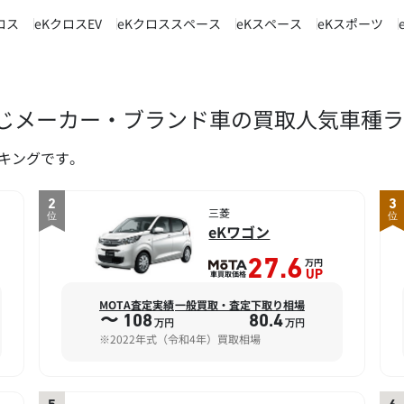
ロス
eKクロスEV
eKクロススペース
eKスペース
eKスポーツ
同じメーカー・ブランド車の買取人気車種
ンキングです。
2
3
三菱
位
位
eKワゴン
万円
27.6
車買取価格
UP
MOTA査定実績
一般買取・査定下取り相場
〜 108
80.4
万円
万円
※2022年式（令和4年）買取相場