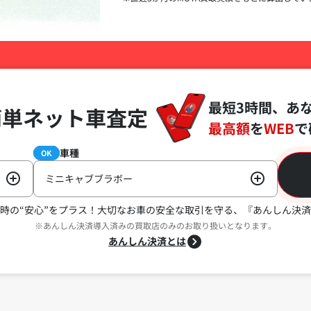
最短3時間、あ
簡単ネット車査定
最高額
を
WEB
で
車種
必須
OK
ミニキャブブラボー
時の“安心”をプラス！
大切なお車の安全な取引を守る、『あんしん決済
※あんしん決済導入済みの買取店のみのお取り扱いとなります。
あんしん決済とは