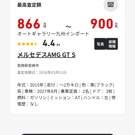
最高査定額
866
900
万
万
～
円
円
オートギャラリー九州インポート
装備
4.4
写真
情報
PT
メルセデスAMG GT S
宮崎県宮崎市
査定依頼日：2026年03月31日
年式：2015年 | 走行：～2万キロ | 色：黒(ブラック)
系 | 車検：2027年8月 | 乗車定員： 2名 | ドア： 3枚 |
燃料：ガソリン | ミッション：AT | ハンドル：左 | 修
復歴：なし