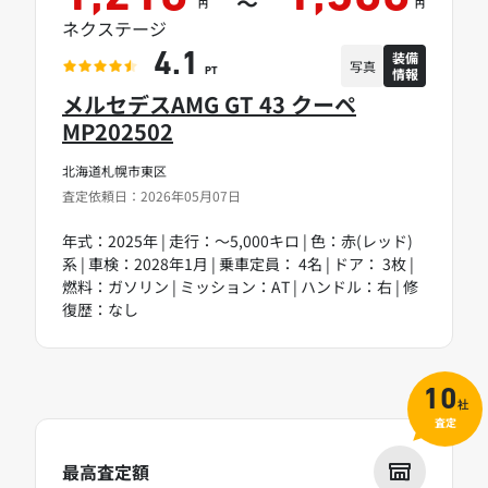
～
円
円
ネクステージ
装備
4.1
写真
情報
PT
メルセデスAMG GT 43 クーペ
MP202502
北海道札幌市東区
査定依頼日：2026年05月07日
年式：2025年 | 走行：～5,000キロ | 色：赤(レッド)
系 | 車検：2028年1月 | 乗車定員： 4名 | ドア： 3枚 |
燃料：ガソリン | ミッション：AT | ハンドル：右 | 修
復歴：なし
10
社
査定
最高査定額