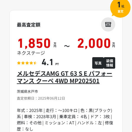
1
社
査定
最高査定額
1,850
2,000
万
万
～
円
円
ネクステージ
装備
4.1
写真
情報
PT
メルセデスAMG GT 63 S E パフォー
マンス クーペ 4WD MP202501
茨城県水戸市
査定依頼日：2025年06月12日
年式：2025年 | 走行：～100キロ | 色：黒(ブラック)
系 | 車検：2028年3月 | 乗車定員： 4名 | ドア： 3枚 |
燃料：その他 | ミッション：AT | ハンドル：左 | 修復
歴：なし