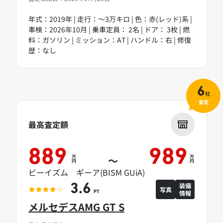
年式：2019年 | 走行：～3万キロ | 色：赤(レッド)系 |
車検：2026年10月 | 乗車定員： 2名 | ドア： 3枚 | 燃
料：ガソリン | ミッション：AT | ハンドル：右 | 修復
歴：なし
6
社
査定
最高査定額
889
989
万
万
～
円
円
ビーイズム ギーア(BISM GUiA)
装備
3.6
写真
情報
PT
メルセデスAMG GT S