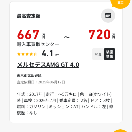
査定
最高査定額
667
720
万
万
～
円
円
輸入車買取センター
装備
4.1
写真
情報
PT
メルセデスAMG GT 4.0
東京都世田谷区
査定依頼日：2025年06月12日
年式：2017年 | 走行：～5万キロ | 色：白(ホワイト)
系 | 車検：2026年7月 | 乗車定員： 2名 | ドア： 3枚 |
燃料：ガソリン | ミッション：AT | ハンドル：左 | 修
復歴：なし