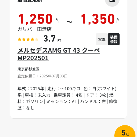
1,250
1,350
万
万
～
円
円
ガリバー田無店
装備
3.7
写真
情報
PT
メルセデスAMG GT 43 クーペ
MP202501
東京都杉並区
査定依頼日：2025年07月03日
年式：2025年 | 走行：～100キロ | 色：白(ホワイト)
系 | 車検：未入力 | 乗車定員： 4名 | ドア： 3枚 | 燃
料：ガソリン | ミッション：AT | ハンドル：左 | 修復
歴：なし
5
社