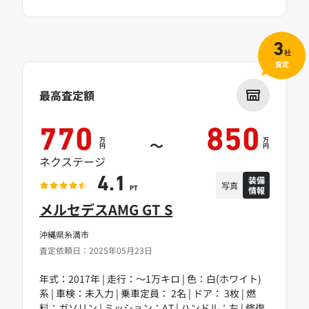
3
社
査定
最高査定額
770
850
万
万
～
円
円
ネクステージ
装備
4.1
写真
情報
PT
メルセデスAMG GT S
沖縄県糸満市
査定依頼日：2025年05月23日
年式：2017年 | 走行：～1万キロ | 色：白(ホワイト)
系 | 車検：未入力 | 乗車定員： 2名 | ドア： 3枚 | 燃
料：ガソリン | ミッション：AT | ハンドル：左 | 修復