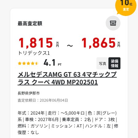
10
社
査定
最高査定額
1,815
1,865
万
万
～
円
円
トリデックス1
装備
4.1
写真
情報
PT
メルセデスAMG GT 63 4マチックプ
ラス クーペ 4WD MP202501
長野県伊那市
査定依頼日：2026年06月04日
年式：2024年 | 走行：～5,000キロ | 色：灰(グレー)
系 | 車検：2027年6月 | 乗車定員： 2名 | ドア： 3枚 |
燃料：ガソリン | ミッション：AT | ハンドル：左 | 修
復歴：なし