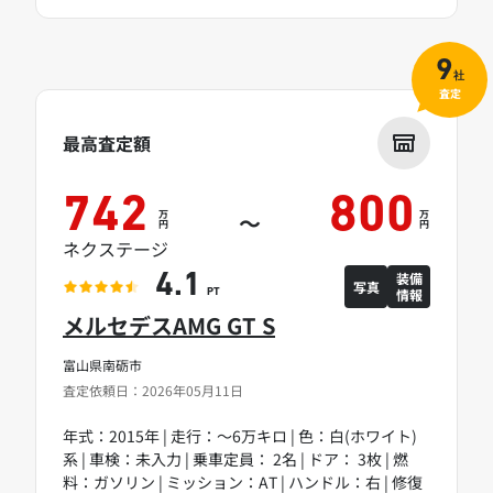
9
社
査定
最高査定額
742
800
万
万
～
円
円
ネクステージ
装備
4.1
写真
情報
PT
メルセデスAMG GT S
富山県南砺市
査定依頼日：2026年05月11日
年式：2015年 | 走行：～6万キロ | 色：白(ホワイト)
系 | 車検：未入力 | 乗車定員： 2名 | ドア： 3枚 | 燃
料：ガソリン | ミッション：AT | ハンドル：右 | 修復