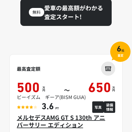
愛車の最高額がわかる
無料
査定スタート!
6
社
査定
最高査定額
500
650
万
万
～
円
円
ビーイズム ギーア(BISM GUiA)
装備
3.6
写真
情報
PT
メルセデスAMG GT S 130th アニ
バーサリー エディション