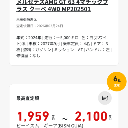
メルセデスAMG GT 63 4マチックプ
ラス クーペ 4WD MP202501
東京都練馬区
査定依頼日：2026年02月24日
年式：2024年 | 走行：～5,000キロ | 色：白(ホワイ
ト)系 | 車検：2027年9月 | 乗車定員： 4名 | ドア： 3
枚 | 燃料：ガソリン | ミッション：AT | ハンドル：左 |
修復歴：なし
6
社
査定
最高査定額
1,959
2,100
万
万
～
円
円
ビーイズム ギーア(BISM GUiA)