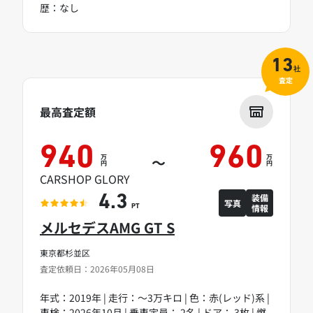
歴：なし
13
社
査定
最高査定額
940
960
万
万
～
円
円
CARSHOP GLORY
装備
4.3
写真
情報
PT
メルセデスAMG GT S
東京都杉並区
査定依頼日：2026年05月08日
年式：2019年 | 走行：～3万キロ | 色：赤(レッド)系 |
車検：2026年10月 | 乗車定員： 2名 | ドア： 3枚 | 燃