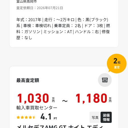
富山県高岡市
査定依頼日：2026年07月21日
年式：2017年 | 走行：～2万キロ | 色：黒(ブラック)
系 | 車検：車検切れ | 乗車定員： 2名 | ドア： 3枚 | 燃
料：ガソリン | ミッション：AT | ハンドル：右 | 修復
歴：なし
2
社
査定
最高査定額
1,030
1,180
万
万
～
円
円
輸入車買取センター
装備
4.1
写真
情報
PT
メルセデスAMG GT ナイト エディ