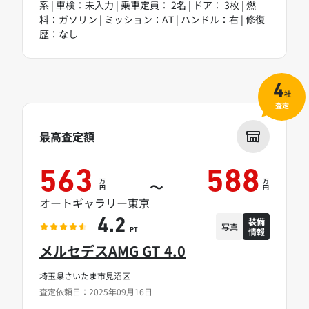
系 | 車検：未入力 | 乗車定員： 2名 | ドア： 3枚 | 燃
料：ガソリン | ミッション：AT | ハンドル：右 | 修復
歴：なし
4
社
査定
最高査定額
563
588
万
万
～
円
円
オートギャラリー東京
装備
4.2
写真
情報
PT
メルセデスAMG GT 4.0
埼玉県さいたま市見沼区
査定依頼日：2025年09月16日