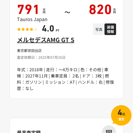
791
820
万
万
～
円
円
Tauros Japan
装備
4.0
写真
情報
PT
メルセデスAMG GT S
東京都世田谷区
査定依頼日：2025年07月26日
年式：2018年 | 走行：～4万キロ | 色：その他 | 車
検：2027年11月 | 乗車定員： 2名 | ドア： 3枚 | 燃
料：ガソリン | ミッション：AT | ハンドル：右 | 修復
歴：なし
4
社
査定
最高査定額