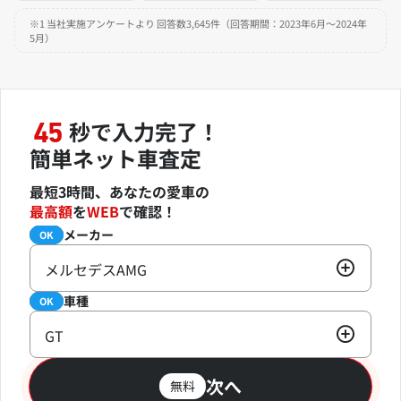
※1 当社実施アンケートより 回答数3,645件（回答期間：2023年6月～2024年
5月）
秒で入力完了！
45
簡単ネット車査定
最短3時間、あなたの愛車の
最高額
を
WEB
で確認！
メーカー
必須
OK
メルセデスAMG
車種
必須
OK
GT
次へ
無料