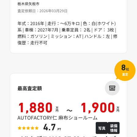
栃木県矢板市
査定依頼日：2026年03月29日
年式：2016年 | 走行：～6万キロ | 色：白(ホワイト)
系 | 車検：2027年7月 | 乗車定員： 2名 | ドア： 3枚 |
燃料：ガソリン | ミッション：AT | ハンドル：左 | 修
復歴：走行不可
8
社
査定
最高査定額
1,880
1,900
万
万
～
円
円
AUTOFACTORY仁 麻布ショールーム
装備
4.7
写真
情報
PT