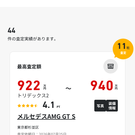
44
件の査定実績があります。
11
社
査定
最高査定額
922
940
万
万
～
円
円
トリデックス2
装備
4.1
写真
情報
PT
メルセデスAMG GT S
東京都杉並区
査定依頼日：2026年07月25日