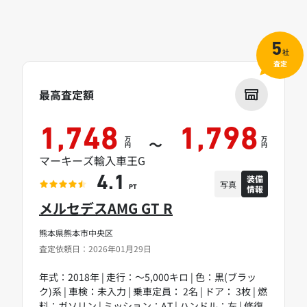
5
社
査定
最高査定額
1,748
1,798
万
万
～
円
円
マーキーズ輸入車王G
装備
4.1
写真
情報
PT
メルセデスAMG GT R
熊本県熊本市中央区
査定依頼日：2026年01月29日
年式：2018年 | 走行：～5,000キロ | 色：黒(ブラッ
ク)系 | 車検：未入力 | 乗車定員： 2名 | ドア： 3枚 | 燃
料：ガソリン | ミッション：AT | ハンドル：左 | 修復