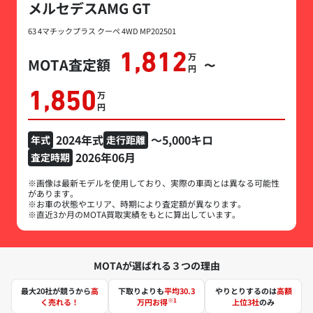
メルセデスAMG GT
63 4マチックプラス クーペ 4WD MP202501
1,812
万円
MOTA査定額
〜
1,850
万円
2024年式
～5,000キロ
年式
走行距離
2026年06月
査定時期
※画像は最新モデルを使用しており、実際の車両とは異なる可能性
があります。
※お車の状態やエリア、時期により査定額が異なります。
※直近3か月のMOTA買取実績をもとに算出しています。
MOTAが選ばれる３つの理由
最大20社が競うから
高
下取りよりも
平均30.3
やりとりするのは
高額
※1
く売れる！
万円お得
上位3社
のみ