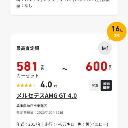
歴：なし
16
社
査定
最高査定額
581
600
万
万
～
円
円
カーゼット
装備
4.0
写真
情報
PT
メルセデスAMG GT 4.0
兵庫県神戸市東灘区
査定依頼日：2025年10月31日
年式：2017年 | 走行：～6万キロ | 色：黄(イエロー)