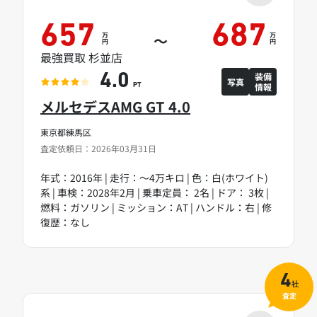
657
687
万
万
～
円
円
最強買取 杉並店
装備
4.0
写真
情報
PT
メルセデスAMG GT 4.0
東京都練馬区
査定依頼日：2026年03月31日
年式：2016年 | 走行：～4万キロ | 色：白(ホワイト)
系 | 車検：2028年2月 | 乗車定員： 2名 | ドア： 3枚 |
燃料：ガソリン | ミッション：AT | ハンドル：右 | 修
復歴：なし
4
社
査定