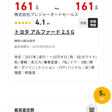
161
161
万
万
～
円
円
株式会社プレジャーオートセールス
装備
4.1
写真
情報
PT
トヨタ アルファード 2.5 G
神奈川県大和市
査定依頼日：2026年08月02日
年式：2017年 | 走行：～10万キロ | 色：白(ホワイト)
系 | 車検：未入力 | 乗車定員： 7名 | ドア： 5枚 | 燃
料：ガソリン | ミッション：CVT | ハンドル：右 | 修
復歴：修復済
5
社
査定
最高査定額