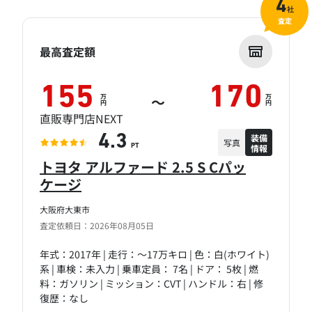
4
社
査定
最高査定額
155
170
万
万
～
円
円
直販専門店NEXT
装備
4.3
写真
情報
PT
トヨタ アルファード 2.5 S Cパッ
ケージ
大阪府大東市
査定依頼日：2026年08月05日
年式：2017年 | 走行：～17万キロ | 色：白(ホワイト)
系 | 車検：未入力 | 乗車定員： 7名 | ドア： 5枚 | 燃
料：ガソリン | ミッション：CVT | ハンドル：右 | 修
復歴：なし