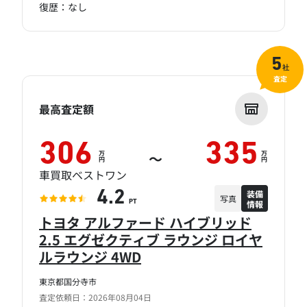
復歴：なし
5
社
査定
最高査定額
306
335
万
万
～
円
円
車買取ベストワン
装備
4.2
写真
情報
PT
トヨタ アルファード ハイブリッド
2.5 エグゼクティブ ラウンジ ロイヤ
ルラウンジ 4WD
東京都国分寺市
査定依頼日：2026年08月04日