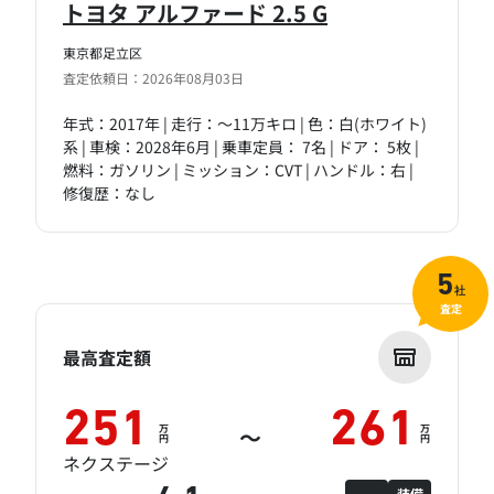
トヨタ アルファード 2.5 G
東京都足立区
査定依頼日：2026年08月03日
年式：2017年 | 走行：～11万キロ | 色：白(ホワイト)
系 | 車検：2028年6月 | 乗車定員： 7名 | ドア： 5枚 |
燃料：ガソリン | ミッション：CVT | ハンドル：右 |
修復歴：なし
5
社
査定
最高査定額
251
261
万
万
～
円
円
ネクステージ
装備