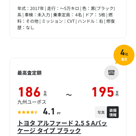
年式：2017年 | 走行：～5万キロ | 色：黒(ブラック)
系 | 車検：未入力 | 乗車定員： 4名 | ドア： 5枚 | 燃
料：その他 | ミッション：CVT | ハンドル：右 | 修復
歴：なし
4
社
査定
最高査定額
186
195
万
万
～
円
円
九州ユーポス
装備
4.1
写真
情報
PT
トヨタ アルファード 2.5 S Aパッ
ケージ タイプ ブラック