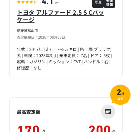
4.1
写真
情報
PT
トヨタ アルファード 2.5 S Cパッ
ケージ
愛媛県松山市
査定依頼日：2026年08月03日
年式：2017年 | 走行：～5万キロ | 色：黒(ブラック)
系 | 車検：2028年3月 | 乗車定員： 7名 | ドア： 5枚 |
燃料：ガソリン | ミッション：CVT | ハンドル：右 |
修復歴：なし
2
社
査定
最高査定額
170
200
万
万