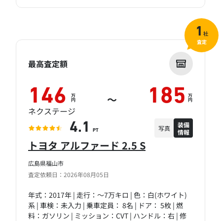
1
社
査定
最高査定額
146
185
万
万
～
円
円
ネクステージ
装備
4.1
写真
情報
PT
トヨタ アルファード 2.5 S
広島県福山市
査定依頼日：2026年08月05日
年式：2017年 | 走行：～7万キロ | 色：白(ホワイト)
系 | 車検：未入力 | 乗車定員： 8名 | ドア： 5枚 | 燃
料：ガソリン | ミッション：CVT | ハンドル：右 | 修