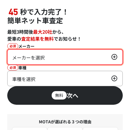
秒で入力完了！
45
簡単ネット車査定
最短3時間後
最大20社
から、
愛車の
査定結果を無料
でお知らせ！
メーカー
必須
メーカーを選択
車種
必須
車種を選択
次へ
無料
MOTAが選ばれる３つの理由