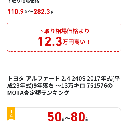
下取り相場価格
～
110.9
282.3
万
万
円
円
下取り相場価格より
12.3
万円高い！
トヨタ アルファード 2.4 240S 2017年式(平
成29年式)9年落ち ～13万キロ 751576の
MOTA査定額ランキング
1
50
80
～
位
万
万
円
円