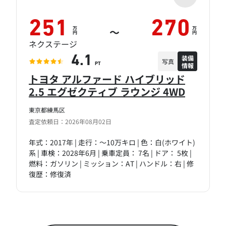
251
270
万
万
～
円
円
ネクステージ
装備
4.1
写真
情報
PT
トヨタ アルファード ハイブリッド
2.5 エグゼクティブ ラウンジ 4WD
東京都練馬区
査定依頼日：2026年08月02日
年式：2017年 | 走行：～10万キロ | 色：白(ホワイト)
系 | 車検：2028年6月 | 乗車定員： 7名 | ドア： 5枚 |
燃料：ガソリン | ミッション：AT | ハンドル：右 | 修
復歴：修復済