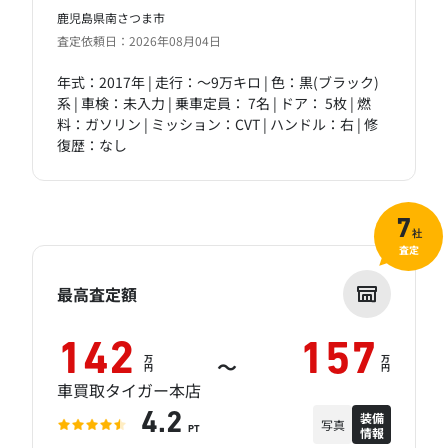
鹿児島県南さつま市
査定依頼日：2026年08月04日
年式：2017年 | 走行：～9万キロ | 色：黒(ブラック)
系 | 車検：未入力 | 乗車定員： 7名 | ドア： 5枚 | 燃
料：ガソリン | ミッション：CVT | ハンドル：右 | 修
復歴：なし
7
社
査定
最高査定額
142
157
万
万
～
円
円
車買取タイガー本店
装備
4.2
写真
情報
PT