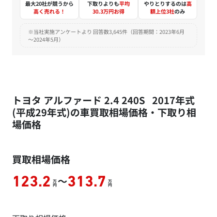
最大20社が競うから
下取りよりも
平均
やりとりするのは
高
高く売れる！
30.3万円お得
額上位3社
のみ
※当社実施アンケートより 回答数3,645件（回答期間：2023年6月
～2024年5月）
トヨタ アルファード 2.4 240S 2017年式
(平成29年式)の車買取相場価格・下取り相
場価格
買取相場価格
～
123.2
313.7
万
万
円
円