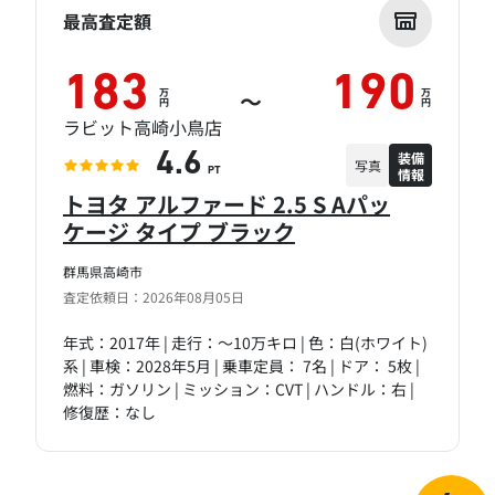
最高査定額
183
190
万
万
～
円
円
ラビット高崎小鳥店
装備
4.6
写真
情報
PT
トヨタ アルファード 2.5 S Aパッ
ケージ タイプ ブラック
群馬県高崎市
査定依頼日：2026年08月05日
年式：2017年 | 走行：～10万キロ | 色：白(ホワイト)
系 | 車検：2028年5月 | 乗車定員： 7名 | ドア： 5枚 |
燃料：ガソリン | ミッション：CVT | ハンドル：右 |
修復歴：なし