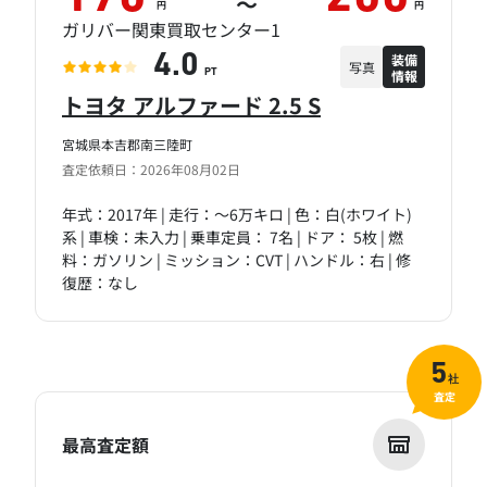
～
円
円
ガリバー関東買取センター1
装備
4.0
写真
情報
PT
トヨタ アルファード 2.5 S
宮城県本吉郡南三陸町
査定依頼日：2026年08月02日
年式：2017年 | 走行：～6万キロ | 色：白(ホワイト)
系 | 車検：未入力 | 乗車定員： 7名 | ドア： 5枚 | 燃
料：ガソリン | ミッション：CVT | ハンドル：右 | 修
復歴：なし
5
社
査定
最高査定額