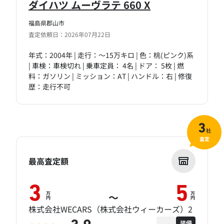
ダイハツ ムーヴラテ 660 X
福島県郡山市
査定依頼日：2026年07月22日
年式：2004年 | 走行：～15万キロ | 色：桃(ピンク)系
| 車検：車検切れ | 乗車定員： 4名 | ドア： 5枚 | 燃
料：ガソリン | ミッション：AT | ハンドル：右 | 修復
歴：走行不可
3
社
査定
最高査定額
3
5
万
万
～
円
円
株式会社WECARS（株式会社ウィーカーズ）2
装備