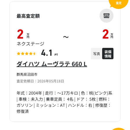
査定
最高査定額
2
2
万
万
～
円
円
ネクステージ
装備
4.1
写真
情報
PT
ダイハツ ムーヴラテ 660 L
群馬県沼田市
査定依頼日：2026年05月18日
年式：2004年 | 走行：～17万キロ | 色：桃(ピンク)系
| 車検：未入力 | 乗車定員： 4名 | ドア： 5枚 | 燃料：
ガソリン | ミッション：AT | ハンドル：右 | 修復歴：
修復済