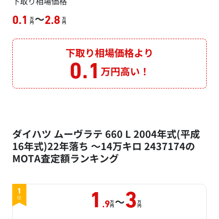
下取り相場価格
～
0.1
2.8
万
万
円
円
下取り相場価格より
0.1
万円高い！
ダイハツ ムーヴラテ 660 L 2004年式(平成
16年式)22年落ち ～14万キロ 2437174の
MOTA査定額ランキング
1
1
3
～
位
万
万
.9
円
円