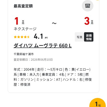
最高査定額
1
3
万
万
～
円
円
ネクステージ
装備
4.1
写真
情報
PT
ダイハツ ムーヴラテ 660 L
千葉県袖ケ浦市
査定依頼日：2026年06月10日
年式：2004年 | 走行：～5万キロ | 色：黄(イエロー)
系 | 車検：未入力 | 乗車定員： 4名 | ドア： 5枚 | 燃
料：ガソリン | ミッション：AT | ハンドル：右 | 修復
歴：修復済
1
社