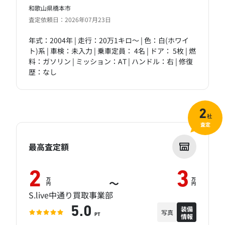
和歌山県橋本市
査定依頼日：2026年07月23日
年式：2004年 | 走行：20万1キロ～ | 色：白(ホワイ
ト)系 | 車検：未入力 | 乗車定員： 4名 | ドア： 5枚 | 燃
料：ガソリン | ミッション：AT | ハンドル：右 | 修復
歴：なし
2
社
査定
最高査定額
2
3
万
万
～
円
円
S.live中通り買取事業部
装備
5.0
写真
情報
PT