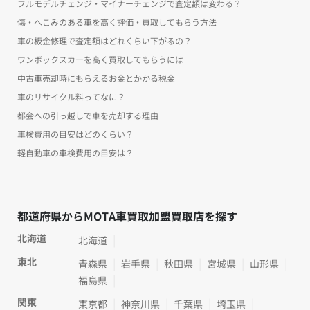
フルモデルチェンジ・マイナーチェンジで査定額は変わる？
傷・へこみのある車を高く評価・買取してもらう方法
車の板金修理で査定額はどれくらい下がるの？
ワンボックスカーを高く買取してもらうには
中古車売却時にもらえるお金とかかる税金
車のリサイクル料ってなに？
都会への引っ越しで車を売却する理由
車検費用の目安はどのくらい？
軽自動車の車検費用の目安は？
都道府県からMOTA車買取加盟買取店を探す
北海道
北海道
東北
青森県
岩手県
秋田県
宮城県
山形県
福島県
関東
東京都
神奈川県
千葉県
埼玉県