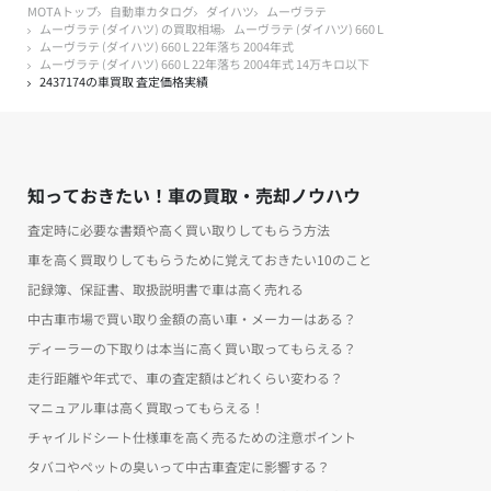
MOTAトップ
自動車カタログ
ダイハツ
ムーヴラテ
ムーヴラテ (ダイハツ) の買取相場
ムーヴラテ (ダイハツ) 660 L
ムーヴラテ (ダイハツ) 660 L 22年落ち 2004年式
ムーヴラテ (ダイハツ) 660 L 22年落ち 2004年式 14万キロ以下
2437174の車買取 査定価格実績
知っておきたい！車の買取・売却ノウハウ
査定時に必要な書類や高く買い取りしてもらう方法
車を高く買取りしてもらうために覚えておきたい10のこと
記録簿、保証書、取扱説明書で車は高く売れる
中古車市場で買い取り金額の高い車・メーカーはある？
ディーラーの下取りは本当に高く買い取ってもらえる？
走行距離や年式で、車の査定額はどれくらい変わる？
マニュアル車は高く買取ってもらえる！
チャイルドシート仕様車を高く売るための注意ポイント
タバコやペットの臭いって中古車査定に影響する？