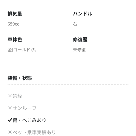
排気量
ハンドル
659cc
右
車体色
修復歴
金(ゴールド)系
未修復
装備・状態
禁煙
サンルーフ
傷・へこみあり
ペット乗車実績あり