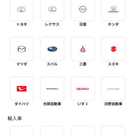
トヨタ
レクサス
日産
ホンダ
マツダ
スバル
三菱
スズキ
ダイハツ
光岡自動車
いすゞ
日野自動車
輸入車