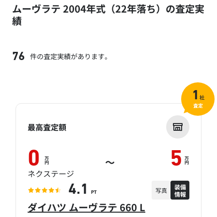
ムーヴラテ 2004年式（22年落ち）の査定実
績
件の査定実績があります。
76
1
社
査定
最高査定額
0
5
万
万
～
円
円
ネクステージ
装備
4.1
写真
情報
PT
ダイハツ ムーヴラテ 660 L