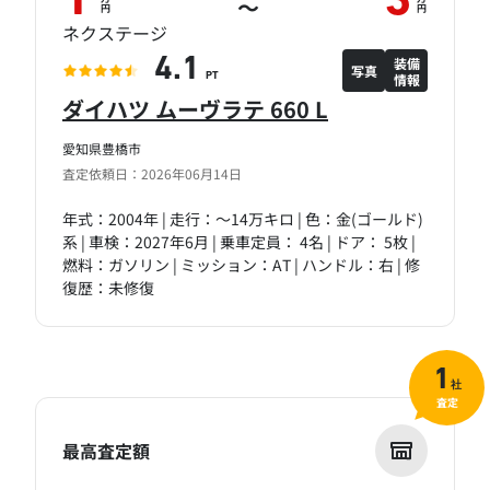
1
3
～
円
円
ネクステージ
装備
4.1
写真
情報
PT
ダイハツ ムーヴラテ 660 L
愛知県豊橋市
査定依頼日：2026年06月14日
年式：2004年 | 走行：～14万キロ | 色：金(ゴールド)
系 | 車検：2027年6月 | 乗車定員： 4名 | ドア： 5枚 |
燃料：ガソリン | ミッション：AT | ハンドル：右 | 修
復歴：未修復
1
社
査定
最高査定額