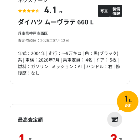
ネクステージ
装備
4.1
写真
情報
PT
ダイハツ ムーヴラテ 660 L
兵庫県神戸市西区
査定依頼日：2026年07月12日
年式：2004年 | 走行：～9万キロ | 色：黒(ブラック)
系 | 車検：2026年7月 | 乗車定員： 4名 | ドア： 5枚 |
燃料：ガソリン | ミッション：AT | ハンドル：右 | 修
復歴：なし
1
社
査定
最高査定額
万
万