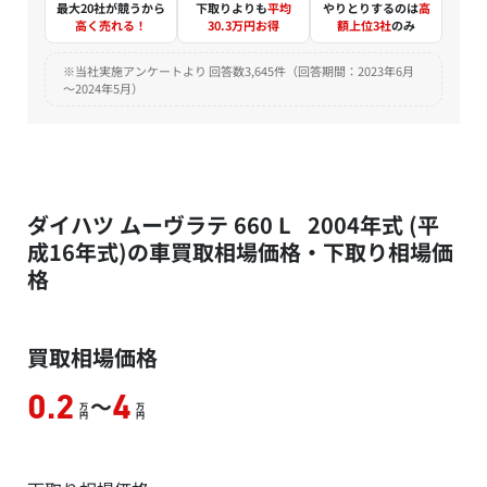
最大20社が競うから
下取りよりも
平均
やりとりするのは
高
高く売れる！
30.3万円お得
額上位3社
のみ
※当社実施アンケートより 回答数3,645件（回答期間：2023年6月
～2024年5月）
ダイハツ ムーヴラテ 660 L 2004年式 (平
成16年式)の車買取相場価格・下取り相場価
格
買取相場価格
～
0.2
4
万
万
円
円