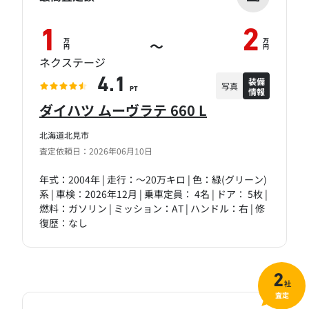
1
2
万
万
～
円
円
ネクステージ
装備
4.1
写真
情報
PT
ダイハツ ムーヴラテ 660 L
北海道北見市
査定依頼日：2026年06月10日
年式：2004年 | 走行：～20万キロ | 色：緑(グリーン)
系 | 車検：2026年12月 | 乗車定員： 4名 | ドア： 5枚 |
燃料：ガソリン | ミッション：AT | ハンドル：右 | 修
復歴：なし
2
社
査定