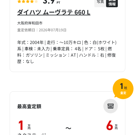
3.9
写真
情報
PT
ダイハツ ムーヴラテ 660 L
大阪府岸和田市
査定依頼日：2026年07月19日
年式：2004年 | 走行：～10万キロ | 色：白(ホワイト)
系 | 車検：未入力 | 乗車定員： 4名 | ドア： 5枚 | 燃
料：ガソリン | ミッション：AT | ハンドル：右 | 修復
歴：なし
1
社
査定
最高査定額
1
6
万
万
～
円
円