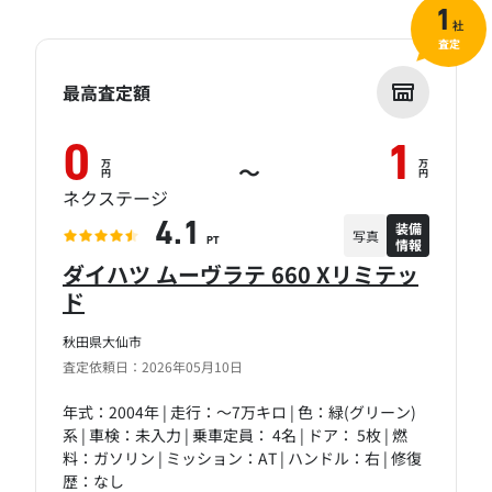
1
社
査定
最高査定額
0
1
万
万
～
円
円
ネクステージ
装備
4.1
写真
情報
PT
ダイハツ ムーヴラテ 660 Xリミテッ
ド
秋田県大仙市
査定依頼日：2026年05月10日
年式：2004年 | 走行：～7万キロ | 色：緑(グリーン)
系 | 車検：未入力 | 乗車定員： 4名 | ドア： 5枚 | 燃
料：ガソリン | ミッション：AT | ハンドル：右 | 修復
歴：なし