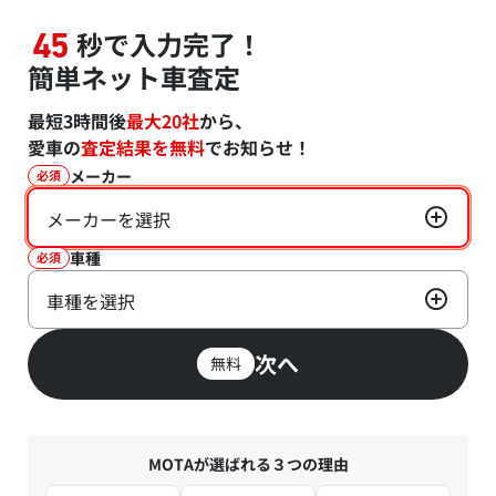
秒で入力完了！
45
簡単ネット車査定
最短3時間後
最大20社
から、
愛車の
査定結果を無料
でお知らせ！
メーカー
必須
メーカーを選択
車種
必須
車種を選択
次へ
無料
MOTAが選ばれる３つの理由