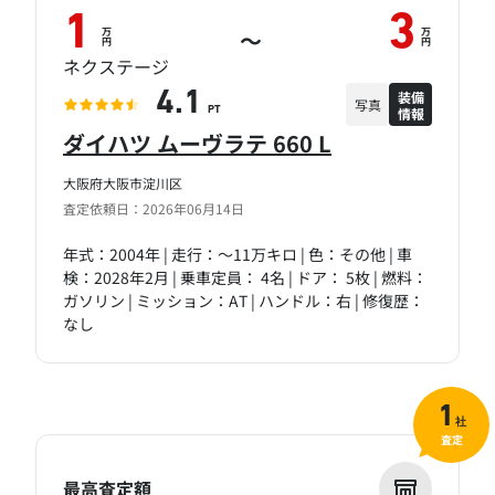
1
3
万
万
～
円
円
ネクステージ
装備
4.1
写真
情報
PT
ダイハツ ムーヴラテ 660 L
大阪府大阪市淀川区
査定依頼日：2026年06月14日
年式：2004年 | 走行：～11万キロ | 色：その他 | 車
検：2028年2月 | 乗車定員： 4名 | ドア： 5枚 | 燃料：
ガソリン | ミッション：AT | ハンドル：右 | 修復歴：
なし
1
社
査定
最高査定額