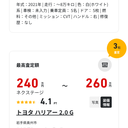
年式：2021年 | 走行：～8万キロ | 色：白(ホワイト)
系 | 車検：未入力 | 乗車定員： 5名 | ドア： 5枚 | 燃
料：その他 | ミッション：CVT | ハンドル：右 | 修復
歴：なし
3
社
査定
最高査定額
240
260
万
万
～
円
円
ネクステージ
装備
4.1
写真
情報
PT
トヨタ ハリアー 2.0 G
岩手県奥州市