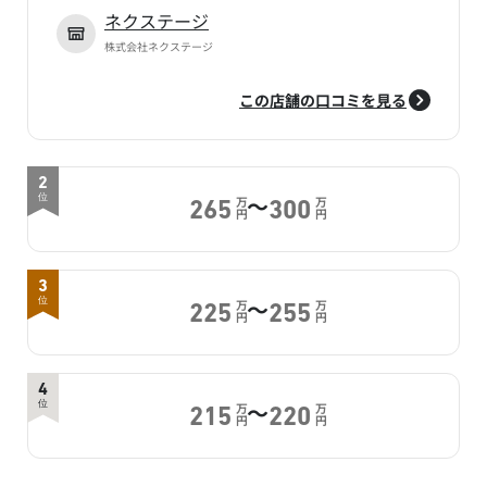
ネクステージ
株式会社ネクステージ
この店舗の口コミを見る
2
～
位
万
万
265
300
円
円
3
～
位
万
万
225
255
円
円
4
～
位
万
万
215
220
円
円