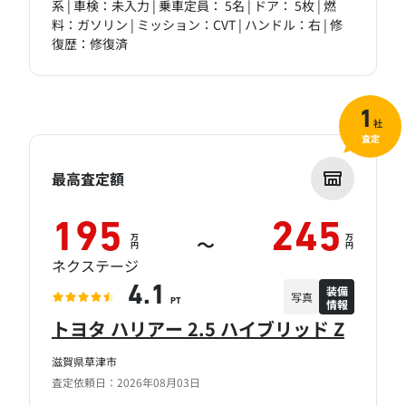
系 | 車検：未入力 | 乗車定員： 5名 | ドア： 5枚 | 燃
料：ガソリン | ミッション：CVT | ハンドル：右 | 修
復歴：修復済
1
社
査定
最高査定額
195
245
万
万
～
円
円
ネクステージ
装備
4.1
写真
情報
PT
トヨタ ハリアー 2.5 ハイブリッド Z
滋賀県草津市
査定依頼日：2026年08月03日