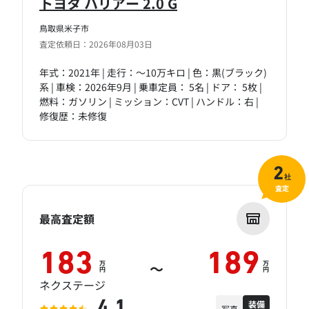
トヨタ ハリアー 2.0 G
鳥取県米子市
査定依頼日：2026年08月03日
年式：2021年 | 走行：～10万キロ | 色：黒(ブラック)
系 | 車検：2026年9月 | 乗車定員： 5名 | ドア： 5枚 |
燃料：ガソリン | ミッション：CVT | ハンドル：右 |
修復歴：未修復
2
社
査定
最高査定額
183
189
万
万
～
円
円
ネクステージ
装備
4.1
写真