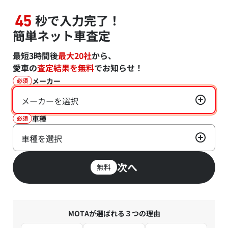
秒で入力完了！
45
簡単ネット車査定
最短3時間後
最大20社
から、
愛車の
査定結果を無料
でお知らせ！
メーカー
必須
メーカーを選択
車種
必須
車種を選択
次へ
無料
MOTAが選ばれる３つの理由