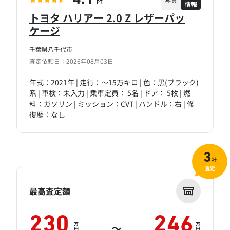
情報
PT
トヨタ ハリアー 2.0 Z レザーパッ
ケージ
千葉県八千代市
査定依頼日：2026年08月03日
年式：2021年 | 走行：～15万キロ | 色：黒(ブラック)
系 | 車検：未入力 | 乗車定員： 5名 | ドア： 5枚 | 燃
料：ガソリン | ミッション：CVT | ハンドル：右 | 修
復歴：なし
3
社
査定
最高査定額
230
246
万
万
～
円
円