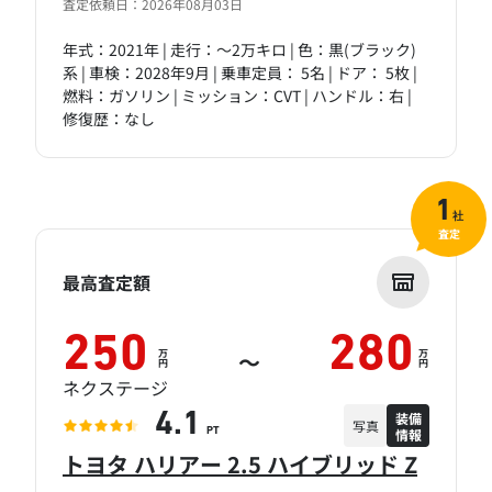
査定依頼日：2026年08月03日
年式：2021年 | 走行：～2万キロ | 色：黒(ブラック)
系 | 車検：2028年9月 | 乗車定員： 5名 | ドア： 5枚 |
燃料：ガソリン | ミッション：CVT | ハンドル：右 |
修復歴：なし
1
社
査定
最高査定額
250
280
万
万
～
円
円
ネクステージ
装備
4.1
写真
情報
PT
トヨタ ハリアー 2.5 ハイブリッド Z