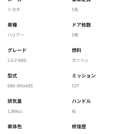
トヨタ
5名
車種
ドア枚数
ハリアー
5枚
グレード
燃料
2.0 Z 4WD
ガソリン
型式
ミッション
6BA-MXUA85
CVT
排気量
ハンドル
1,986cc
右
車体色
修復歴