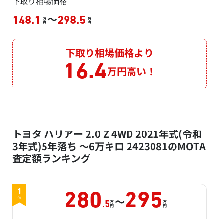
下取り相場価格
～
148.1
298.5
万
万
円
円
下取り相場価格より
16.4
万円高い！
トヨタ ハリアー 2.0 Z 4WD 2021年式(令和
3年式)5年落ち ～6万キロ 2423081のMOTA
査定額ランキング
1
280
295
～
位
万
万
.5
円
円