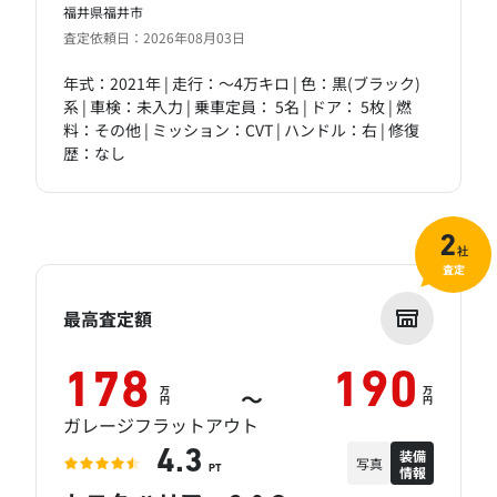
福井県福井市
査定依頼日：2026年08月03日
年式：2021年 | 走行：～4万キロ | 色：黒(ブラック)
系 | 車検：未入力 | 乗車定員： 5名 | ドア： 5枚 | 燃
料：その他 | ミッション：CVT | ハンドル：右 | 修復
歴：なし
2
社
査定
最高査定額
178
190
万
万
～
円
円
ガレージフラットアウト
装備
4.3
写真
情報
PT