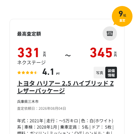
9
社
査定
最高査定額
331
345
万
万
～
円
円
ネクステージ
装備
4.1
写真
情報
PT
トヨタ ハリアー 2.5 ハイブリッド Z
レザーパッケージ
兵庫県三木市
査定依頼日：2026年08月04日
年式：2021年 | 走行：～5万キロ | 色：白(ホワイト)
系 | 車検：2028年1月 | 乗車定員： 5名 | ドア： 5枚 |
燃料：ガソリン | ミッション：CVT | ハンドル：右 |