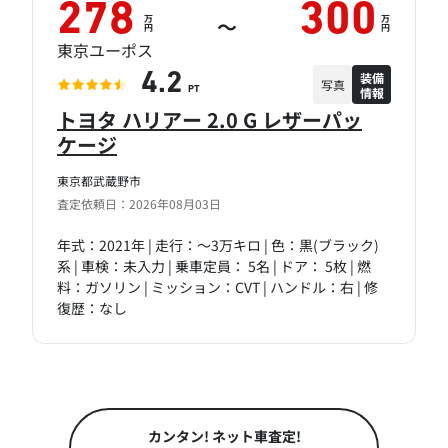
278
300
万
万
～
円
円
東京ユーポス
装備
4.2
写真
情報
PT
トヨタ ハリアー 2.0 G レザーパッ
ケージ
東京都武蔵野市
査定依頼日：2026年08月03日
年式：2021年 | 走行：～3万キロ | 色：黒(ブラック)
系 | 車検：未入力 | 乗車定員： 5名 | ドア： 5枚 | 燃
料：ガソリン | ミッション：CVT | ハンドル：右 | 修
復歴：なし
カンタン! ネット車査定!