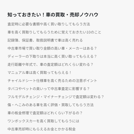
知っておきたい！車の買取・売却ノウハウ
査定時に必要な書類や高く買い取りしてもらう方法
車を高く買取りしてもらうために覚えておきたい10のこと
記録簿、保証書、取扱説明書で車は高く売れる
中古車市場で買い取り金額の高い車・メーカーはある？
ディーラーの下取りは本当に高く買い取ってもらえる？
走行距離や年式で、車の査定額はどれくらい変わる？
マニュアル車は高く買取ってもらえる！
チャイルドシート仕様車を高く売るための注意ポイント
タバコやペットの臭いって中古車査定に影響する？
フルモデルチェンジ・マイナーチェンジで査定額は変わる？
傷・へこみのある車を高く評価・買取してもらう方法
車の板金修理で査定額はどれくらい下がるの？
ワンボックスカーを高く買取してもらうには
中古車売却時にもらえるお金とかかる税金