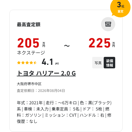
3
社
査定
最高査定額
205
225
万
万
～
円
円
ネクステージ
装備
4.1
写真
情報
PT
トヨタ ハリアー 2.0 G
大阪府堺市中区
査定依頼日：2026年08月04日
年式：2021年 | 走行：～6万キロ | 色：黒(ブラック)
系 | 車検：未入力 | 乗車定員： 5名 | ドア： 5枚 | 燃
料：ガソリン | ミッション：CVT | ハンドル：右 | 修
復歴：なし