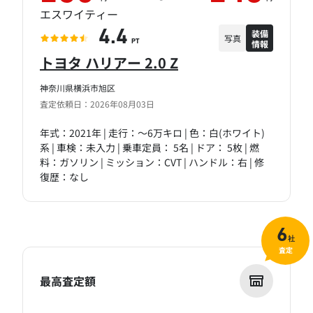
エスワイティー
装備
4.4
写真
情報
PT
トヨタ ハリアー 2.0 Z
神奈川県横浜市旭区
査定依頼日：2026年08月03日
年式：2021年 | 走行：～6万キロ | 色：白(ホワイト)
系 | 車検：未入力 | 乗車定員： 5名 | ドア： 5枚 | 燃
料：ガソリン | ミッション：CVT | ハンドル：右 | 修
復歴：なし
6
社
査定
最高査定額