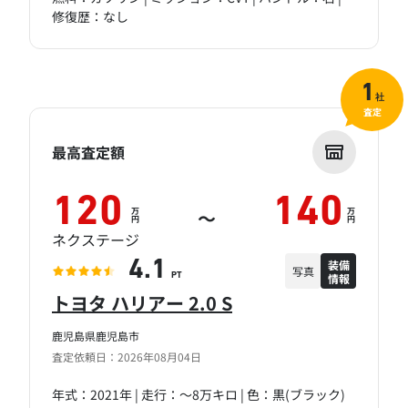
修復歴：なし
1
社
査定
最高査定額
120
140
万
万
～
円
円
ネクステージ
装備
4.1
写真
情報
PT
トヨタ ハリアー 2.0 S
鹿児島県鹿児島市
査定依頼日：2026年08月04日
年式：2021年 | 走行：～8万キロ | 色：黒(ブラック)