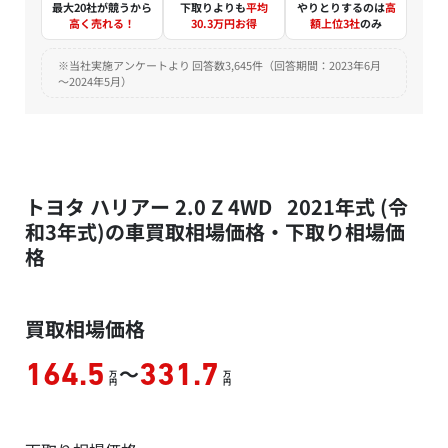
最大20社が競うから
下取りよりも
平均
やりとりするのは
高
高く売れる！
30.3万円お得
額上位3社
のみ
※当社実施アンケートより 回答数3,645件（回答期間：2023年6月
～2024年5月）
トヨタ ハリアー 2.0 Z 4WD 2021年式 (令
和3年式)の車買取相場価格・下取り相場価
格
買取相場価格
～
164.5
331.7
万
万
円
円