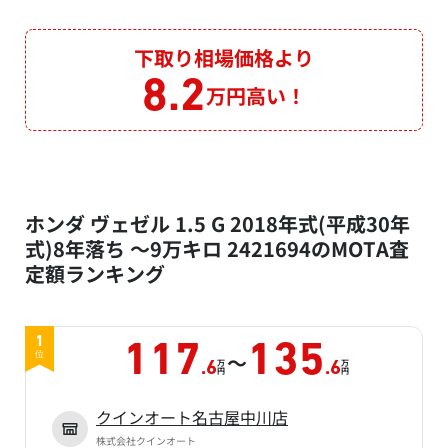
下取り相場価格より
8.2
万円高い！
ホンダ ヴェゼル 1.5 G 2018年式(平成30年
式)8年落ち ～9万キロ 2421694のMOTA査
定額ランキング
1
117
135
～
位
万
万
.6
.6
円
円
クインオート名古屋中川店
株式会社クインオート