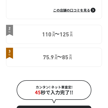
この店舗の口コミを見る
2
～
位
万
万
110
125
円
円
3
～
位
万
万
75.9
85
円
円
カンタン! ネット車査定!
45
秒で入力完了!!