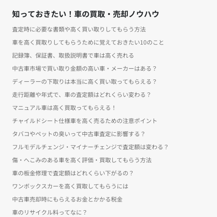
知っておきたい！車の買取・売却ノウハウ
査定時に必要な書類や高く買い取りしてもらう方法
車を高く買取りしてもらうために覚えておきたい10のこと
記録簿、保証書、取扱説明書で車は高く売れる
中古車市場で買い取り金額の高い車・メーカーはある？
ディーラーの下取りは本当に高く買い取ってもらえる？
走行距離や年式で、車の査定額はどれくらい変わる？
マニュアル車は高く買取ってもらえる！
チャイルドシート仕様車を高く売るための注意ポイント
タバコやペットの臭いって中古車査定に影響する？
フルモデルチェンジ・マイナーチェンジで査定額は変わる？
傷・へこみのある車を高く評価・買取してもらう方法
車の板金修理で査定額はどれくらい下がるの？
ワンボックスカーを高く買取してもらうには
中古車売却時にもらえるお金とかかる税金
車のリサイクル料ってなに？