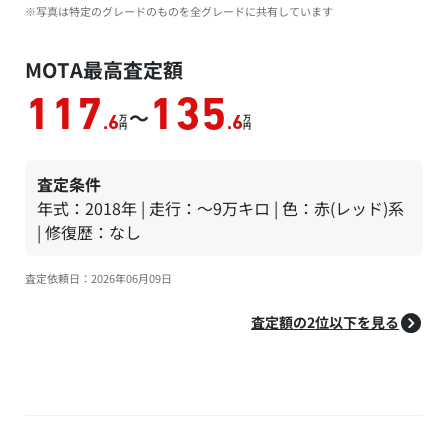
※写真は特定のグレードのものを全グレードに共有しています
MOTA最高査定額
117
135
～
万
万
.6
.6
円
円
査定条件
年式：2018年 | 走行：～9万キロ | 色：赤(レッド)系
| 修復歴：なし
査定依頼日：2026年06月09日
査定額の2位以下を見る