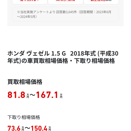
※当社実施アンケートより 回答数3,645件（回答期間：2023年6月
～2024年5月）
ホンダ ヴェゼル 1.5 G 2018年式 (平成30
年式)の車買取相場価格・下取り相場価格
買取相場価格
～
81.8
167.1
万
万
円
円
下取り相場価格
～
73.6
150.4
万
万
円
円