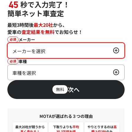
秒で入力完了！
45
簡単ネット車査定
最短3時間後
最大20社
から、
愛車の
査定結果を無料
でお知らせ！
メーカー
必須
メーカーを選択
車種
必須
車種を選択
次へ
無料
MOTAが選ばれる３つの理由
最大20社が競うから
下取りよりも
平均
やりとりするのは
高
高く売れる！
30.3万円お得
額上位3社
のみ