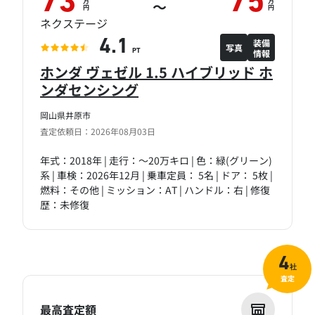
73
75
万
万
～
円
円
ネクステージ
装備
4.1
写真
情報
PT
ホンダ ヴェゼル 1.5 ハイブリッド ホ
ンダセンシング
岡山県井原市
査定依頼日：2026年08月03日
年式：2018年 | 走行：～20万キロ | 色：緑(グリーン)
系 | 車検：2026年12月 | 乗車定員： 5名 | ドア： 5枚 |
燃料：その他 | ミッション：AT | ハンドル：右 | 修復
歴：未修復
4
社
査定
最高査定額