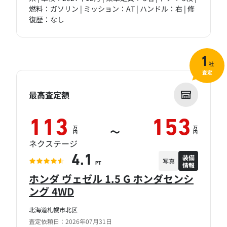
燃料：ガソリン | ミッション：AT | ハンドル：右 | 修
復歴：なし
1
社
査定
最高査定額
113
153
万
万
～
円
円
ネクステージ
装備
4.1
写真
情報
PT
ホンダ ヴェゼル 1.5 G ホンダセンシ
ング 4WD
北海道札幌市北区
査定依頼日：2026年07月31日