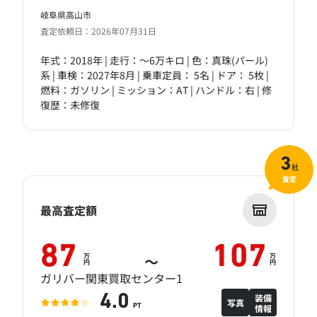
岐阜県高山市
査定依頼日：2026年07月31日
年式：2018年 | 走行：～6万キロ | 色：真珠(パール)
系 | 車検：2027年8月 | 乗車定員： 5名 | ドア： 5枚 |
燃料：ガソリン | ミッション：AT | ハンドル：右 | 修
復歴：未修復
3
社
査定
最高査定額
87
107
万
万
～
円
円
ガリバー関東買取センター1
装備
4.0
写真
情報
PT