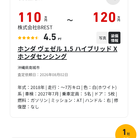
110
120
万
万
～
円
円
株式会社BREST
装備
4.5
写真
情報
PT
ホンダ ヴェゼル 1.5 ハイブリッド X
ホンダセンシング
沖縄県南城市
査定依頼日：2026年08月02日
年式：2018年 | 走行：～7万キロ | 色：白(ホワイト)
系 | 車検：2027年7月 | 乗車定員： 5名 | ドア： 5枚 |
燃料：ガソリン | ミッション：AT | ハンドル：右 | 修
復歴：なし
1
社