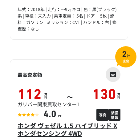
年式：2018年 | 走行：～9万キロ | 色：黒(ブラック)
系 | 車検：未入力 | 乗車定員： 5名 | ドア： 5枚 | 燃
料：ガソリン | ミッション：CVT | ハンドル：右 | 修
復歴：なし
2
社
査定
最高査定額
112
130
万
万
～
円
円
ガリバー関東買取センター1
装備
4.0
写真
情報
PT
ホンダ ヴェゼル 1.5 ハイブリッド X
ホンダセンシング 4WD