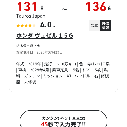
131
136
万
万
～
円
円
Tauros Japan
装備
4.0
写真
情報
PT
ホンダ ヴェゼル 1.5 G
栃木県宇都宮市
査定依頼日：2026年07月29日
年式：2018年 | 走行：～10万キロ | 色：赤(レッド)系
| 車検：2028年4月 | 乗車定員： 5名 | ドア： 5枚 | 燃
料：ガソリン | ミッション：AT | ハンドル：右 | 修復
歴：未修復
カンタン! ネット車査定!
45
秒で入力完了!!