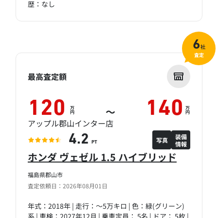
歴：なし
6
社
査定
最高査定額
120
140
万
万
～
円
円
アップル郡山インター店
装備
4.2
写真
情報
PT
ホンダ ヴェゼル 1.5 ハイブリッド
福島県郡山市
査定依頼日：2026年08月01日
年式：2018年 | 走行：～5万キロ | 色：緑(グリーン)
系 | 車検：2027年12月 | 乗車定員： 5名 | ドア： 5枚 |