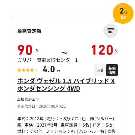
2
社
査定
最高査定額
90
120
万
万
～
円
円
ガリバー関東買取センター1
装備
4.0
写真
情報
PT
ホンダ ヴェゼル 1.5 ハイブリッド X
ホンダセンシング 4WD
島根県浜田市
査定依頼日：2026年08月02日
年式：2018年 | 走行：～8万キロ | 色：銀(シルバー)
系 | 車検：2027年3月 | 乗車定員： 5名 | ドア： 5枚 |
燃料：その他 | ミッション：AT | ハンドル：右 | 修復