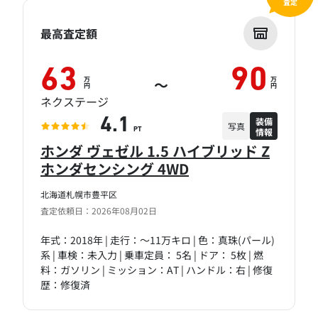
査定
最高査定額
63
90
万
万
～
円
円
ネクステージ
装備
4.1
写真
情報
PT
ホンダ ヴェゼル 1.5 ハイブリッド Z
ホンダセンシング 4WD
北海道札幌市豊平区
査定依頼日：2026年08月02日
年式：2018年 | 走行：～11万キロ | 色：真珠(パール)
系 | 車検：未入力 | 乗車定員： 5名 | ドア： 5枚 | 燃
料：ガソリン | ミッション：AT | ハンドル：右 | 修復
歴：修復済