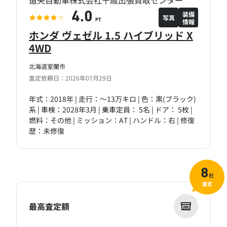
道央自動車株式会社千歳出張買取センター
装備
4.0
写真
情報
PT
ホンダ ヴェゼル 1.5 ハイブリッド X
4WD
北海道室蘭市
査定依頼日：2026年07月29日
年式：2018年 | 走行：～13万キロ | 色：黒(ブラック)
系 | 車検：2028年3月 | 乗車定員： 5名 | ドア： 5枚 |
燃料：その他 | ミッション：AT | ハンドル：右 | 修復
歴：未修復
8
社
査定
最高査定額