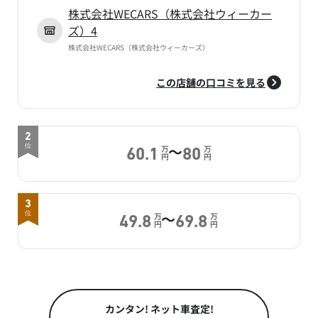
株式会社WECARS（株式会社ウィーカー
ズ）4
株式会社WECARS（株式会社ウィーカーズ）
この店舗の口コミを見る
2
～
位
万
万
60.1
80
円
円
3
～
位
万
万
49.8
69.8
円
円
カンタン! ネット車査定!