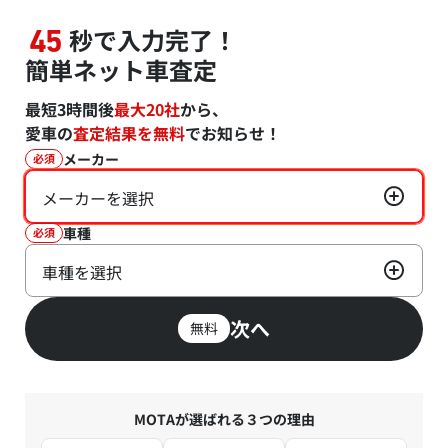
秒で入力完了！
45
簡単ネット車査定
最短3時間後
最大20社
から、
愛車の
査定結果を無料
でお知らせ！
メーカー
必須
メーカーを選択
車種
必須
車種を選択
次へ
無料
MOTAが選ばれる３つの理由