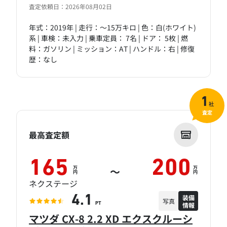
査定依頼日：2026年08月02日
年式：2019年 | 走行：～15万キロ | 色：白(ホワイト)
系 | 車検：未入力 | 乗車定員： 7名 | ドア： 5枚 | 燃
料：ガソリン | ミッション：AT | ハンドル：右 | 修復
歴：なし
1
社
査定
最高査定額
165
200
万
万
～
円
円
ネクステージ
装備
4.1
写真
情報
PT
マツダ CX-8 2.2 XD エクスクルーシ