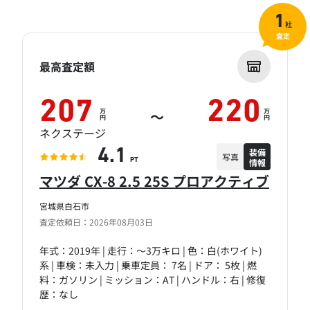
1
社
査定
最高査定額
207
220
万
万
～
円
円
ネクステージ
装備
4.1
写真
情報
PT
マツダ CX-8 2.5 25S プロアクティブ
宮城県白石市
査定依頼日：2026年08月03日
年式：2019年 | 走行：～3万キロ | 色：白(ホワイト)
系 | 車検：未入力 | 乗車定員： 7名 | ドア： 5枚 | 燃
料：ガソリン | ミッション：AT | ハンドル：右 | 修復
歴：なし