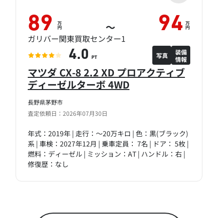
89
94
万
万
～
円
円
ガリバー関東買取センター1
装備
4.0
写真
情報
PT
マツダ CX-8 2.2 XD プロアクティブ
ディーゼルターボ 4WD
長野県茅野市
査定依頼日：2026年07月30日
年式：2019年 | 走行：～20万キロ | 色：黒(ブラック)
系 | 車検：2027年12月 | 乗車定員： 7名 | ドア： 5枚 |
燃料：ディーゼル | ミッション：AT | ハンドル：右 |
修復歴：なし