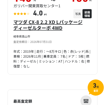
～
円
円
ガリバー関東買取センター1
装備
4.0
写真
情報
PT
マツダ CX-8 2.2 XD Lパッケージ
ディーゼルターボ 4WD
岐阜県高山市
査定依頼日：2026年07月31日
年式：2019年 | 走行：～8万キロ | 色：赤(レッド)系 |
車検：2026年11月 | 乗車定員： 7名 | ドア： 5枚 | 燃
料：ディーゼル | ミッション：AT | ハンドル：右 | 修
復歴：なし
3
社
査定
最高査定額