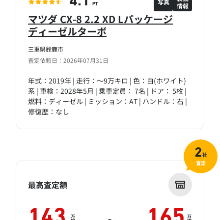
4.1
写真
情報
PT
マツダ CX-8 2.2 XD Lパッケージ
ディーゼルターボ
三重県鈴鹿市
査定依頼日：2026年07月31日
年式：2019年 | 走行：～9万キロ | 色：白(ホワイト)
系 | 車検：2028年5月 | 乗車定員： 7名 | ドア： 5枚 |
燃料：ディーゼル | ミッション：AT | ハンドル：右 |
修復歴：なし
2
社
査定
最高査定額
143
165
万
万