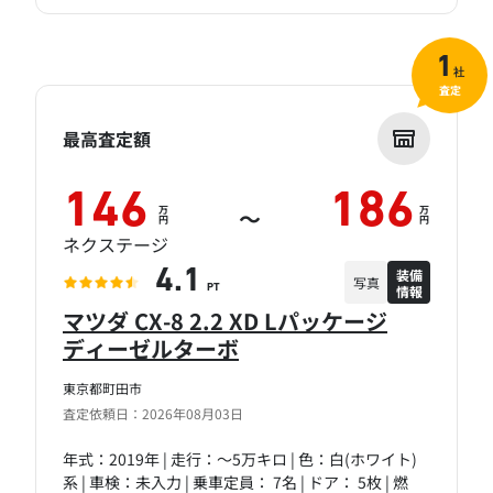
1
社
査定
最高査定額
146
186
万
万
～
円
円
ネクステージ
装備
4.1
写真
情報
PT
マツダ CX-8 2.2 XD Lパッケージ
ディーゼルターボ
東京都町田市
査定依頼日：2026年08月03日
年式：2019年 | 走行：～5万キロ | 色：白(ホワイト)
系 | 車検：未入力 | 乗車定員： 7名 | ドア： 5枚 | 燃