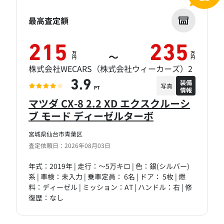
最高査定額
215
235
万
万
～
円
円
株式会社WECARS（株式会社ウィーカーズ）2
装備
3.9
写真
情報
PT
マツダ CX-8 2.2 XD エクスクルーシ
ブ モード ディーゼルターボ
宮城県仙台市青葉区
査定依頼日：2026年08月03日
年式：2019年 | 走行：～5万キロ | 色：銀(シルバー)
系 | 車検：未入力 | 乗車定員： 6名 | ドア： 5枚 | 燃
料：ディーゼル | ミッション：AT | ハンドル：右 | 修
復歴：なし