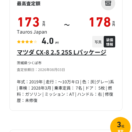
最高査定額
173
178
万
万
～
円
円
Tauros Japan
装備
4.0
写真
情報
PT
マツダ CX-8 2.5 25S Lパッケージ
茨城県つくば市
査定依頼日：2026年08月03日
年式：2019年 | 走行：～10万キロ | 色：灰(グレー)系
| 車検：2028年3月 | 乗車定員： 7名 | ドア： 5枚 | 燃
料：ガソリン | ミッション：AT | ハンドル：右 | 修復
歴：未修復
3
社
査定