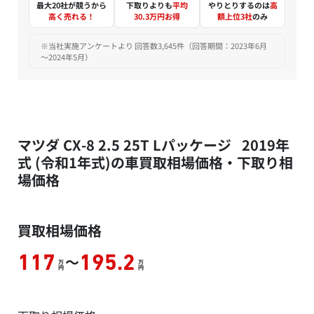
最大20社が競うから
下取りよりも
平均
やりとりするのは
高
高く売れる！
30.3万円お得
額上位3社
のみ
※当社実施アンケートより 回答数3,645件（回答期間：2023年6月
～2024年5月）
マツダ CX-8 2.5 25T Lパッケージ 2019年
式 (令和1年式)の車買取相場価格・下取り相
場価格
買取相場価格
～
117
195.2
万
万
円
円