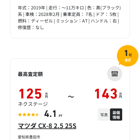
年式：2019年 | 走行：～11万キロ | 色：黒(ブラック)
系 | 車検：2028年2月 | 乗車定員： 7名 | ドア： 5枚 |
燃料：ディーゼル | ミッション：AT | ハンドル：右 |
修復歴：なし
1
社
査定
最高査定額
125
143
万
万
～
円
円
ネクステージ
装備
4.1
写真
情報
PT
マツダ CX-8 2.5 25S
愛知県豊田市