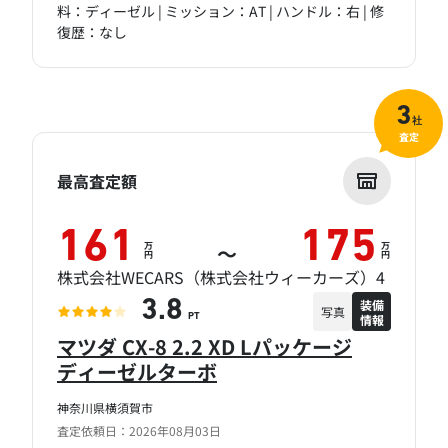
料：ディーゼル | ミッション：AT | ハンドル：右 | 修
復歴：なし
3
社
査定
最高査定額
161
175
万
万
～
円
円
株式会社WECARS（株式会社ウィーカーズ）4
装備
3.8
写真
情報
PT
マツダ CX-8 2.2 XD Lパッケージ
ディーゼルターボ
神奈川県横須賀市
査定依頼日：2026年08月03日