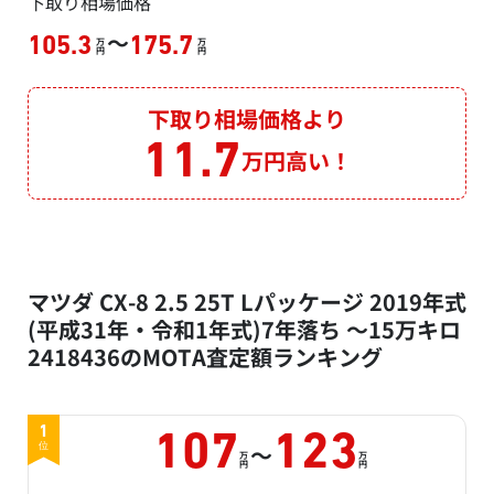
下取り相場価格
～
105.3
175.7
万
万
円
円
下取り相場価格より
11.7
万円高い！
マツダ CX-8 2.5 25T Lパッケージ 2019年式
(平成31年・令和1年式)7年落ち ～15万キロ
2418436のMOTA査定額ランキング
1
107
123
～
位
万
万
円
円