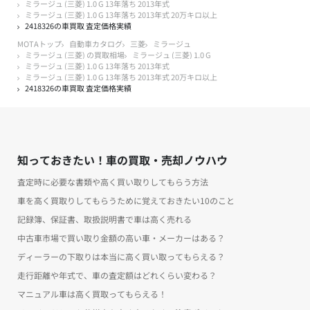
ミラージュ (三菱) 1.0 G 13年落ち 2013年式
ミラージュ (三菱) 1.0 G 13年落ち 2013年式 20万キロ以上
2418326の車買取 査定価格実績
MOTAトップ
自動車カタログ
三菱
ミラージュ
ミラージュ (三菱) の買取相場
ミラージュ (三菱) 1.0 G
ミラージュ (三菱) 1.0 G 13年落ち 2013年式
ミラージュ (三菱) 1.0 G 13年落ち 2013年式 20万キロ以上
2418326の車買取 査定価格実績
知っておきたい！車の買取・売却ノウハウ
査定時に必要な書類や高く買い取りしてもらう方法
車を高く買取りしてもらうために覚えておきたい10のこと
記録簿、保証書、取扱説明書で車は高く売れる
中古車市場で買い取り金額の高い車・メーカーはある？
ディーラーの下取りは本当に高く買い取ってもらえる？
走行距離や年式で、車の査定額はどれくらい変わる？
マニュアル車は高く買取ってもらえる！