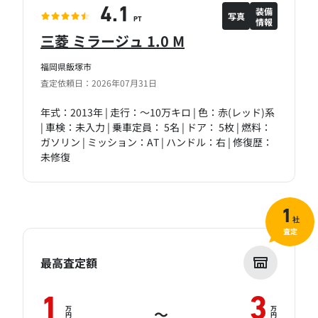
装備
4.1
写真
情報
PT
三菱 ミラージュ 1.0 M
福岡県飯塚市
査定依頼日：2026年07月31日
年式：2013年 | 走行：～10万キロ | 色：赤(レッド)系
| 車検：未入力 | 乗車定員： 5名 | ドア： 5枚 | 燃料：
ガソリン | ミッション：AT | ハンドル：右 | 修復歴：
未修復
1
社
査定
最高査定額
1
3
万
万
～
円
円