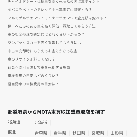
チャイルドシート仕様車を高く売るための注意ポイント
タバコやペットの臭いって中古車査定に影響する？
フルモデルチェンジ・マイナーチェンジで査定額は変わる？
傷・へこみのある車を高く評価・買取してもらう方法
車の板金修理で査定額はどれくらい下がるの？
ワンボックスカーを高く買取してもらうには
中古車売却時にもらえるお金とかかる税金
車のリサイクル料ってなに？
都会への引っ越しで車を売却する理由
車検費用の目安はどのくらい？
軽自動車の車検費用の目安は？
都道府県からMOTA車買取加盟買取店を探す
北海道
北海道
東北
青森県
岩手県
秋田県
宮城県
山形県