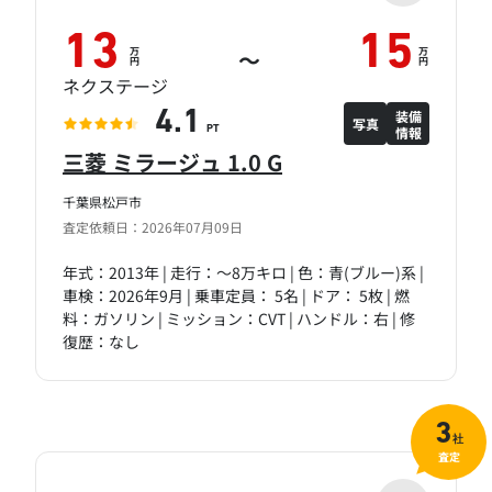
13
15
万
万
～
円
円
ネクステージ
装備
4.1
写真
情報
PT
三菱 ミラージュ 1.0 G
千葉県松戸市
査定依頼日：2026年07月09日
年式：2013年 | 走行：～8万キロ | 色：青(ブルー)系 |
車検：2026年9月 | 乗車定員： 5名 | ドア： 5枚 | 燃
料：ガソリン | ミッション：CVT | ハンドル：右 | 修
復歴：なし
3
社
査定