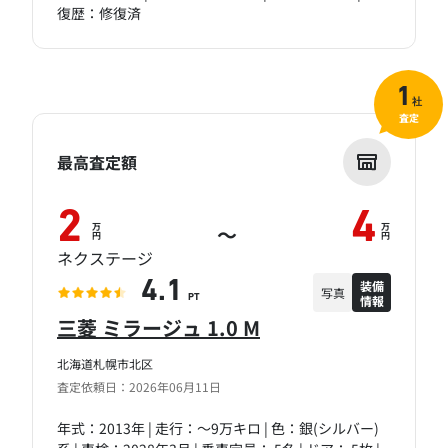
復歴：修復済
1
社
査定
最高査定額
2
4
万
万
～
円
円
ネクステージ
装備
4.1
写真
情報
PT
三菱 ミラージュ 1.0 M
北海道札幌市北区
査定依頼日：2026年06月11日
年式：2013年 | 走行：～9万キロ | 色：銀(シルバー)