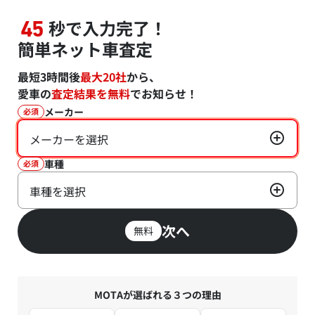
秒で入力完了！
45
簡単ネット車査定
最短3時間後
最大20社
から、
愛車の
査定結果を無料
でお知らせ！
メーカー
必須
メーカーを選択
車種
必須
車種を選択
次へ
無料
MOTAが選ばれる３つの理由