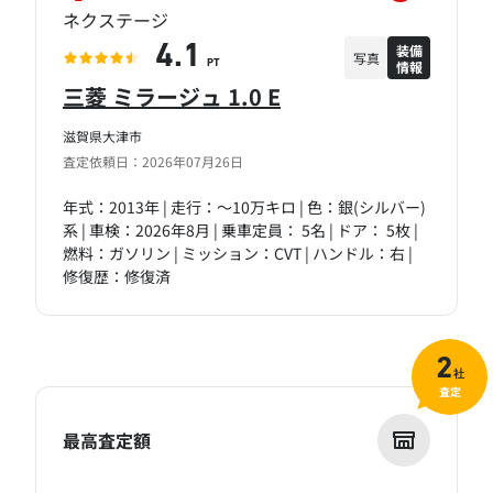
ネクステージ
装備
4.1
写真
情報
PT
三菱 ミラージュ 1.0 E
滋賀県大津市
査定依頼日：2026年07月26日
年式：2013年 | 走行：～10万キロ | 色：銀(シルバー)
系 | 車検：2026年8月 | 乗車定員： 5名 | ドア： 5枚 |
燃料：ガソリン | ミッション：CVT | ハンドル：右 |
修復歴：修復済
2
社
査定
最高査定額