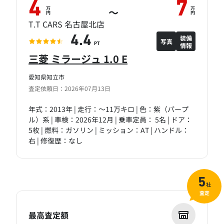
4
7
万
万
～
円
円
T.T CARS 名古屋北店
装備
4.4
写真
情報
PT
三菱 ミラージュ 1.0 E
愛知県知立市
査定依頼日：2026年07月13日
年式：2013年 | 走行：～11万キロ | 色：紫（パープ
ル）系 | 車検：2026年12月 | 乗車定員： 5名 | ドア：
5枚 | 燃料：ガソリン | ミッション：AT | ハンドル：
右 | 修復歴：なし
5
社
査定
最高査定額