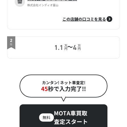
株式会社インディオ富山
この店舗の口コミを見る
2
～
位
万
万
1.1
4
円
円
カンタン! ネット車査定!
45
秒で入力完了!!
MOTA車買取
無料
査定スタート