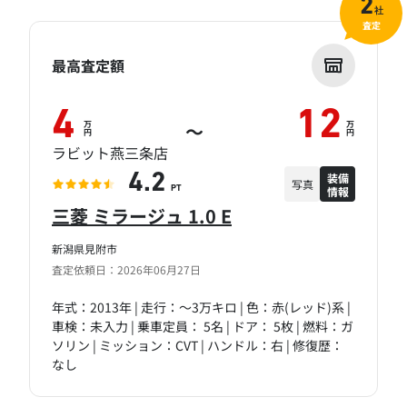
2
社
査定
最高査定額
4
12
万
万
～
円
円
ラビット燕三条店
装備
4.2
写真
情報
PT
三菱 ミラージュ 1.0 E
新潟県見附市
査定依頼日：2026年06月27日
年式：2013年 | 走行：～3万キロ | 色：赤(レッド)系 |
車検：未入力 | 乗車定員： 5名 | ドア： 5枚 | 燃料：ガ
ソリン | ミッション：CVT | ハンドル：右 | 修復歴：
なし