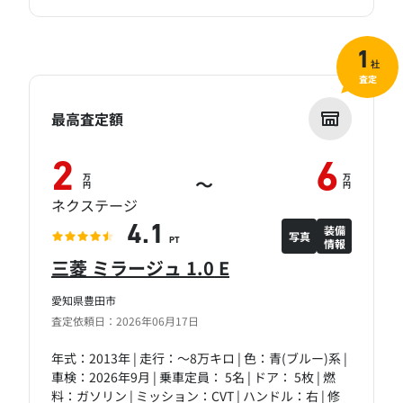
1
社
査定
最高査定額
2
6
万
万
～
円
円
ネクステージ
装備
4.1
写真
情報
PT
三菱 ミラージュ 1.0 E
愛知県豊田市
査定依頼日：2026年06月17日
年式：2013年 | 走行：～8万キロ | 色：青(ブルー)系 |
車検：2026年9月 | 乗車定員： 5名 | ドア： 5枚 | 燃
料：ガソリン | ミッション：CVT | ハンドル：右 | 修