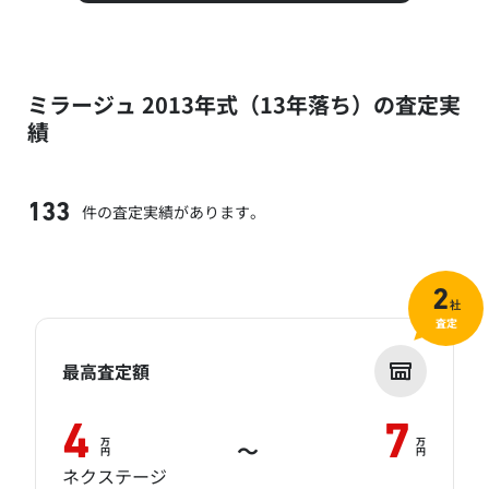
ミラージュ 2013年式（13年落ち）の査定実
績
件の査定実績があります。
133
2
社
査定
最高査定額
4
7
万
万
～
円
円
ネクステージ