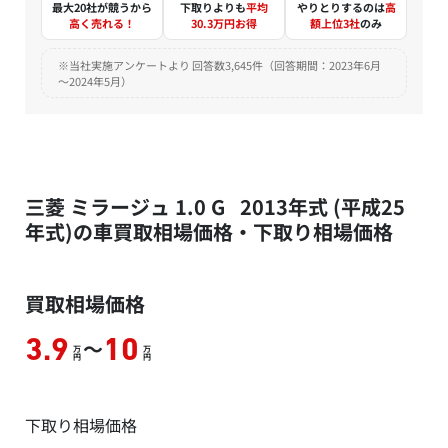
最大20社が競うから
下取りよりも
平均
やりとりするのは
高
高く売れる！
30.3万円お得
額上位3社
のみ
※当社実施アンケートより 回答数3,645件（回答期間：2023年6月
～2024年5月）
三菱 ミラージュ 1.0 G 2013年式 (平成25
年式)の車買取相場価格・下取り相場価格
買取相場価格
～
3.9
10
万
万
円
円
下取り相場価格