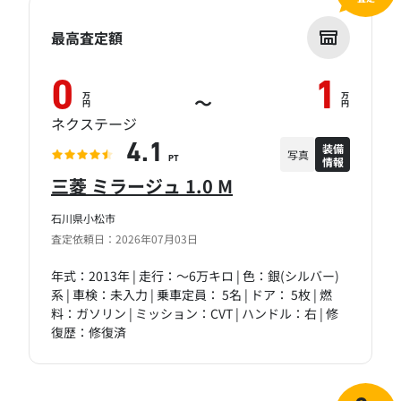
最高査定額
0
1
万
万
～
円
円
ネクステージ
装備
4.1
写真
情報
PT
三菱 ミラージュ 1.0 M
石川県小松市
査定依頼日：2026年07月03日
年式：2013年 | 走行：～6万キロ | 色：銀(シルバー)
系 | 車検：未入力 | 乗車定員： 5名 | ドア： 5枚 | 燃
料：ガソリン | ミッション：CVT | ハンドル：右 | 修
復歴：修復済