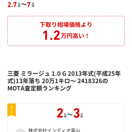
～
2.7
7
万
万
円
円
下取り相場価格より
1.2
万円高い！
三菱 ミラージュ 1.0 G 2013年式(平成25年
式)13年落ち 20万1キロ～ 2418326の
MOTA査定額ランキング
1
2
3
～
位
万
万
円
円
株式会社インディオ富山