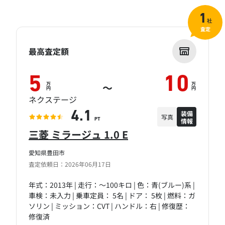
1
社
査定
最高査定額
5
10
万
万
～
円
円
ネクステージ
装備
4.1
写真
情報
PT
三菱 ミラージュ 1.0 E
愛知県豊田市
査定依頼日：2026年06月17日
年式：2013年 | 走行：～100キロ | 色：青(ブルー)系 |
車検：未入力 | 乗車定員： 5名 | ドア： 5枚 | 燃料：ガ
ソリン | ミッション：CVT | ハンドル：右 | 修復歴：
修復済