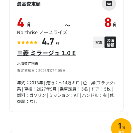
最高査定額
4
8
万
万
～
円
円
Northrise ノースライズ
装備
4.7
写真
情報
PT
三菱 ミラージュ 1.0 E
北海道江別市
査定依頼日：2026年07月05日
年式：2013年 | 走行：～14万キロ | 色：黒(ブラック)
系 | 車検：2027年9月 | 乗車定員： 5名 | ドア： 5枚 |
燃料：ガソリン | ミッション：AT | ハンドル：右 | 修
復歴：なし
1
社
査定