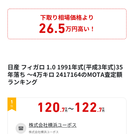
下取り相場価格より
26.5
万円高い！
日産 フィガロ 1.0 1991年式(平成3年式)35
年落ち ～4万キロ 2417164のMOTA査定額
ランキング
1
120
122
～
位
万
万
.7
.7
円
円
株式会社横浜ユーポス
株式会社横浜ユーポス