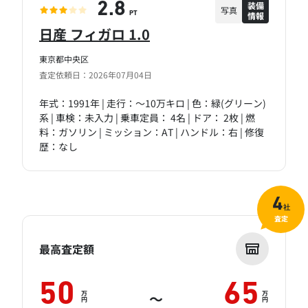
装備
2.8
写真
情報
PT
日産 フィガロ 1.0
東京都中央区
査定依頼日：2026年07月04日
年式：1991年 | 走行：～10万キロ | 色：緑(グリーン)
系 | 車検：未入力 | 乗車定員： 4名 | ドア： 2枚 | 燃
料：ガソリン | ミッション：AT | ハンドル：右 | 修復
歴：なし
4
社
査定
最高査定額
50
65
万
万
～
円
円