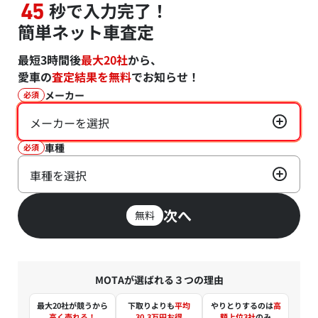
秒で入力完了！
45
簡単ネット車査定
最短3時間後
最大20社
から、
愛車の
査定結果を無料
でお知らせ！
メーカー
必須
メーカーを選択
車種
必須
車種を選択
次へ
無料
MOTAが選ばれる３つの理由
最大20社が競うから
下取りよりも
平均
やりとりするのは
高
高く売れる！
30.3万円お得
額上位3社
のみ