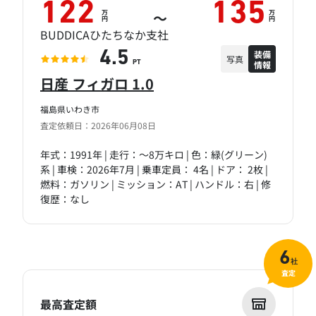
122
135
万
万
～
円
円
BUDDICAひたちなか支社
装備
4.5
写真
情報
PT
日産 フィガロ 1.0
福島県いわき市
査定依頼日：2026年06月08日
年式：1991年 | 走行：～8万キロ | 色：緑(グリーン)
系 | 車検：2026年7月 | 乗車定員： 4名 | ドア： 2枚 |
燃料：ガソリン | ミッション：AT | ハンドル：右 | 修
復歴：なし
6
社
査定
最高査定額