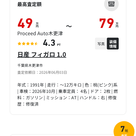
最高査定額
49
79
万
万
～
円
円
Proceed Auto木更津
装備
4.3
写真
情報
PT
日産 フィガロ 1.0
千葉県木更津市
査定依頼日：2026年06月03日
年式：1991年 | 走行：～12万キロ | 色：桃(ピンク)系
| 車検：2026年10月 | 乗車定員： 4名 | ドア： 2枚 | 燃
料：ガソリン | ミッション：AT | ハンドル：右 | 修復
歴：修復済
7
社
査定