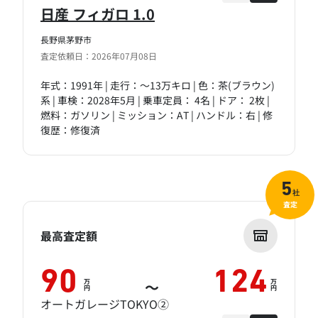
日産 フィガロ 1.0
長野県茅野市
査定依頼日：2026年07月08日
年式：1991年 | 走行：～13万キロ | 色：茶(ブラウン)
系 | 車検：2028年5月 | 乗車定員： 4名 | ドア： 2枚 |
燃料：ガソリン | ミッション：AT | ハンドル：右 | 修
復歴：修復済
5
社
査定
最高査定額
90
124
万
万
～
円
円
オートガレージTOKYO②