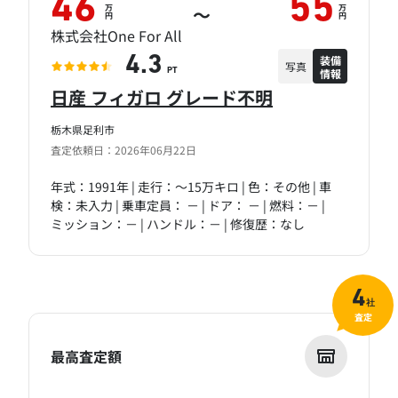
46
55
万
万
～
円
円
株式会社One For All
装備
4.3
写真
情報
PT
日産 フィガロ グレード不明
栃木県足利市
査定依頼日：2026年06月22日
年式：1991年 | 走行：～15万キロ | 色：その他 | 車
検：未入力 | 乗車定員： － | ドア： － | 燃料：－ |
ミッション：－ | ハンドル：－ | 修復歴：なし
4
社
査定
最高査定額