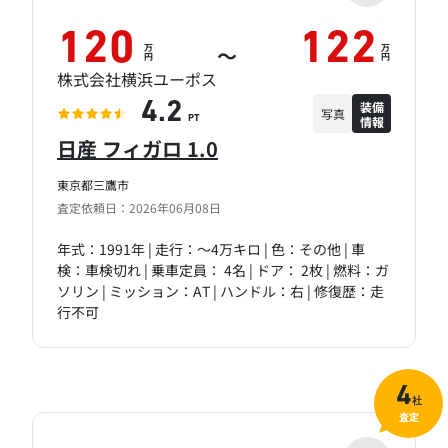
120
122
万
万
～
円
円
株式会社横浜ユーポス
装備
4.2
写真
情報
PT
日産 フィガロ 1.0
東京都三鷹市
査定依頼日：2026年06月08日
年式：1991年 | 走行：～4万キロ | 色：その他 | 車
検：車検切れ | 乗車定員： 4名 | ドア： 2枚 | 燃料：ガ
ソリン | ミッション：AT | ハンドル：右 | 修復歴：走
行不可
4
社
査定