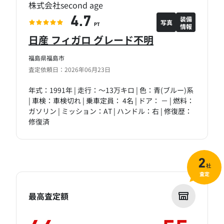
株式会社second age
装備
4.7
写真
情報
PT
日産 フィガロ グレード不明
福島県福島市
査定依頼日：2026年06月23日
年式：1991年 | 走行：～13万キロ | 色：青(ブルー)系
| 車検：車検切れ | 乗車定員： 4名 | ドア： － | 燃料：
ガソリン | ミッション：AT | ハンドル：右 | 修復歴：
修復済
2
社
査定
最高査定額