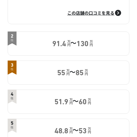
この店舗の口コミを見る
2
～
位
万
万
91.4
130
円
円
3
～
位
万
万
55
85
円
円
4
～
位
万
万
51.9
60
円
円
5
～
位
万
万
48.8
53
円
円