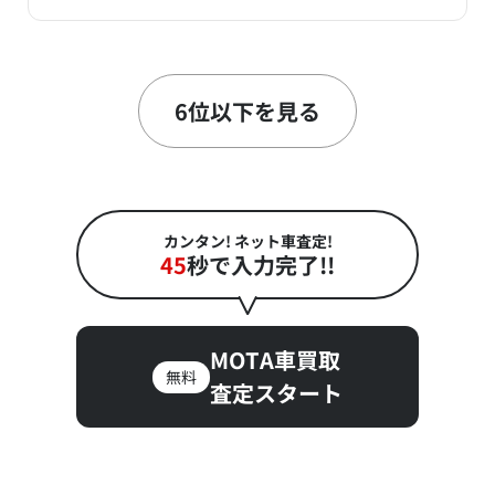
6
～
位
万
万
16.6
35.5
円
円
6位以下を見る
カンタン! ネット車査定!
45
秒で入力完了!!
MOTA車買取
無料
査定スタート