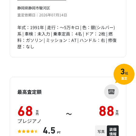
静岡県静岡市駿河区
査定依頼日：2026年07月14日
年式：1991年 | 走行：～5万キロ | 色：銀(シルバー)
系 | 車検：未入力 | 乗車定員： 4名 | ドア： 2枚 | 燃
料：ガソリン | ミッション：AT | ハンドル：右 | 修復
歴：なし
3
社
査定
最高査定額
68
88
万
万
～
円
円
プレジアノ
装備
4.5
写真
情報
PT