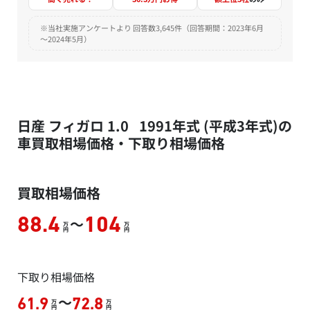
※当社実施アンケートより 回答数3,645件（回答期間：2023年6月
～2024年5月）
日産 フィガロ 1.0 1991年式 (平成3年式)の
車買取相場価格・下取り相場価格
買取相場価格
～
88.4
104
万
万
円
円
下取り相場価格
～
61.9
72.8
万
万
円
円