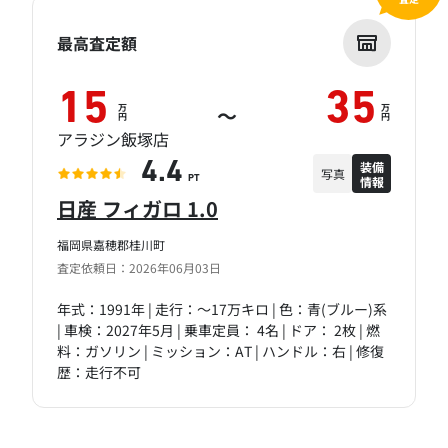
最高査定額
15
35
万
万
～
円
円
アラジン飯塚店
装備
4.4
写真
情報
PT
日産 フィガロ 1.0
福岡県嘉穂郡桂川町
査定依頼日：2026年06月03日
年式：1991年 | 走行：～17万キロ | 色：青(ブルー)系
| 車検：2027年5月 | 乗車定員： 4名 | ドア： 2枚 | 燃
料：ガソリン | ミッション：AT | ハンドル：右 | 修復
歴：走行不可