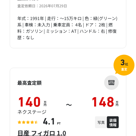
査定依頼日：2026年07月29日
年式：1991年 | 走行：～15万キロ | 色：緑(グリーン)
系 | 車検：未入力 | 乗車定員： 4名 | ドア： 2枚 | 燃
料：ガソリン | ミッション：AT | ハンドル：右 | 修復
歴：なし
3
社
査定
最高査定額
140
148
万
万
～
円
円
ネクステージ
装備
4.1
写真
情報
PT
日産 フィガロ 1.0