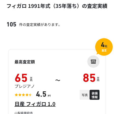
フィガロ 1991年式（35年落ち）の査定実績
件の査定実績があります。
105
4
社
査定
最高査定額
65
85
万
万
～
円
円
プレジアノ
装備
4.5
写真
情報
PT
日産 フィガロ 1.0
山梨県甲府市