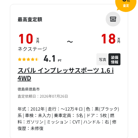
社
査定
最高査定額
10
18
万
万
～
円
円
ネクステージ
装備
4.1
写真
情報
PT
スバル インプレッサスポーツ 1.6 i
4WD
徳島県徳島市
査定依頼日：2026年07月26日
年式：2012年 | 走行：～12万キロ | 色：黒(ブラック)
系 | 車検：未入力 | 乗車定員： 5名 | ドア： 5枚 | 燃
料：ガソリン | ミッション：CVT | ハンドル：右 | 修
復歴：未修復