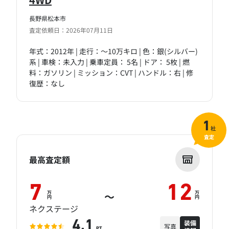
長野県松本市
査定依頼日：2026年07月11日
年式：2012年 | 走行：～10万キロ | 色：銀(シルバー)
系 | 車検：未入力 | 乗車定員： 5名 | ドア： 5枚 | 燃
料：ガソリン | ミッション：CVT | ハンドル：右 | 修
復歴：なし
1
社
査定
最高査定額
7
12
万
万
～
円
円
ネクステージ
装備
4.1
写真
PT