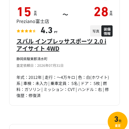
15
28
万
万
～
円
円
Preziano富士店
装備
4.3
写真
情報
PT
スバル インプレッサスポーツ 2.0 i
アイサイト 4WD
静岡県駿東郡清水町
査定依頼日：2026年07月31日
年式：2012年 | 走行：～4万キロ | 色：白(ホワイト)
系 | 車検：未入力 | 乗車定員： 5名 | ドア： 5枚 | 燃
料：ガソリン | ミッション：CVT | ハンドル：右 | 修
復歴：修復済
3
社
査定