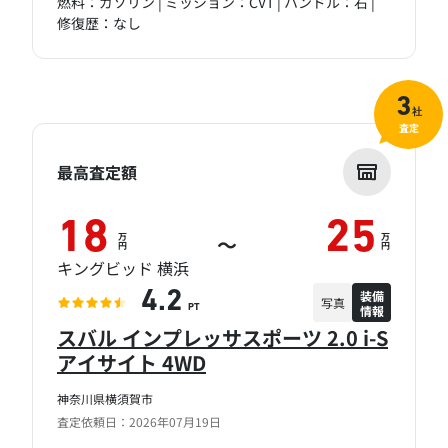
燃料：ガソリン | ミッション：CVT | ハンドル：右 |
修復歴：なし
3
社
査定
最高査定額
18
25
万
万
～
円
円
キングビッド 横浜
装備
4.2
写真
情報
PT
スバル インプレッサスポーツ 2.0 i-S
アイサイト 4WD
神奈川県横須賀市
査定依頼日：2026年07月19日