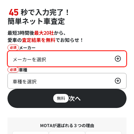
秒で入力完了！
45
簡単ネット車査定
最短3時間後
最大20社
から、
愛車の
査定結果を無料
でお知らせ！
メーカー
必須
メーカーを選択
車種
必須
車種を選択
次へ
無料
MOTAが選ばれる３つの理由