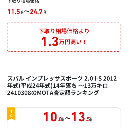
下取り相場価格
～
11.5
24.7
万
万
円
円
下取り相場価格より
1.3
万円高い！
スバル インプレッサスポーツ 2.0 i-S 2012
年式(平成24年式)14年落ち ～13万キロ
2410308のMOTA査定額ランキング
1
10
13
～
位
万
万
.8
.5
円
円