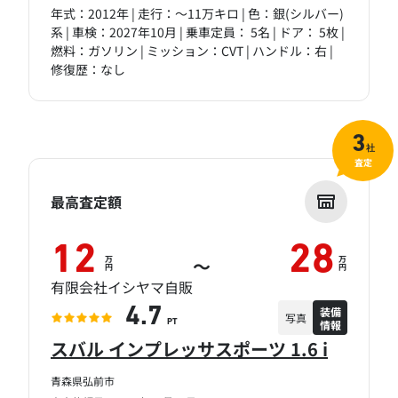
年式：2012年 | 走行：～11万キロ | 色：銀(シルバー)
系 | 車検：2027年10月 | 乗車定員： 5名 | ドア： 5枚 |
燃料：ガソリン | ミッション：CVT | ハンドル：右 |
修復歴：なし
3
社
査定
最高査定額
12
28
万
万
～
円
円
有限会社イシヤマ自販
装備
4.7
写真
情報
PT
スバル インプレッサスポーツ 1.6 i
青森県弘前市