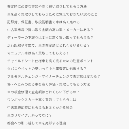
査定時に必要な書類や高く買い取りしてもらう方法
車を高く買取りしてもらうために覚えておきたい10のこと
記録簿、保証書、取扱説明書で車は高く売れる
中古車市場で買い取り金額の高い車・メーカーはある？
ディーラーの下取りは本当に高く買い取ってもらえる？
走行距離や年式で、車の査定額はどれくらい変わる？
マニュアル車は高く買取ってもらえる！
チャイルドシート仕様車を高く売るための注意ポイント
タバコやペットの臭いって中古車査定に影響する？
フルモデルチェンジ・マイナーチェンジで査定額は変わる？
傷・へこみのある車を高く評価・買取してもらう方法
車の板金修理で査定額はどれくらい下がるの？
ワンボックスカーを高く買取してもらうには
中古車売却時にもらえるお金とかかる税金
車のリサイクル料ってなに？
都会への引っ越しで車を売却する理由