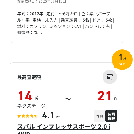
査定依頼日：2026年07月13日
年式：2012年 | 走行：～6万キロ | 色：紫（パープ
ル）系 | 車検：未入力 | 乗車定員： 5名 | ドア： 5枚 |
燃料：ガソリン | ミッション：CVT | ハンドル：右 |
修復歴：なし
1
社
査定
最高査定額
14
21
万
万
～
円
円
ネクステージ
装備
4.1
写真
情報
PT
スバル インプレッサスポーツ 2.0 i
4WD