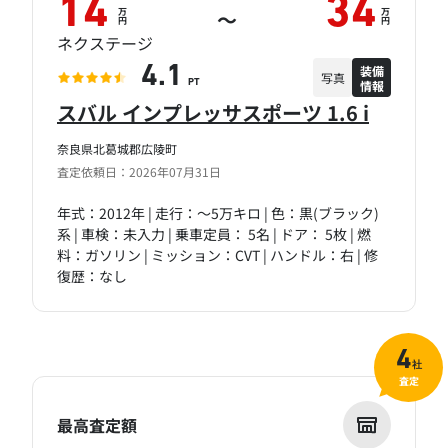
14
34
万
万
～
円
円
ネクステージ
装備
4.1
写真
情報
PT
スバル インプレッサスポーツ 1.6 i
奈良県北葛城郡広陵町
査定依頼日：2026年07月31日
年式：2012年 | 走行：～5万キロ | 色：黒(ブラック)
系 | 車検：未入力 | 乗車定員： 5名 | ドア： 5枚 | 燃
料：ガソリン | ミッション：CVT | ハンドル：右 | 修
復歴：なし
4
社
査定
最高査定額