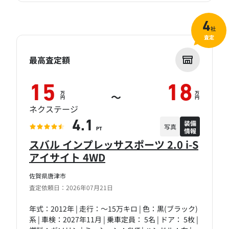
4
社
査定
最高査定額
15
18
万
万
～
円
円
ネクステージ
装備
4.1
写真
情報
PT
スバル インプレッサスポーツ 2.0 i-S
アイサイト 4WD
佐賀県唐津市
査定依頼日：2026年07月21日
年式：2012年 | 走行：～15万キロ | 色：黒(ブラック)
系 | 車検：2027年11月 | 乗車定員： 5名 | ドア： 5枚 |