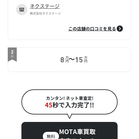
ネクステージ
株式会社ネクステージ
この店舗の口コミを見る
2
～
位
万
万
8
15
円
円
カンタン! ネット車査定!
45
秒で入力完了!!
MOTA車買取
無料