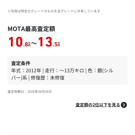
※写真は特定のグレードのものを全グレードに共有しています
MOTA最高査定額
10
13
～
万
万
.8
.5
円
円
査定条件
年式：2012年 | 走行：～13万キロ | 色：銀(シル
バー)系 | 修復歴：未修復
査定依頼日：2026年06月06日
査定額の2位以下を見る