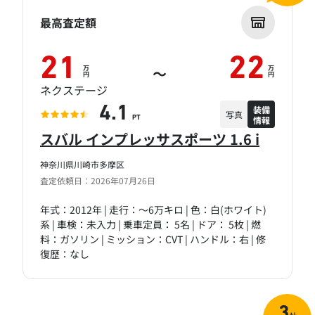
最高査定額
21
22
万
万
～
円
円
ネクステージ
装備
4.1
写真
情報
PT
スバル インプレッサスポーツ 1.6 i
神奈川県川崎市多摩区
査定依頼日：2026年07月26日
年式：2012年 | 走行：～6万キロ | 色：白(ホワイト)
系 | 車検：未入力 | 乗車定員： 5名 | ドア： 5枚 | 燃
料：ガソリン | ミッション：CVT | ハンドル：右 | 修
復歴：なし
3