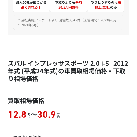
最大20社が競うから
下取りよりも
平均
やりとりするのは
高
高く売れる！
30.3万円お得
額上位3社
のみ
※当社実施アンケートより 回答数3,645件（回答期間：2023年6月
～2024年5月）
スバル インプレッサスポーツ 2.0 i-S 2012
年式 (平成24年式)の車買取相場価格・下取
り相場価格
買取相場価格
～
12.8
30.9
万
万
円
円