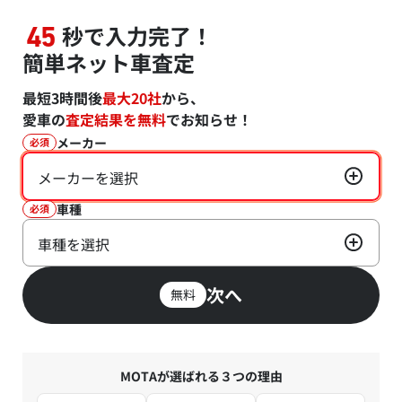
秒で入力完了！
45
簡単ネット車査定
最短3時間後
最大20社
から、
愛車の
査定結果を無料
でお知らせ！
メーカー
必須
メーカーを選択
車種
必須
車種を選択
次へ
無料
MOTAが選ばれる３つの理由