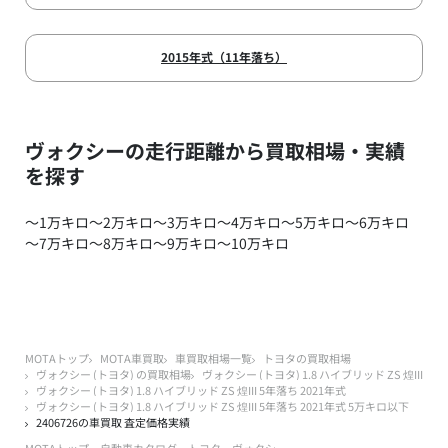
2015年式（11年落ち）
ヴォクシーの走行距離から買取相場・実績
を探す
～1万キロ
～2万キロ
～3万キロ
～4万キロ
～5万キロ
～6万キロ
～7万キロ
～8万キロ
～9万キロ
～10万キロ
MOTAトップ
MOTA車買取
車買取相場一覧
トヨタの買取相場
ヴォクシー (トヨタ) の買取相場
ヴォクシー (トヨタ) 1.8 ハイブリッド ZS 煌III
ヴォクシー (トヨタ) 1.8 ハイブリッド ZS 煌III 5年落ち 2021年式
ヴォクシー (トヨタ) 1.8 ハイブリッド ZS 煌III 5年落ち 2021年式 5万キロ以下
2406726の車買取 査定価格実績
MOTAトップ
自動車カタログ
トヨタ
ヴォクシー