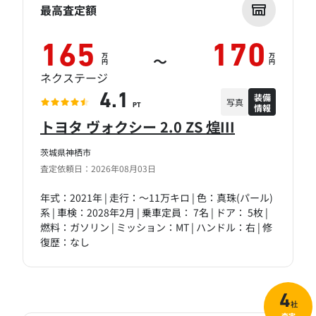
最高査定額
165
170
万
万
～
円
円
ネクステージ
装備
4.1
写真
情報
PT
トヨタ ヴォクシー 2.0 ZS 煌III
茨城県神栖市
査定依頼日：2026年08月03日
年式：2021年 | 走行：～11万キロ | 色：真珠(パール)
系 | 車検：2028年2月 | 乗車定員： 7名 | ドア： 5枚 |
燃料：ガソリン | ミッション：MT | ハンドル：右 | 修
復歴：なし
4
社
査定