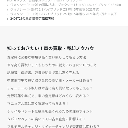
ヴォクシー (トヨタ) の買取相場
ヴォクシー (トヨタ) 1.8 ハイブリッド ZS 煌III
ヴォクシー (トヨタ) 1.8 ハイブリッド ZS 煌III 5年落ち 2021年式
ヴォクシー (トヨタ) 1.8 ハイブリッド ZS 煌III 5年落ち 2021年式 5万キロ以下
2406726の車買取 査定価格実績
知っておきたい！車の買取・売却ノウハウ
査定時に必要な書類や高く買い取りしてもらう方法
車を高く買取りしてもらうために覚えておきたい10のこと
記録簿、保証書、取扱説明書で車は高く売れる
中古車市場で買い取り金額の高い車・メーカーはある？
ディーラーの下取りは本当に高く買い取ってもらえる？
走行距離や年式で、車の査定額はどれくらい変わる？
マニュアル車は高く買取ってもらえる！
チャイルドシート仕様車を高く売るための注意ポイント
タバコやペットの臭いって中古車査定に影響する？
フルモデルチェンジ・マイナーチェンジで査定額は変わる？