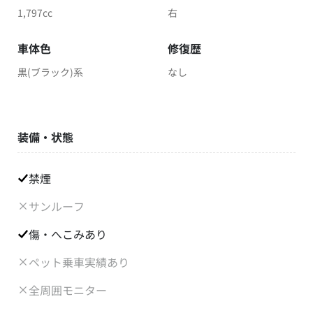
1,797cc
右
車体色
修復歴
黒(ブラック)系
なし
装備・状態
禁煙
サンルーフ
傷・へこみあり
ペット乗車実績あり
全周囲モニター