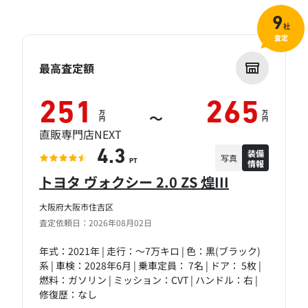
9
社
査定
最高査定額
251
265
万
万
～
円
円
直販専門店NEXT
装備
4.3
写真
情報
PT
トヨタ ヴォクシー 2.0 ZS 煌III
大阪府大阪市住吉区
査定依頼日：2026年08月02日
年式：2021年 | 走行：～7万キロ | 色：黒(ブラック)
系 | 車検：2028年6月 | 乗車定員： 7名 | ドア： 5枚 |
燃料：ガソリン | ミッション：CVT | ハンドル：右 |
修復歴：なし