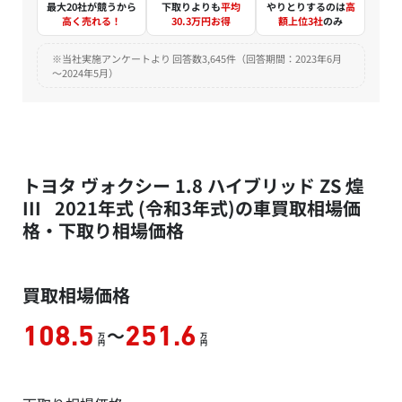
最大20社が競うから
下取りよりも
平均
やりとりするのは
高
高く売れる！
30.3万円お得
額上位3社
のみ
※当社実施アンケートより 回答数3,645件（回答期間：2023年6月
～2024年5月）
トヨタ ヴォクシー 1.8 ハイブリッド ZS 煌
III 2021年式 (令和3年式)の車買取相場価
格・下取り相場価格
買取相場価格
～
108.5
251.6
万
万
円
円