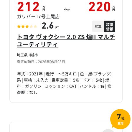
212
220
万
万
～
円
円
ガリバー17号上尾店
装備
2.6
写真
情報
PT
トヨタ ヴォクシー 2.0 ZS 煌II マルチ
ユーティリティ
埼玉県川越市
査定依頼日：2026年08月03日
年式：2021年 | 走行：～5万キロ | 色：黒(ブラック)
系 | 車検：未入力 | 乗車定員： 5名 | ドア： 5枚 | 燃
料：ガソリン | ミッション：CVT | ハンドル：右 | 修
復歴：なし
7
社
査定