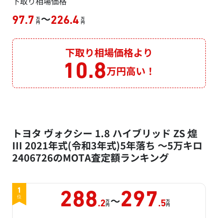
下取り相場価格
～
97.7
226.4
万
万
円
円
下取り相場価格より
10.8
万円高い！
トヨタ ヴォクシー 1.8 ハイブリッド ZS 煌
III 2021年式(令和3年式)5年落ち ～5万キロ
2406726のMOTA査定額ランキング
1
288
297
～
位
万
万
.2
.5
円
円