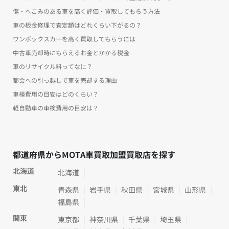
傷・へこみのある車を高く評価・買取してもらう方法
車の板金修理で査定額はどれくらい下がるの？
ワンボックスカーを高く買取してもらうには
中古車売却時にもらえるお金とかかる税金
車のリサイクル料ってなに？
都会への引っ越しで車を売却する理由
車検費用の目安はどのくらい？
軽自動車の車検費用の目安は？
都道府県からMOTA車買取加盟買取店を探す
北海道
北海道
東北
青森県
岩手県
秋田県
宮城県
山形県
福島県
関東
東京都
神奈川県
千葉県
埼玉県