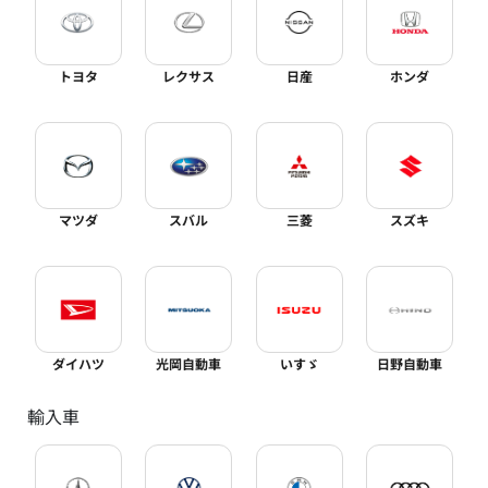
トヨタ
レクサス
日産
ホンダ
マツダ
スバル
三菱
スズキ
ダイハツ
光岡自動車
いすゞ
日野自動車
輸入車