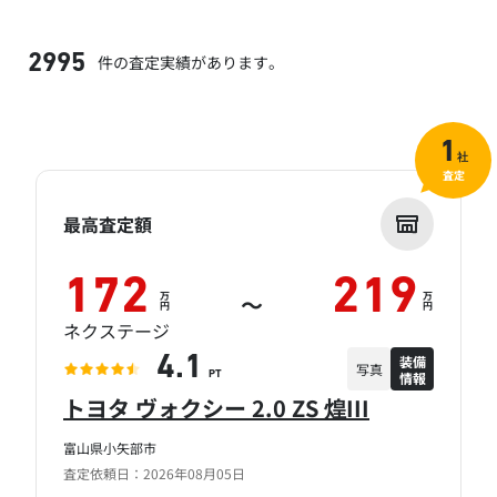
件の査定実績があります。
2995
1
社
査定
最高査定額
172
219
万
万
～
円
円
ネクステージ
装備
4.1
写真
情報
PT
トヨタ ヴォクシー 2.0 ZS 煌III
富山県小矢部市
査定依頼日：2026年08月05日