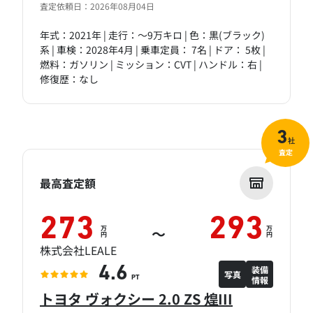
査定依頼日：2026年08月04日
年式：2021年 | 走行：～9万キロ | 色：黒(ブラック)
系 | 車検：2028年4月 | 乗車定員： 7名 | ドア： 5枚 |
燃料：ガソリン | ミッション：CVT | ハンドル：右 |
修復歴：なし
3
社
査定
最高査定額
273
293
万
万
～
円
円
株式会社LEALE
装備
4.6
写真
情報
PT
トヨタ ヴォクシー 2.0 ZS 煌III