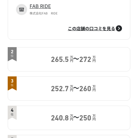
FAB RIDE
株式会社FAB RIDE
この店舗の口コミを見る
2
～
位
万
万
265.5
272
円
円
3
～
位
万
万
252.7
260
円
円
4
～
位
万
万
240.8
250
円
円