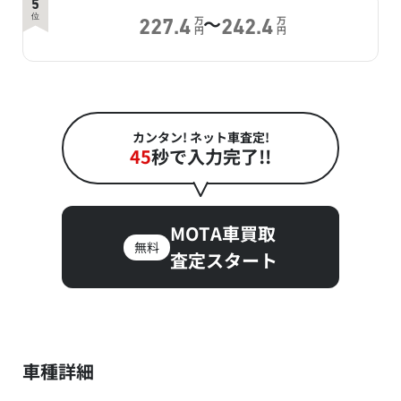
5
～
位
万
万
227.4
242.4
円
円
カンタン! ネット車査定!
45
秒で入力完了!!
MOTA車買取
無料
査定スタート
車種詳細