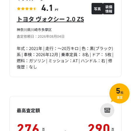
装備
4.1
写真
情報
PT
トヨタ ヴォクシー 2.0 ZS
神奈川県川崎市多摩区
査定依頼日：2026年08月04日
年式：2021年 | 走行：～20万キロ | 色：黒(ブラック)
系 | 車検：2026年12月 | 乗車定員： 8名 | ドア： 5枚 |
燃料：ガソリン | ミッション：AT | ハンドル：右 | 修
復歴：なし
5
社
査定
最高査定額
276
290
万
万