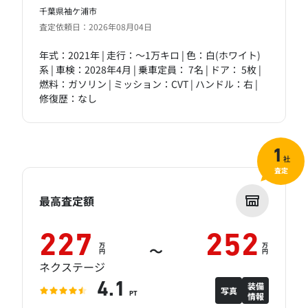
千葉県袖ケ浦市
査定依頼日：2026年08月04日
年式：2021年 | 走行：～1万キロ | 色：白(ホワイト)
系 | 車検：2028年4月 | 乗車定員： 7名 | ドア： 5枚 |
燃料：ガソリン | ミッション：CVT | ハンドル：右 |
修復歴：なし
1
社
査定
最高査定額
227
252
万
万
～
円
円
ネクステージ
装備
4.1
写真
情報
PT