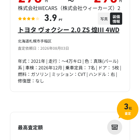
～
円
円
株式会社WECARS（株式会社ウィーカーズ）2
装備
3.9
写真
情報
PT
トヨタ ヴォクシー 2.0 ZS 煌III 4WD
北海道札幌市手稲区
査定依頼日：2026年08月03日
年式：2021年 | 走行：～4万キロ | 色：真珠(パール)
系 | 車検：2026年12月 | 乗車定員： 7名 | ドア： 5枚 |
燃料：ガソリン | ミッション：CVT | ハンドル：右 |
修復歴：なし
3
社
査定
最高査定額