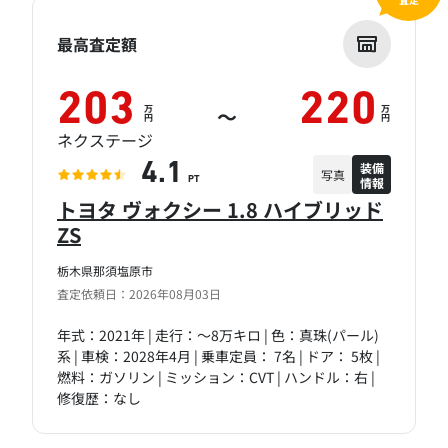
最高査定額
203
220
万
万
～
円
円
ネクステージ
装備
4.1
写真
情報
PT
トヨタ ヴォクシー 1.8 ハイブリッド
ZS
栃木県那須塩原市
査定依頼日：2026年08月03日
年式：2021年 | 走行：～8万キロ | 色：真珠(パール)
系 | 車検：2028年4月 | 乗車定員： 7名 | ドア： 5枚 |
燃料：ガソリン | ミッション：CVT | ハンドル：右 |
修復歴：なし