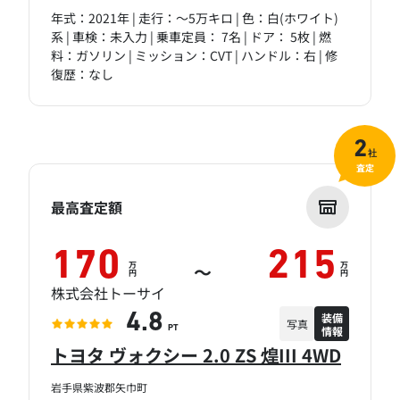
年式：2021年 | 走行：～5万キロ | 色：白(ホワイト)
系 | 車検：未入力 | 乗車定員： 7名 | ドア： 5枚 | 燃
料：ガソリン | ミッション：CVT | ハンドル：右 | 修
復歴：なし
2
社
査定
最高査定額
170
215
万
万
～
円
円
株式会社トーサイ
装備
4.8
写真
情報
PT
トヨタ ヴォクシー 2.0 ZS 煌III 4WD
岩手県紫波郡矢巾町