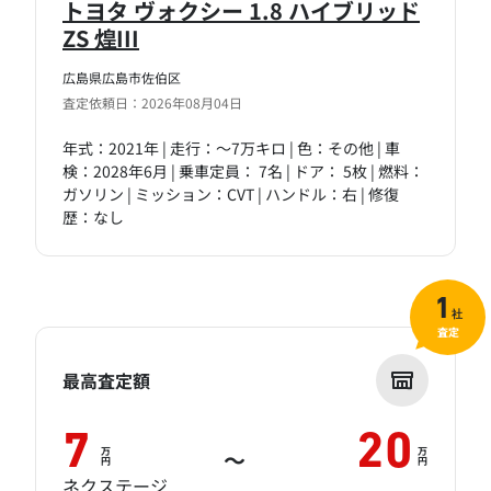
トヨタ ヴォクシー 1.8 ハイブリッド
ZS 煌III
広島県広島市佐伯区
査定依頼日：2026年08月04日
年式：2021年 | 走行：～7万キロ | 色：その他 | 車
検：2028年6月 | 乗車定員： 7名 | ドア： 5枚 | 燃料：
ガソリン | ミッション：CVT | ハンドル：右 | 修復
歴：なし
1
社
査定
最高査定額
7
20
万
万
～
円
円
ネクステージ