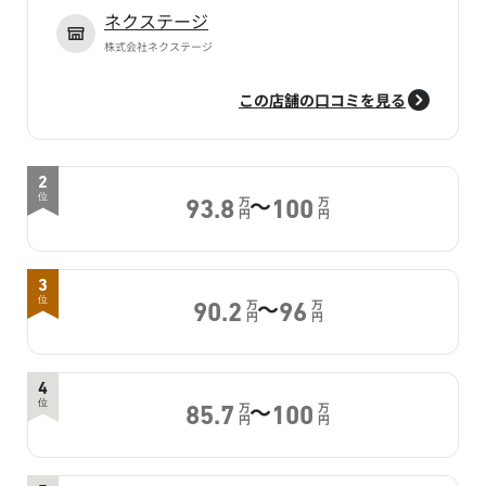
ネクステージ
株式会社ネクステージ
この店舗の口コミを見る
2
～
位
万
万
93.8
100
円
円
3
～
位
万
万
90.2
96
円
円
4
～
位
万
万
85.7
100
円
円