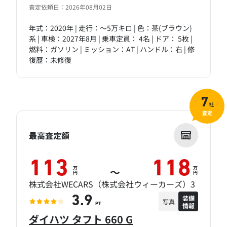
査定依頼日：2026年08月02日
年式：2020年 | 走行：～5万キロ | 色：茶(ブラウン)
系 | 車検：2027年8月 | 乗車定員： 4名 | ドア： 5枚 |
燃料：ガソリン | ミッション：AT | ハンドル：右 | 修
復歴：未修復
7
社
査定
最高査定額
113
118
万
万
～
円
円
株式会社WECARS（株式会社ウィーカーズ）3
装備
3.9
写真
情報
PT
ダイハツ タフト 660 G