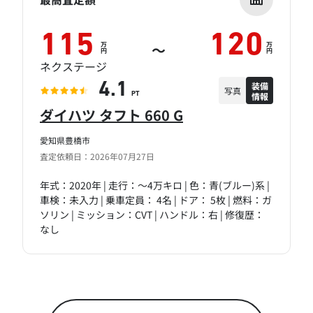
115
120
万
万
～
円
円
ネクステージ
装備
4.1
写真
情報
PT
ダイハツ タフト 660 G
愛知県豊橋市
査定依頼日：2026年07月27日
年式：2020年 | 走行：～4万キロ | 色：青(ブルー)系 |
車検：未入力 | 乗車定員： 4名 | ドア： 5枚 | 燃料：ガ
ソリン | ミッション：CVT | ハンドル：右 | 修復歴：
なし