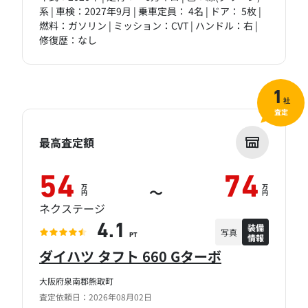
系 | 車検：2027年9月 | 乗車定員： 4名 | ドア： 5枚 |
燃料：ガソリン | ミッション：CVT | ハンドル：右 |
修復歴：なし
1
社
査定
最高査定額
54
74
万
万
～
円
円
ネクステージ
装備
4.1
写真
情報
PT
ダイハツ タフト 660 Gターボ
大阪府泉南郡熊取町
査定依頼日：2026年08月02日