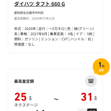
ダイハツ タフト 660 G
愛知県名古屋市中村区
査定依頼日：2026年07月31日
年式：2020年 | 走行：～5万キロ | 色：緑(グリーン)
系 | 車検：2027年8月 | 乗車定員： 4名 | ドア： 5枚 |
燃料：ガソリン | ミッション：CVT | ハンドル：右 |
修復歴：なし
1
社
査定
最高査定額
25
31
万
万
～
円
円
ネクステージ