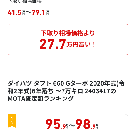
下取り相場価格
～
41.5
79.1
万
万
円
円
下取り相場価格より
27.7
万円高い！
ダイハツ タフト 660 Gターボ 2020年式(令
和2年式)6年落ち ～7万キロ 2403417の
MOTA査定額ランキング
1
95
98
～
位
万
万
.9
.9
円
円