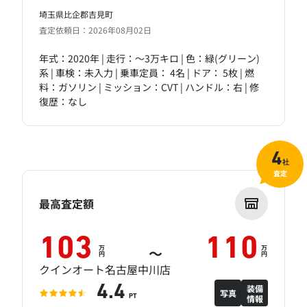
埼玉県比企郡吉見町
査定依頼日：2026年08月02日
年式：2020年 | 走行：～3万キロ | 色：緑(グリーン)
系 | 車検：未入力 | 乗車定員： 4名 | ドア： 5枚 | 燃
料：ガソリン | ミッション：CVT | ハンドル：右 | 修
復歴：なし
4
社
査定
最高査定額
103
110
万
万
～
円
円
クインオート名古屋中川店
装備
4.4
写真
情報
PT