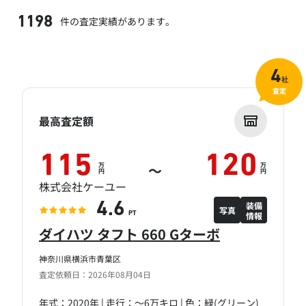
件の査定実績があります。
1198
4
社
査定
最高査定額
115
120
万
万
～
円
円
株式会社ケーユー
装備
4.6
写真
情報
PT
ダイハツ タフト 660 Gターボ
神奈川県横浜市青葉区
査定依頼日：2026年08月04日
年式：2020年 | 走行：～6万キロ | 色：緑(グリーン)