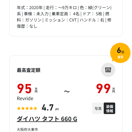
年式：2020年 | 走行：～9万キロ | 色：緑(グリーン)
系 | 車検：未入力 | 乗車定員： 4名 | ドア： 5枚 | 燃
料：ガソリン | ミッション：CVT | ハンドル：右 | 修
復歴：なし
6
社
査定
最高査定額
95
99
万
万
～
円
円
Revride
装備
4.7
写真
情報
PT
ダイハツ タフト 660 G
大阪府大東市