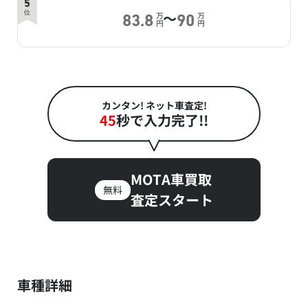
5
～
位
万
万
83.8
90
円
円
カンタン! ネット車査定!
45
秒で入力完了!!
MOTA車買取
無料
査定スタート
車種詳細