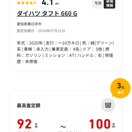
装備
4.1
写真
情報
PT
ダイハツ タフト 660 G
愛知県春日井市
査定依頼日：2026年07月31日
年式：2020年 | 走行：～10万キロ | 色：緑(グリーン)
系 | 車検：未入力 | 乗車定員： 4名 | ドア： 5枚 | 燃
料：ガソリン | ミッション：AT | ハンドル：右 | 修復
歴：未修復
3
社
査定
最高査定額
92
100
万
万
～
円
円