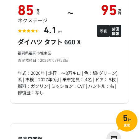
85
95
万
万
～
円
円
ネクステージ
装備
4.1
写真
情報
PT
ダイハツ タフト 660 X
福岡県福岡市城南区
査定依頼日：2026年07月28日
年式：2020年 | 走行：～8万キロ | 色：緑(グリーン)
系 | 車検：2027年9月 | 乗車定員： 4名 | ドア： 5枚 |
燃料：ガソリン | ミッション：CVT | ハンドル：右 |
修復歴：なし
5
社
査定
最高査定額