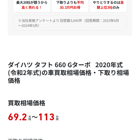
最大20社が競うから
下取りよりも
平均
やりとりするのは
高
高く売れる！
30.3万円お得
額上位3社
のみ
※当社実施アンケートより 回答数3,645件（回答期間：2023年6月
～2024年5月）
ダイハツ タフト 660 Gターボ 2020年式
(令和2年式)の車買取相場価格・下取り相場
価格
買取相場価格
～
69.2
113
万
万
円
円