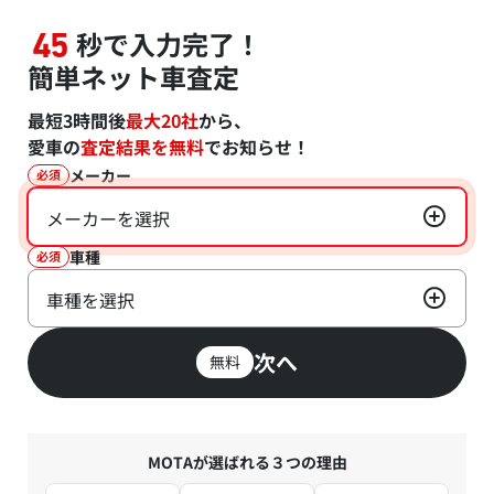
秒で入力完了！
45
簡単ネット車査定
最短3時間後
最大20社
から、
愛車の
査定結果を無料
でお知らせ！
メーカー
必須
メーカーを選択
車種
必須
車種を選択
次へ
無料
MOTAが選ばれる３つの理由