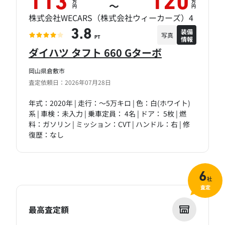
113
120
万
万
～
円
円
株式会社WECARS（株式会社ウィーカーズ）4
装備
3.8
写真
情報
PT
ダイハツ タフト 660 Gターボ
岡山県倉敷市
査定依頼日：2026年07月28日
年式：2020年 | 走行：～5万キロ | 色：白(ホワイト)
系 | 車検：未入力 | 乗車定員： 4名 | ドア： 5枚 | 燃
料：ガソリン | ミッション：CVT | ハンドル：右 | 修
復歴：なし
6
社
査定
最高査定額