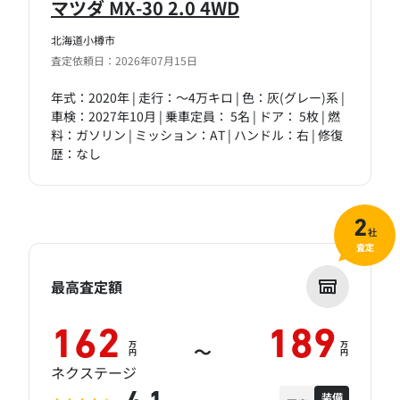
マツダ MX-30 2.0 4WD
北海道小樽市
査定依頼日：2026年07月15日
年式：2020年 | 走行：～4万キロ | 色：灰(グレー)系 |
車検：2027年10月 | 乗車定員： 5名 | ドア： 5枚 | 燃
料：ガソリン | ミッション：AT | ハンドル：右 | 修復
歴：なし
2
社
査定
最高査定額
162
189
万
万
～
円
円
ネクステージ
装備