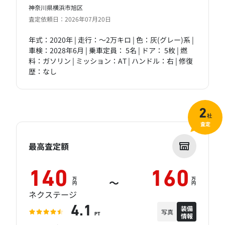
神奈川県横浜市旭区
査定依頼日：2026年07月20日
年式：2020年 | 走行：～2万キロ | 色：灰(グレー)系 |
車検：2028年6月 | 乗車定員： 5名 | ドア： 5枚 | 燃
料：ガソリン | ミッション：AT | ハンドル：右 | 修復
歴：なし
2
社
査定
最高査定額
140
160
万
万
～
円
円
ネクステージ
装備
4.1
写真
情報
PT