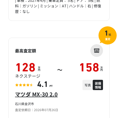
| 車検：2027年4月 | 乗車定員： 5名 | ドア： 5枚 | 燃
料：ガソリン | ミッション：AT | ハンドル：右 | 修復
歴：なし
1
社
査定
最高査定額
128
158
万
万
～
円
円
ネクステージ
装備
4.1
写真
情報
PT
マツダ MX-30 2.0
石川県金沢市
査定依頼日：2026年07月26日