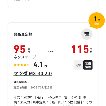
1
社
査定
最高査定額
95
115
万
万
～
円
円
ネクステージ
装備
4.1
写真
情報
PT
マツダ MX-30 2.0
静岡県藤枝市
査定依頼日：2026年07月29日
年式：2020年 | 走行：～6万キロ | 色：その他 | 車
検：未入力 | 乗車定員： 5名 | ドア： 5枚 | 燃料：その