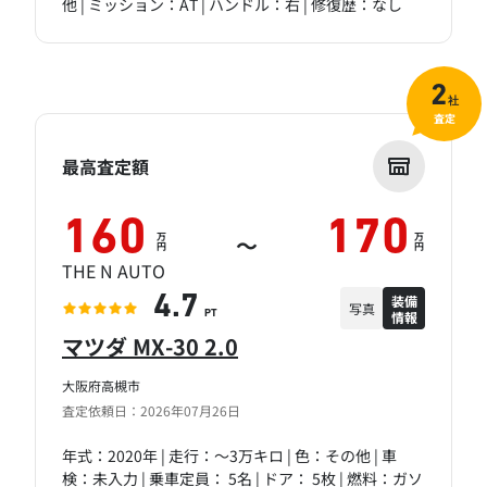
他 | ミッション：AT | ハンドル：右 | 修復歴：なし
2
社
査定
最高査定額
160
170
万
万
～
円
円
THE N AUTO
装備
4.7
写真
情報
PT
マツダ MX-30 2.0
大阪府高槻市
査定依頼日：2026年07月26日
年式：2020年 | 走行：～3万キロ | 色：その他 | 車
検：未入力 | 乗車定員： 5名 | ドア： 5枚 | 燃料：ガソ