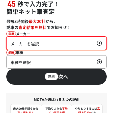
秒で入力完了！
45
簡単ネット車査定
最短3時間後
最大20社
から、
愛車の
査定結果を無料
でお知らせ！
メーカー
必須
メーカーを選択
車種
必須
車種を選択
次へ
無料
MOTAが選ばれる３つの理由
最大20社が競うから
下取りよりも
平均
やりとりするのは
高
高く売れる！
30.3万円お得
額上位3社
のみ