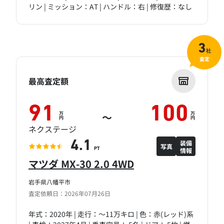
リン | ミッション：AT | ハンドル：右 | 修復歴：なし
3
社
査定
最高査定額
91
100
万
万
～
円
円
ネクステージ
装備
4.1
写真
情報
PT
マツダ MX-30 2.0 4WD
岩手県八幡平市
査定依頼日：2026年07月26日
年式：2020年 | 走行：～11万キロ | 色：赤(レッド)系