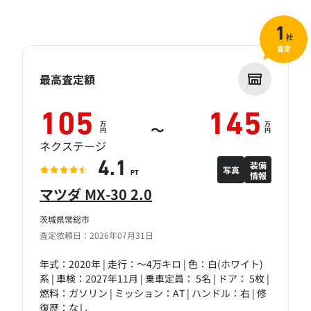
1
社
査定
最高査定額
105
145
万
万
～
円
円
ネクステージ
装備
4.1
写真
情報
PT
マツダ MX-30 2.0
茨城県常総市
査定依頼日：2026年07月31日
年式：2020年 | 走行：～4万キロ | 色：白(ホワイト)
系 | 車検：2027年11月 | 乗車定員： 5名 | ドア： 5枚 |
燃料：ガソリン | ミッション：AT | ハンドル：右 | 修
復歴：なし