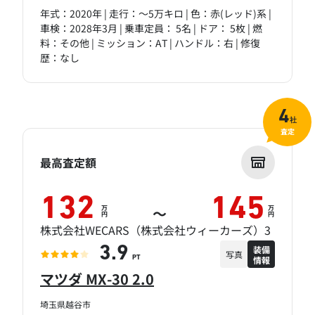
年式：2020年 | 走行：～5万キロ | 色：赤(レッド)系 |
車検：2028年3月 | 乗車定員： 5名 | ドア： 5枚 | 燃
料：その他 | ミッション：AT | ハンドル：右 | 修復
歴：なし
4
社
査定
最高査定額
132
145
万
万
～
円
円
株式会社WECARS（株式会社ウィーカーズ）3
装備
3.9
写真
情報
PT
マツダ MX-30 2.0
埼玉県越谷市