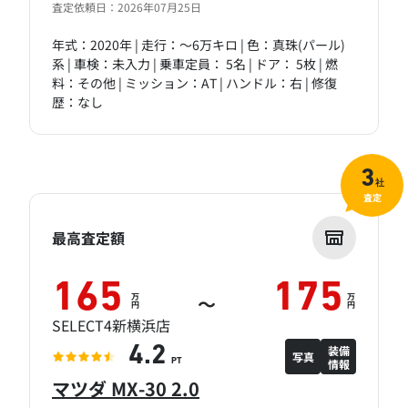
査定依頼日：2026年07月25日
年式：2020年 | 走行：～6万キロ | 色：真珠(パール)
系 | 車検：未入力 | 乗車定員： 5名 | ドア： 5枚 | 燃
料：その他 | ミッション：AT | ハンドル：右 | 修復
歴：なし
3
社
査定
最高査定額
165
175
万
万
～
円
円
SELECT4新横浜店
装備
4.2
写真
情報
PT
マツダ MX-30 2.0