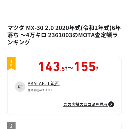
マツダ MX-30 2.0 2020年式(令和2年式)6年
落ち ～4万キロ 2361003のMOTA査定額ラ
ンキング
1
143
155
～
位
万
万
.5
円
円
AKALAFUL筑西
株式会社AKALAFUL
この店舗の口コミを見る
2