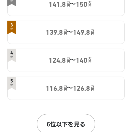
～
位
万
万
141.8
150
円
円
3
～
位
万
万
139.8
149.8
円
円
4
～
位
万
万
124.8
140
円
円
5
～
位
万
万
116.8
126.8
円
円
6
～
位
万
万
115.5
125
円
円
6位以下を見る