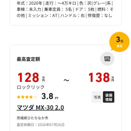
年式：2020年 | 走行：～4万キロ | 色：灰(グレー)系 |
車検：未入力 | 乗車定員： 5名 | ドア： 5枚 | 燃料：そ
の他 | ミッション：AT | ハンドル：右 | 修復歴：なし
3
社
査定
最高査定額
128
138
万
万
～
円
円
ロックリック
装備
3.8
写真
情報
PT
マツダ MX-30 2.0
茨城県ひたちなか市
査定依頼日：2026年07月26日