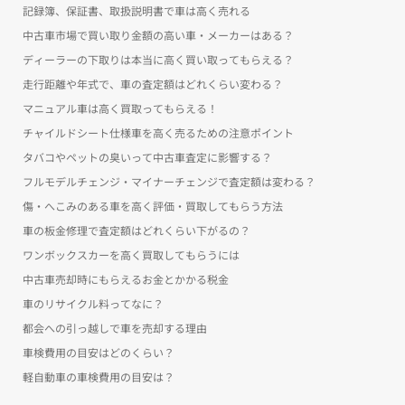
記録簿、保証書、取扱説明書で車は高く売れる
中古車市場で買い取り金額の高い車・メーカーはある？
ディーラーの下取りは本当に高く買い取ってもらえる？
走行距離や年式で、車の査定額はどれくらい変わる？
マニュアル車は高く買取ってもらえる！
チャイルドシート仕様車を高く売るための注意ポイント
タバコやペットの臭いって中古車査定に影響する？
フルモデルチェンジ・マイナーチェンジで査定額は変わる？
傷・へこみのある車を高く評価・買取してもらう方法
車の板金修理で査定額はどれくらい下がるの？
ワンボックスカーを高く買取してもらうには
中古車売却時にもらえるお金とかかる税金
車のリサイクル料ってなに？
都会への引っ越しで車を売却する理由
車検費用の目安はどのくらい？
軽自動車の車検費用の目安は？