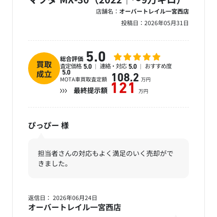
店舗名：
オーバートレイル一宮西店
投稿日：
2026年05月31日
5.0
総合評価
買取
査定価格
連絡・対応
おすすめ度
5.0
5.0
成立
5.0
108.2
MOTA車買取査定額
万円
121
最終提示額
万円
ぴっぴー
様
担当者さんの対応もよく満足のいく売却がで
きました。
返信日： 2026年06月24日
オーバートレイル一宮西店