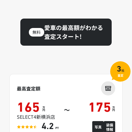
愛車の最高額がわかる
無料
査定スタート!
3
社
査定
最高査定額
165
175
万
万
～
円
円
SELECT4新横浜店
装備
4.2
写真
情報
PT