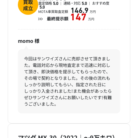
買取
査定価格
連絡・対応
おすすめ度
5.0
5.0
成立
5.0
146.9
MOTA車買取査定額
万円
147
最終提示額
万円
momo
様
今回はサンワイズさんに売却させて頂きまし
た。電話対応から現地査定まで迅速に対応し
て頂き、即決価格を提示してもらったので、
その場で契約となりました。その後の流れも
しっかり説明してもらい、指定された日に
しっかり入金されました!また機会があったら
ぜひサンワイズさんにお願いしたいです!有難
うございました。
マツダ MX-30（2022｜～9万キロ）