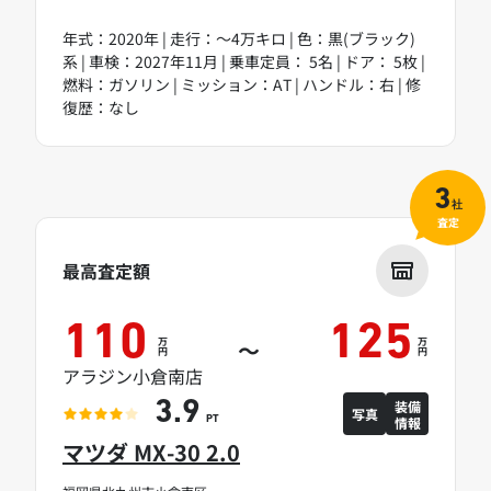
年式：2020年 | 走行：～4万キロ | 色：黒(ブラック)
系 | 車検：2027年11月 | 乗車定員： 5名 | ドア： 5枚 |
燃料：ガソリン | ミッション：AT | ハンドル：右 | 修
復歴：なし
3
社
査定
最高査定額
110
125
万
万
～
円
円
アラジン小倉南店
装備
3.9
写真
情報
PT
マツダ MX-30 2.0