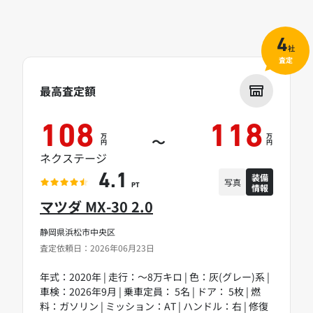
4
社
査定
最高査定額
108
118
万
万
～
円
円
ネクステージ
装備
4.1
写真
情報
PT
マツダ MX-30 2.0
静岡県浜松市中央区
査定依頼日：2026年06月23日
年式：2020年 | 走行：～8万キロ | 色：灰(グレー)系 |
車検：2026年9月 | 乗車定員： 5名 | ドア： 5枚 | 燃
料：ガソリン | ミッション：AT | ハンドル：右 | 修復