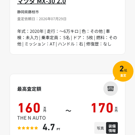
マツダ MX-30 2.0
静岡県藤枝市
査定依頼日：2026年07月29日
年式：2020年 | 走行：～6万キロ | 色：その他 | 車
検：未入力 | 乗車定員： 5名 | ドア： 5枚 | 燃料：その
他 | ミッション：AT | ハンドル：右 | 修復歴：なし
2
社
査定
最高査定額
160
170
万
万
～
円
円
THE N AUTO
装備
4.7
写真
情報
PT