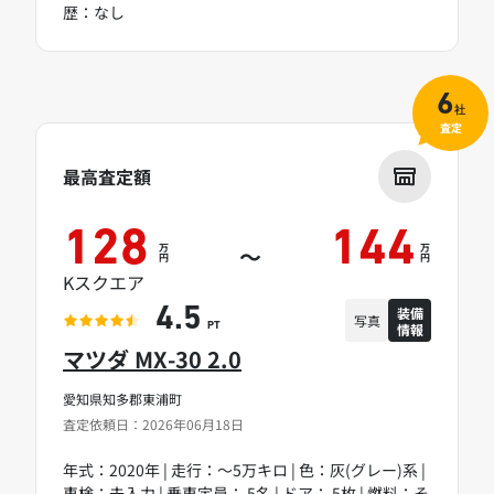
歴：なし
6
社
査定
最高査定額
128
144
万
万
～
円
円
Kスクエア
装備
4.5
写真
情報
PT
マツダ MX-30 2.0
愛知県知多郡東浦町
査定依頼日：2026年06月18日
年式：2020年 | 走行：～5万キロ | 色：灰(グレー)系 |
車検：未入力 | 乗車定員： 5名 | ドア： 5枚 | 燃料：そ