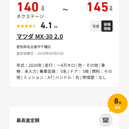
140
145
万
万
～
円
円
ネクステージ
装備
4.1
写真
情報
PT
マツダ MX-30 2.0
愛知県名古屋市千種区
査定依頼日：2026年06月05日
年式：2020年 | 走行：～4万キロ | 色：その他 | 車
検：未入力 | 乗車定員： 5名 | ドア： 5枚 | 燃料：その
他 | ミッション：AT | ハンドル：右 | 修復歴：なし
8
社
査定
最高査定額