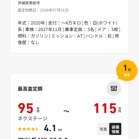
茨城県常総市
査定依頼日：2026年07月31日
年式：2020年 | 走行：～4万キロ | 色：白(ホワイト)
系 | 車検：2027年11月 | 乗車定員： 5名 | ドア： 5枚 |
燃料：ガソリン | ミッション：AT | ハンドル：右 | 修
復歴：なし
1
社
査定
最高査定額
95
115
万
万
～
円
円
ネクステージ
装備
4.1
写真
情報
PT