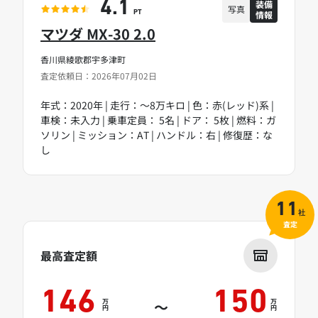
装備
4.1
写真
情報
PT
マツダ MX-30 2.0
香川県綾歌郡宇多津町
査定依頼日：2026年07月02日
年式：2020年 | 走行：～8万キロ | 色：赤(レッド)系 |
車検：未入力 | 乗車定員： 5名 | ドア： 5枚 | 燃料：ガ
ソリン | ミッション：AT | ハンドル：右 | 修復歴：な
し
11
社
査定
最高査定額
146
150
万
万
～
円
円