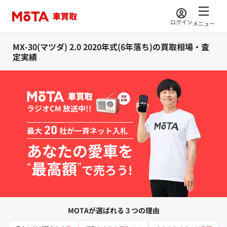
ログイン
メニュー
MX-30(マツダ) 2.0 2020年式(6年落ち)の買取相場・査
定実績
ラジオCM 放送中!!
最大
20
社が一斉ネット入札
あなたの愛車を
最高額
“
”
で売ろう!
MOTAが選ばれる３つの理由