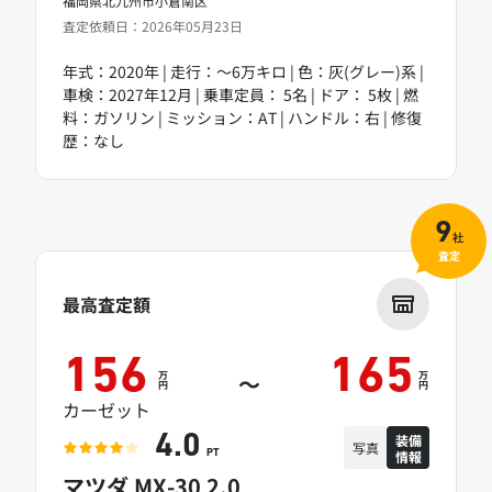
福岡県北九州市小倉南区
査定依頼日：2026年05月23日
年式：2020年 | 走行：～6万キロ | 色：灰(グレー)系 |
車検：2027年12月 | 乗車定員： 5名 | ドア： 5枚 | 燃
料：ガソリン | ミッション：AT | ハンドル：右 | 修復
歴：なし
9
社
査定
最高査定額
156
165
万
万
～
円
円
カーゼット
装備
4.0
写真
情報
PT
マツダ MX-30 2.0