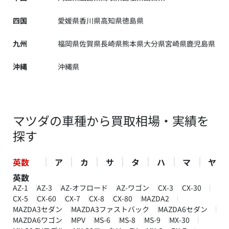
四国
愛媛県
香川県
高知県
徳島県
九州
福岡県
佐賀県
長崎県
熊本県
大分県
宮崎県
鹿児島県
沖縄
沖縄県
マツダの車種から買取相場・実績を
探す
英数
ア
カ
サ
タ
ハ
マ
ヤ
英数
AZ-1
AZ-3
AZ-オフロード
AZ-ワゴン
CX-3
CX-30
CX-5
CX-60
CX-7
CX-8
CX-80
MAZDA2
MAZDA3セダン
MAZDA3ファストバック
MAZDA6セダン
MAZDA6ワゴン
MPV
MS-6
MS-8
MS-9
MX-30