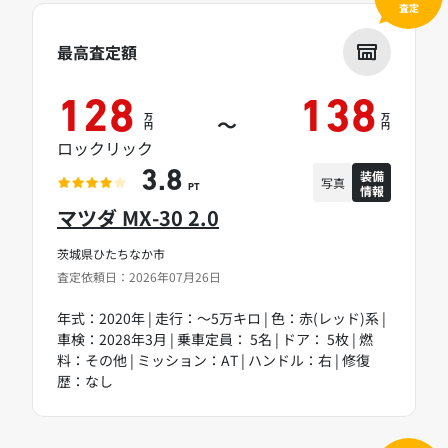
査定
最高査定額
128
138
万
万
～
円
円
ロックリック
装備
3.8
写真
情報
PT
マツダ MX-30 2.0
茨城県ひたちなか市
査定依頼日：2026年07月26日
年式：2020年 | 走行：～5万キロ | 色：赤(レッド)系 |
車検：2028年3月 | 乗車定員： 5名 | ドア： 5枚 | 燃
料：その他 | ミッション：AT | ハンドル：右 | 修復
歴：なし