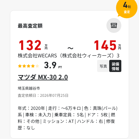
4
社
査定
最高査定額
132
145
万
万
～
円
円
株式会社WECARS（株式会社ウィーカーズ）3
装備
3.9
写真
情報
PT
マツダ MX-30 2.0
埼玉県越谷市
査定依頼日：2026年07月25日
年式：2020年 | 走行：～6万キロ | 色：真珠(パール)
系 | 車検：未入力 | 乗車定員： 5名 | ドア： 5枚 | 燃
料：その他 | ミッション：AT | ハンドル：右 | 修復
歴：なし