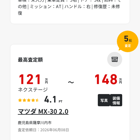
の他 | ミッション：AT | ハンドル：右 | 修復歴：未修
復
5
社
査定
最高査定額
121
148
万
万
～
円
円
ネクステージ
装備
4.1
写真
情報
PT
マツダ MX-30 2.0
鹿児島県薩摩川内市
査定依頼日：2026年06月08日