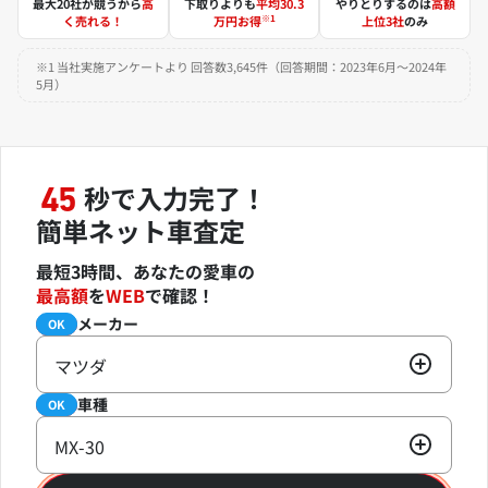
最大20社が競うから
高
下取りよりも
平均30.3
やりとりするのは
高額
※1
く売れる！
万円お得
上位3社
のみ
※1 当社実施アンケートより 回答数3,645件（回答期間：2023年6月～2024年
5月）
秒で入力完了！
45
簡単ネット車査定
最短3時間、あなたの愛車の
最高額
を
WEB
で確認！
メーカー
必須
OK
マツダ
車種
必須
OK
MX-30