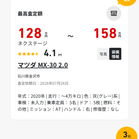
最高査定額
128
158
万
万
～
円
円
ネクステージ
装備
4.1
写真
情報
PT
マツダ MX-30 2.0
石川県金沢市
査定依頼日：2026年07月26日
年式：2020年 | 走行：～4万キロ | 色：灰(グレー)系 |
車検：未入力 | 乗車定員： 5名 | ドア： 5枚 | 燃料：そ
の他 | ミッション：AT | ハンドル：右 | 修復歴：なし
3
社