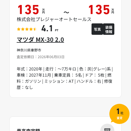
135
135
万
万
～
円
円
株式会社プレジャーオートセールス
装備
4.1
写真
情報
PT
マツダ MX-30 2.0
神奈川県秦野市
査定依頼日：2026年06月03日
年式：2020年 | 走行：～7万キロ | 色：灰(グレー)系 |
車検：2027年11月 | 乗車定員： 5名 | ドア： 5枚 | 燃
料：ガソリン | ミッション：AT | ハンドル：右 | 修復
歴：なし
1
社
査定
最高査定額