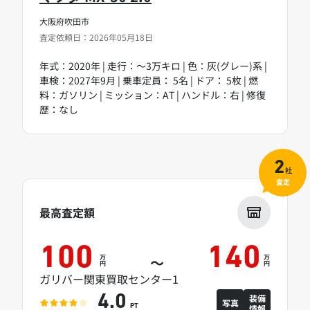
大阪府吹田市
査定依頼日：2026年05月18日
年式：2020年 | 走行：～3万キロ | 色：灰(グレー)系 |
車検：2027年9月 | 乗車定員： 5名 | ドア： 5枚 | 燃
料：ガソリン | ミッション：AT | ハンドル：右 | 修復
歴：なし
2
社
査定
最高査定額
100
140
万
万
～
円
円
ガリバー関東買取センター1
装備
4.0
写真
情報
PT