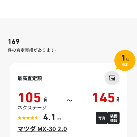
169
件の査定実績があります。
1
社
査定
最高査定額
105
145
万
万
～
円
円
ネクステージ
装備
4.1
写真
情報
PT
マツダ MX-30 2.0