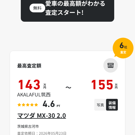
愛車の最高額がわかる
無料
査定スタート!
6
社
査定
最高査定額
143
155
万
万
～
円
円
AKALAFUL筑西
装備
4.6
写真
情報
PT
マツダ MX-30 2.0
茨城県古河市
査定依頼日：2026年05月23日