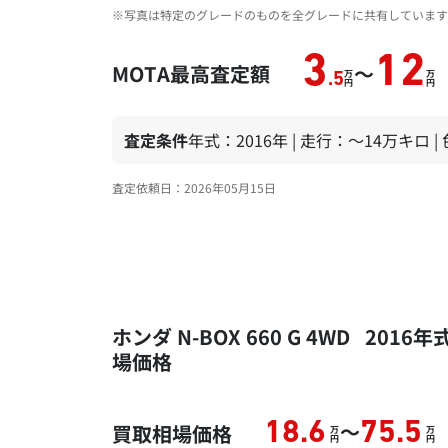
※写真は特定のグレードのものを全グレードに共有しています
3
12
MOTA最高査定額
～
万
万
.5
円
円
査定条件
年式：2016年 | 走行：～14万キロ 
査定依頼日：2026年05月15日
ホンダ N-BOX 660 G 4WD 20
場価格
～
18.6
75.5
買取相場価格
万
万
円
円