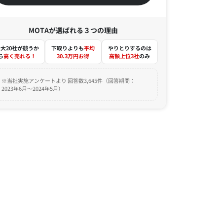
MOTAが選ばれる３つの理由
大20社が競うか
下取りよりも
平均
やりとりするのは
ら
高く売れる！
30.3万円お得
高額上位3社
のみ
※当社実施アンケートより 回答数3,645件（回答期間：
2023年6月～2024年5月）