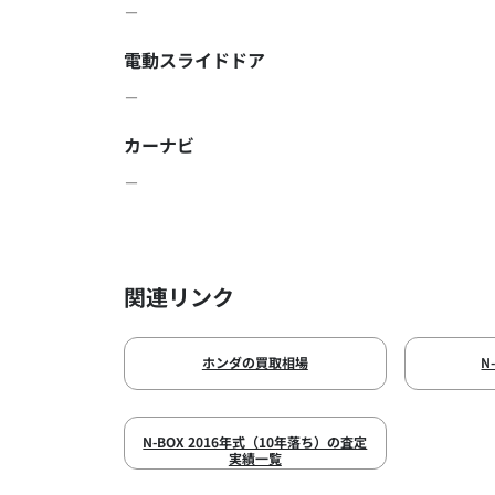
－
電動スライドドア
－
カーナビ
－
関連リンク
ホンダの買取相場
N
N-BOX 2016年式（10年落ち）の査定
実績一覧