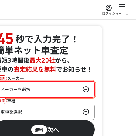
ログイン
メニュー
45
秒で入力完了！
簡単ネット車査定
最短3時間後
最大20社
から、
愛車の
査定結果を無料
でお知らせ！
メーカー
必須
メーカーを選択
車種
必須
車種を選択
次へ
無料