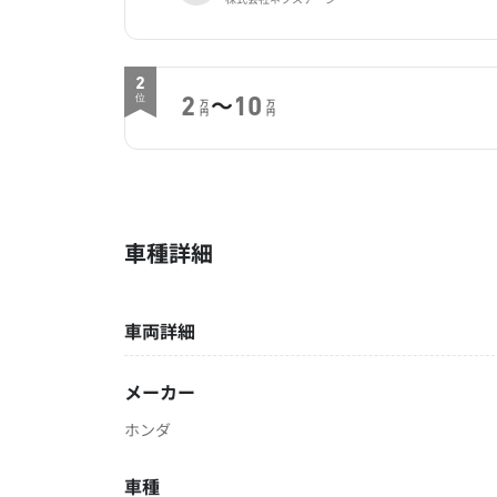
2
～
位
2
10
万
万
円
円
車種詳細
車両詳細
メーカー
ホンダ
車種