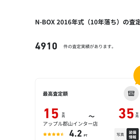
N-BOX 2016年式（10年落ち）の査
4910
件の査定実績があります。
最高査定額
15
35
万
万
～
円
円
アップル郡山インター店
装備
4.2
写真
情報
PT