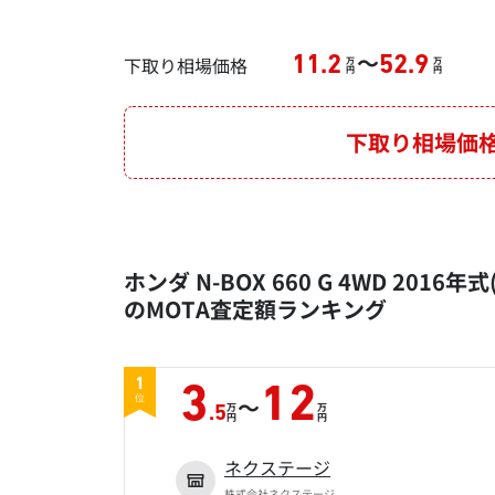
～
下取り相場価格
11.2
52.9
万
万
円
円
下取り相場価
ホンダ N-BOX 660 G 4WD 2016
のMOTA査定額ランキング
1
3
12
～
位
万
万
.5
円
円
ネクステージ
株式会社ネクステージ