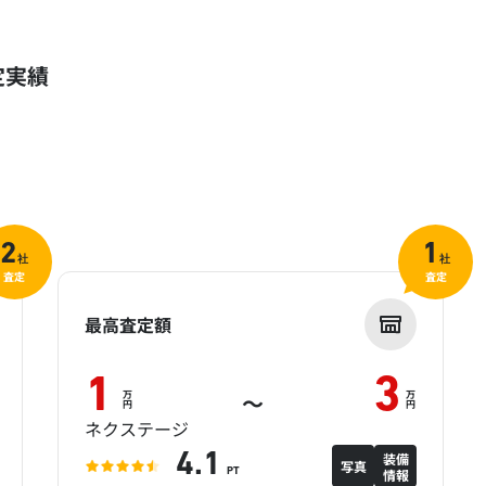
定実績
2
1
社
社
査定
査定
最高査定額
1
3
万
万
～
円
円
ネクステージ
装備
4.1
写真
情報
PT