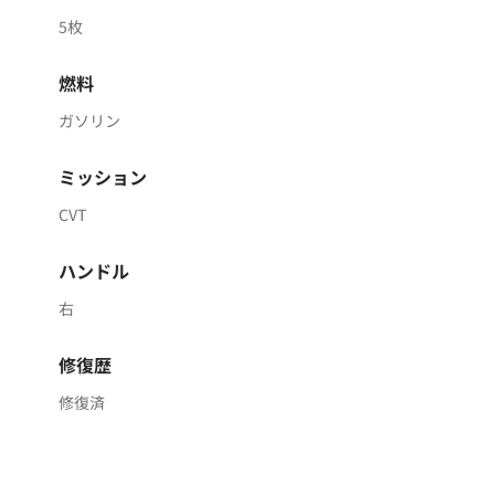
5枚
燃料
ガソリン
ミッション
CVT
ハンドル
右
修復歴
修復済