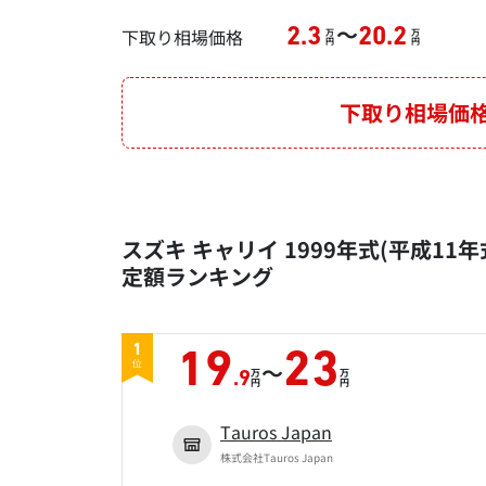
～
下取り相場価格
2.3
20.2
万
万
円
円
下取り相場価
スズキ キャリイ 1999年式(平成11年式
定額ランキング
1
19
23
～
位
万
万
.9
円
円
Tauros Japan
株式会社Tauros Japan