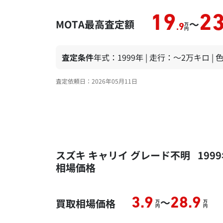
19
2
MOTA最高査定額
～
万
.9
円
査定条件
年式：1999年 | 走行：～2万キロ |
査定依頼日：2026年05月11日
スズキ キャリイ グレード不明 199
相場価格
～
3.9
28.9
買取相場価格
万
万
円
円