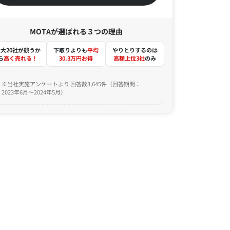
MOTAが選ばれる３つの理由
大20社が競うか
下取りよりも
平均
やりとりするのは
ら
高く売れる！
30.3万円お得
高額上位3社
のみ
※当社実施アンケートより 回答数3,645件（回答期間：
2023年6月～2024年5月）