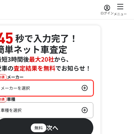
ログイン
メニュー
45
秒で入力完了！
簡単ネット車査定
最短3時間後
最大20社
から、
愛車の
査定結果を無料
でお知らせ！
メーカー
必須
メーカーを選択
車種
必須
車種を選択
次へ
無料