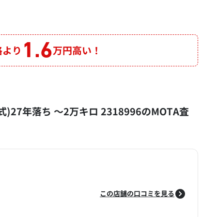
1.6
格より
万円高い！
)27年落ち ～2万キロ 2318996のMOTA査
この店舗の口コミを見る