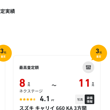
査定実績
3
3
社
社
査定
査定
最高査定額
8
11
万
万
～
円
円
ネクステージ
装備
4.1
写真
情報
PT
スズキ キャリイ 660 KA 3方開