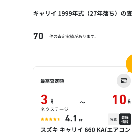
キャリイ 1999年式（27年落ち）の
70
件の査定実績があります。
最高査定額
3
10
万
万
～
円
円
ネクステージ
装備
4.1
写真
情報
PT
スズキ キャリイ 660 KA(エアコン