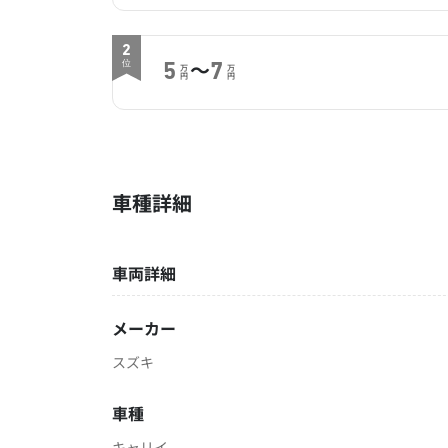
2
～
位
5
7
万
万
円
円
車種詳細
車両詳細
メーカー
スズキ
車種
キャリイ