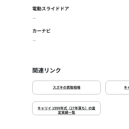
電動スライドドア
－
カーナビ
－
関連リンク
スズキの買取相場
キ
キャリイ 1999年式（27年落ち）の査
定実績一覧