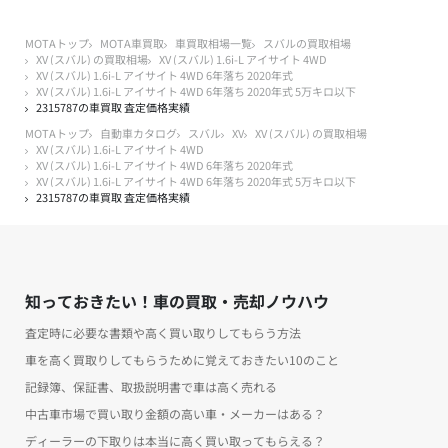
MOTAトップ
MOTA車買取
車買取相場一覧
スバルの買取相場
XV (スバル) の買取相場
XV (スバル) 1.6i-L アイサイト 4WD
XV (スバル) 1.6i-L アイサイト 4WD 6年落ち 2020年式
XV (スバル) 1.6i-L アイサイト 4WD 6年落ち 2020年式 5万キロ以下
2315787の車買取 査定価格実績
MOTAトップ
自動車カタログ
スバル
XV
XV (スバル) の買取相場
XV (スバル) 1.6i-L アイサイト 4WD
XV (スバル) 1.6i-L アイサイト 4WD 6年落ち 2020年式
XV (スバル) 1.6i-L アイサイト 4WD 6年落ち 2020年式 5万キロ以下
2315787の車買取 査定価格実績
知っておきたい！車の買取・売却ノウハウ
査定時に必要な書類や高く買い取りしてもらう方法
車を高く買取りしてもらうために覚えておきたい10のこと
記録簿、保証書、取扱説明書で車は高く売れる
中古車市場で買い取り金額の高い車・メーカーはある？
ディーラーの下取りは本当に高く買い取ってもらえる？