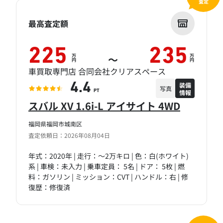
査定
最高査定額
225
235
万
万
～
円
円
車買取専門店 合同会社クリアスペース
装備
4.4
写真
情報
PT
スバル XV 1.6i-L アイサイト 4WD
福岡県福岡市城南区
査定依頼日：2026年08月04日
年式：2020年 | 走行：～2万キロ | 色：白(ホワイト)
系 | 車検：未入力 | 乗車定員： 5名 | ドア： 5枚 | 燃
料：ガソリン | ミッション：CVT | ハンドル：右 | 修
復歴：修復済