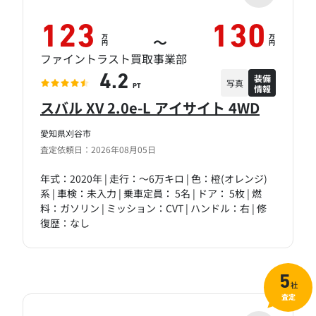
123
130
万
万
～
円
円
ファイントラスト買取事業部
装備
4.2
写真
情報
PT
スバル XV 2.0e-L アイサイト 4WD
愛知県刈谷市
査定依頼日：2026年08月05日
年式：2020年 | 走行：～6万キロ | 色：橙(オレンジ)
系 | 車検：未入力 | 乗車定員： 5名 | ドア： 5枚 | 燃
料：ガソリン | ミッション：CVT | ハンドル：右 | 修
復歴：なし
5
社
査定