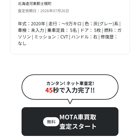
北海道河東郡士幌町
査定依頼日：2026年07月26日
年式：2020年 | 走行：～9万キロ | 色：灰(グレー)系 |
車検：未入力 | 乗車定員： 5名 | ドア： 5枚 | 燃料：ガ
ソリン | ミッション：CVT | ハンドル：右 | 修復歴：
なし
カンタン! ネット車査定!
45
秒で入力完了!!
MOTA車買取
無料
査定スタート