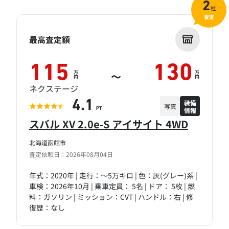
2
社
査定
最高査定額
115
130
万
万
～
円
円
ネクステージ
装備
4.1
写真
情報
PT
スバル XV 2.0e-S アイサイト 4WD
北海道函館市
査定依頼日：2026年08月04日
年式：2020年 | 走行：～5万キロ | 色：灰(グレー)系 |
車検：2026年10月 | 乗車定員： 5名 | ドア： 5枚 | 燃
料：ガソリン | ミッション：CVT | ハンドル：右 | 修
復歴：なし