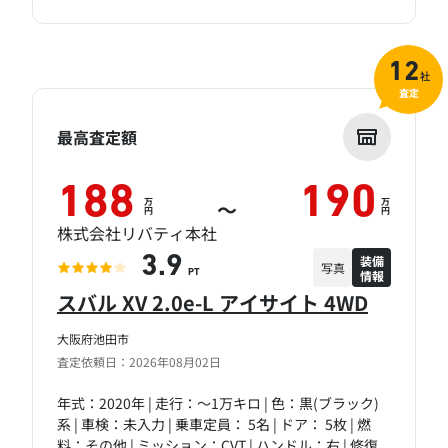
12
社
査定
最高査定額
188
190
万
万
～
円
円
株式会社リバティ本社
装備
3.9
写真
情報
PT
スバル XV 2.0e-L アイサイト 4WD
大阪府池田市
査定依頼日：2026年08月02日
年式：2020年 | 走行：～1万キロ | 色：黒(ブラック)
系 | 車検：未入力 | 乗車定員： 5名 | ドア： 5枚 | 燃
料：その他 | ミッション：CVT | ハンドル：右 | 修復