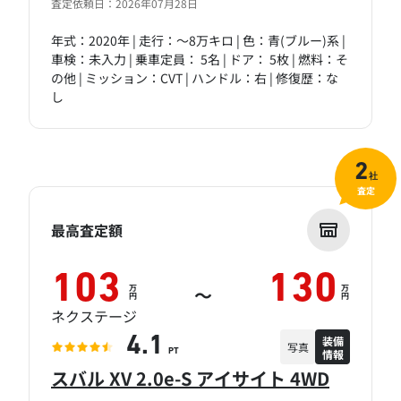
査定依頼日：2026年07月28日
年式：2020年 | 走行：～8万キロ | 色：青(ブルー)系 |
車検：未入力 | 乗車定員： 5名 | ドア： 5枚 | 燃料：そ
の他 | ミッション：CVT | ハンドル：右 | 修復歴：な
し
2
社
査定
最高査定額
103
130
万
万
～
円
円
ネクステージ
装備
4.1
写真
情報
PT
スバル XV 2.0e-S アイサイト 4WD