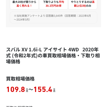
最大20社が競うから
下取りよりも
平均
やりとりするのは
高
高く売れる！
30.3万円お得
額上位3社
のみ
※当社実施アンケートより 回答数3,645件（回答期間：2023年6月
～2024年5月）
スバル XV 1.6i-L アイサイト 4WD 2020年
式 (令和2年式)の車買取相場価格・下取り相
場価格
買取相場価格
～
109.8
155.4
万
万
円
円