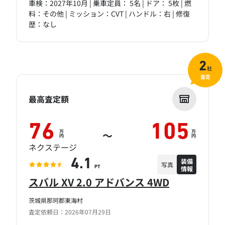
車検：2027年10月 | 乗車定員： 5名 | ドア： 5枚 | 燃
料：その他 | ミッション：CVT | ハンドル：右 | 修復
歴：なし
2
社
査定
最高査定額
76
105
万
万
～
円
円
ネクステージ
装備
4.1
写真
情報
PT
スバル XV 2.0 アドバンス 4WD
茨城県那珂郡東海村
査定依頼日：2026年07月29日