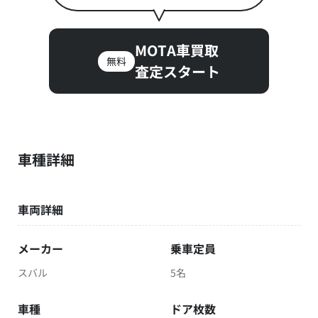
MOTA車買取
無料
査定スタート
車種詳細
車両詳細
メーカー
乗車定員
スバル
5名
車種
ドア枚数