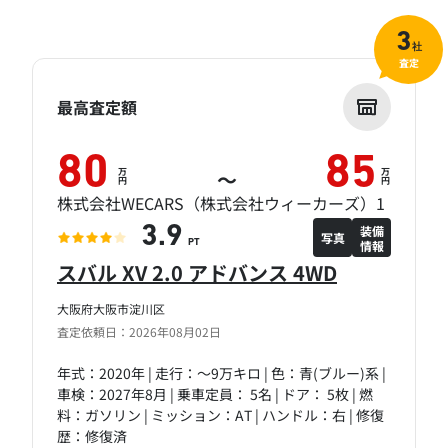
3
社
査定
最高査定額
80
85
万
万
～
円
円
株式会社WECARS（株式会社ウィーカーズ）1
装備
3.9
写真
情報
PT
スバル XV 2.0 アドバンス 4WD
大阪府大阪市淀川区
査定依頼日：2026年08月02日
年式：2020年 | 走行：～9万キロ | 色：青(ブルー)系 |
車検：2027年8月 | 乗車定員： 5名 | ドア： 5枚 | 燃
料：ガソリン | ミッション：AT | ハンドル：右 | 修復
歴：修復済