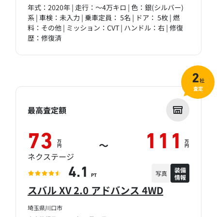
年式：2020年 | 走行：～4万キロ | 色：銀(シルバー)
系 | 車検：未入力 | 乗車定員： 5名 | ドア： 5枚 | 燃
料：その他 | ミッション：CVT | ハンドル：右 | 修復
歴：修復済
2
社
査定
最高査定額
73
111
万
万
～
円
円
ネクステージ
装備
4.1
写真
情報
PT
スバル XV 2.0 アドバンス 4WD
埼玉県川口市