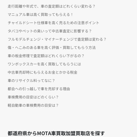
走行距離や年式で、車の査定額はどれくらい変わる？
マニュアル車は高く買取ってもらえる！
チャイルドシート仕様車を高く売るための注意ポイント
タバコやペットの臭いって中古車査定に影響する？
フルモデルチェンジ・マイナーチェンジで査定額は変わる？
傷・へこみのある車を高く評価・買取してもらう方法
車の板金修理で査定額はどれくらい下がるの？
ワンボックスカーを高く買取してもらうには
中古車売却時にもらえるお金とかかる税金
車のリサイクル料ってなに？
都会への引っ越しで車を売却する理由
車検費用の目安はどのくらい？
軽自動車の車検費用の目安は？
都道府県からMOTA車買取加盟買取店を探す