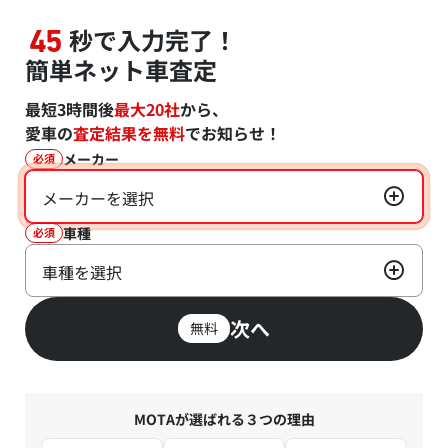
秒で入力完了！
45
簡単ネット車査定
最短3時間後
最大20社
から、
愛車の
査定結果を無料
でお知らせ！
メーカー
必須
メーカーを選択
車種
必須
車種を選択
次へ
無料
MOTAが選ばれる３つの理由