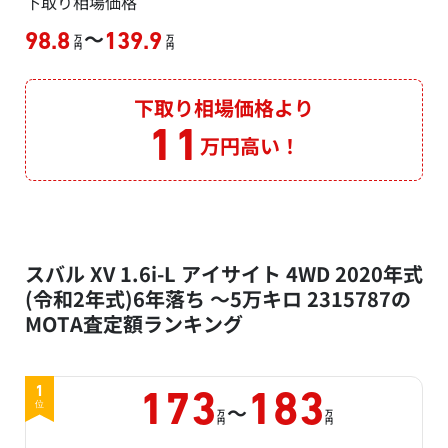
下取り相場価格
～
98.8
139.9
万
万
円
円
下取り相場価格より
11
万円高い！
スバル XV 1.6i-L アイサイト 4WD 2020年式
(令和2年式)6年落ち ～5万キロ 2315787の
MOTA査定額ランキング
1
173
183
～
位
万
万
円
円