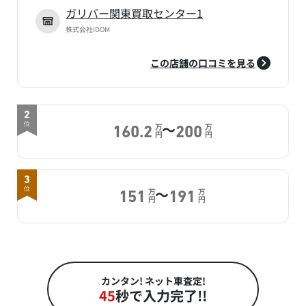
ガリバー関東買取センター1
株式会社IDOM
この店舗の口コミを見る
2
～
位
万
万
160.2
200
円
円
3
～
位
万
万
151
191
円
円
カンタン! ネット車査定!
45
秒で入力完了!!