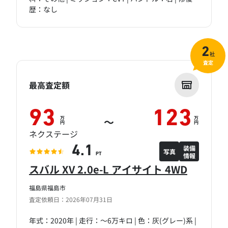
歴：なし
2
社
査定
最高査定額
93
123
万
万
～
円
円
ネクステージ
装備
4.1
写真
情報
PT
スバル XV 2.0e-L アイサイト 4WD
福島県福島市
査定依頼日：2026年07月31日
年式：2020年 | 走行：～6万キロ | 色：灰(グレー)系 |