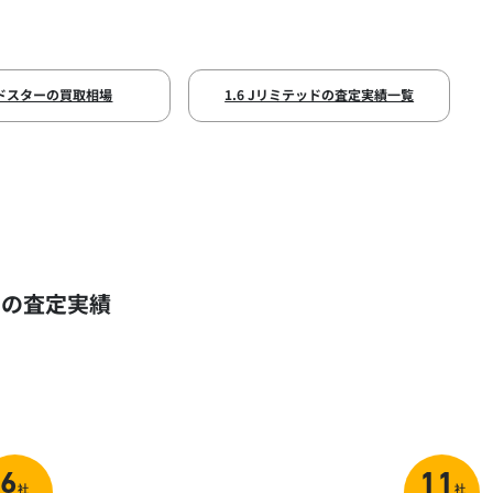
ドスターの買取相場
1.6 Jリミテッドの査定実績一覧
）の査定実績
6
11
社
社