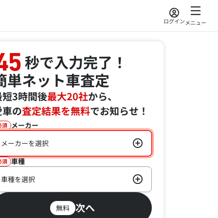
ログイン
メニュー
45
秒で入力完了！
簡単ネット車査定
最短3時間後
最大20社
から、
愛車の
査定結果を無料
でお知らせ！
メーカー
必須
メーカーを選択
車種
必須
車種を選択
次へ
無料