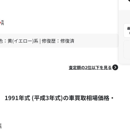
4
万
円
最
| 色：黄(イエロー)系 | 修復歴：修復済
査定額の2位以下を見る
ド 1991年式 (平成3年式)の車買取相場価格・
万
円