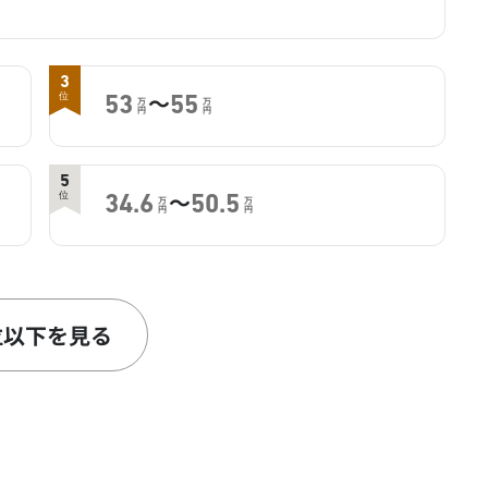
3
～
位
53
55
万
万
円
円
5
～
位
34.6
50.5
万
万
円
円
位以下を見る