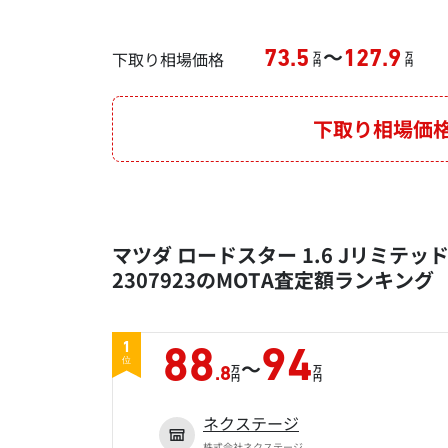
～
下取り相場価格
73.5
127.9
万
万
円
円
下取り相場価
マツダ ロードスター 1.6 Jリミテッド
2307923のMOTA査定額ランキング
1
88
94
～
位
万
万
.8
円
円
ネクステージ
株式会社ネクステージ