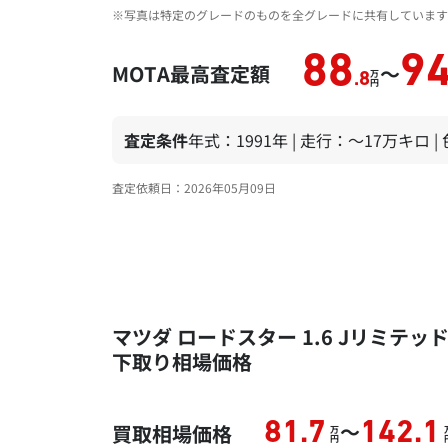
※写真は特定のグレードのものを全グレードに共有しています
88
9
MOTA最高査定額
～
万
.8
円
査定条件
年式：1991年 | 走行：～17万キロ 
査定依頼日：2026年05月09日
マツダ ロードスター 1.6 Jリミテッ
下取り相場価格
～
81.7
142.1
買取相場価格
万
円