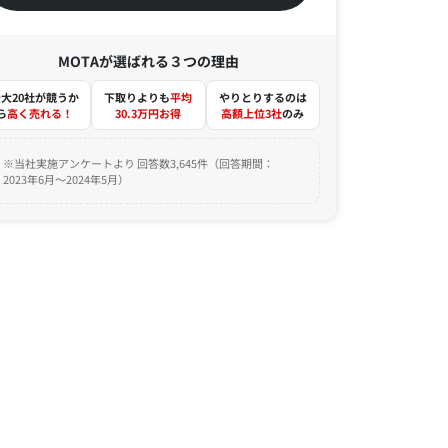
MOTAが選ばれる３つの理由
大20社が競うか
下取りよりも
平均
やりとりするのは
ら
高く売れる！
30.3万円お得
高額上位3社
のみ
※当社実施アンケートより 回答数3,645件（回答期間：
2023年6月～2024年5月）