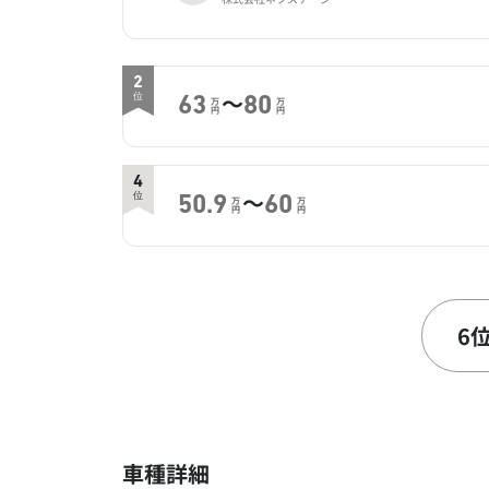
2
～
位
63
80
万
万
円
円
4
～
位
50.9
60
万
万
円
円
6
～
位
30
60
万
万
円
円
6
車種詳細