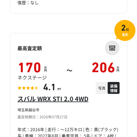
復歴：なし
2
社
査定
最高査定額
170
206
万
万
～
円
円
ネクステージ
装備
4.1
写真
情報
PT
スバル WRX STI 2.0 4WD
埼玉県越谷市
査定依頼日：2026年07月27日
年式：2016年 | 走行：～12万キロ | 色：黒(ブラック)
系 | 車検：2027年8月 | 乗車定員： 5名 | ドア： 4枚 |