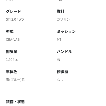
グレード
燃料
STI 2.0 4WD
ガソリン
型式
ミッション
CBA-VAB
MT
排気量
ハンドル
1,994cc
右
車体色
修復歴
青(ブルー)系
なし
装備・状態