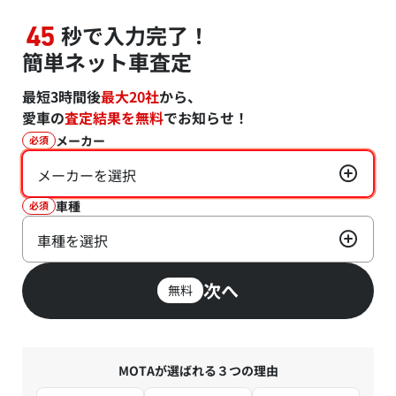
秒で入力完了！
45
簡単ネット車査定
最短3時間後
最大20社
から、
愛車の
査定結果を無料
でお知らせ！
メーカー
必須
メーカーを選択
車種
必須
車種を選択
次へ
無料
MOTAが選ばれる３つの理由