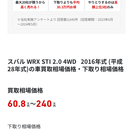
最大20社が競うから
下取りよりも
平均
やりとりするのは
高
高く売れる！
30.3万円お得
額上位3社
のみ
※当社実施アンケートより 回答数3,645件（回答期間：2023年6月
～2024年5月）
スバル WRX STI 2.0 4WD 2016年式 (平成
28年式)の車買取相場価格・下取り相場価格
買取相場価格
～
60.8
240
万
万
円
円
下取り相場価格