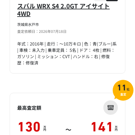
スバル WRX S4 2.0GT アイサイト
4WD
茨城県水戸市
査定依頼日：2026年07月18日
年式：2016年 | 走行：～10万キロ | 色：青(ブルー)系
| 車検：未入力 | 乗車定員： 5名 | ドア： 4枚 | 燃料：
ガソリン | ミッション：CVT | ハンドル：右 | 修復
歴：修復済
11
社
査定
最高査定額
130
141
万
万
～
円
円