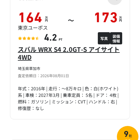
164
173
万
万
～
円
円
東京ユーポス
装備
4.2
写真
情報
PT
スバル WRX S4 2.0GT-S アイサイト
4WD
埼玉県草加市
査定依頼日：2026年08月01日
年式：2016年 | 走行：～8万キロ | 色：白(ホワイト)
系 | 車検：2027年3月 | 乗車定員： 5名 | ドア： 4枚 |
燃料：ガソリン | ミッション：CVT | ハンドル：右 |
修復歴：なし
9
社