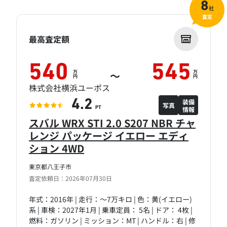
8
社
査定
最高査定額
540
545
万
万
～
円
円
株式会社横浜ユーポス
装備
4.2
写真
情報
PT
スバル WRX STI 2.0 S207 NBR チャ
レンジ パッケージ イエロー エディ
ション 4WD
東京都八王子市
査定依頼日：2026年07月30日
年式：2016年 | 走行：～7万キロ | 色：黄(イエロー)
系 | 車検：2027年1月 | 乗車定員： 5名 | ドア： 4枚 |
燃料：ガソリン | ミッション：MT | ハンドル：右 | 修