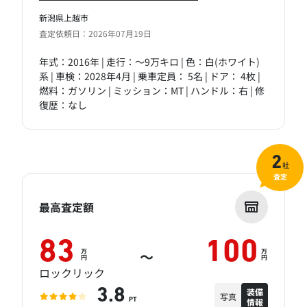
新潟県上越市
査定依頼日：2026年07月19日
年式：2016年 | 走行：～9万キロ | 色：白(ホワイト)
系 | 車検：2028年4月 | 乗車定員： 5名 | ドア： 4枚 |
燃料：ガソリン | ミッション：MT | ハンドル：右 | 修
復歴：なし
2
社
査定
最高査定額
83
100
万
万
～
円
円
ロックリック
装備
3.8
写真
情報
PT