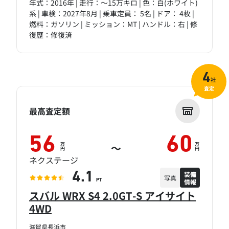
年式：2016年 | 走行：～15万キロ | 色：白(ホワイト)
系 | 車検：2027年8月 | 乗車定員： 5名 | ドア： 4枚 |
燃料：ガソリン | ミッション：MT | ハンドル：右 | 修
復歴：修復済
4
社
査定
最高査定額
56
60
万
万
～
円
円
ネクステージ
装備
4.1
写真
情報
PT
スバル WRX S4 2.0GT-S アイサイト
4WD
滋賀県長浜市