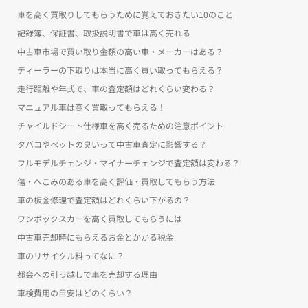
車を高く買取りしてもらうために覚えておきたい10のこと
記録簿、保証書、取扱説明書で車は高く売れる
中古車市場で買い取り金額の高い車・メーカーはある？
ディーラーの下取りは本当に高く買い取ってもらえる？
走行距離や年式で、車の査定額はどれくらい変わる？
マニュアル車は高く買取ってもらえる！
チャイルドシート仕様車を高く売るための注意ポイント
タバコやペットの臭いって中古車査定に影響する？
フルモデルチェンジ・マイナーチェンジで査定額は変わる？
傷・へこみのある車を高く評価・買取してもらう方法
車の板金修理で査定額はどれくらい下がるの？
ワンボックスカーを高く買取してもらうには
中古車売却時にもらえるお金とかかる税金
車のリサイクル料ってなに？
都会への引っ越しで車を売却する理由
車検費用の目安はどのくらい？