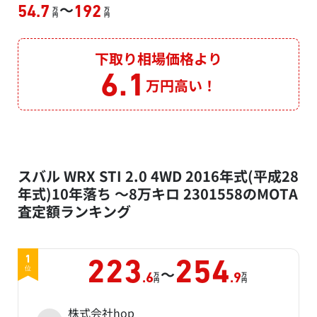
～
54.7
192
万
万
円
円
下取り相場価格より
6.1
万円高い！
スバル WRX STI 2.0 4WD 2016年式(平成28
年式)10年落ち ～8万キロ 2301558のMOTA
査定額ランキング
1
223
254
～
位
万
万
.6
.9
円
円
株式会社hop