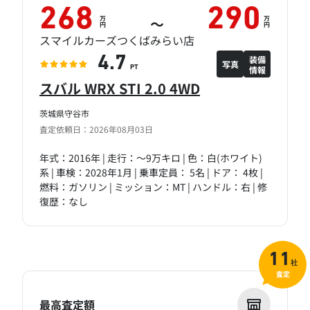
268
290
万
万
～
円
円
スマイルカーズつくばみらい店
装備
4.7
写真
情報
PT
スバル WRX STI 2.0 4WD
茨城県守谷市
査定依頼日：2026年08月03日
年式：2016年 | 走行：～9万キロ | 色：白(ホワイト)
系 | 車検：2028年1月 | 乗車定員： 5名 | ドア： 4枚 |
燃料：ガソリン | ミッション：MT | ハンドル：右 | 修
復歴：なし
11
社
査定
最高査定額