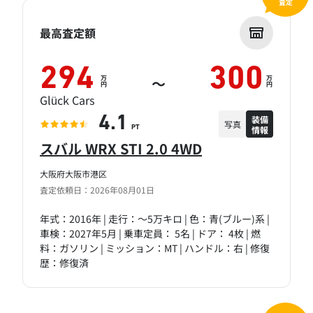
査定
最高査定額
294
300
万
万
～
円
円
Glück Cars
装備
4.1
写真
情報
PT
スバル WRX STI 2.0 4WD
大阪府大阪市港区
査定依頼日：2026年08月01日
年式：2016年 | 走行：～5万キロ | 色：青(ブルー)系 |
車検：2027年5月 | 乗車定員： 5名 | ドア： 4枚 | 燃
料：ガソリン | ミッション：MT | ハンドル：右 | 修復
歴：修復済