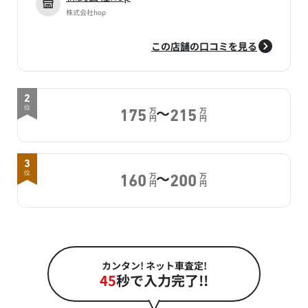
株式会社hop
この店舗の口コミを見る
2
～
位
万
万
175
215
円
円
3
～
位
万
万
160
200
円
円
カンタン! ネット車査定!
45
秒で入力完了!!