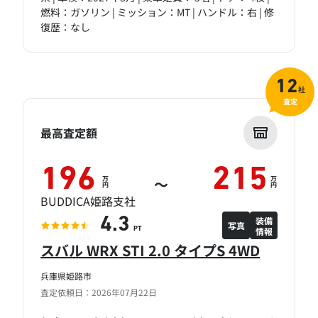
燃料：ガソリン | ミッション：MT | ハンドル：右 | 修
復歴：なし
12
社
査定
最高査定額
196
215
万
万
～
円
円
BUDDICA姫路支社
装備
4.3
写真
情報
PT
スバル WRX STI 2.0 タイプS 4WD
兵庫県姫路市
査定依頼日：2026年07月22日