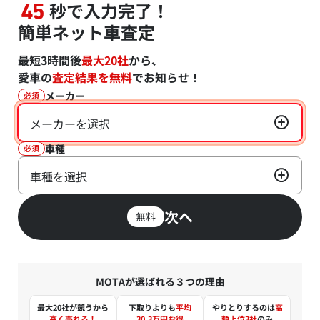
秒で入力完了！
45
簡単ネット車査定
最短3時間後
最大20社
から、
愛車の
査定結果を無料
でお知らせ！
メーカー
必須
メーカーを選択
車種
必須
車種を選択
次へ
無料
MOTAが選ばれる３つの理由
最大20社が競うから
下取りよりも
平均
やりとりするのは
高
高く売れる！
30.3万円お得
額上位3社
のみ