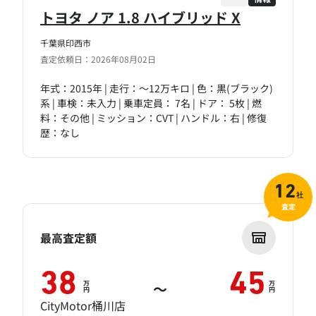
トヨタ ノア 1.8 ハイブリッド X
千葉県印西市
査定依頼日：2026年08月02日
年式：2015年 | 走行：～12万キロ | 色：黒(ブラック)
系 | 車検：未入力 | 乗車定員： 7名 | ドア： 5枚 | 燃
料：その他 | ミッション：CVT | ハンドル：右 | 修復
歴：なし
12
社
査定
最高査定額
38
45
万
万
～
円
円
CityMotor桶川店