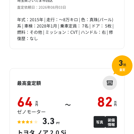
埼玉県さいたま市西区
査定依頼日：2026年08月03日
年式：2015年 | 走行：～8万キロ | 色：真珠(パール)
系 | 車検：2028年1月 | 乗車定員： 7名 | ドア： 5枚 |
燃料：その他 | ミッション：CVT | ハンドル：右 | 修
復歴：なし
3
社
査定
最高査定額
64
82
万
万
～
円
円
ゼノモーター
装備
3.3
写真
情報
PT
トヨタ ノア 2.0 Si