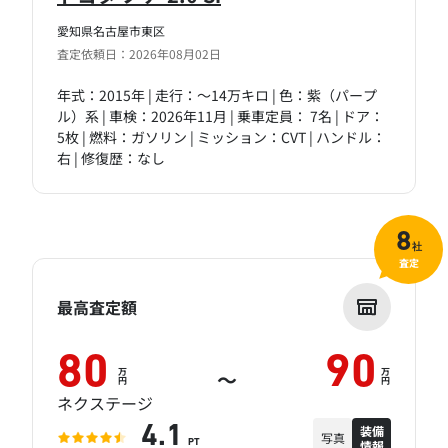
愛知県名古屋市東区
査定依頼日：2026年08月02日
年式：2015年 | 走行：～14万キロ | 色：紫（パープ
ル）系 | 車検：2026年11月 | 乗車定員： 7名 | ドア：
5枚 | 燃料：ガソリン | ミッション：CVT | ハンドル：
右 | 修復歴：なし
8
社
査定
最高査定額
80
90
万
万
～
円
円
ネクステージ
装備
4.1
写真
情報
PT