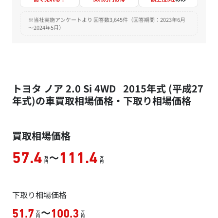
※当社実施アンケートより 回答数3,645件（回答期間：2023年6月
～2024年5月）
トヨタ ノア 2.0 Si 4WD 2015年式 (平成27
年式)の車買取相場価格・下取り相場価格
買取相場価格
～
57.4
111.4
万
万
円
円
下取り相場価格
～
51.7
100.3
万
万
円
円