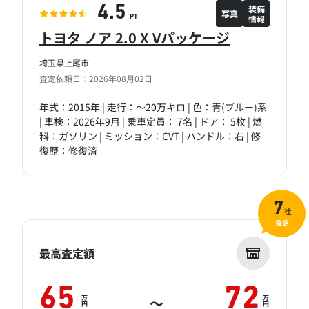
装備
4.5
写真
情報
PT
トヨタ ノア 2.0 X Vパッケージ
埼玉県上尾市
査定依頼日：2026年08月02日
年式：2015年 | 走行：～20万キロ | 色：青(ブルー)系
| 車検：2026年9月 | 乗車定員： 7名 | ドア： 5枚 | 燃
料：ガソリン | ミッション：CVT | ハンドル：右 | 修
復歴：修復済
7
社
査定
最高査定額
65
72
万
万
～
円
円