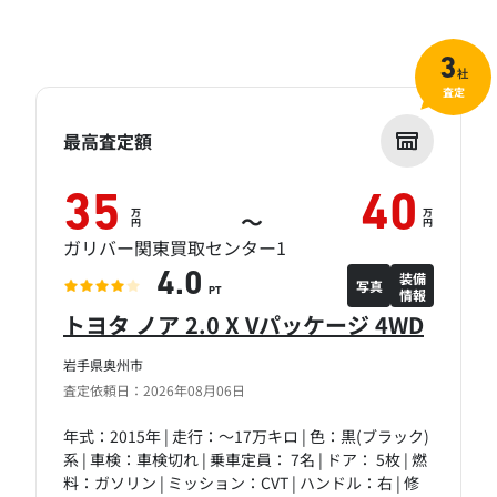
3
社
査定
最高査定額
35
40
万
万
～
円
円
ガリバー関東買取センター1
装備
4.0
写真
情報
PT
トヨタ ノア 2.0 X Vパッケージ 4WD
岩手県奥州市
査定依頼日：2026年08月06日
年式：2015年 | 走行：～17万キロ | 色：黒(ブラック)
系 | 車検：車検切れ | 乗車定員： 7名 | ドア： 5枚 | 燃
料：ガソリン | ミッション：CVT | ハンドル：右 | 修