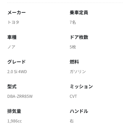
メーカー
乗車定員
トヨタ
7名
車種
ドア枚数
ノア
5枚
グレード
燃料
2.0 Si 4WD
ガソリン
型式
ミッション
DBA-ZRR85W
CVT
排気量
ハンドル
1,986cc
右