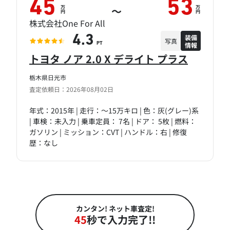
45
53
万
万
～
円
円
株式会社One For All
装備
4.3
写真
情報
PT
トヨタ ノア 2.0 X デライト プラス
栃木県日光市
査定依頼日：2026年08月02日
年式：2015年 | 走行：～15万キロ | 色：灰(グレー)系
| 車検：未入力 | 乗車定員： 7名 | ドア： 5枚 | 燃料：
ガソリン | ミッション：CVT | ハンドル：右 | 修復
歴：なし
カンタン! ネット車査定!
45
秒で入力完了!!