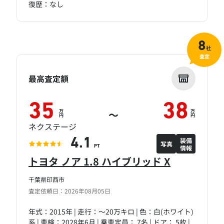
復歴：なし
8
社
査定
最高査定額
35
38
万
万
～
円
円
ネクステージ
装備
4.1
写真
情報
PT
トヨタ ノア 1.8 ハイブリッド X
千葉県印西市
査定依頼日：2026年08月05日
年式：2015年 | 走行：～20万キロ | 色：白(ホワイト)
系 | 車検：2028年6月 | 乗車定員： 7名 | ドア： 5枚 |