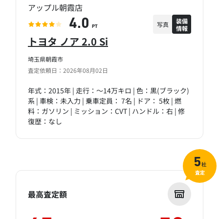
アップル朝霞店
装備
4.0
写真
情報
PT
トヨタ ノア 2.0 Si
埼玉県朝霞市
査定依頼日：2026年08月02日
年式：2015年 | 走行：～14万キロ | 色：黒(ブラック)
系 | 車検：未入力 | 乗車定員： 7名 | ドア： 5枚 | 燃
料：ガソリン | ミッション：CVT | ハンドル：右 | 修
復歴：なし
5
社
査定
最高査定額