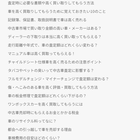
査定時に必要な書類や高く買い取りしてもらう方法
車を高く買取りしてもらうために覚えておきたい10のこと
記録簿、保証書、取扱説明書で車は高く売れる
中古車市場で買い取り金額の高い車・メーカーはある？
ディーラーの下取りは本当に高く買い取ってもらえる？
走行距離や年式で、車の査定額はどれくらい変わる？
マニュアル車は高く買取ってもらえる！
チャイルドシート仕様車を高く売るための注意ポイント
タバコやペットの臭いって中古車査定に影響する？
フルモデルチェンジ・マイナーチェンジで査定額は変わる？
傷・へこみのある車を高く評価・買取してもらう方法
車の板金修理で査定額はどれくらい下がるの？
ワンボックスカーを高く買取してもらうには
中古車売却時にもらえるお金とかかる税金
車のリサイクル料ってなに？
都会への引っ越しで車を売却する理由
車検費用の目安はどのくらい？