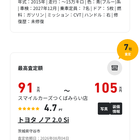
年式：2015年 | 走行：～15万キロ | 色：青(ブルー)系
| 車検：2027年12月 | 乗車定員： 7名 | ドア： 5枚 | 燃
料：ガソリン | ミッション：CVT | ハンドル：右 | 修
復歴：未修復
7
社
査定
最高査定額
91
105
万
万
～
円
円
スマイルカーズつくばみらい店
装備
4.7
写真
情報
PT
トヨタ ノア 2.0 Si
茨城県守谷市
査定依頼日：2026年08月04日