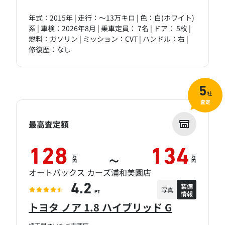
年式：2015年 | 走行：～13万キロ | 色：白(ホワイト)
系 | 車検：2026年8月 | 乗車定員： 7名 | ドア： 5枚 |
燃料：ガソリン | ミッション：CVT | ハンドル：右 |
修復歴：なし
5
社
査定
最高査定額
128
134
万
万
～
円
円
オートバックス カーズ浦和美園店
装備
4.2
写真
情報
PT
トヨタ ノア 1.8 ハイブリッド G