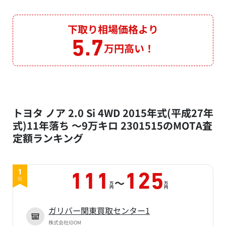
下取り相場価格より
5.7
万円高い！
トヨタ ノア 2.0 Si 4WD 2015年式(平成27年
式)11年落ち ～9万キロ 2301515のMOTA査
定額ランキング
1
111
125
～
位
万
万
円
円
ガリバー関東買取センター1
株式会社IDOM