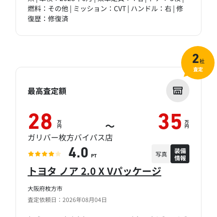
燃料：その他 | ミッション：CVT | ハンドル：右 | 修
復歴：修復済
2
社
査定
最高査定額
28
35
万
万
～
円
円
ガリバー枚方バイパス店
装備
4.0
写真
情報
PT
トヨタ ノア 2.0 X Vパッケージ
大阪府枚方市
査定依頼日：2026年08月04日