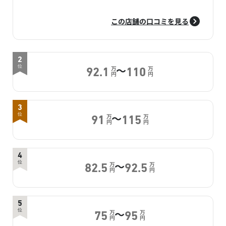
この店舗の口コミを見る
2
～
位
万
万
92.1
110
円
円
3
～
位
万
万
91
115
円
円
4
～
位
万
万
82.5
92.5
円
円
5
～
位
万
万
75
95
円
円