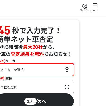
ログイン
メニュー
45
秒で入力完了！
簡単ネット車査定
最短3時間後
最大20社
から、
愛車の
査定結果を無料
でお知らせ！
メーカー
必須
メーカーを選択
車種
必須
車種を選択
次へ
無料