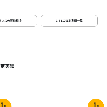
リウスの買取相場
1.8 Lの査定実績一覧
査定実績
1
1
社
社