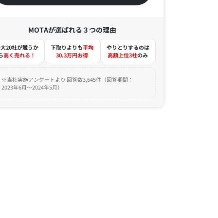
MOTAが選ばれる３つの理由
大20社が競うか
下取りよりも
平均
やりとりするのは
ら
高く売れる！
30.3万円お得
高額上位3社
のみ
※当社実施アンケートより 回答数3,645件（回答期間：
2023年6月～2024年5月）