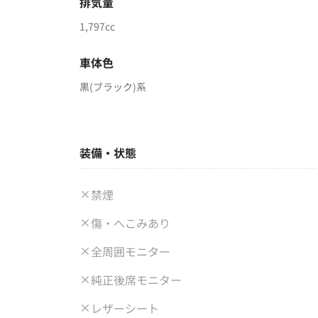
排気量
1,797cc
車体色
黒(ブラック)系
装備・状態
禁煙
傷・へこみあり
全周囲モニター
純正後席モニター
レザーシート