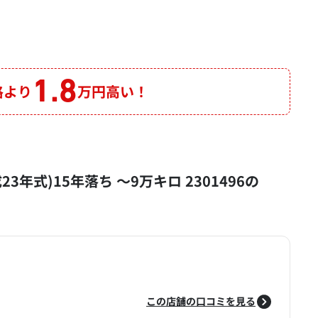
1.8
格より
万円高い！
成23年式)15年落ち ～9万キロ 2301496の
この店舗の口コミを見る