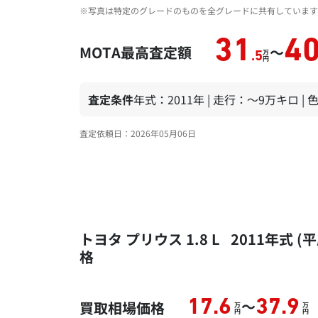
※写真は特定のグレードのものを全グレードに共有しています
31
4
MOTA最高査定額
～
万
.5
円
査定条件
年式：2011年 | 走行：～9万キロ |
査定依頼日：2026年05月06日
トヨタ プリウス 1.8 L 2011年
格
～
17.6
37.9
買取相場価格
万
万
円
円