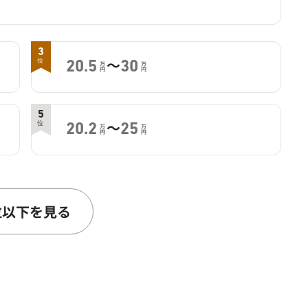
3
～
位
20.5
30
万
万
円
円
5
～
位
20.2
25
万
万
円
円
7
～
位
17
21
万
万
円
円
位以下を見る
9
～
位
13.1
19.8
万
万
円
円