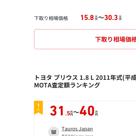
～
下取り相場価格
15.8
30.3
万
万
円
円
下取り相場価
トヨタ プリウス 1.8 L 2011年式(平
MOTA査定額ランキング
1
31
40
～
位
万
万
.5
円
円
Tauros Japan
株式会社Tauros Japan