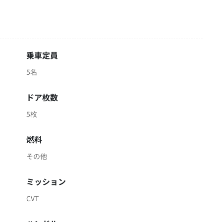
乗車定員
5名
ドア枚数
5枚
燃料
その他
ミッション
CVT