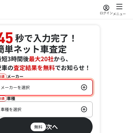
ログイン
メニュー
45
秒で入力完了！
簡単ネット車査定
最短3時間後
最大20社
から、
愛車の
査定結果を無料
でお知らせ！
メーカー
必須
メーカーを選択
車種
必須
車種を選択
次へ
無料