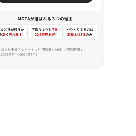
MOTAが選ばれる３つの理由
大20社が競うか
下取りよりも
平均
やりとりするのは
ら
高く売れる！
30.3万円お得
高額上位3社
のみ
※当社実施アンケートより 回答数3,645件（回答期間：
2023年6月～2024年5月）