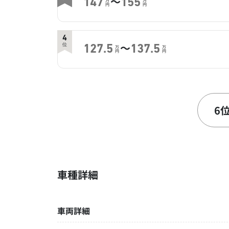
～
147
155
万
万
円
円
4
～
位
127.5
137.5
万
万
円
円
6
～
位
105
115
万
万
円
円
6
車種詳細
車両詳細