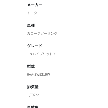
メーカー
トヨタ
車種
カローラツーリング
グレード
1.8 ハイブリッド X
型式
6AA-ZWE219W
排気量
1,797cc
車体色