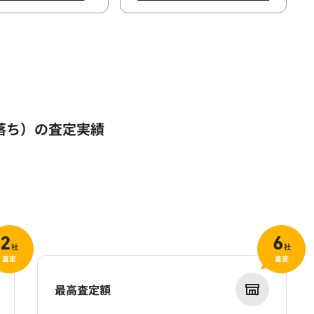
年落ち）の査定実績
2
6
社
社
査定
査定
最高査定額