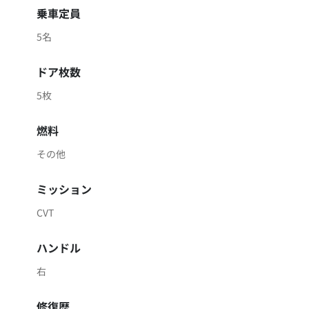
乗車定員
5名
ドア枚数
5枚
燃料
その他
ミッション
CVT
ハンドル
右
修復歴