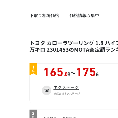
下取り相場価格
価格情報収集中
トヨタ カローラツーリング 1.8 ハイブ
万キロ 2301453のMOTA査定額ラ
1
165
175
～
位
万
万
.8
円
円
ネクステージ
株式会社ネクステージ
2
位