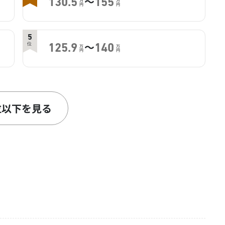
～
130.5
155
万
万
円
円
5
～
位
125.9
140
万
万
円
円
位以下を見る