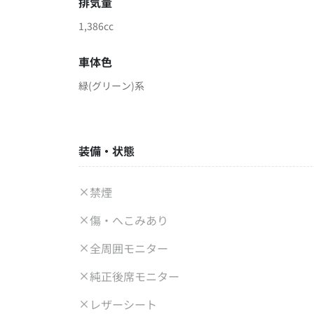
排気量
1,386cc
車体色
緑(グリーン)系
装備・状態
禁煙
傷・へこみあり
全周囲モニター
純正後席モニター
レザーシート