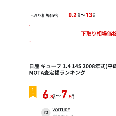
～
下取り相場価格
0.2
13
万
万
円
円
下取り相場価
日産 キューブ 1.4 14S 2008年式(平
MOTA査定額ランキング
1
6
7
～
位
万
万
.8
.5
円
円
VOITURE
株式会社VOITURE