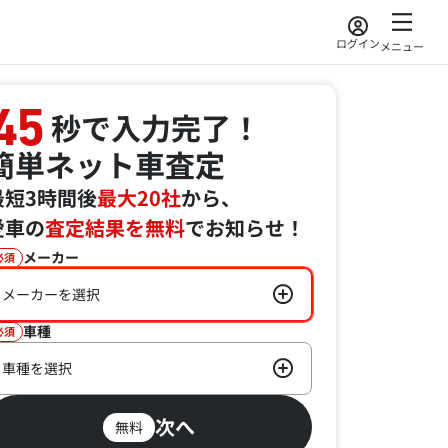
ログイン
メニュー
45
秒で入力完了！
簡単ネット車査定
最短3時間後
最大20社
から、
愛車の
査定結果を無料
でお知らせ！
メーカー
必須
メーカーを選択
車種
必須
車種を選択
次へ
無料