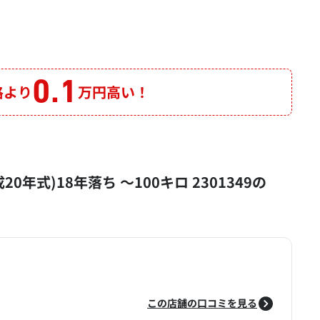
0.1
格より
万円高い！
成20年式)18年落ち ～100キロ 2301349の
この店舗の口コミを見る