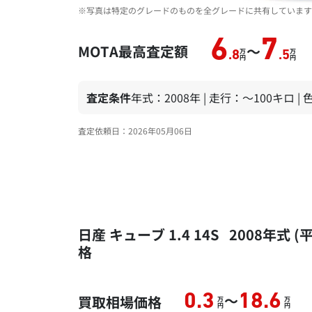
※写真は特定のグレードのものを全グレードに共有しています
6
7
MOTA最高査定額
～
万
万
.8
.5
円
円
査定条件
年式：2008年 | 走行：～100キロ |
査定依頼日：2026年05月06日
日産 キューブ 1.4 14S 2008年
格
～
0.3
18.6
買取相場価格
万
万
円
円