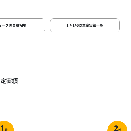
ューブの買取相場
1.4 14Sの査定実績一覧
査定実績
1
2
社
社