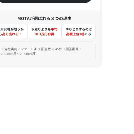
MOTAが選ばれる３つの理由
大20社が競うか
下取りよりも
平均
やりとりするのは
ら
高く売れる！
30.3万円お得
高額上位3社
のみ
※当社実施アンケートより 回答数3,645件（回答期間：
2023年6月～2024年5月）