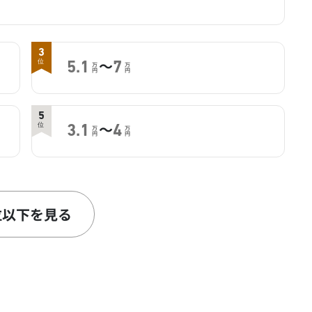
3
～
位
5.1
7
万
万
円
円
5
～
位
3.1
4
万
万
円
円
位以下を見る