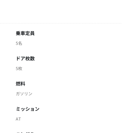
乗車定員
5名
ドア枚数
5枚
燃料
ガソリン
ミッション
AT