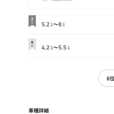
2
～
位
5.2
8
万
万
円
円
4
～
位
4.2
5.5
万
万
円
円
6
～
位
3
10
万
万
円
円
6
車種詳細