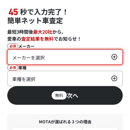
秒で入力完了！
45
簡単ネット車査定
最短3時間後
最大20社
から、
愛車の
査定結果を無料
でお知らせ！
メーカー
必須
メーカーを選択
車種
必須
車種を選択
次へ
無料
MOTAが選ばれる３つの理由