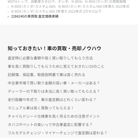
MOTAトップ
自動車カタログ
ホンダ
N-BOX
N-BOX (ホンダ) の買取相場
N-BOX (ホンダ) カスタム 660
N-BOX (ホンダ) カスタム 660 3年落ち 2023年式
N-BOX (ホンダ) カスタム 660 3年落ち 2023年式 2万キロ以下
2284240の車買取 査定価格実績
知っておきたい！車の買取・売却ノウハウ
査定時に必要な書類や高く買い取りしてもらう方法
車を高く買取りしてもらうために覚えておきたい10のこと
記録簿、保証書、取扱説明書で車は高く売れる
中古車市場で買い取り金額の高い車・メーカーはある？
ディーラーの下取りは本当に高く買い取ってもらえる？
走行距離や年式で、車の査定額はどれくらい変わる？
マニュアル車は高く買取ってもらえる！
チャイルドシート仕様車を高く売るための注意ポイント
タバコやペットの臭いって中古車査定に影響する？
フルモデルチェンジ・マイナーチェンジで査定額は変わる？