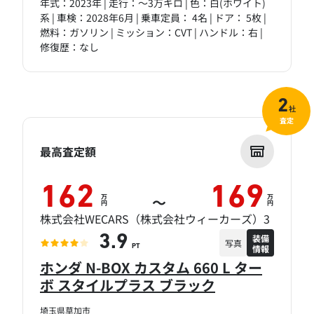
年式：2023年 | 走行：～3万キロ | 色：白(ホワイト)
系 | 車検：2028年6月 | 乗車定員： 4名 | ドア： 5枚 |
燃料：ガソリン | ミッション：CVT | ハンドル：右 |
修復歴：なし
2
社
査定
最高査定額
162
169
万
万
～
円
円
株式会社WECARS（株式会社ウィーカーズ）3
装備
3.9
写真
情報
PT
ホンダ N-BOX カスタム 660 L ター
ボ スタイルプラス ブラック
埼玉県草加市