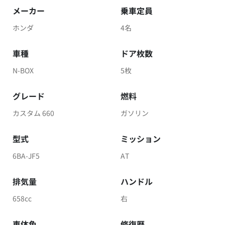
メーカー
乗車定員
ホンダ
4名
車種
ドア枚数
N-BOX
5枚
グレード
燃料
カスタム 660
ガソリン
型式
ミッション
6BA-JF5
AT
排気量
ハンドル
658cc
右
車体色
修復歴