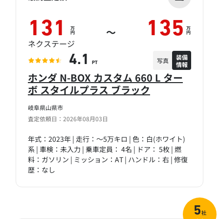
131
135
万
万
～
円
円
ネクステージ
装備
4.1
写真
情報
PT
ホンダ N-BOX カスタム 660 L ター
ボ スタイルプラス ブラック
岐阜県山県市
査定依頼日：2026年08月03日
年式：2023年 | 走行：～5万キロ | 色：白(ホワイト)
系 | 車検：未入力 | 乗車定員： 4名 | ドア： 5枚 | 燃
料：ガソリン | ミッション：AT | ハンドル：右 | 修復
歴：なし
5
社