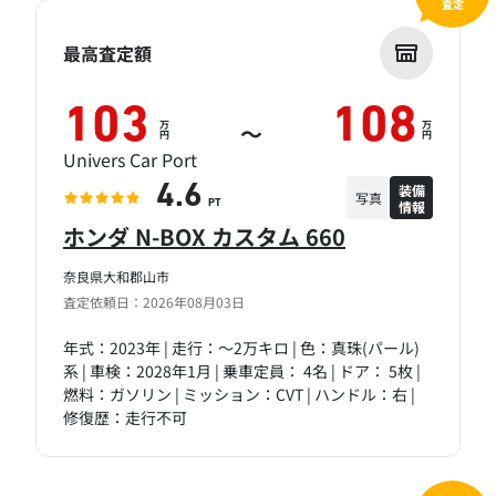
査定
最高査定額
103
108
万
万
～
円
円
Univers Car Port
装備
4.6
写真
情報
PT
ホンダ N-BOX カスタム 660
奈良県大和郡山市
査定依頼日：2026年08月03日
年式：2023年 | 走行：～2万キロ | 色：真珠(パール)
系 | 車検：2028年1月 | 乗車定員： 4名 | ドア： 5枚 |
燃料：ガソリン | ミッション：CVT | ハンドル：右 |
修復歴：走行不可