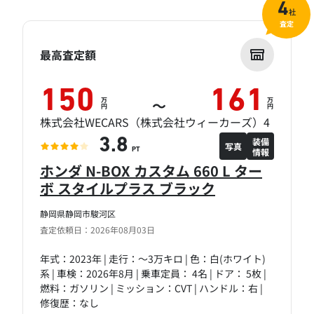
4
社
査定
最高査定額
150
161
万
万
～
円
円
株式会社WECARS（株式会社ウィーカーズ）4
装備
3.8
写真
情報
PT
ホンダ N-BOX カスタム 660 L ター
ボ スタイルプラス ブラック
静岡県静岡市駿河区
査定依頼日：2026年08月03日
年式：2023年 | 走行：～3万キロ | 色：白(ホワイト)
系 | 車検：2026年8月 | 乗車定員： 4名 | ドア： 5枚 |
燃料：ガソリン | ミッション：CVT | ハンドル：右 |
修復歴：なし