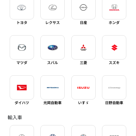
トヨタ
レクサス
日産
ホンダ
マツダ
スバル
三菱
スズキ
ダイハツ
光岡自動車
いすゞ
日野自動車
輸入車