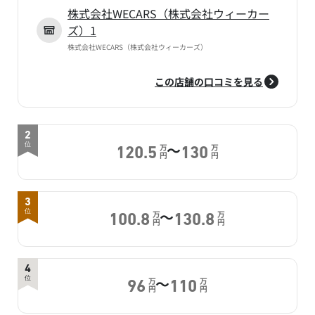
株式会社WECARS（株式会社ウィーカー
ズ）1
株式会社WECARS（株式会社ウィーカーズ）
この店舗の口コミを見る
2
～
位
万
万
120.5
130
円
円
3
～
位
万
万
100.8
130.8
円
円
4
～
位
万
万
96
110
円
円