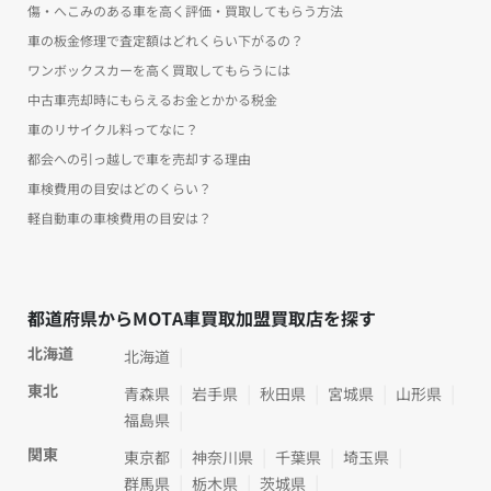
傷・へこみのある車を高く評価・買取してもらう方法
車の板金修理で査定額はどれくらい下がるの？
ワンボックスカーを高く買取してもらうには
中古車売却時にもらえるお金とかかる税金
車のリサイクル料ってなに？
都会への引っ越しで車を売却する理由
車検費用の目安はどのくらい？
軽自動車の車検費用の目安は？
都道府県からMOTA車買取加盟買取店を探す
北海道
北海道
東北
青森県
岩手県
秋田県
宮城県
山形県
福島県
関東
東京都
神奈川県
千葉県
埼玉県
群馬県
栃木県
茨城県