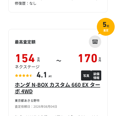
修復歴：なし
5
社
査定
最高査定額
154
170
万
万
～
円
円
ネクステージ
装備
4.1
写真
情報
PT
ホンダ N-BOX カスタム 660 EX ター
ボ 4WD
東京都あきる野市
査定依頼日：2026年08月04日