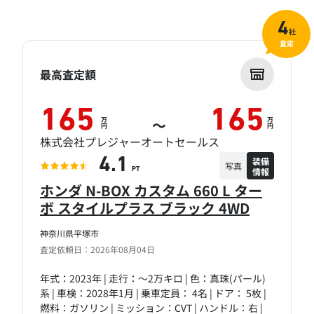
4
社
査定
最高査定額
165
165
万
万
～
円
円
株式会社プレジャーオートセールス
装備
4.1
写真
情報
PT
ホンダ N-BOX カスタム 660 L ター
ボ スタイルプラス ブラック 4WD
神奈川県平塚市
査定依頼日：2026年08月04日
年式：2023年 | 走行：～2万キロ | 色：真珠(パール)
系 | 車検：2028年1月 | 乗車定員： 4名 | ドア： 5枚 |
燃料：ガソリン | ミッション：CVT | ハンドル：右 |