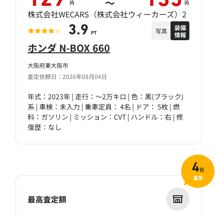
129
135
～
円
円
株式会社WECARS（株式会社ウィーカーズ）2
装備
3.9
写真
情報
PT
ホンダ N-BOX 660
大阪府東大阪市
査定依頼日：2026年08月04日
年式：2023年 | 走行：～2万キロ | 色：黒(ブラック)
系 | 車検：未入力 | 乗車定員： 4名 | ドア： 5枚 | 燃
料：ガソリン | ミッション：CVT | ハンドル：右 | 修
復歴：なし
4
社
査定
最高査定額