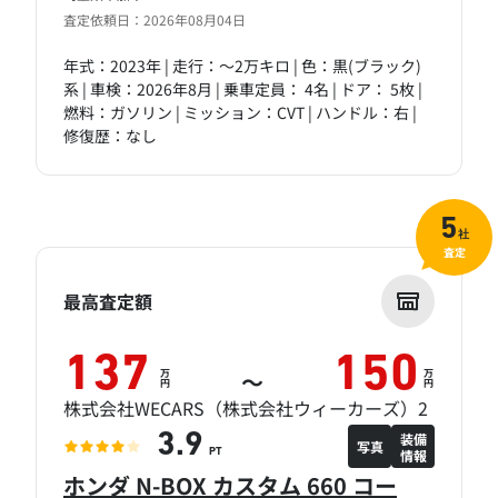
査定依頼日：2026年08月04日
年式：2023年 | 走行：～2万キロ | 色：黒(ブラック)
系 | 車検：2026年8月 | 乗車定員： 4名 | ドア： 5枚 |
燃料：ガソリン | ミッション：CVT | ハンドル：右 |
修復歴：なし
5
社
査定
最高査定額
137
150
万
万
～
円
円
株式会社WECARS（株式会社ウィーカーズ）2
装備
3.9
写真
情報
PT
ホンダ N-BOX カスタム 660 コー