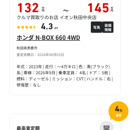
132
145
万
万
～
円
円
クルマ買取りのお店 イオン秋田中央店
装備
4.3
写真
情報
PT
ホンダ N-BOX 660 4WD
秋田県男鹿市
査定依頼日：2026年08月03日
年式：2023年 | 走行：～4万キロ | 色：黒(ブラック)
系 | 車検：2026年9月 | 乗車定員： 4名 | ドア： 5枚 |
燃料：ディーゼル | ミッション：CVT | ハンドル：右 |
修復歴：なし
4
社
査定
最高査定額