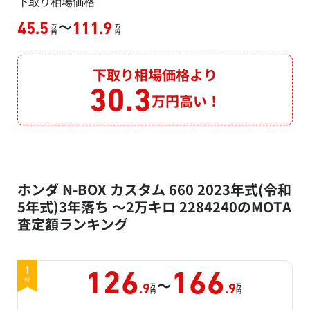
下取り相場価格
～
45.5
111.9
万
万
円
円
下取り相場価格より
30.3
万円高い！
ホンダ N-BOX カスタム 660 2023年式(令和
5年式)3年落ち ～2万キロ 2284240のMOTA
査定額ランキング
1
126
166
～
位
万
万
.9
.9
円
円