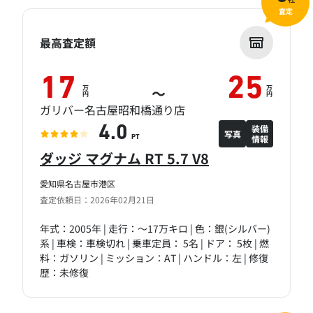
社
査定
最高査定額
17
25
万
万
～
円
円
ガリバー名古屋昭和橋通り店
装備
4.0
写真
情報
PT
ダッジ マグナム RT 5.7 V8
愛知県名古屋市港区
査定依頼日：2026年02月21日
年式：2005年 | 走行：～17万キロ | 色：銀(シルバー)
系 | 車検：車検切れ | 乗車定員： 5名 | ドア： 5枚 | 燃
料：ガソリン | ミッション：AT | ハンドル：左 | 修復
歴：未修復