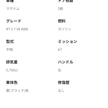
車種
ドア枚数
マグナム
5枚
グレード
燃料
RT 5.7 V8 4WD
ガソリン
型式
ミッション
不明
AT
排気量
ハンドル
5,700cc
左
車体色
修復歴
黒(ブラック)系
なし