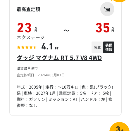
最高査定額
23
35
万
万
～
円
円
ネクステージ
装備
4.1
写真
情報
PT
ダッジ マグナム RT 5.7 V8 4WD
滋賀県草津市
査定依頼日：2026年03月03日
年式：2005年 | 走行：～10万キロ | 色：黒(ブラック)
系 | 車検：2027年1月 | 乗車定員： 5名 | ドア： 5枚 |
燃料：ガソリン | ミッション：AT | ハンドル：左 | 修
復歴：なし
3