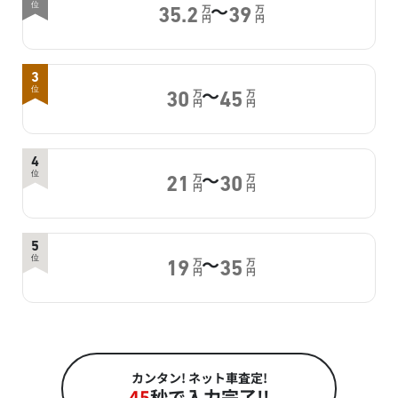
～
位
万
万
35.2
39
円
円
3
～
位
万
万
30
45
円
円
4
～
位
万
万
21
30
円
円
5
～
位
万
万
19
35
円
円
カンタン! ネット車査定!
45
秒で入力完了!!