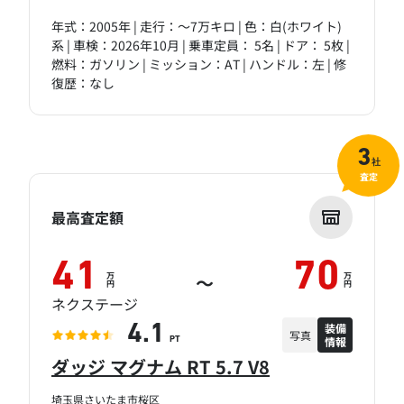
年式：2005年 | 走行：～7万キロ | 色：白(ホワイト)
系 | 車検：2026年10月 | 乗車定員： 5名 | ドア： 5枚 |
燃料：ガソリン | ミッション：AT | ハンドル：左 | 修
復歴：なし
3
社
査定
最高査定額
41
70
万
万
～
円
円
ネクステージ
装備
4.1
写真
情報
PT
ダッジ マグナム RT 5.7 V8
埼玉県さいたま市桜区