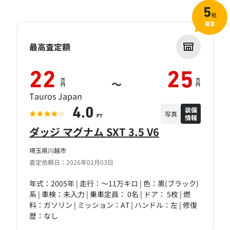
5
社
査定
最高査定額
22
25
万
万
～
円
円
Tauros Japan
装備
4.0
写真
情報
PT
ダッジ マグナム SXT 3.5 V6
埼玉県川越市
査定依頼日：2026年02月03日
年式：2005年 | 走行：～11万キロ | 色：黒(ブラック)
系 | 車検：未入力 | 乗車定員： 0名 | ドア： 5枚 | 燃
料：ガソリン | ミッション：AT | ハンドル：左 | 修復
歴：なし