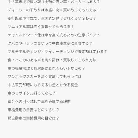
中古車市場で買い取り金額の高い車・メーカーはある？
ディーラーの下取りは本当に高く買い取ってもらえる？
走行距離や年式で、車の査定額はどれくらい変わる？
マニュアル車は高く買取ってもらえる！
チャイルドシート仕様車を高く売るための注意ポイント
タバコやペットの臭いって中古車査定に影響する？
フルモデルチェンジ・マイナーチェンジで査定額は変わる？
傷・へこみのある車を高く評価・買取してもらう方法
車の板金修理で査定額はどれくらい下がるの？
ワンボックスカーを高く買取してもらうには
中古車売却時にもらえるお金とかかる税金
車のリサイクル料ってなに？
都会への引っ越しで車を売却する理由
車検費用の目安はどのくらい？
軽自動車の車検費用の目安は？