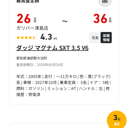
最高査定額
26
36
万
万
～
円
円
ガリバー津島店
装備
4.3
写真
情報
PT
ダッジ マグナム SXT 3.5 V6
愛知県海部郡大治町
査定依頼日：2026年06月29日
年式：2005年 | 走行：～11万キロ | 色：黒(ブラック)
系 | 車検：2027年10月 | 乗車定員： 5名 | ドア： 5枚 |
燃料：ガソリン | ミッション：AT | ハンドル：左 | 修
復歴：修復済
3
社
査定