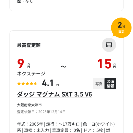
歴：なし
2
社
査定
最高査定額
9
15
万
万
～
円
円
ネクステージ
装備
4.1
写真
情報
PT
ダッジ マグナム SXT 3.5 V6
大阪府泉大津市
査定依頼日：2025年12月14日
年式：2005年 | 走行：～17万キロ | 色：白(ホワイト)
系 | 車検：未入力 | 乗車定員： 0名 | ドア： 5枚 | 燃