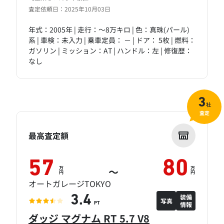
査定依頼日：2025年10月03日
年式：2005年 | 走行：～8万キロ | 色：真珠(パール)
系 | 車検：未入力 | 乗車定員： － | ドア： 5枚 | 燃料：
ガソリン | ミッション：AT | ハンドル：左 | 修復歴：
なし
3
社
査定
最高査定額
57
80
万
万
～
円
円
オートガレージTOKYO
装備
3.4
写真
情報
PT
ダッジ マグナム RT 5.7 V8