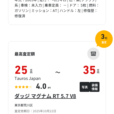
系 | 車検：未入力 | 乗車定員： － | ドア： 5枚 | 燃料：
ガソリン | ミッション：AT | ハンドル：左 | 修復歴：
修復済
3
社
査定
最高査定額
25
35
万
万
～
円
円
Tauros Japan
装備
4.0
写真
情報
PT
ダッジ マグナム RT 5.7 V8
東京都荒川区
査定依頼日：2025年10月22日