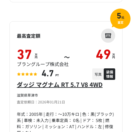
5
社
査定
最高査定額
37
49
万
万
～
円
円
ブラングループ株式会社
装備
4.7
写真
情報
PT
ダッジ マグナム RT 5.7 V8 4WD
滋賀県草津市
査定依頼日：2026年01月21日
年式：2005年 | 走行：～10万キロ | 色：黒(ブラック)
系 | 車検：未入力 | 乗車定員： 0名 | ドア： 5枚 | 燃
料：ガソリン | ミッション：AT | ハンドル：左 | 修復