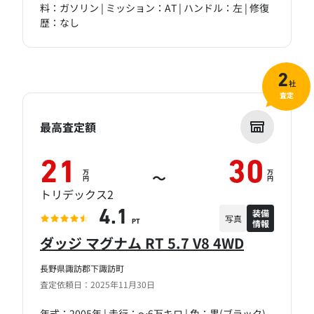
料：ガソリン | ミッション：AT | ハンドル：左 | 修復
歴：なし
2
社
査定
最高査定額
21
30
万
万
～
円
円
トリデックス2
装備
4.1
写真
情報
PT
ダッジ マグナム RT 5.7 V8 4WD
長野県諏訪郡下諏訪町
査定依頼日：2025年11月30日
年式：2005年 | 走行：～6万キロ | 色：黒(ブラック)