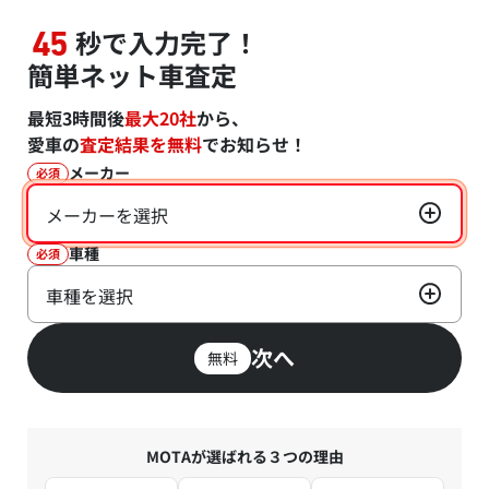
秒で入力完了！
45
簡単ネット車査定
最短3時間後
最大20社
から、
愛車の
査定結果を無料
でお知らせ！
メーカー
必須
メーカーを選択
車種
必須
車種を選択
次へ
無料
MOTAが選ばれる３つの理由