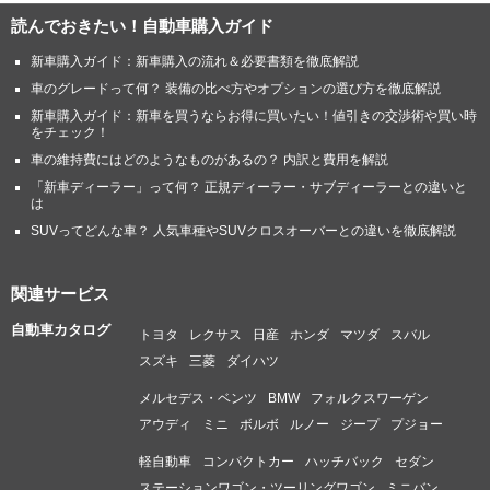
読んでおきたい！自動車購入ガイド
新車購入ガイド：新車購入の流れ＆必要書類を徹底解説
車のグレードって何？ 装備の比べ方やオプションの選び方を徹底解説
新車購入ガイド：新車を買うならお得に買いたい！値引きの交渉術や買い時
をチェック！
車の維持費にはどのようなものがあるの？ 内訳と費用を解説
「新車ディーラー」って何？ 正規ディーラー・サブディーラーとの違いと
は
SUVってどんな車？ 人気車種やSUVクロスオーバーとの違いを徹底解説
関連サービス
自動車カタログ
トヨタ
レクサス
日産
ホンダ
マツダ
スバル
スズキ
三菱
ダイハツ
メルセデス・ベンツ
BMW
フォルクスワーゲン
アウディ
ミニ
ボルボ
ルノー
ジープ
プジョー
軽自動車
コンパクトカー
ハッチバック
セダン
ステーションワゴン・ツーリングワゴン
ミニバン