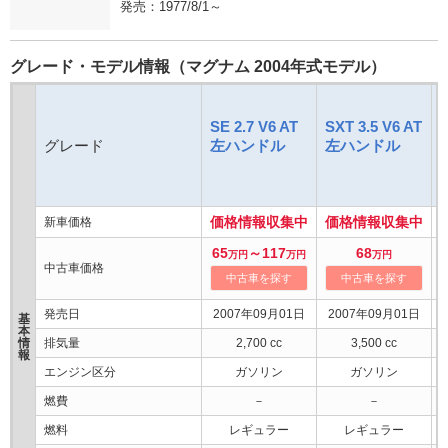
発売：1977/8/1～
グレード・モデル情報（マグナム 2004年式モデル）
SE 2.7 V6 AT
SXT 3.5 V6 AT
S
グレード
左ハンドル
左ハンドル
価格情報収集中
価格情報収集中
新車価格
65
～117
68
万円
万円
万円
中古車価格
中古車を探す
中古車を探す
発売日
2007年09月01日
2007年09月01日
基
本
情
排気量
2,700 cc
3,500 cc
報
エンジン区分
ガソリン
ガソリン
燃費
－
－
燃料
レギュラー
レギュラー