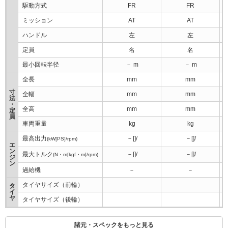
駆動方式
FR
FR
ミッション
AT
AT
ハンドル
左
左
定員
名
名
最小回転半径
－ m
－ m
全長
mm
mm
寸
全幅
mm
mm
法
・
全高
mm
mm
定
員
車両重量
kg
kg
最高出力
－[]/
－[]/
(kW[PS]/rpm)
エ
ン
最大トルク
－[]/
－[]/
(N・m[kgf・m]/rpm)
ジ
ン
過給機
－
－
タイヤサイズ（前輪）
タ
イ
ヤ
タイヤサイズ（後輪）
諸元・スペックをもっと見る