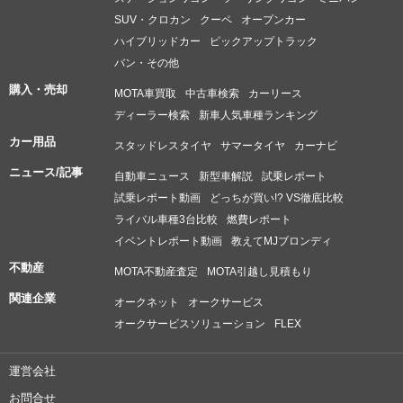
SUV・クロカン
クーペ
オープンカー
ハイブリッドカー
ピックアップトラック
バン・その他
購入・売却
MOTA車買取
中古車検索
カーリース
ディーラー検索
新車人気車種ランキング
カー用品
スタッドレスタイヤ
サマータイヤ
カーナビ
ニュース/記事
自動車ニュース
新型車解説
試乗レポート
試乗レポート動画
どっちが買い!? VS徹底比較
ライバル車種3台比較
燃費レポート
イベントレポート動画
教えてMJブロンディ
不動産
MOTA不動産査定
MOTA引越し見積もり
関連企業
オークネット
オークサービス
オークサービスソリューション
FLEX
運営会社
お問合せ