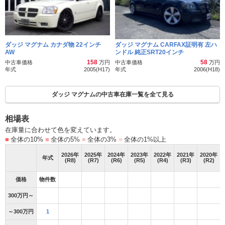
ダッジ マグナム カナダ物 22インチ
ダッジ マグナム CARFAX証明有 左ハ
AW
ンドル 純正SRT20インチ
158
58
中古車価格
万円
中古車価格
万円
年式
2005(H17)
年式
2006(H18)
ダッジ マグナムの中古車在庫一覧を全て見る
相場表
在庫量に合わせて色を変えています。
■
全体の10%
■
全体の5%
■
全体の3%
■
全体の1%以上
2026
年
2025
年
2024
年
2023
年
2022
年
2021
年
2020
年
年式
(R8)
(R7)
(R6)
(R5)
(R4)
(R3)
(R2)
価格
物件数
300万円～
～300万円
1