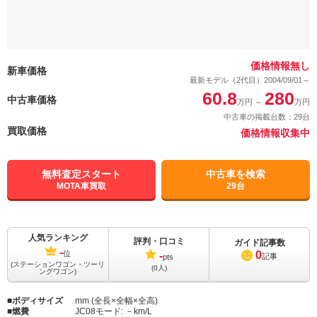
価格情報無し
新車価格
最新モデル（2代目）2004/09/01～
60.8
280
中古車価格
万円
～
万円
中古車の掲載台数：29台
買取価格
価格情報収集中
無料査定スタート
中古車を検索
MOTA車買取
29台
人気ランキング
評判・口コミ
ガイド記事数
-
0
位
-
記事
pts
(ステーションワゴン・ツーリ
(0人)
ングワゴン)
ボディサイズ
mm (全長×全幅×全高)
燃費
JC08モード:
－km/L