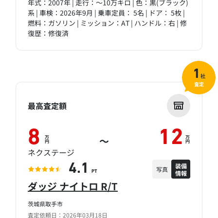
年式：2007年 | 走行：～10万キロ | 色：黒(ブラック)
系 | 車検：2026年9月 | 乗車定員： 5名 | ドア： 5枚 |
燃料：ガソリン | ミッション：AT | ハンドル：右 | 修
復歴：修復済
1
社
査定
最高査定額
8
12
万
万
～
円
円
ネクステージ
装備
4.1
写真
情報
PT
ダッジ ナイトロ R/T
茨城県取手市
査定依頼日：2026年03月18日