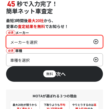
秒で入力完了！
45
簡単ネット車査定
最短3時間後
最大20社
から、
愛車の
査定結果を無料
でお知らせ！
メーカー
必須
メーカーを選択
車種
必須
車種を選択
次へ
無料
MOTAが選ばれる３つの理由
最大20社が競うから
下取りよりも
平均
やりとりするのは
高
高く売れる！
30.3万円お得
額上位3社
のみ