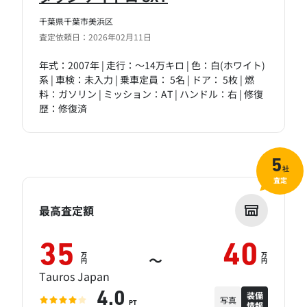
千葉県千葉市美浜区
査定依頼日：2026年02月11日
年式：2007年 | 走行：～14万キロ | 色：白(ホワイト)
系 | 車検：未入力 | 乗車定員： 5名 | ドア： 5枚 | 燃
料：ガソリン | ミッション：AT | ハンドル：右 | 修復
歴：修復済
5
社
査定
最高査定額
35
40
万
万
～
円
円
Tauros Japan
装備
4.0
写真
情報
PT