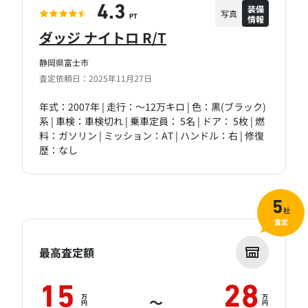
装備
4.3
写真
情報
PT
ダッジ ナイトロ R/T
静岡県富士市
査定依頼日：2025年11月27日
年式：2007年 | 走行：～12万キロ | 色：黒(ブラック)
系 | 車検：車検切れ | 乗車定員： 5名 | ドア： 5枚 | 燃
料：ガソリン | ミッション：AT | ハンドル：右 | 修復
歴：なし
5
社
査定
最高査定額
15
28
万
万
～
円
円