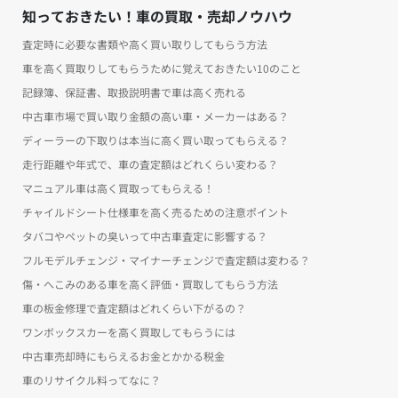
知っておきたい！車の買取・売却ノウハウ
査定時に必要な書類や高く買い取りしてもらう方法
車を高く買取りしてもらうために覚えておきたい10のこと
記録簿、保証書、取扱説明書で車は高く売れる
中古車市場で買い取り金額の高い車・メーカーはある？
ディーラーの下取りは本当に高く買い取ってもらえる？
走行距離や年式で、車の査定額はどれくらい変わる？
マニュアル車は高く買取ってもらえる！
チャイルドシート仕様車を高く売るための注意ポイント
タバコやペットの臭いって中古車査定に影響する？
フルモデルチェンジ・マイナーチェンジで査定額は変わる？
傷・へこみのある車を高く評価・買取してもらう方法
車の板金修理で査定額はどれくらい下がるの？
ワンボックスカーを高く買取してもらうには
中古車売却時にもらえるお金とかかる税金
車のリサイクル料ってなに？