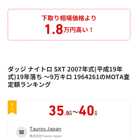
下取り相場価格より
1.8
万円高い！
ダッジ ナイトロ SXT 2007年式(平成19年
式)19年落ち ～9万キロ 1964261のMOTA査
定額ランキング
1
35
40
～
位
万
万
.8
円
円
Tauros Japan
株式会社Tauros Japan