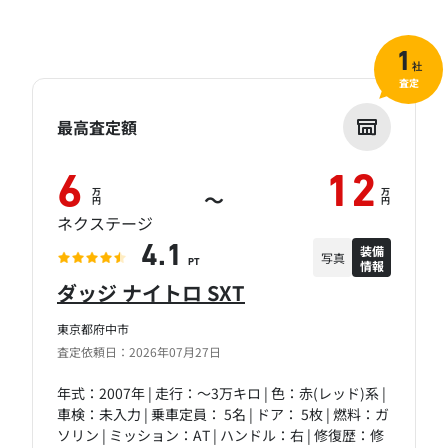
1
社
査定
最高査定額
6
12
万
万
～
円
円
ネクステージ
装備
4.1
写真
情報
PT
ダッジ ナイトロ SXT
東京都府中市
査定依頼日：2026年07月27日
年式：2007年 | 走行：～3万キロ | 色：赤(レッド)系 |
車検：未入力 | 乗車定員： 5名 | ドア： 5枚 | 燃料：ガ
ソリン | ミッション：AT | ハンドル：右 | 修復歴：修