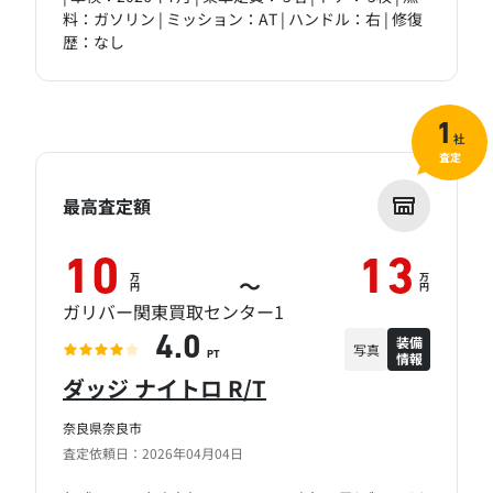
料：ガソリン | ミッション：AT | ハンドル：右 | 修復
歴：なし
1
社
査定
最高査定額
10
13
万
万
～
円
円
ガリバー関東買取センター1
装備
4.0
写真
情報
PT
ダッジ ナイトロ R/T
奈良県奈良市
査定依頼日：2026年04月04日