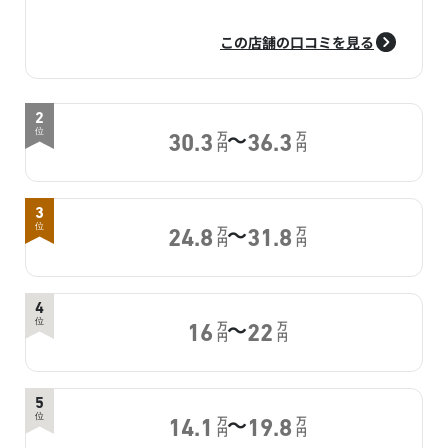
この店舗の口コミを見る
2
～
位
万
万
30.3
36.3
円
円
3
～
位
万
万
24.8
31.8
円
円
4
～
位
万
万
16
22
円
円
5
～
位
万
万
14.1
19.8
円
円