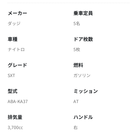
メーカー
乗車定員
ダッジ
5名
車種
ドア枚数
ナイトロ
5枚
グレード
燃料
SXT
ガソリン
型式
ミッション
ABA-KA37
AT
排気量
ハンドル
3,700cc
右