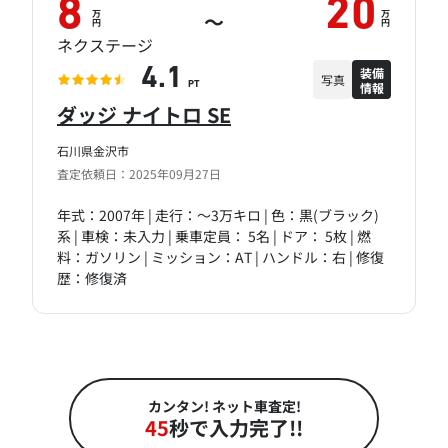
8
20
万
万
～
円
円
ネクステージ
装備
4.1
写真
情報
PT
ダッジ ナイトロ SE
石川県金沢市
査定依頼日：2025年09月27日
年式：2007年 | 走行：～3万キロ | 色：黒(ブラック)
系 | 車検：未入力 | 乗車定員： 5名 | ドア： 5枚 | 燃
料：ガソリン | ミッション：AT | ハンドル：右 | 修復
歴：修復済
カンタン! ネット車査定!
45
秒で入力完了!!