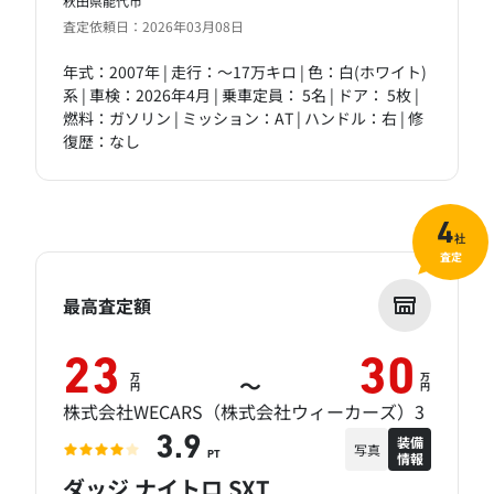
秋田県能代市
査定依頼日：2026年03月08日
年式：2007年 | 走行：～17万キロ | 色：白(ホワイト)
系 | 車検：2026年4月 | 乗車定員： 5名 | ドア： 5枚 |
燃料：ガソリン | ミッション：AT | ハンドル：右 | 修
復歴：なし
4
社
査定
最高査定額
23
30
万
万
～
円
円
株式会社WECARS（株式会社ウィーカーズ）3
装備
3.9
写真
情報
PT
ダッジ ナイトロ SXT