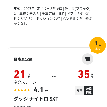
年式：2007年 | 走行：～8万キロ | 色：黒(ブラック)
系 | 車検：未入力 | 乗車定員： 5名 | ドア： 5枚 | 燃
料：ガソリン | ミッション：AT | ハンドル：右 | 修復
歴：なし
1
社
査定
最高査定額
21
35
万
万
～
円
円
ネクステージ
装備
4.1
写真
情報
PT
ダッジ ナイトロ SXT