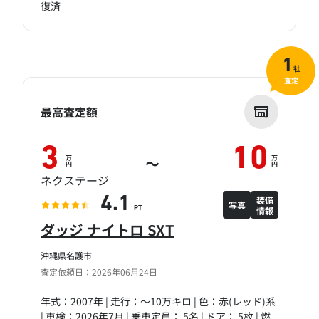
復済
1
社
査定
最高査定額
3
10
万
万
～
円
円
ネクステージ
装備
4.1
写真
情報
PT
ダッジ ナイトロ SXT
沖縄県名護市
査定依頼日：2026年06月24日
年式：2007年 | 走行：～10万キロ | 色：赤(レッド)系
| 車検：2026年7月 | 乗車定員： 5名 | ドア： 5枚 | 燃