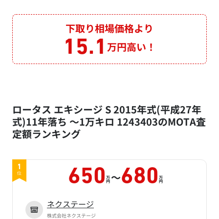
下取り相場価格より
15.1
万円高い！
ロータス エキシージ S 2015年式(平成27年
式)11年落ち ～1万キロ 1243403のMOTA査
定額ランキング
1
650
680
～
位
万
万
円
円
ネクステージ
株式会社ネクステージ