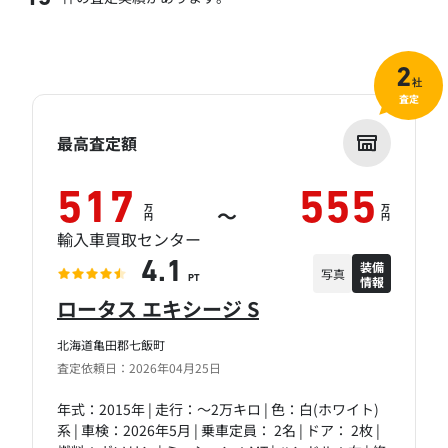
2
社
査定
最高査定額
517
555
万
万
～
円
円
輸入車買取センター
装備
4.1
写真
情報
PT
ロータス エキシージ S
北海道亀田郡七飯町
査定依頼日：2026年04月25日
年式：2015年 | 走行：～2万キロ | 色：白(ホワイト)
系 | 車検：2026年5月 | 乗車定員： 2名 | ドア： 2枚 |