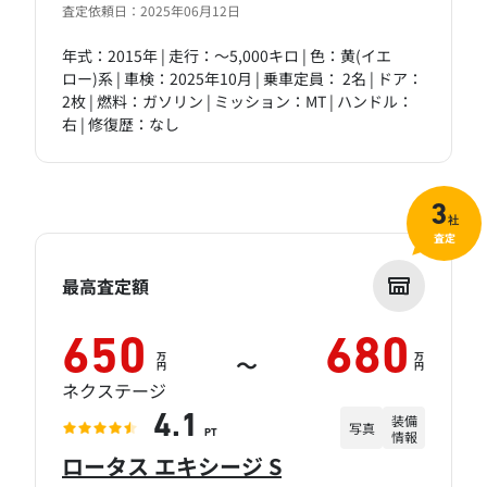
査定依頼日：2025年06月12日
年式：2015年 | 走行：～5,000キロ | 色：黄(イエ
ロー)系 | 車検：2025年10月 | 乗車定員： 2名 | ドア：
2枚 | 燃料：ガソリン | ミッション：MT | ハンドル：
右 | 修復歴：なし
3
社
査定
最高査定額
650
680
万
万
～
円
円
ネクステージ
装備
4.1
写真
情報
PT
ロータス エキシージ S