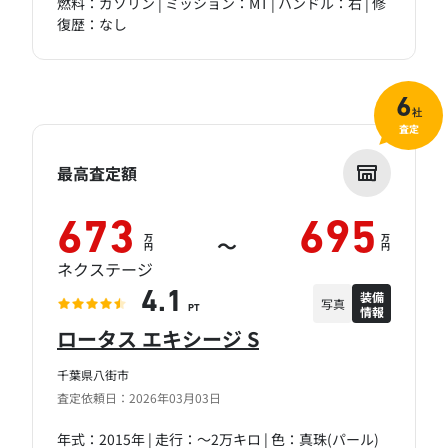
燃料：ガソリン | ミッション：MT | ハンドル：右 | 修
復歴：なし
6
社
査定
最高査定額
673
695
万
万
～
円
円
ネクステージ
装備
4.1
写真
情報
PT
ロータス エキシージ S
千葉県八街市
査定依頼日：2026年03月03日
年式：2015年 | 走行：～2万キロ | 色：真珠(パール)