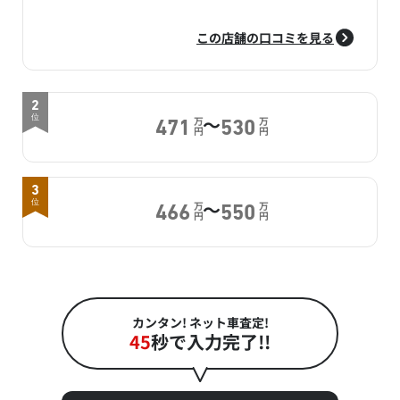
この店舗の口コミを見る
2
～
位
万
万
471
530
円
円
3
～
位
万
万
466
550
円
円
カンタン! ネット車査定!
45
秒で入力完了!!