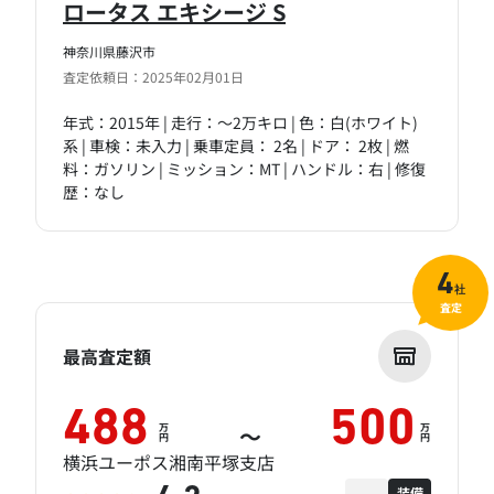
ロータス エキシージ S
神奈川県藤沢市
査定依頼日：2025年02月01日
年式：2015年 | 走行：～2万キロ | 色：白(ホワイト)
系 | 車検：未入力 | 乗車定員： 2名 | ドア： 2枚 | 燃
料：ガソリン | ミッション：MT | ハンドル：右 | 修復
歴：なし
4
社
査定
最高査定額
488
500
万
万
～
円
円
横浜ユーポス湘南平塚支店
装備