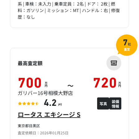
系 | 車検：未入力 | 乗車定員： 2名 | ドア： 2枚 | 燃
料：ガソリン | ミッション：MT | ハンドル：右 | 修復
歴：なし
7
社
査定
最高査定額
700
720
万
万
～
円
円
ガリバー16号相模大野店
装備
4.2
写真
情報
PT
ロータス エキシージ S
東京都目黒区
査定依頼日：2026年01月25日