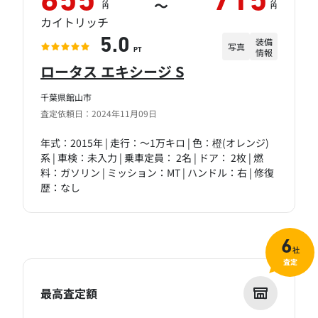
655
715
～
円
円
カイトリッチ
装備
5.0
写真
情報
PT
ロータス エキシージ S
千葉県館山市
査定依頼日：2024年11月09日
年式：2015年 | 走行：～1万キロ | 色：橙(オレンジ)
系 | 車検：未入力 | 乗車定員： 2名 | ドア： 2枚 | 燃
料：ガソリン | ミッション：MT | ハンドル：右 | 修復
歴：なし
6
社
査定
最高査定額