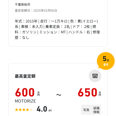
千葉県柏市
査定依頼日：2025年02月06日
年式：2015年 | 走行：～1万キロ | 色：黄(イエロー)
系 | 車検：未入力 | 乗車定員： 2名 | ドア： 2枚 | 燃
料：ガソリン | ミッション：MT | ハンドル：右 | 修復
歴：なし
5
社
査定
最高査定額
600
650
万
万
～
円
円
MOTORIZE
装備
4.0
写真
情報
PT