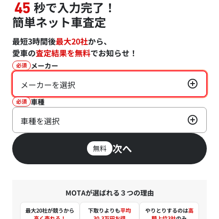
秒で入力完了！
45
簡単ネット車査定
最短3時間後
最大20社
から、
愛車の
査定結果を無料
でお知らせ！
メーカー
必須
メーカーを選択
車種
必須
車種を選択
次へ
無料
MOTAが選ばれる３つの理由
最大20社が競うから
下取りよりも
平均
やりとりするのは
高
高く売れる！
30.3万円お得
額上位3社
のみ