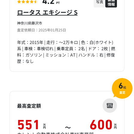
4.2
写真
情報
PT
ロータス エキシージ S
神奈川県藤沢市
査定依頼日：2025年01月25日
年式：2015年 | 走行：～2万キロ | 色：白(ホワイト)
系 | 車検：車検切れ | 乗車定員： 2名 | ドア： 2枚 | 燃
料：ガソリン | ミッション：AT | ハンドル：右 | 修復
歴：なし
6
社
査定
最高査定額
551
600
万
万
～
円
円