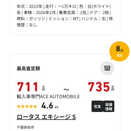
年式：2015年 | 走行：～1万キロ | 色：白(ホワイト)
系 | 車検：2026年2月 | 乗車定員： 2名 | ドア： 2枚 |
燃料：ガソリン | ミッション：MT | ハンドル：右 | 修
復歴：なし
8
社
査定
最高査定額
711
735
万
万
～
円
円
輸入車専門ACE AUTOMOBILE
装備
4.6
写真
情報
PT
ロータス エキシージ S
千葉県柏市