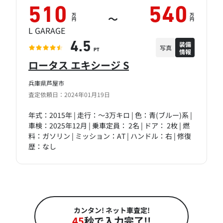
510
540
万
万
～
円
円
L GARAGE
装備
4.5
写真
情報
PT
ロータス エキシージ S
兵庫県芦屋市
査定依頼日：2024年01月19日
年式：2015年 | 走行：～3万キロ | 色：青(ブルー)系 |
車検：2025年12月 | 乗車定員： 2名 | ドア： 2枚 | 燃
料：ガソリン | ミッション：AT | ハンドル：右 | 修復
歴：なし
カンタン! ネット車査定!
45
秒で入力完了!!