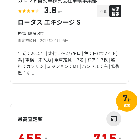
カレント自動車株式会社車輌事業部
装備
3.8
写真
情報
PT
ロータス エキシージ S
神奈川県藤沢市
査定依頼日：2025年01月05日
年式：2015年 | 走行：～2万キロ | 色：白(ホワイト)
系 | 車検：未入力 | 乗車定員： 2名 | ドア： 2枚 | 燃
料：ガソリン | ミッション：MT | ハンドル：右 | 修復
歴：なし
7
社
査定
最高査定額
万
万