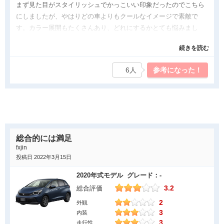
まず見た目がスタイリッシュでかっこいい印象だったのでこちら
しまっていることが不便だなとかんじました。今は身体ごと動い
にしましたが、やはりどの車よりもクールなイメージで素敵で
てみたりして調整ができているので慣れかなと思います。
す。カラー展開もたくさんあり、どれにするかとても悩みまし
た。
続きを読む
以前乗っていた車よりも乗り心地は抜群に良いですし、燃費も比
較的良いように思いました。とても運転しやすいためこの車を選
6人
参考になった！
んで良かったなと思います。そろそろ乗り換え時期ですが、乗り
心地が良いのと見た目が好きなので換えたくないくらいです。
良かった点
前の部分が尖った感じなのでスタイリッシュでかっこよい印象を
受けました。カラーバリエーションもたくさんあり、どれも綺麗
総合的には満足
な色だったので悩んでしまうくらいでした。メタリックカラーが
fxjin
とても綺麗な発色で好きです。
投稿日 2022年3月15日
軽自動車ほどではないですが、小回りが効く車のように感じ、狭
2020年式モデル グレード：-
い道でも安心して走れました。ハンドル操作もスムーズなように
3.2
総合評価
感じます。後ろの荷物入れのスペースがとても広いので物がたく
2
さん入れられて、とても助かっています。
外観
3
内装
気になった点
3
走行性