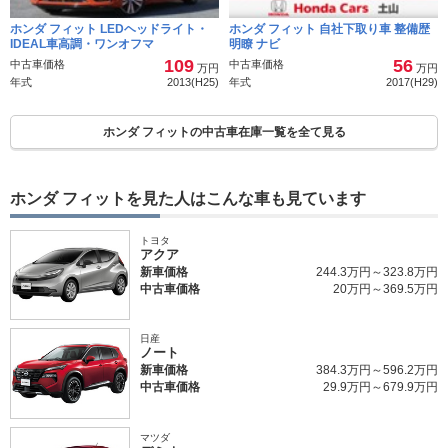
ホンダ フィット LEDヘッドライト・
ホンダ フィット 自社下取り車 整備歴
IDEAL車高調・ワンオフマ
明瞭 ナビ
109
56
中古車価格
中古車価格
万円
万円
年式
2013(H25)
年式
2017(H29)
ホンダ フィットの中古車在庫一覧を全て見る
ホンダ フィットを見た人はこんな車も見ています
トヨタ
アクア
新車価格
244.3万円～323.8万円
中古車価格
20万円～369.5万円
日産
ノート
新車価格
384.3万円～596.2万円
中古車価格
29.9万円～679.9万円
マツダ