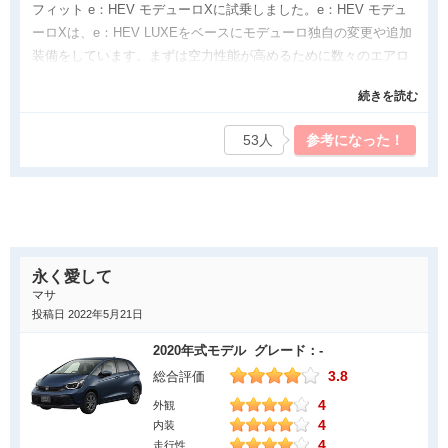
に車酔いする者がおり、以前の車よりも酔いやすいようです。
フィット e：HEV モデューロXに試乗しました。e：HEV モデュ
ーロXは、e：HEV LUXEをベースにモデューロ独自の変更や追加
装備をしています。まずは空力性能が高めるために数々のエアロ
パーツが装着されています。また専用ダンパーが採用されること
続きを読む
により、走行安定性や乗り心地を向上はかっています。因みにベ
ースになったe：HEV LUXEはフィットの中でも上級グレードにな
53人
参考になった！
ります。またエアロ以外の拘りでは、軽量なアルミホイールを採
用しています。ノーマルホイールとの重量比でマイナス30％を実
現しています。勿論走りの肝となる強度や剛性バランスなどにも
こだわって開発されています。
良かった点
永く愛して
最初に運転して感じるのは直進安定性の向上です。様々な専用エ
マサ
アロパーツによって、空気の流れが最適化され、リュクスに比べ
投稿日 2022年5月21日
てステアリング操作による進路修正の機会が減っています。これ
2020年式モデル グレード：-
は速度が増すにつれて顕著で流れの速い幹線道路でも実感できま
3.8
総合評価
した。高速道路ならなおさらピッタリと路面に張り付いた感覚が
4
分かると思います。また走行安定性だけでなく乗り心地も快適に
外観
4
内装
なっていました。低速域は硬めに感じましたが、速度を上げてい
4
走行性