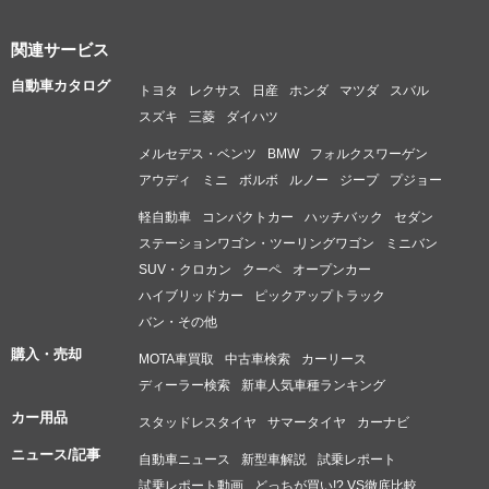
関連サービス
自動車カタログ
トヨタ
レクサス
日産
ホンダ
マツダ
スバル
スズキ
三菱
ダイハツ
メルセデス・ベンツ
BMW
フォルクスワーゲン
アウディ
ミニ
ボルボ
ルノー
ジープ
プジョー
軽自動車
コンパクトカー
ハッチバック
セダン
ステーションワゴン・ツーリングワゴン
ミニバン
SUV・クロカン
クーペ
オープンカー
ハイブリッドカー
ピックアップトラック
バン・その他
購入・売却
MOTA車買取
中古車検索
カーリース
ディーラー検索
新車人気車種ランキング
カー用品
スタッドレスタイヤ
サマータイヤ
カーナビ
ニュース/記事
自動車ニュース
新型車解説
試乗レポート
試乗レポート動画
どっちが買い!? VS徹底比較