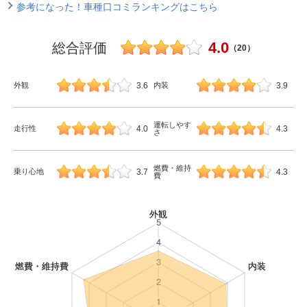
参考になった！車種口コミランキングはこちら
4.0
総合評価
（20）
3.6
3.9
外観
内装
運転しやす
4.0
4.3
走行性
さ
燃費・維持
3.7
4.3
乗り心地
費