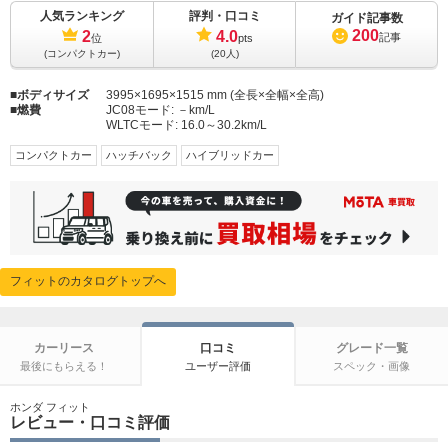
人気ランキング
評判・口コミ
ガイド記事数
200
2
4.0
記事
位
pts
(コンパクトカー)
(20人)
ボディサイズ
3995×1695×1515 mm (全長×全幅×全高)
燃費
JC08モード:
－km/L
WLTCモード:
16.0～30.2km/L
コンパクトカー
ハッチバック
ハイブリッドカー
フィットのカタログトップへ
カーリース
口コミ
グレード一覧
最後にもらえる！
ユーザー評価
スペック・画像
ホンダ フィット
レビュー・口コミ評価