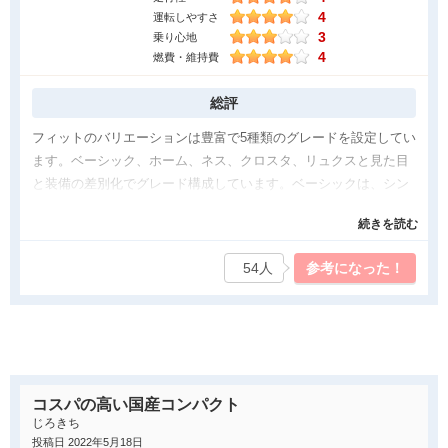
くと、適度な引き締まった感じが増し、またしなやかにも感じま
4
運転しやすさ
した。クルマ好きのユーザーが運転すれば、ニヤリと笑みが溢れ
3
乗り心地
る乗り味だと感じました。
4
燃費・維持費
気になった点
総評
フィット e：HEV モデューロXは良く出来たクルマですが、欠点
フィットのバリエーションは豊富で5種類のグレードを設定してい
も有ります。やはり価格が高いです。自分で改造したりすれば、
ます。ベーシック、ホーム、ネス、クロスタ、リュクスと見た目
286万えでここまでの仕上がりは不可能で、リーズナブルとも言
と装備の差別化でグレード構成しています。ベーシックは、シン
えますが、普通フィットを買うユーザーはモデューロX には目が
プルな入門車、ホームは、LEDヘッドライト装備で軽自動車から
いかないと思います。286万円もするコンパクトカーなら良くて
続きを読む
の乗り換え等に、ネスは、インチアップしたホイールでスポーテ
当たり前ともいえます。ライバルはSUZUKIスイフトスポーツや
ィに、クロスタはクロスオーバー的なエクステリア採用でSUVの
GRヤリスなど手強いです。普通のユーザーには手が出せない、マ
54人
参考になった！
受け皿に、リュクスは、トッピング全部載せ的な本革シートでお
ニアには物足りない、と中途半端にな立ち位置になっています。
洒落に、とライフスタイルに合わせたフィット選びが可能です。
フィットの外観は、どこかホッとするデザインです。猫も杓子も
薄型ヘッドライトでつり目的不機嫌な表情のフロントマスク全盛
のご時世で、お目々ぱっちりで従順な豆柴を思い浮かべる意匠で
す。また何処かフランス車的デザインの香りがします。内装は、
コスパの高い国産コンパクト
低いインパネでAピラーを細くして視界良好、御洒落上等な設え
じろきち
です。生活に密着した、ハッチバックの小型乗用車を良心的に親
投稿日 2022年5月18日