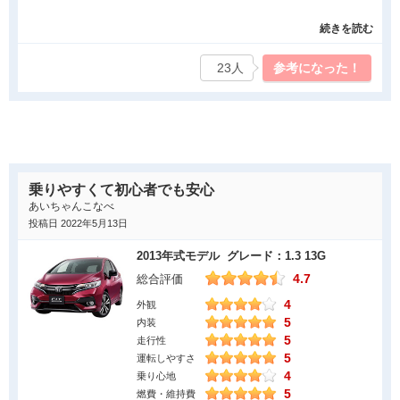
です。走行性能：スローダウンの沈み込み 多いが、普通です。乗
CVTで擬似的なオートクリープがあるので緩い坂道なら発進時に
続きを読む
り心地：突上げ感あるも、硬めが スポーティです。燃費：それほ
下がってくることはありません。ですが、やや勾配がきついとき
ど走行していないが、普通に良いです。価格：事情は書けません
はオートクリープだけでは力不足で後退することがあります。気
23人
参考になった！
が、オプション値引き 含め かなり安くして いただきました。総
になります。
評：他社のコンパクトと 比較しましたが、コストバリューで圧倒
的に優れていると感じています。
良かった点
FITに10年乗って 不具合が散見されてきたので 乗り換えました。
乗りやすくて初心者でも安心
もともと 車は移動手段としか 考えていないので、同じFITで いい
あいちゃんこなべ
んじゃないかと乗り換えましたが、戻ら最近の車はすごい！ 安全
投稿日 2022年5月13日
運転のセンシング機能は おっと驚く、今まで アバウトな運転し
2013年式モデル グレード：1.3 13G
てきたんだと気づかせてくれる。クルーズコントロール機能の
4.7
総合評価
ACCは 本当に便利、市街地走行や 高速道路では ほとんど アクセ
4
ル踏まなくていいんじゃないか。オートマティック・ブレーキホ
外観
5
内装
ールドも ありがたい機能。心地よい車です、燃費もよい、乗りご
5
走行性
ごちも ストレスなし、日本の狭い道路・駐車場にも 対応可。私
5
運転しやすさ
のように走りや 外観に こだわりなく、車は移動手段と 考えてい
4
乗り心地
る人には ベストチョイスと思います。
5
燃費・維持費