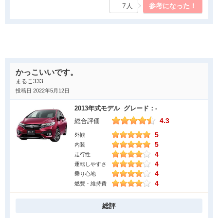
7人
参考になった！
て気に入っています。サイドブレーキが固くなりつつあるので、
ボタン式だったらよかったなと思うぐらいです。
良かった点
オプションでカメラ搭載にしたりしたので、その分運転する際の
安全面は上がったと思います。周辺の車間距離を瞬時に判断して
かっこいいです。
くれて、警報を鳴らしてくれたり、前の車に近すぎると、自動で
まるこ333
ブレーキをかけてくれるので、注意はもちろんすること大前提で
投稿日 2022年5月12日
すが、やっぱり安心して運転することができています。走行中は
2013年式モデル グレード：-
静かなので、大きなエンジン音が苦手な方におすすめです。ま
4.3
総合評価
た、後ろのトランクスペースも十分に思います。
5
後ろの席を全部前に倒せばもっと荷物を積めるので、便利です。
外観
5
内装
気になった点
4
走行性
4
運転しやすさ
後ろの席の背もたれがリクライニングしない(できても本当にちょ
4
乗り心地
っと)ので、そこがリクライニング機能が良ければなと思います。
4
燃費・維持費
後ろは3乗りですが、背もたれが1、2で別れていて、1人1人独立
していたらもっと良かったなと思います。また、乗り始めた時
総評
は、右側前方を確認したい時に車の枠が目に入って邪魔になって