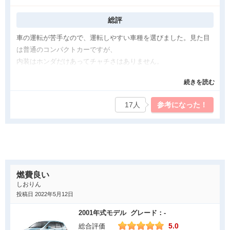
気になった点
総評
スペースユーティリティは 素晴らしいですが、エンジンの音が
車の運転が苦手なので、運転しやすい車種を選びました。見た目
騒々しいのが 甚だ残念です。エクステリア：可愛らしくて よい
は普通のコンパクトカーですが、
です。インテリア：心地良い空間と 素晴らしい スペース・ユー
内装はホンダだけあってチャチさはありません。
ティリティ。インパネの割り切ったデザインも いいです。視界も
安いのに、軽みたいなチープもないので、まんぞくです。
広いです。エンジン性能：思ったよりも 騒々しい。折角 心地よ
続きを読む
走行時は、グインという加速ではなく、無段階加速〈表現が違っ
い室内空間なのに、これが とても残念で なりません。CVTは 加
たらすみません〉で緩やかに加速てくれるので運転がスムーズで
速時は 速度に合わせて回転数が 上がり、加速を緩めると 回転が
17人
参考になった！
す。また、ホンダセンシングがついてるので車線をはみ出したり
スルッと落ちる プログラミングです。パンフレットには、エンジ
したら勝手に戻ってくれて運転しやすいです。
ンの紹介も トランスミッションの紹介も ありません。家電レベ
ルです。でも それならば、もう少し エンジン音を遮音して ほし
良かった点
かったです。心地良い音であれば 聞こえて 良い音量ですが、わ
値段が200万前後でコンパクトカーなので、ある程度の性能しか
たしには そうでは ありませんでした。
期待していませんでした。
燃費良い
ホンダセンシングが思いの外使えすぎました、
しおりん
車線をつい踏んでしまったり、運転がとにかく苦手なんですが、
投稿日 2022年5月12日
そのあたりを丸っと解決してくれるところがいいです。
2001年式モデル グレード：-
小回りが効くので、狭い道も運転しやすく、4年目ですが、ぶつけ
5.0
総合評価
ることなく維持できてます。