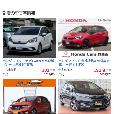
できます。特に後部座席の足元はコンパクトカーとは思えないぐ
らい広いです。また、荷室に関しては見た目以上に奥行きがあ
新着の中古車情報
り、荷室の底が開くようになっていて空間があるので、荷物が多
く積む必要がある時にも使いやすくできています。キャンプ道具
一式を積むことができましたので、コンパクトカーとしては十分
な広さではないかと思います。
気になった点
エアコン類のボタンがタッチパネルなのが困りました。見た目に
はすっきりしていいのですが、運転しながら変えようとすると、
ホンダ フィット ナビTV.Bカメラ.軽減
ホンダ フィット 当社試乗車 禁煙車 純
どこにあるのかわかりづらく、視線を外すのも安全上良くないの
ブレーキ.車検2年実施
8Dオーディオ ETC
101
193.9
で、車が止まっている時にしかできません。普通のボタンやダイ
中古車価格
中古車価格
万円
万円
年式
2021(R3)
年式
2024(R6)
アルの方が使いやすく安全です。インテリアはもう少し頑張って
ほしいと思いました。 もう少し高級感があると嬉しいと思いま
す。 価格なりであることは仕方ないのですが他のコンパクトカー
も質感を高めてきているので今後に期待したいです。