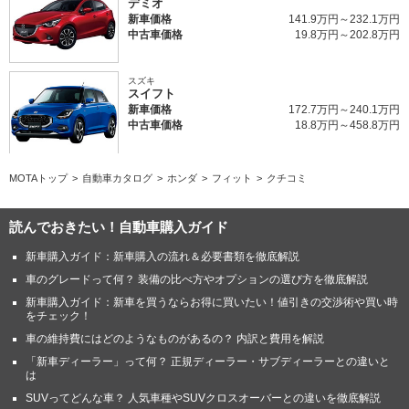
デミオ
新車価格
141.9万円～232.1万円
中古車価格
19.8万円～202.8万円
スズキ
スイフト
新車価格
172.7万円～240.1万円
中古車価格
18.8万円～458.8万円
MOTAトップ
自動車カタログ
ホンダ
フィット
クチコミ
読んでおきたい！自動車購入ガイド
新車購入ガイド：新車購入の流れ＆必要書類を徹底解説
車のグレードって何？ 装備の比べ方やオプションの選び方を徹底解説
新車購入ガイド：新車を買うならお得に買いたい！値引きの交渉術や買い時
をチェック！
車の維持費にはどのようなものがあるの？ 内訳と費用を解説
「新車ディーラー」って何？ 正規ディーラー・サブディーラーとの違いと
は
SUVってどんな車？ 人気車種やSUVクロスオーバーとの違いを徹底解説