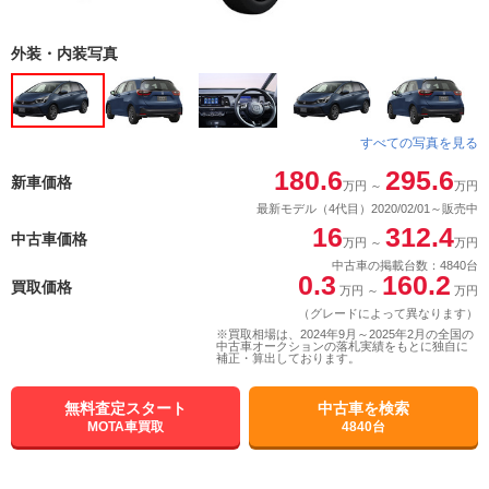
外装・内装写真
すべての写真を見る
180.6
295.6
新車価格
万円
～
万円
最新モデル（4代目）2020/02/01～販売中
16
312.4
中古車価格
万円
～
万円
中古車の掲載台数：4840台
0.3
160.2
買取価格
万円
～
万円
（グレードによって異なります）
※買取相場は、2024年9月～2025年2月の全国の
中古車オークションの落札実績をもとに独自に
補正・算出しております。
無料査定スタート
中古車を検索
MOTA車買取
4840台