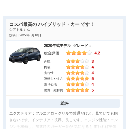
アを感じるシーンは多々あります。
し過ぎで人気が薄いと言われています。私はフィットのデザイン
好きです。でも販売的に成功していないと困るのが、リセールバ
良かった点
リューです。下取りに出す時ライバル車よりも買取金額が安い
エンジン性能はさすがのホンダで、日常の使用域ではどの回転域
と、実質的な損失を被るのはユーザーです。そんな話を聞くと
コスパ最高の ハイブリッド・カー です！
でもひっかかることなく吹け上がります。トルク特性もリニアな
益々、フィット離れが進み負のスパイラルがグルグルと回ってし
シアトルくん
ので誰でも運転しやすい、普通の車です。
投稿日 2022年5月18日
まいます。困ったものです。でもフィットを強く気に入って永く
乗り続ける方であれば、リセールなど気にせず愛し続けられま
2020年式モデル グレード：-
今はこの型のは中古車市場でもだいぶ値崩れしているので、かな
す。値引きも期待できますしね。
4.2
総合評価
りコスパは良いと思います。同時期のヴィッツから乗り換えたの
3
ですが、シートが分厚く固く、ホールド性が高いので長時間のド
外観
4
内装
ライブでも疲れにくいと感じました。
4
走行性
また、中古車市場に玉数が多いので、交通事故したときに修理費
5
運転しやすさ
を安く抑えたいときに中古パーツを使うこともできますね。
4
乗り心地
5
燃費・維持費
気になった点
総評にも記載した通り、タイヤが細くグリップが弱く感じます。
総評
燃費には良いのでしょうが、コーナーリングではちゃんと減速す
エクステリア：フルエアロ＋グリルで普通だけど、見ていても飽
る必要があります。また、雨の日などに水溜りの上を走るとハイ
きないです。インテリア：視界、良しです。エンジン性能：エン
ドロプレーニング現象を顕著に感じます。
ジンを稼働し、加速時のガーガー音が 気になるも 慣れれば平気