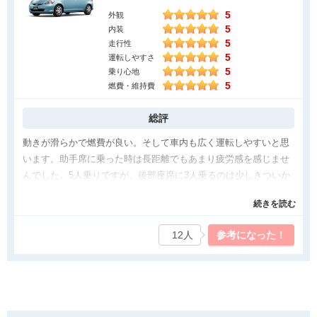
5
燃費についてはかなりいいです。
外観
5
内装
街中だとリッター20キロ、高速だと27キロくらいかなと思います
5
走行性
5
運転しやすさ
気になった点
5
乗り心地
基本的には気になる点はありません。
5
燃費・維持費
無理やり出すとすれば、収納面。
子供がいるので、ベビーカーを置くと後部の収納が半分くらい埋
総評
まってしまいます。
動きが滑らかで燃費が良い。そして車内も広く運転しやすいと思
旅行の時など困りました。また、チャイルドシート に乗せるの
います。助手席に乗った時は長距離でもあまり疲労感を感じませ
で、スライドドアではないところは困りました。隣の車に扉をぶ
んでした。5人乗りですが、後部座席に3人乗るのは少しきついか
つけないようにするのが大変でした。
なと思いますが、乗ろうと思えば、普通に乗ることができます。
スライドドアよりも、運転しやすさを選んで購入しているので仕
続きを読む
燃費がいいので、しょっちゅうガソリンを入れなくても大丈夫で
方ありませんが、この大きさくらいのスライドドアの車作ってほ
す。運転席のメーターの色が変わり、エコモードがわかるのがま
しいです。〈フリードは大きすぎて運転できない
12人
参考になった！
たいいな、と思います。エンジンの音もあまりせず、静かに走る
のでとても良いです。
良かった点
デザインも良く、車内が広く、普通車を選ぶならフィットがいい