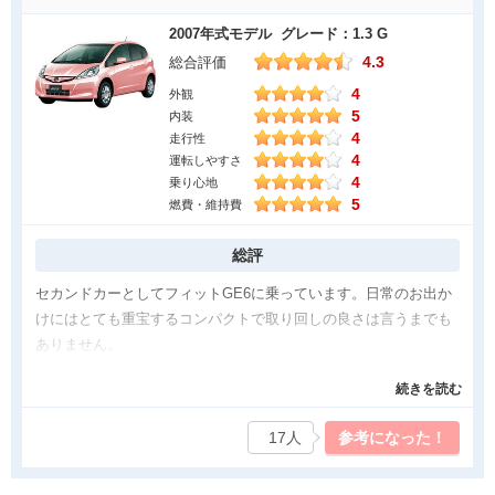
切に真剣に真面目に造ると、こうなりました的な車ですね。
2007年式モデル グレード：1.3 G
良かった点
4.3
総合評価
4
ホンダの18番、センタータンクレイアウト採用です。既存の車は
外観
5
内装
リアシート下にガソリンタンクを搭載しています。それをフロン
4
走行性
トシート下に移設しました。メリットは、後席居住空間とラゲッ
4
運転しやすさ
ジスペースの拡大です。ホンダさんの特許ですが、特許が切れた
4
乗り心地
としても他社が参入し難いストロングポイントです。その理由
5
燃費・維持費
は、設備の入替えが必要となるからです。ライバルひしめく中、
居住空間とラゲッジスペースはフィットの圧勝です。ガソリン車
総評
は1.3リッターでリーズナルな価格設定で拡販を狙います。ハイブ
セカンドカーとしてフィットGE6に乗っています。日常のお出か
リッドは2モーター式の贅沢仕様で、燃費が気なる方や、ハイブリ
けにはとても重宝するコンパクトで取り回しの良さは言うまでも
ッドで有りながらスポーティな走りも捨てがたい方にピッタリで
ありません。
す。
続きを読む
気になった点
国産のコンパクトカーで他メーカーと比べるとサスが硬めの印象
でタイヤ幅も細めでした。なので本当に真っ直ぐ走るだけなら燃
フィットの気になるところは販売の低迷です。ライバルである、
17人
参考になった！
費も良くコロコロ転がっていくのですが、ちょっとスピードのの
トヨタヤリスや日産ノートに大きく水を開けられています。その
った状態で交差点を曲がるときにはグリップ不足でアンダーステ
理由と原因は、諸説ありますがエクステリアデザインがホノボノ