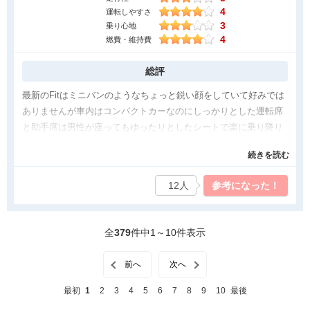
4
運転しやすさ
他の軽自動車を試乗したことがあったのですが、とても中が広く
3
乗り心地
開放感がありました。その車と比べてしまうと少し窮屈な感じが
4
燃費・維持費
してしまい、もっと広かったらなという思いがあります。特に子
供がいる方にはチャイルドシートを乗せたりすることもあるの
総評
で、できるだけ広い空間があるとありがたいなと感じました。あ
最新のFitはミニバンのようなちょっと鋭い顔をしていて好みでは
とは小物を置いたりするスペースが内装にあるととてもありがた
ありませんが車内はコンパクトカーなのにしっかりとした運転席
いです。気になった点はそのくらいでしたが、私は気に入ってい
と助手席は男性が座ってもゆったりとしたシートで楽に乗り降り
る車です。
できます。 後部座席も伸張が170ｃｍの大人が乗ると前列シート
続きを読む
バックに膝が当たってしましますがコンバクトカーとしては十分
な広さだと思います。そして何よりもFitの一番のポイントは内装
12人
参考になった！
の高級感だと思います。 同じクラスのコンパクトカーと比べると
格段に綺麗に丁寧に作られていると思います。
全
379
件中1～10件表示
良かった点
道幅の狭い道路を走る機会が多いので、まず第一に小回りが利
前へ
次へ
き、運転がしやすいところがポイントでした。 コンパクトカーな
ので、室内の広さと、荷室の広さが気になっていましたが、想像
最初
1
2
3
4
5
6
7
8
9
10
最後
以上に広く使いやすいです。室内は家族４人が快適に乗ることが