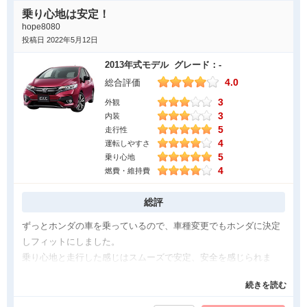
と思います。ハイブリッドカーなので、ガソリンを使わずに走る
乗り心地は安定！
エコなところがまたいいです。そのおかげで燃費がいいのでガソ
hope8080
リンの減りが遅くなりました。また椅子を倒してもキツくないと
投稿日 2022年5月12日
ころ、足元のスペースが狭すぎないところがとても良いです。走
2013年式モデル グレード：-
行音も静かなのもお気に入りポイントです。古いタイプですが、
4.0
総合評価
新しいフィットとそこまで変わらず、シンプルな感じが好きで
3
す。
外観
3
内装
気になった点
5
走行性
4
運転しやすさ
最初の走り出す時、動きが鈍いと感じることがあります。あまり
5
乗り心地
支障はないのですが、少し気になりました。カーナビが付いてな
4
燃費・維持費
いタイプなので、ついていたらもっといいなと思います。また後
ろの車載スペースがもう少し広めだといいなと思うことがありま
総評
す。後部座席を倒して広くすることもできますが、力がいるので
ずっとホンダの車を乗っているので、車種変更でもホンダに決定
作業が大変です。もう少し簡単に女性でもやりやすいよう工夫さ
しフィットにしました。
れるといいなと思います。でも、そのようなカスタマイズができ
乗り心地と走行した感じはスムーズで安定、安全を感じられま
るのはたくさんのものを運ばないといけない時に便利なのであっ
す。バックの際にカメラをつけたので、映像確認しながら安心し
てた良かったと思います。
続きを読む
て駐車ができているのも素敵な機能のおかげです。見た目も不必
要なものはない感じで、シンプルで少し可愛さもあると思ってい