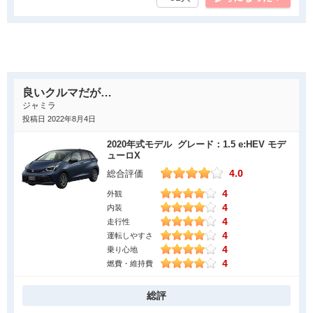
ていて、十分な基本性能を備えていて、燃費も良く満足していま
す。
良かった点
丸みのある外観をまず気に入りました。コンパクトなのですが、
大容量の荷室の使い勝手が良く、荷物を運ぶことが多いので収納
良いクルマだが…
する際大変助かっています。車内空間がゆったりとしていて、後
ジャミラ
部座席もちょっとしたゆとりがあります。内装のデザインがシン
投稿日 2022年8月4日
プルなので落ち着きますし、車内からの見通しが良いです。シー
2020年式モデル グレード：1.5 e:HEV モデ
トもデザイン・質ともに気に入っており、疲れにくい走りをして
ューロX
くれます。車内が静かで、快適なドライブを実現してくれます。
4.0
総合評価
4
気になった点
外観
4
内装
燃費が良いの裏返しなのか、発進時重いように感じます。合流等
4
走行性
の加速が必要な時に、少しパワーが欲しいなという印象です。揺
4
運転しやすさ
4
乗り心地
れというのが正しい表現なのかはわかりませんが、高速時に少し
4
燃費・維持費
揺れや振動を感じます。揺れを除いてはコンパクトカーから抜け
出せているというふうに思えるだけに、その点はかなり惜しく思
総評
います。個人的には気に入っていて居住性も良いですが、同乗者