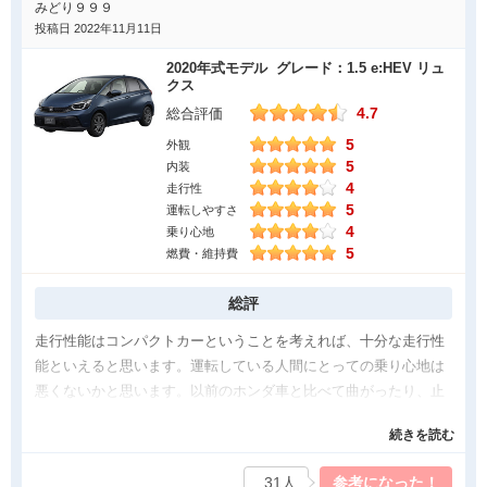
みどり９９９
投稿日 2022年11月11日
2020年式モデル グレード：1.5 e:HEV リュ
クス
4.7
総合評価
5
外観
5
内装
4
走行性
5
運転しやすさ
4
乗り心地
5
燃費・維持費
総評
走行性能はコンパクトカーということを考えれば、十分な走行性
能といえると思います。運転している人間にとっての乗り心地は
悪くないかと思います。以前のホンダ車と比べて曲がったり、止
まったりする際の違和感がなくなり、運転しやすいです。何より
続きを読む
盛りだくさんの機能がありますので、使いやすいです。これだけ
の機能が入っていて、しかも内装は高級感のある仕上がりになっ
31人
参考になった！