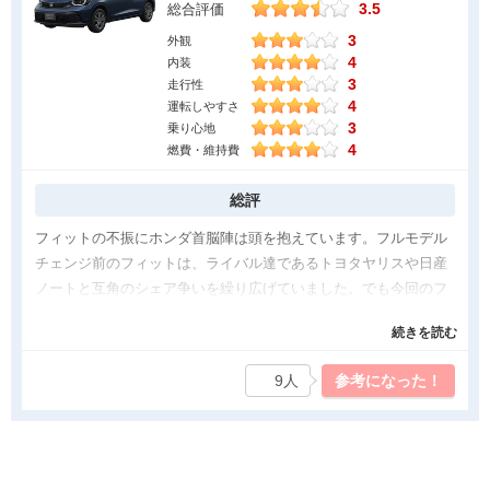
3.5
総合評価
3
外観
4
内装
3
走行性
4
運転しやすさ
3
乗り心地
4
燃費・維持費
総評
フィットの不振にホンダ首脳陣は頭を抱えています。フルモデル
チェンジ前のフィットは、ライバル達であるトヨタヤリスや日産
ノートと互角のシェア争いを繰り広げていました。でも今回のフ
ィットは蚊帳の外です。発売当初は順調な滑り出しでしたが、直
続きを読む
ぐに頭打ちとなります。原因はエクステリアデザインに有りで
す。エクステリアのデザインコンセプトは柴犬とのこと。成る
9人
参考になった！
程、ヘッドライトカバー大き目で、何処かほのぼのとしたキャラ
クターです。私も発売当初は、少し大人しいデザインだけど、こ
れも時代かな、、っと思ったのを記憶しています。でもライバル
達は、ヘッドライト細目の目尻アゲアゲクールビューティーフェ
イスで、挑戦的成る程表情になっていました。そこで差が生まれ