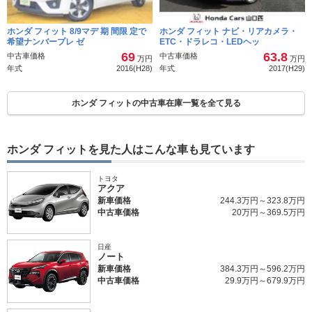
ホンダ フィット 8/9マデ 期 間限 定で
ホンダ フィット ナビ・リアカメラ・
希望ナンバープレ ゼ
ETC・ドラレコ・LEDヘッ
69
63.8
中古車価格
中古車価格
万円
万円
年式
2016(H28)
年式
2017(H29)
ホンダ フィットの中古車在庫一覧を全て見る
ホンダ フィットを見た人はこんな車も見ています
トヨタ
アクア
新車価格
244.3万円～323.8万円
中古車価格
20万円～369.5万円
日産
ノート
新車価格
384.3万円～596.2万円
中古車価格
29.9万円～679.9万円