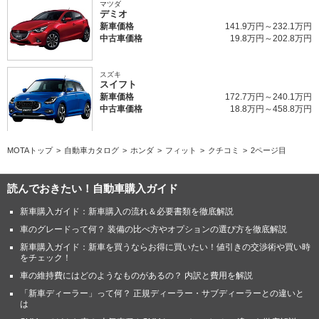
マツダ
デミオ
新車価格
141.9万円～232.1万円
中古車価格
19.8万円～202.8万円
スズキ
スイフト
新車価格
172.7万円～240.1万円
中古車価格
18.8万円～458.8万円
MOTAトップ
自動車カタログ
ホンダ
フィット
クチコミ
2ページ目
読んでおきたい！自動車購入ガイド
新車購入ガイド：新車購入の流れ＆必要書類を徹底解説
車のグレードって何？ 装備の比べ方やオプションの選び方を徹底解説
新車購入ガイド：新車を買うならお得に買いたい！値引きの交渉術や買い時
をチェック！
車の維持費にはどのようなものがあるの？ 内訳と費用を解説
「新車ディーラー」って何？ 正規ディーラー・サブディーラーとの違いと
は