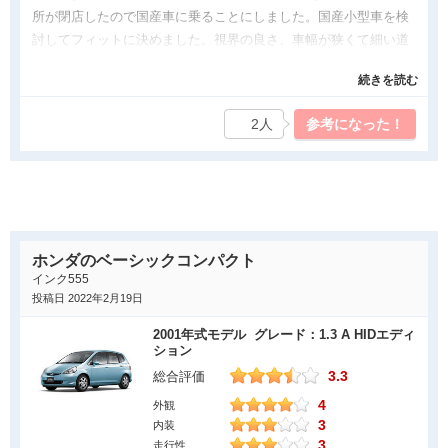
所が閉店したので国産車に乗ることにしました。国産小型車を検
討してフィットに決めました。視界の良さ、車幅が狭くて細い道
や狭い駐車場の出し入れも楽になり、夫婦二人で乗るには十分な
続きを読む
広さです。田舎で使用なのか燃費はリッター24キロ前後走りま
す。冬場の静電気が嫌なので革張り仕様を選びましたが静電気を
2人
参考になった！
感じたことはありません。令和４年8月で2年になりますが大きな
不満はない車、選んで正解だったと思います。
良かった点
小型車なので取り回しが超楽ちんになりました。皮張り仕様にし
たので冬場の静電気で痛い思いは皆無です。1500㏄のエンジン搭
ホンダのベーシックコンパクト
載にしては燃費が良いと思っています。満タンで900キロ以上走
インク555
れるので給油は月１回になりました。海から200ｍと近いので塩
投稿日 2022年2月19日
害防止を兼ねて毎週洗車していますが、洗車後、1キロほど走って
2001年式モデル グレード：1.3 A HIDエディ
水滴を飛ばしますが、屋根が低いので拭き取りは簡単です。近く
ション
にフェリー乗り場があり、対岸に渡る料金は軽自動車と同じで助
3.3
総合評価
かります。VWで悩んだモール類の酸性雨による酸化も見られな
4
外観
いのは国産が良いです。
3
内装
3
走行性