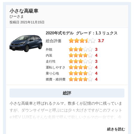
た様です。おとなしめのデザインは、購入対象者にとって魅力的
小さな高級車
に映らない様です。最近のプレミアムブランドも、何処か不機嫌
ひーさま
な表情のフロントフェイスばかりですしね。
投稿日 2021年11月15日
良かった点
2020年式モデル グレード：1.3 リュクス
3.7
総合評価
そんなほのぼの系から脱する為に、クラスターの登場です。専用
3
のフロントグリルでグリルレスを打ち消し、フロントバンパーも
外観
4
内装
力強いデザインに変更です。フロント、リア共に樹脂製フェンダ
3
走行性
ーを装着してアウトドアシーンにもピッタリな、エクステリアを
4
運転しやすさ
手に入れました。ハイブリッドも先代のデュアルクラッチ付を改
4
乗り心地
めて、シンプルな自社製ワンモーターハイブリッドとなり、信頼
4
燃費・維持費
性も燃費も向上しました。
総評
気になった点
小さな高級車と呼ばれるクルマ。数多くが記憶の中に残っていま
エンジンの始動が多い気がします。モーター単独の走行は、あっ
すが、ダウンサイザーと呼ぶには少々大げさですがこのフィット
と言う間で直ぐにエンジンがかかり、モーターとエンジンの協調
e:HEV LUXEもそんな名前で呼んで欲しいクルマの一台です。今
制御に入ります。そうなると、素人さんにはハイブリッドなのに
回の試乗モデルはLUXEのブラック内装モデルでした。今年のイ
エンジンが高い確率で動いていると、まるでガソリン車を運転し
続きを読む
ヤーモデルからヴェゼルなどと同じような風貌のナビゲーション
ている気分になります。それじゃ、ガソリンエンジン車でよくね