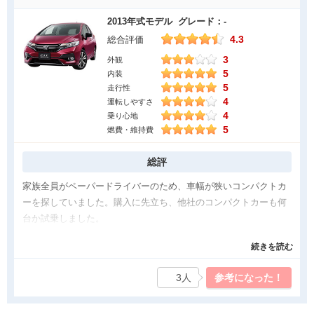
初心者でも運転がしやすく小回りも利くのでカーブなど困ること
2013年式モデル グレード：-
もなかったです。
4.3
総合評価
狭い道も曲がれないと悩むこともなく快適に運転することができ
3
ました。
外観
5
内装
普通車なので乗り心地もよくて気にいっていました。
5
走行性
トランクにもたくさん物を積むことができる点も買い物などの時
4
運転しやすさ
にはとても便利に感じました。
4
乗り心地
車高も低くないので擦ったりする心配もなくて運転がしやすかっ
5
燃費・維持費
たです。
高さ的にも乗り降りもしやすかったのでお年寄りの方でも使いや
総評
すい車だと思います。
家族全員がペーパードライバーのため、車幅が狭いコンパクトカ
気になった点
ーを探していました。購入に先立ち、他社のコンパクトカーも何
台か試乗しました。
重心が少しフロント寄りだからでしょう。
しかしフィットが1番何よりもコンパクトカーでありながら、車内
タイヤのヘリが前輪のほうが早く感じたのでガソリンスタンドで
続きを読む
空間が広く感じました。また燃費の良さも購入の大事な条件でし
よく声を掛けられました。
たが、その点についても良好でこちらの満足のいく数字になりま
重さを直に感じるところなので乗り手を選ぶと思います。
3人
参考になった！
した。
デザイン重視のフォルムの影響もあって見通しはあまり良くない
フィットは初心者あるいはペーパードライバーにとっては、とて
のと女性の平均座高では後ろはほとんど見えないのではないでし