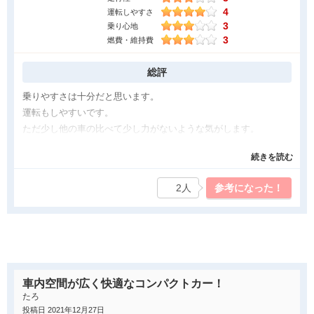
気になった点
4
運転しやすさ
3
乗り心地
現在、1年7カ月で約14000キロの走行ですが大きな不満はありま
3
燃費・維持費
せん。ホンダセンシングの反応が良すぎるのか、走行中ラインを
離脱していないのに離脱警報がなることがあり、コーナーのライ
総評
ン走行に気を遣います。シートベルトを外したあと、最後まで手
で持っていないとドアの内側塗装に傷が付くのは気になります。
乗りやすさは十分だと思います。
前から見たフロントは優しすぎる顔なので改良して欲しいと願っ
運転もしやすいです。
ています。純正マットは取り外し、取り付けがやり難いので改善
ただ少し他の車の比べて少し力がないような気がします。
して下さい。
燃費は普通だと思います。
続きを読む
故障などはずっとありませんでしたが最近はロックが掛からなか
ったりなど不具合が少し出てきました。長年乗っているのでその
2人
参考になった！
くらいは普通にあるのかなと思いあまり気にしませんでした。
白を購入しましたが汚れることもなく綺麗なまま保てる車だと思
います。
トランクも十分な広さがありたくさん荷物を積めます。
中の広さは普通だと思います。
広くもなく狭くもなく普通に5人乗れます。
車内空間が広く快適なコンパクトカー！
たろ
良かった点
投稿日 2021年12月27日