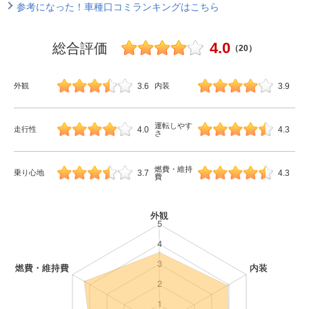
参考になった！車種口コミランキングはこちら
4.0
総合評価
（20）
3.6
3.9
外観
内装
運転しやす
4.0
4.3
走行性
さ
燃費・維持
3.7
4.3
乗り心地
費