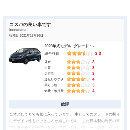
も運転しやすく快適空間を享受できる車だと思います。
ょうか。
駅前や繁華街などや住宅街等の人や障害物が多いところでの走行
良かった点
ではそれなりに周囲に注意が必要な感じがしました。
一般的にコンパクトカーと言うと、車内の天井やドアからの圧迫
コスパの良い車です
感を感じやすいと、懸念していましたが、他社のコンパクトカー
inonanana
に比べフィットは全く感じなかったのが、迷わず購入できた何よ
投稿日 2021年12月26日
りの理由です。
2020年式モデル グレード：-
また座席のクッション性ですが、標準仕様でもクッション性がよ
3.3
総合評価
く長期間保たれセンスの良い内装となっています。
3
更に車幅感覚をつかみづらい初心者にとっては、もともとコンパ
外観
3
内装
クトカーのため安心して安全に運転出来るのも魅力と思います。
3
走行性
また高速道路での安定性も感じました。
4
運転しやすさ
3
乗り心地
気になった点
4
燃費・維持費
欲を言えば外観がもう少し丸みがとれ、更にスタイリッシュであ
れば更に自分好みです。
総評
ランプのデザインや形なども見直して頂ければありがたいです。
全体としてとても気に入っています。 車としてのグレードの割り
また他社のコンパクトカーに比べると、どちらかというと、女性
にデザイン性もいいところが嬉しいです。 まだ日本製の時代の車
好みのパステルカラーのラインアップがないのが、残念です。今
でもあり長くのっていきたいです。 新しいフィットのデザインも