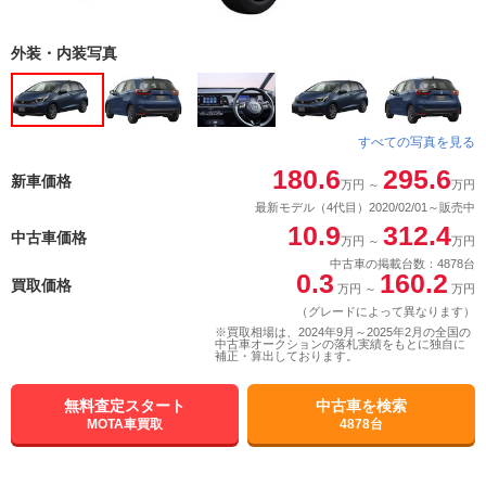
外装・内装写真
すべての写真を見る
180.6
295.6
新車価格
万円
～
万円
最新モデル（4代目）2020/02/01～販売中
10.9
312.4
中古車価格
万円
～
万円
中古車の掲載台数：4878台
0.3
160.2
買取価格
万円
～
万円
（グレードによって異なります）
※買取相場は、2024年9月～2025年2月の全国の
中古車オークションの落札実績をもとに独自に
補正・算出しております。
無料査定スタート
中古車を検索
MOTA車買取
4878台