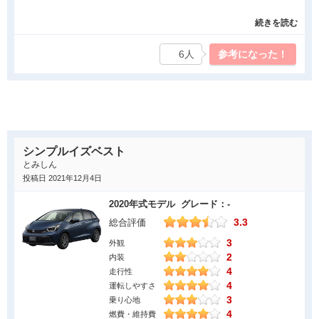
後のモデルチェンジの時の参考にしていただければ、うれしくお
好きですが、以前よりもコストを落としていることは明らかでこ
もいます。
続きを読む
の時代の車の方が全体的に質はよいものと思っています。 値段的
また今後ブレーキとアクセスの踏み間違え防止策など、安全面で
にも当時全てコミで１３０万位でしたので、リーズナブルな価格
の工夫も期待しています。
6人
参考になった！
かと感じております。コスパは最高ではないでしょうか。
良かった点
家族で共有することも有る車で誰でも運転がし易くて、小回りが
きいて車両本体価格もリーズナブルな車で探してフィットにしま
した。 家族での相談でもあったのでCMでフィットがやっていた
シンプルイズベスト
という事も決め手になりました。 コンパクトで小回りもきいて運
とみしん
転はしやすいです。思っていた通りでした。 室内空間は同クラス
投稿日 2021年12月4日
のコンパクトカーとは変わりないとは思いますが、少し広めかな
2020年式モデル グレード：-
と感じます。購入して良かったと、思っています。
3.3
総合評価
気になった点
3
外観
2
内装
少し走行中の音が大きいのが気になります。後ろの席がリクライ
4
走行性
ニング出来ないので、子供が寝る時にしんどそうにしているのが
4
運転しやすさ
少しかわいそうになります。それから、クラクションの音がかな
3
乗り心地
り頼りなく、バイクのクラクションのようで、これはすこしカス
4
燃費・維持費