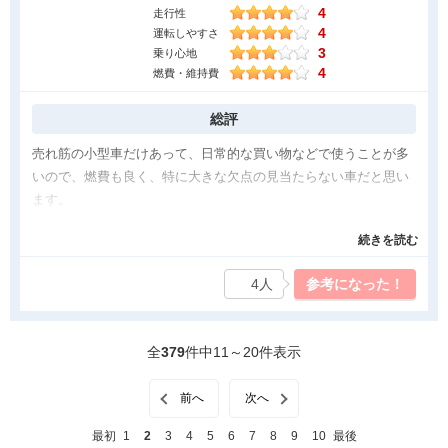
助手席の高さが低い
4
走行性
長時間運転では腰が痛くなる
4
運転しやすさ
3
乗り心地
4
燃費・維持費
総評
売れ筋の小型車だけあって、日常的な買い物などで使うことが多
いので、燃費も良く、特に大きな欠点の見当たらない車だと思い
ます。
良かった点
続きを読む
やはり燃費の良さ、取り回しやすいサイズは狭い駐車場などでも
4人
参考になった！
安心、便利。
気になった点
全
379
件中11～20件表示
座席面の奥行きがやはり小さいので、旅行など長距離運転の際に
は、少し物足りなく、疲れる気がする。
前へ
次へ
最初
1
2
3
4
5
6
7
8
9
10
最後