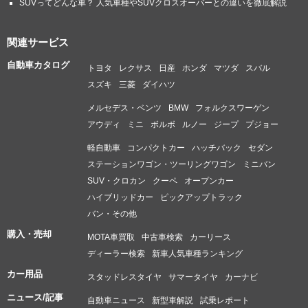
SUVってどんな車？ 人気車種やSUVクロスオーバーとの違いを徹底解説
関連サービス
自動車カタログ
トヨタ
レクサス
日産
ホンダ
マツダ
スバル
スズキ
三菱
ダイハツ
メルセデス・ベンツ
BMW
フォルクスワーゲン
アウディ
ミニ
ボルボ
ルノー
ジープ
プジョー
軽自動車
コンパクトカー
ハッチバック
セダン
ステーションワゴン・ツーリングワゴン
ミニバン
SUV・クロカン
クーペ
オープンカー
ハイブリッドカー
ピックアップトラック
バン・その他
購入・売却
MOTA車買取
中古車検索
カーリース
ディーラー検索
新車人気車種ランキング
カー用品
スタッドレスタイヤ
サマータイヤ
カーナビ
ニュース/記事
自動車ニュース
新型車解説
試乗レポート