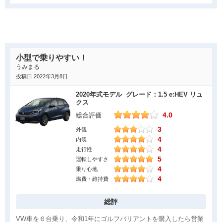
良かった点
エクステリアとインテリアは攻めていなくて無難にまとめている
ので、一番良かった点は走行性能でした。ガソリンエンジンに比
べると赤信号から発進してスピードに乗るまでが静かだけどパワ
小型で乗りやすい！
ーがあって車体も軽いのでかなり運転が楽で楽しめます。燃費も
うみまる
かなりいいのでガソリンが高い昨今ではかなりおおきなポイン
投稿日 2022年3月8日
ト。サスペンションもちょうどよく段差時など不快な感覚はあり
2020年式モデル グレード：1.5 e:HEV リュ
ませんでした。フィットを買うならガソリンよりハイブリッドエ
クス
ンジンをおススメします。
4.0
総合評価
3
気になった点
外観
4
内装
エクステリアが今一つ。この型は攻めたデザインではなく万人受
4
走行性
けする無難な感じでまとまっているので、個性を求める人にとっ
5
運転しやすさ
4
乗り心地
ては物足りなさを感じてしまうと思う。インテリアも少々安っぽ
4
燃費・維持費
く感じてしまう質感です。走行性能はバッチリなので、見た目の
デザインが良ければもっともっと売れていたと思う。ただ走行距
総評
離がそんなにいってなくても結構求めやすい価格帯の中古車が結
構多いので、普通に使う人にはねらい目の車だと思います。
VW車を６台乗り、令和1年にゴルフバリアントを購入したら営業