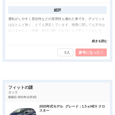
タマイズしたいなと思う点です。あと、車体のデザインはスポー
ティなのに、タイヤのホイルカバーがダサいです。全くスポーテ
総評
ィではありません。もう少しデザイン性が。欲しいです。
運転がしやすく居住性などの実用性も優れた車です。デメリット
はほとんど無く、とても満足しています。燃費に関しても文句は
ありませんし、内装、走行に関してもほとんど言うことなしで
す。
続きを読む
良かった点
5人
参考になった！
狭い道や細い道を走行しても車体が小さいので軽々と行けます
し、燃費の効率が良いことです。左右の鏡が大きく見やすくて運
転しやすいです。
気になった点
基本的に装備がシンプルです。内装のゴージャスさはまったくあ
フィットの謎
りません。基本プラスチックパーツでできていますが、自分はま
ユッコ
投稿日 2021年12月3日
ったく気になりません。
2020年式モデル グレード：1.5 e:HEV クロ
スター