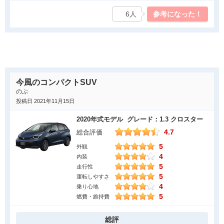
「Honda CONNECTディスプレー」が選択でき、かつ8スピーカー
ぇーとなる訳です。ハイブリッドのエクストラコストを払ってる
6人
参考になった！
のプレミアムオーディオも装備されているまさに高級車でした。
のに、損した気分になっちゃいます。
良かった点
カタログモデルではブラウン本革シートがデフォルトであるかの
ようにカタログモデルになっていますが今回の試乗車は、ブラッ
ク内装。ここにも高級感が漂っていてお気に入りでした。
今風のコンパクトSUV
のぶ
気になった点
投稿日 2021年11月15日
どうも、なれない横一文字の2本スポークステアリングホイール。
2020年式モデル グレード：1.3 クロスター
革の触感はいわゆる上級タイプのスムースレザーなのですが、メ
4.7
総合評価
ーターパネルの視認性などを向上させること以外には利点が見当
5
外観
たりません。ステアリングホイールの剛性は3本でなくても充分だ
4
内装
という理由も採用の基準に合ったようですが、どうもチープに見
5
走行性
えてしまいます。
5
運転しやすさ
4
乗り心地
5
燃費・維持費
総評