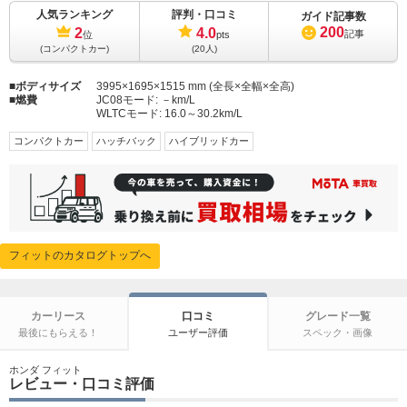
人気ランキング
評判・口コミ
ガイド記事数
200
2
4.0
記事
位
pts
(コンパクトカー)
(20人)
ボディサイズ
3995×1695×1515 mm (全長×全幅×全高)
燃費
JC08モード:
－km/L
WLTCモード:
16.0～30.2km/L
コンパクトカー
ハッチバック
ハイブリッドカー
フィットのカタログトップへ
カーリース
口コミ
グレード一覧
最後にもらえる！
ユーザー評価
スペック・画像
ホンダ フィット
レビュー・口コミ評価