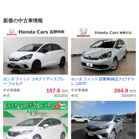
新着の中古車情報
ホンダ フィット コネクトディスプレ
ホンダ フィット 試乗車/純正ナビ/ドラ
ー フルセグ
レコ/ETC
157.6
204.9
中古車価格
中古車価格
万円
万円
年式
2021(R3)
年式
2025(R7)