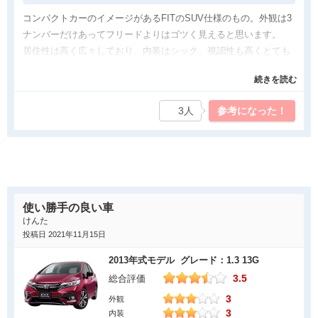
コンパクトカーのイメージがあるFITのSUV仕様のもの。外観は3
ナンバーだけあってフリードよりはゴツく見えると思います。
居住性は高く広々しており、内装はシック、視認性も高くとても
運転しやすいです。
続きを読む
乗り心地は少し硬めかな。
ガソリン車ですが燃費はすごくいいです。
3人
参考になった！
コンパクトSUVが流行ってる今日この頃、ホンダもクロスターを
全面に出すともっとフィット人気は高まるんじゃないかと思いま
す。
営業さん！頑張って！
良かった点
使い勝手の良い車
今風のSUVの外観
けんた
居住性が高い
投稿日 2021年11月15日
ホイールの形がかっこいい
2013年式モデル グレード：1.3 13G
気になった点
3.5
総合評価
3
外観
座席が硬い
3
内装